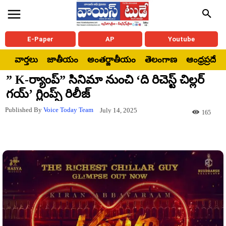
E-Paper
AP
Youtube
వార్తలు
జాతీయం
అంతర్జాతీయం
తెలంగాణ
ఆంధ్రప్రదేశ్
” K-ర్యాంప్” సినిమా నుంచి ‘ది రిచెస్ట్ చిల్లర్
గయ్’ గ్లింప్స్ రిలీజ్
Published By
Voice Today Team
July 14, 2025
165