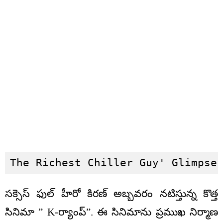
The Richest Chiller Guy' Glimpse
సక్సెస్ ఫుల్ హీరో కిరణ్ అబ్బవరం నటిస్తున్న కొత్త
సినిమా ” K-ర్యాంప్”. ఈ సినిమాను ప్రముఖ నిర్మాణ