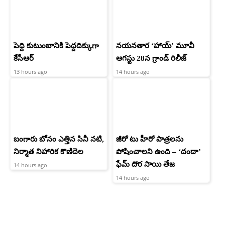
పెద్ది కుటుంబానికి పెద్దదిక్కుగా
నయనతార ‘హాయ్’ మూవీ
కేసీఆర్
ఆగస్టు 28న గ్రాండ్ రిలీజ్
13 hours ago
14 hours ago
బంగారు బోనం ఎత్తిన సినీ నటి,
జీరో టు హీరో పాత్రలను
నిర్మాత నిహారిక కొణిదెల
పోషించాలని ఉంది – ‘దందా’
ఫేమ్ దొర సాయి తేజ
14 hours ago
14 hours ago