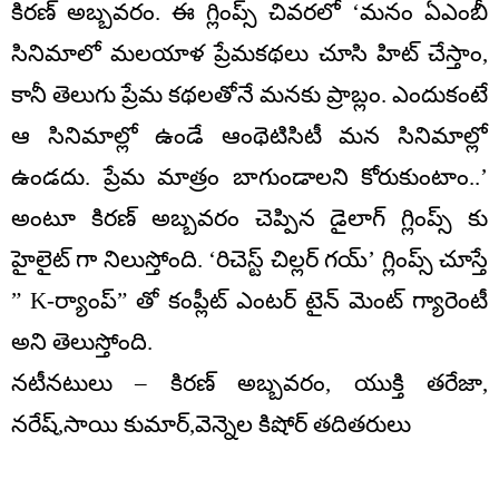
కిరణ్ అబ్బవరం. ఈ గ్లింప్స్ చివరలో ‘మనం ఏఎంబీ
సినిమాలో మలయాళ ప్రేమకథలు చూసి హిట్ చేస్తాం,
కానీ తెలుగు ప్రేమ కథలతోనే మనకు ప్రాబ్లం. ఎందుకంటే
ఆ సినిమాల్లో ఉండే ఆంథెటిసిటీ మన సినిమాల్లో
ఉండదు. ప్రేమ మాత్రం బాగుండాలని కోరుకుంటాం..’
అంటూ కిరణ్ అబ్బవరం చెప్పిన డైలాగ్ గ్లింప్స్ కు
హైలైట్ గా నిలుస్తోంది. ‘రిచెస్ట్ చిల్లర్ గయ్’ గ్లింప్స్ చూస్తే
” K-ర్యాంప్” తో కంప్లీట్ ఎంటర్ టైన్ మెంట్ గ్యారెంటీ
అని తెలుస్తోంది.
నటీనటులు – కిరణ్ అబ్బవరం, యుక్తి తరేజా,
నరేష్,సాయి కుమార్,వెన్నెల కిషోర్ తదితరులు