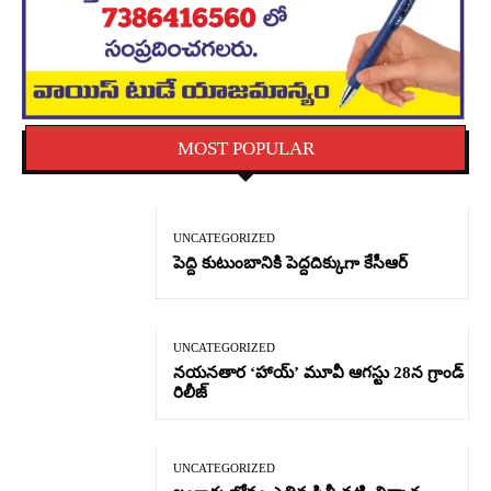
MOST POPULAR
UNCATEGORIZED
పెద్ది కుటుంబానికి పెద్దదిక్కుగా కేసీఆర్
UNCATEGORIZED
నయనతార ‘హాయ్’ మూవీ ఆగస్టు 28న గ్రాండ్
రిలీజ్
UNCATEGORIZED