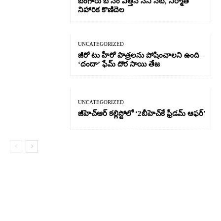
బంగారు బోనం ఎత్తిన సినీ నటి, నిర్మాత
నిహారిక కొణిదెల
UNCATEGORIZED
జీరో టు హీరో పాత్రలను పోషించాలని ఉంది –
‘దందా’ ఫేమ్ దొర సాయి తేజ
UNCATEGORIZED
జీహెచ్ఆర్‌ కల్లిస్టోలో ‘2బీహెచ్‌కే ఫ్రీడమ్ ఆఫర్’