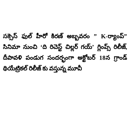
సక్సెస్ ఫుల్ హీరో కిరణ్ అబ్బవరం ” K-ర్యాంప్”
సినిమా నుంచి ‘ది రిచెస్ట్ చిల్లర్ గయ్’ గ్లింప్స్ రిలీజ్,
దీపావళి పండుగ సందర్భంగా అక్టోబర్ 18న గ్రాండ్
థియేట్రికల్ రిలీజ్ కు వస్తున్న మూవీ