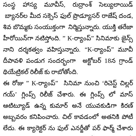
సంస్థ హాస్య మూవీస్, రుద్రాంశ్ సెల్యులాయిడ్
బ్యానర్‌ల మీద సక్సెస్ ఫుల్ ప్రొడ్యూసర్ రాజేష్ దండ,
శివ బొమ్మకు సంయుక్తంగా నిర్మిస్తున్నారు. యుక్తి తరేజా
హీరోయిన్‌గా నటిస్తోంది. ” K-ర్యాంప్” సినిమాకు జైన్స్
నాని దర్శకత్వం వహిస్తున్నారు. “K-ర్యాంప్” మూవీ
దీపావళి పండుగ సందర్భంగా అక్టోబర్ 18న గ్రాండ్
థియేట్రికల్ రిలీజ్ కు రాబోతోంది.
ఈ రోజు ” K-ర్యాంప్” సినిమా నుంచి ‘రిచెస్ట్ చిల్లర్
గయ్’ గ్లింప్స్ రిలీజ్ చేశారు. ఈ గ్లింప్స్ లో మాస్
ఆటిట్యూడ్ ఉన్న కుమార్ అనే యువకుడిగా కిరణ్
అబ్బవరం కనిపించారు. చిల్ కావడంలో అతనికి పోటీ
లేదు. ఈ క్యారెక్టర్ ను ఫుల్ ఎనర్జీతో పర్ ఫార్మ్ చేశారు