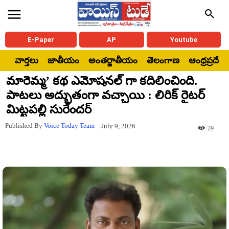
E-Paper
AP
Youtube
వార్తలు
జాతీయం
అంతర్జాతీయం
తెలంగాణ
ఆంధ్రప్రదేశ్
మారెమ్మ’ కథ ఎమోషనల్ గా కదిలించింది.
పాటలు అద్భుతంగా వచ్చాయి : లిరిక్ రైటర్
మిట్టపల్లి సురేందర్
Published By
Voice Today Team
July 9, 2026
29