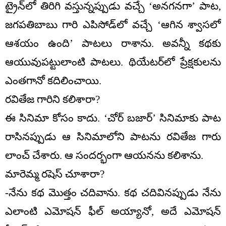
ట్రైన్‌లో తిరిగి వస్తున్నప్పుడు వచ్చే ‘అనగనగా’ పాట,
జగపతిబాబు గారి ఎపిసోడ్‌లో వచ్చే ‘ఆగిన శ్వాసలో
ఆశయం ఉంది’ పాటలు రాశాను. అవన్నీ కథకు
ఆయువుపట్టులాంటి పాటలు. థియేటర్‌లో ప్రేక్షకులను
ఎంతగానో కదిలించాయి.
రవితేజ గారిని కలిశారా?
ఈ సినిమా కోసం కాదు. ‘చోర్ బజార్’ సినిమాకు పాట
రాసినప్పుడు ఆ సినిమాలోని పాటను రవితేజ గారు
లాంచ్ చేశారు. ఆ సందర్భంగా ఆయనను కలిశాను.
మారెమ్మ రషెస్ చూశారా?
-నేను కథ మొత్తం చదివాను. కథ చదివినప్పుడు నేను
ఎలాంటి ఎమోషన్ ఫీల్ అయ్యానో, అదే ఎమోషన్