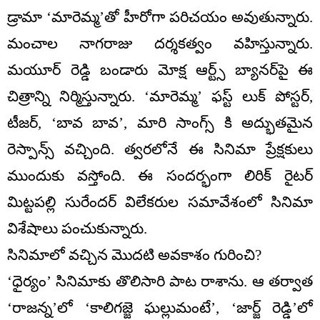
డ్రామా ‘మారెమ్మ’తో హీరోగా పరిచయం అవుతున్నారు.
మంచాల నాగరాజు దర్శకత్వం వహిస్తున్నారు.
మయూర్ రెడ్డి బండారు మోక్ష ఆర్ట్స్ బ్యానర్‌పై ఈ
చిత్రాన్ని నిర్మిస్తున్నారు. ‘మారెమ్మ’ ఫస్ట్ లుక్ పోస్టర్‌,
టీజర్‌, ‘బావ బావ’, మారి సాంగ్స్ కి అద్భుతమైన
రెస్పాన్స్ వచ్చింది. త్వరలోనే ఈ సినిమా ప్రేక్షకులు
ముందుకు వస్తోంది. ఈ సందర్భంగా లిరిక్ రైటర్
మిట్టపల్లి సురేందర్ విలేకరుల సమావేశంలో సినిమా
విశేషాలు పంచుకున్నారు.
సినిమాలో వచ్చిన మొదటి అవకాశం గురించి?
‘ధైర్యం’ సినిమాకు తొలిసారి పాట రాశాను. ఆ తర్వాత
‘రాజన్న’లో ‘కాలిగజ్జె ఘల్లుమంటే’, ‘జార్జ్ రెడ్డి’లో