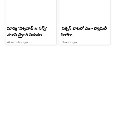
సూర్య ‘విశ్వనాథ్ & సన్స్’
సక్సెస్ బాటలో మెగా ఫ్యామిలీ
మూవీ ట్రైలర్ విడుదల
హీరోలు
44 minutes ago
8 hours ago