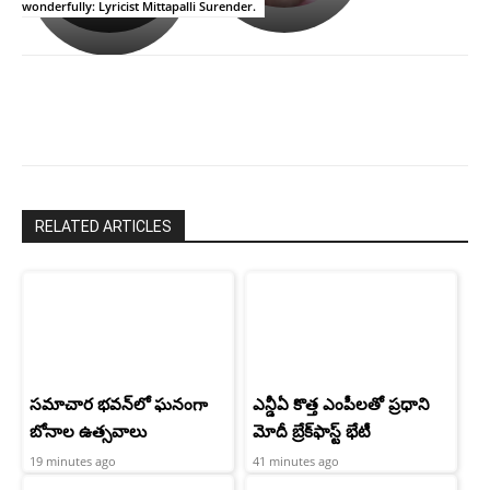
wonderfully: Lyricist Mittapalli Surender.
పాపం
శ్రీనిధి
రామ్
శెట్టి.
చరణ్
RELATED ARTICLES
సమాచార భవన్‌లో ఘనంగా
ఎన్డీఏ కొత్త ఎంపీలతో ప్రధాని
బోనాల ఉత్సవాలు
మోదీ బ్రేక్‌ఫాస్ట్ భేటీ
19 minutes ago
41 minutes ago