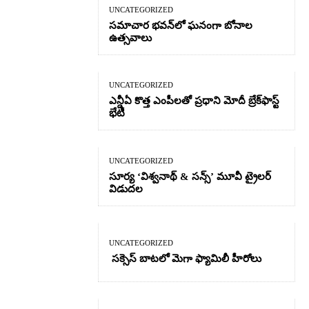
UNCATEGORIZED
సమాచార భవన్‌లో ఘనంగా బోనాల
ఉత్సవాలు
UNCATEGORIZED
ఎన్డీఏ కొత్త ఎంపీలతో ప్రధాని మోదీ బ్రేక్‌ఫాస్ట్
భేటీ
UNCATEGORIZED
సూర్య ‘విశ్వనాథ్ & సన్స్’ మూవీ ట్రైలర్
విడుదల
UNCATEGORIZED
సక్సెస్ బాటలో మెగా ఫ్యామిలీ హీరోలు