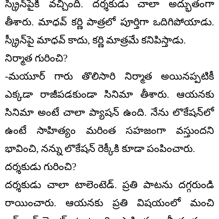
స్క్రీన్‌పైకి వచ్చింది. దర్శకుడు చాలా అద్భుతంగా
తీశారు. మాధవ్ కర్ణి పాత్రలో పూర్తిగా ఒదిగిపోయాడు.
స్క్రీన్‌పై మాధవ్ కాదు, కర్ణి మాత్రమే కనిపిస్తాడు.
నిర్మాత గురించి?
-మయూర్ గారు తొలిసారి నిర్మాత అయినప్పటికీ
ఎక్కడా రాజీపడకుండా సినిమా తీశారు. ఆయనకు
సినిమా అంటే చాలా ప్యాషన్ ఉంది. నేను లొకేషన్‌లో
ఉంటే సాహిత్యం మరింత సహజంగా వస్తుందని
భావించి, నన్ను లొకేషన్ రెక్కీకి కూడా పంపించారు.
దర్శకుడు గురించి?
దర్శకుడు చాలా టాలెంటెడ్. ప్రతి పాటను దగ్గరుండి
రాయించారు. ఆయనకు ప్రతి విషయంలో మంచి