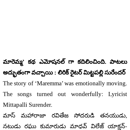
మారెమ్మ’ కథ ఎమోషనల్ గా కదిలించింది. పాటలు
అద్భుతంగా వచ్చాయి : లిరిక్ రైటర్ మిట్టపల్లి సురేందర్
The story of ‘Maremma’ was emotionally moving.
The songs turned out wonderfully: Lyricist
Mittapalli Surender.
మాస్ మహారాజా రవితేజ సోదరుడి తనయుడు,
నటుడు రఘు కుమారుడు మాధవ్ విలేజ్ యాక్షన్-