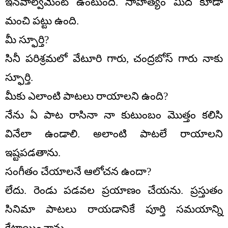
ఇన్‌వాల్వ్‌మెంట్ ఉంటుంది. సాహిత్యం మీద కూడా
మంచి పట్టు ఉంది.
మీ స్ఫూర్తి?
సినీ పరిశ్రమలో వేటూరి గారు, చంద్రబోస్ గారు నాకు
స్ఫూర్తి.
మీకు ఎలాంటి పాటలు రాయాలని ఉంది?
నేను ఏ పాట రాసినా నా కుటుంబం మొత్తం కలిసి
వినేలా ఉండాలి. అలాంటి పాటలే రాయాలని
ఇష్టపడతాను.
సంగీతం చేయాలనే ఆలోచన ఉందా?
లేదు. రెండు పడవల ప్రయాణం చేయను. ప్రస్తుతం
సినిమా పాటలు రాయడానికే పూర్తి సమయాన్ని
కేటాయించాను.