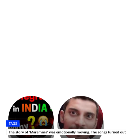
భగవంతుని
కేజీఎఫ్
ప్రసాదం
Upasana:
సినిమాతో
తీర్థం..తులసీదళం
భర్తపై
పాన్
TAGS
లేకుండా
రివెంజ్
ఇండియా
అసంపూర్ణం
తీర్చుకున్న
స్టార్
The story of 'Maremma' was emotionally moving. The songs turned out
ఉపాసన..
హీరోయిన్‏గా