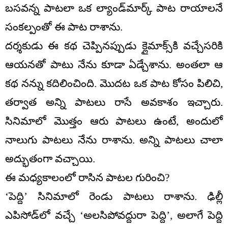
బసవన్న పాటలా ఒక ల్యాండ్‌మార్క్ పాట రాయాలనే
సంకల్పంతో ఈ పాట రాశాను.
దర్శకుడు ఈ కథ చెప్పినప్పుడు క్లైమాక్స్‌కి వచ్చేసరికి
ఆయనతో పాటు నేను కూడా ఏడ్చేశాను. అంతలా ఆ
కథ నన్ను కదిలించింది. మొదట ఒక పాట కోసం పిలిచి,
తర్వాత అన్ని పాటలు రాసే అవకాశం ఇచ్చారు.
సినిమాలో మొత్తం ఆరు పాటలు ఉంటే, అందులో
నాలుగు పాటలు నేను రాశాను. అన్ని పాటలు చాలా
అద్భుతంగా వచ్చాయి.
ఈ మధ్యకాలంలో రాసిన పాటల గురించి?
‘పెద్ది’ సినిమాలో రెండు పాటలు రాశాను. ఢిల్లీ
ఎపిసోడ్‌లో వచ్చే ‘అలసిపోవద్దురా పెద్ది’, అలాగే పెద్ది