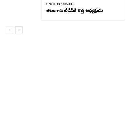
UNCATEGORIZED
తెలంగాణ టీడీపీకి కొత్త అధ్యక్షుడు