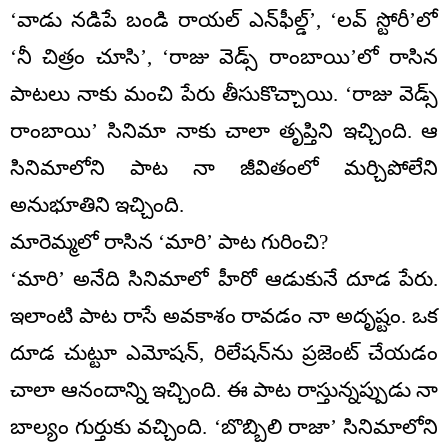
‘వాడు నడిపే బండి రాయల్ ఎన్‌ఫీల్డ్’, ‘లవ్ స్టోరీ’లో
‘నీ చిత్రం చూసి’, ‘రాజు వెడ్స్ రాంబాయి’లో రాసిన
పాటలు నాకు మంచి పేరు తీసుకొచ్చాయి. ‘రాజు వెడ్స్
రాంబాయి’ సినిమా నాకు చాలా తృప్తిని ఇచ్చింది. ఆ
సినిమాలోని పాట నా జీవితంలో మర్చిపోలేని
అనుభూతిని ఇచ్చింది.
మారెమ్మలో రాసిన ‘మారి’ పాట గురించి?
‘మారి’ అనేది సినిమాలో హీరో ఆడుకునే దూడ పేరు.
ఇలాంటి పాట రాసే అవకాశం రావడం నా అదృష్టం. ఒక
దూడ చుట్టూ ఎమోషన్, రిలేషన్‌ను ప్రజెంట్ చేయడం
చాలా ఆనందాన్ని ఇచ్చింది. ఈ పాట రాస్తున్నప్పుడు నా
బాల్యం గుర్తుకు వచ్చింది. ‘బొబ్బిలి రాజా’ సినిమాలోని