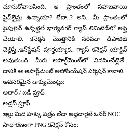
చూసుకోవాలసింది. ఆ ప్రాంతంలో సహజవాయి
పైప్‌లైన్లు ఉన్నాయా? లేదా..? అని.. మీ ప్రాంతంలో
పైపులైన్ ఉన్నట్లైతే భాగ్యనగర్ గ్యాస్ లిమిటెడ్‌లో అప్లై
చేయాలి. కనెక్షన్ మొత్తానికి సరిపడా డిపాజిట్
చెల్లిస్తే..ఇన్‌స్టేషన్ పూర్తయ్యాక.. గ్యాస్ కనెక్షన్ యాక్టివ్
అవుతుంది. మీరు అపార్ట్‌మెంట్‌లో నివసించేట్లైతే..
దానికి ఆ అపార్ట్‌మెంట్ అసోసియేషన్ పర్మిషన్ కావాలి.
అవసరమైన డాక్యుమెంట్లు:
ఆధార్ / ఐడీ ప్రూఫ్
అడ్రస్ ప్రూఫ్
ఇల్లు మీద హక్కు పత్రం లేదా అద్దెదారైతే ఓనర్ NOC
సాధారణంగా PNG కనెక్షన్ కోసం: