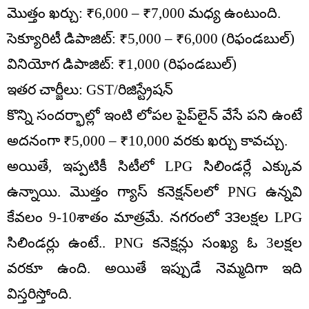
మొత్తం ఖర్చు: ₹6,000 – ₹7,000 మధ్య ఉంటుంది.
సెక్యూరిటీ డిపాజిట్: ₹5,000 – ₹6,000 (రిఫండబుల్)
వినియోగ డిపాజిట్: ₹1,000 (రిఫండబుల్)
ఇతర చార్జీలు: GST/రిజిస్ట్రేషన్
కొన్ని సందర్భాల్లో ఇంటి లోపల పైప్‌లైన్ వేసే పని ఉంటే
అదనంగా ₹5,000 – ₹10,000 వరకు ఖర్చు కావచ్చు.
అయితే, ఇప్పటికీ సిటీలో LPG సిలిండర్లే ఎక్కువ
ఉన్నాయి. మొత్తం గ్యాస్ కనెక్షన్‌లలో PNG ఉన్నవి
కేవలం 9-10శాతం మాత్రమే. నగరంలో ౩౩లక్షల LPG
సిలిండర్లు ఉంటే.. PNG కనెక్షన్లు సంఖ్య ఓ 3లక్షల
వరకూ ఉంది. అయితే ఇప్పుడే నెమ్మదిగా ఇది
విస్తరిస్తోంది.