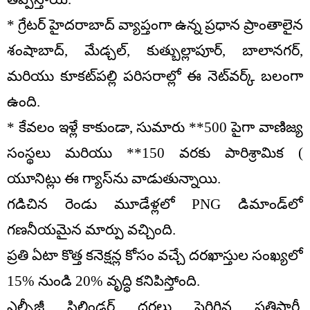
* గ్రేటర్ హైదరాబాద్ వ్యాప్తంగా ఉన్న ప్రధాన ప్రాంతాలైన
శంషాబాద్, మేడ్చల్, కుత్బుల్లాపూర్, బాలానగర్,
మరియు కూకట్‌పల్లి పరిసరాల్లో ఈ నెట్‌వర్క్ బలంగా
ఉంది.
* కేవలం ఇళ్లే కాకుండా, సుమారు **500 పైగా వాణిజ్య
సంస్థలు మరియు **150 వరకు పారిశ్రామిక (
యూనిట్లు ఈ గ్యాస్‌ను వాడుతున్నాయి.
గడిచిన రెండు మూడేళ్లలో PNG డిమాండ్‌లో
గణనీయమైన మార్పు వచ్చింది.
ప్రతి ఏటా కొత్త కనెక్షన్ల కోసం వచ్చే దరఖాస్తుల సంఖ్యలో
15% నుండి 20% వృద్ధి కనిపిస్తోంది.
ఎల్పీజీ సిలిండర్ ధరలు పెరిగిన ప్రతిసారీ,