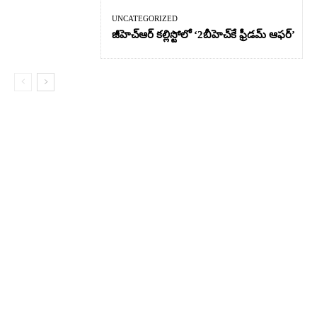
UNCATEGORIZED
జీహెచ్ఆర్‌ కల్లిస్టోలో ‘2బీహెచ్‌కే ఫ్రీడమ్ ఆఫర్’