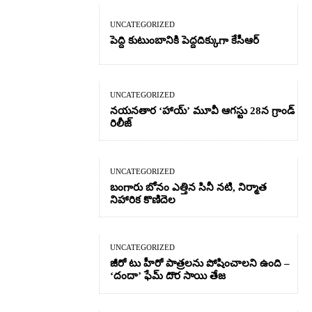
UNCATEGORIZED
పెద్ది కుటుంబానికి పెద్దదిక్కుగా కేసీఆర్
UNCATEGORIZED
నయనతార ‘హాయ్’ మూవీ ఆగస్టు 28న గ్రాండ్
రిలీజ్
UNCATEGORIZED
బంగారు బోనం ఎత్తిన సినీ నటి, నిర్మాత
నిహారిక కొణిదెల
UNCATEGORIZED
జీరో టు హీరో పాత్రలను పోషించాలని ఉంది –
‘దందా’ ఫేమ్ దొర సాయి తేజ