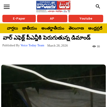
E-Paper
AP
Youtube
వార్తలు
జాతీయం
అంతర్జాతీయం
తెలంగాణ
ఆంధ్రప్రదేశ్
వార్ ఎఫెక్ట్ పీఎన్జీకి పెరుగుతున్న డిమాండ్
Published By
Voice Today Team
March 28, 2026
99