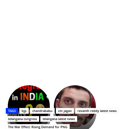
భగవంతుని
కేజీఎఫ్
ప్రసాదం
Upasana:
సినిమాతో
తీర్థం..తులసీదళం
భర్తపై
పాన్
TAGS
bjp
chandrababu
cm jagan
revanth reddy latest news
లేకుండా
రివెంజ్
ఇండియా
అసంపూర్ణం
తీర్చుకున్న
స్టార్
telangana congress
telangana latest news
ఉపాసన..
హీరోయిన్‏గా
The War Effect: Rising Demand for PNG