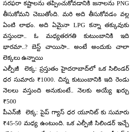
సరఫరా కష్టాలను తప్పించుకోవడానికి జనాలను PNG
తీసుకోమని చెబుతోంది. మరి అది తీసుకోవడం వల్ల
ఏంటి లాభం. అది ఏమైనా LPG కన్నా తక్కువుకు
వస్తుందా.. ఓ మధ్యతరగతి కుటుంబానికి ఇది
భారమా..? బెస్ట్ చాయిసా.. అంటే అందుకు చాలా
లెక్కలు ఉన్నాయి
ఎల్పీజీ లెక్క: ప్రస్తుతం హైదరాబాద్‌లో ఒక సిలిండర్
ధర సుమారు ₹1000. చిన్న కుటుంబానికి ఇది రెండు
నెలలు వస్తుంది అనుకుంటే.. నెలకు అయ్యే ఖర్చు
₹500
పీఎన్‌జీ లెక్క: పైప్ గ్యాస్ ధర యూనిట్ కు సుమారు
₹45-50 మధ్య ఉంటుంది. ఒక ఎల్పీజీ సిలిండర్ ఇచ్చే