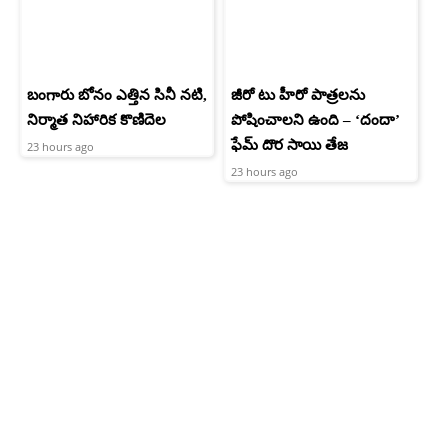
బంగారు బోనం ఎత్తిన సినీ నటి,
జీరో టు హీరో పాత్రలను
నిర్మాత నిహారిక కొణిదెల
పోషించాలని ఉంది – ‘దందా’
ఫేమ్ దొర సాయి తేజ
23 hours ago
23 hours ago