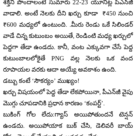
శక్తిని పొందాలంటే సుమారు 22-23 యూనిట్ల పీఎన్‌జీ
వాడాలి. అంటే నెలకు దీని ఖర్చు కూడా ₹450 నుంచి
₹600 మధ్యలో ఉంటుంది. .మీరు రెండు ఒకే సిలిండర్
వాడే చిన్న కుటుంబం అయితే, రెండింటి మధ్య ఖర్చులో
పెద్దగా తేడా ఉండదు. కానీ, వంట ఎక్కువగా చేసే పెద్ద
కుటుంబాలలోకైతే PNG వల్ల నెలకు ఒక వంద
రూపాయల వరకు ఆదా అయ్యే అవకాశం ఉంది.
డబ్బు కంటే ‘సౌకర్యం’ ముఖ్యం!
ఖర్చు విషయంలో పెద్ద తేడా లేకపోయినా, పీఎన్‌జీ వైపు
మొగ్గు చూపడానికి ప్రధాన కారణం ‘కంపర్ట్’.
బుకింగ్ గోల లేదు:గ్యాస్ అయిపోతుందనే టెన్షన్
ఉండదు. అయిపోయాక బుక్ చేసి, డెలివరీ బాయ్