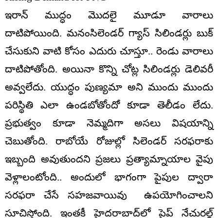
ఇరాన్‌ ముద్ధం మొదలై మూడూ వారాలు
దాటిపోయింది. మనంసిలెండర్ గ్యాస్ సిలిండర్లు బుక్
చేసుకుని వాటి కోసం ఎదురు చూస్తూ.. రెండు వారాలు
దాటిపోతోంది. అయినా కొన్ని చోట్ల సిలిండర్లు డెలివరీ
అవ్వలేదు. యుద్ధం పుణ్యమా అని ముందు ముందు
పరిస్థితి ఎలా ఉండబోతోందో కూడా తెలీడం లేదు.
ప్రభుత్వం కూడా నెమ్మదిగా అసలు విషయాన్ని
చెబుతోంది. రాబోయే రోజుల్లో సిలెండర్ సరఫరాకు
ఇబ్బంది అవుతుందని ప్రజలు ప్రత్యామ్నాయాల వైపు
వెళ్లాలంటోంది.. అందులో భాగంగా పైపుల ద్వారా
సరఫరా చేసే సహజవాయివు ఉపయోగించాలని
సూచిస్తోంది. ఇంతకీ హైదరాబాద్‌లో పైప్ నేచురల్డ్