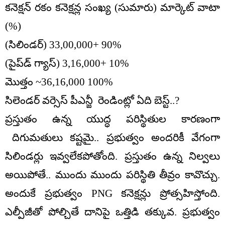
కనెక్షన్ రకం కనెక్షన్ల సంఖ్య (సుమారు) మార్కెట్ వాటా
(%)
(సిలిండర్) 33,00,000+ 90%
(పైప్‌డ్ గ్యాస్) 3,16,000+ 10%
మొత్తం ~36,16,000 100%
సిలెండర్ వర్సెస్ పీఎన్జీ రెండింట్లో ఏది బెస్ట్..?
ప్రస్తుతం ఉన్న యుద్ధ పరిస్థితుల కారణంగా
దిగుమతులు కష్టమై.. ప్రభుత్వం అందరికీ వేగంగా
సిలిండర్లు ఇవ్వలేకపోతోంది. ప్రస్తుతం ఉన్న నిల్వలు
అయిపోతే.. ముందు ముందు పరిస్థితి తీవ్రం కావొచ్చు.
అందుకే ప్రభుత్వం PNG కనెక్షన్లు ప్రోత్సహిస్తోంది.
ఎల్పీజీతో పోల్చితే దానిపై ఒత్తిడి తక్కువ. ప్రభుత్వం