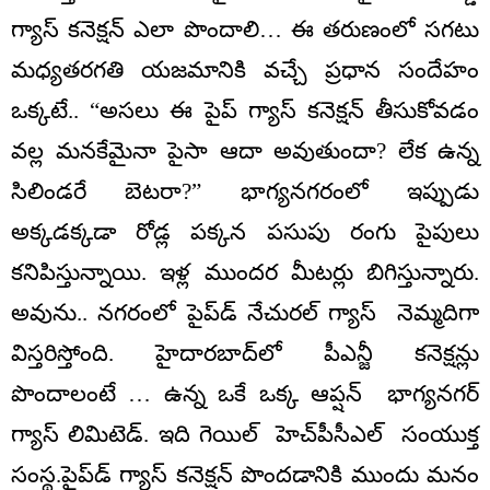
గ్యాస్ కనెక్షన్ ఎలా పొందాలి… ఈ తరుణంలో సగటు
మధ్యతరగతి యజమానికి వచ్చే ప్రధాన సందేహం
ఒక్కటే.. “అసలు ఈ పైప్ గ్యాస్ కనెక్షన్ తీసుకోవడం
వల్ల మనకేమైనా పైసా ఆదా అవుతుందా? లేక ఉన్న
సిలిండరే బెటరా?” భాగ్యనగరంలో ఇప్పుడు
అక్కడక్కడా రోడ్ల పక్కన పసుపు రంగు పైపులు
కనిపిస్తున్నాయి. ఇళ్ల ముందర మీటర్లు బిగిస్తున్నారు.
అవును.. నగరంలో పైప్‌డ్ నేచురల్ గ్యాస్ నెమ్మదిగా
విస్తరిస్తోంది. హైదారబాద్‌లో పీఎన్జీ కనెక్షన్లు
పొందాలంటే … ఉన్న ఒకే ఒక్క ఆప్షన్ భాగ్యనగర్
గ్యాస్ లిమిటెడ్. ఇది గెయిల్ హెచ్‌పీసీఎల్ సంయుక్త
సంస్థ.పైప్‌డ్‌ గ్యాస్ కనెక్షన్ పొందడానికి ముందు మనం