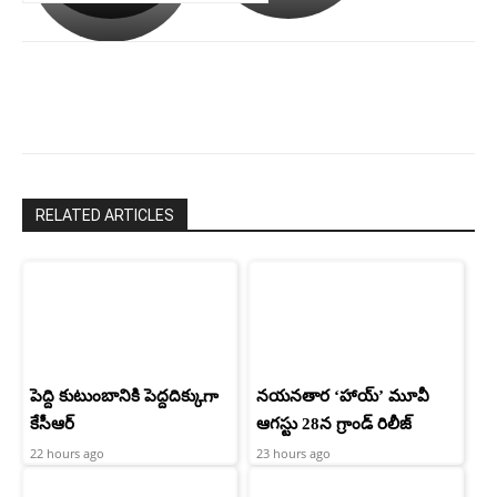
పాపం
శ్రీనిధి
రామ్
శెట్టి.
చరణ్
RELATED ARTICLES
పెద్ది కుటుంబానికి పెద్దదిక్కుగా
నయనతార ‘హాయ్’ మూవీ
కేసీఆర్
ఆగస్టు 28న గ్రాండ్ రిలీజ్
22 hours ago
23 hours ago