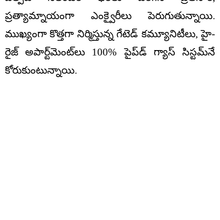
ప్రత్యామ్నాయంగా ఎంక్వైరీలు పెరుగుతున్నాయి.
ముఖ్యంగా కొత్తగా నిర్మిస్తున్న గేటెడ్ కమ్యూనిటీలు, హై-
రైజ్ అపార్ట్‌మెంట్‌లు 100% పైప్‌డ్ గ్యాస్ సిస్టమ్‌నే
కోరుకుంటున్నాయి.