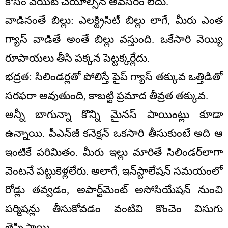
కోసం వెయిట్ చేయాల్సిన అవసరం లేదు.
వాడినంతే బిల్లు: ఎలక్ట్రిసిటీ బిల్లు లాగే, మీరు ఎంత
గ్యాస్ వాడితే అంతే బిల్లు వస్తుంది. ఒకేసారి వెయ్యి
రూపాయలు తీసి పక్కన పెట్టక్కర్లేదు.
భద్రత: సిలిండర్లతో పోలిస్తే పైప్ గ్యాస్ తక్కువ ఒత్తిడితో
సరఫరా అవుతుంది, కాబట్టి ప్రమాద తీవ్రత తక్కువ.
అన్నీ బాగున్నా కొన్ని మైనస్ పాయింట్లు కూడా
ఉన్నాయి. పీఎన్‌జీ కనెక్షన్ ఒకసారి తీసుకుంటే అది ఆ
ఇంటికే పరిమితం. మీరు ఇల్లు మారితే సిలిండర్‌లాగా
వెంటనే పట్టుకెళ్లలేరు. అలాగే, ఇన్‌స్టాలేషన్ సమయంలో
రోడ్లు తవ్వడం, అపార్ట్‌మెంట్ అసోసియేషన్ నుంచి
పర్మిషన్లు తీసుకోవడం వంటివి కొంచెం విసుగు
తెప్పిస్తాయి.