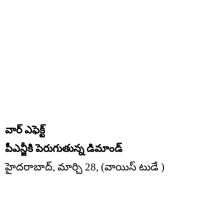
వార్ ఎఫెక్ట్
పీఎన్జీకి పెరుగుతున్న డిమాండ్
హైదరాబాద్, మార్చి 28, (వాయిస్ టుడే )