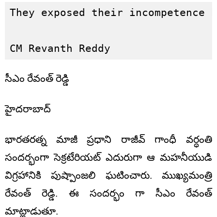
They exposed their incompetence b
CM Revanth Reddy
సీఎం రేవంత్ రెడ్డి
హైదరాబాద్
భారతరత్న మాజీ ప్రధాని రాజీవ్ గాంధీ వర్ధంతి
సందర్భంగా సెక్రటేరియట్ ఎదురుగా ఆ మహనీయుడి
విగ్రహానికి పుష్పాంజలి ఘటించారు. ముఖ్యమంత్రి
రేవంత్ రెడ్డి. ఈ సందర్భం గా సీఎం రేవంత్
మాట్లాడుతూ.