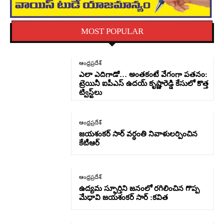
MOST POPULAR
ఆంధ్రప్రదేశ్
ఎలా ఎదిగాడో… అంతకంటే వేగంగా పతనం:
ట్రెయినీ ఐపీఎస్ ఉదయ్ కృష్ణారెడ్డి కేసులో కొత్త
ట్విస్ట్‌లు
ఆంధ్రప్రదేశ్
జయశంకర్ సార్ వర్ధంతి నివాళులర్పించిన
కేటీఆర్
ఆంధ్రప్రదేశ్
ఉద్యమ స్ఫూర్తిని జనంలో రగిలించిన గొప్ప
మేధావి జయశంకర్ సార్ :కవిత