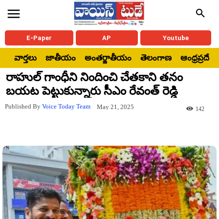
E-Paper
AP
Youtube
వార్తలు
జాతీయం
అంతర్జాతీయం
తెలంగాణ
ఆంధ్రప్రదేశ్
రాహుల్ గాంధీని నిందించి చేతకాని తనం
బయట పెట్టుకున్నారు సీఎం రేవంత్ రెడ్డి
Published By
Voice Today Team
May 21, 2025
142