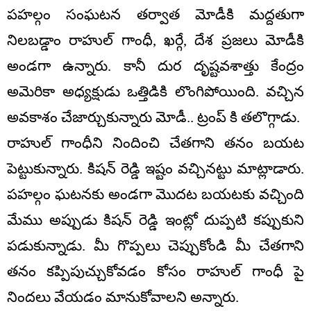
పహల్గం సంఘటన తర్వాత మోడీకి మద్దతుగా
నిలబడ్డాం రాహుల్ గాంధీ, ఖర్గే, దేశ ప్రజలు మోడీకి
అండగా ఉన్నారు. కానీ దుర దృష్టవశాత్తు కేంద్రం
అమెరికా అధ్యక్షుడు ఒత్తిడికి లొంగిపోయింది. వచ్చిన
అవకాశం చేజార్చుకున్నారు మోడీ.. ట్రంప్ కి తలొగ్గాడు.
రాహుల్ గాంధీని నిందించి చేతగాని తనం బయట
పెట్టుకున్నారు. కిషన్ రెడ్డి ఇష్టం వచ్చినట్టు మాట్లాడారు.
పహల్గం ఘటనకు అండగా మొదట బయటకు వచ్చింది
మేము అప్పుడు కిషన్ రెడ్డి ఇంట్లో దుప్పటి కప్పుకుని
పడుకున్నాడు. మీ గొప్పలు చెప్పుకోండి మీ చేతగాని
తనం కప్పిపుచ్చుకోవడం కోసం రాహుల్ గాంధీ పై
నిందలు వేయడం మానుకోవాలని అన్నారు.