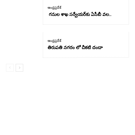
ఆంధ్రప్రదేశ్
గనుల శాఖ సర్వేయర్‌కు ఏసీబీ వల..
ఆంధ్రప్రదేశ్
తిరుపతి నగరం లో చీకటి దందా