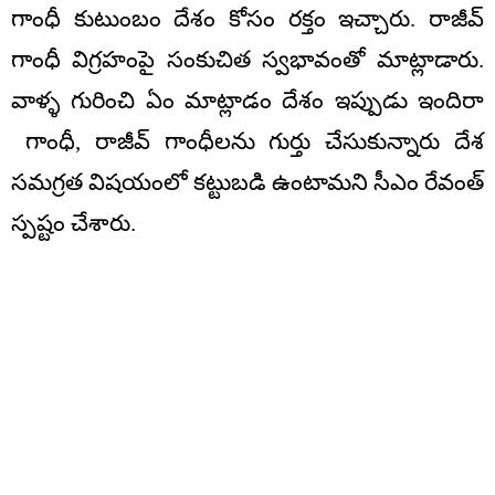
గాంధీ కుటుంబం దేశం కోసం రక్తం ఇచ్చారు. రాజీవ్
గాంధీ విగ్రహంపై సంకుచిత స్వభావంతో మాట్లాడారు.
వాళ్ళ గురించి ఏం మాట్లాడం దేశం ఇప్పుడు ఇందిరా
గాంధీ, రాజీవ్ గాంధీలను గుర్తు చేసుకున్నారు దేశ
సమగ్రత విషయంలో కట్టుబడి ఉంటామని సీఎం రేవంత్
స్పష్టం చేశారు.