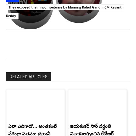
లేకుండా
రివెంజ్
ఇండియా
అసంపూర్ణం
తీర్చుకున్న
స్టార్
They exposed their incompetence by blaming Rahul Gandhi CM Revanth
ఉపాసన..
హీరోయిన్‏గా
Reddy
పాపం
శ్రీనిధి
రామ్
శెట్టి.
చరణ్
RELATED ARTICLES
ఎలా ఎదిగాడో… అంతకంటే
జయశంకర్ సార్ వర్ధంతి
వేగంగా పతనం: ట్రెయినీ
నివాళులర్పించిన కేటీఆర్