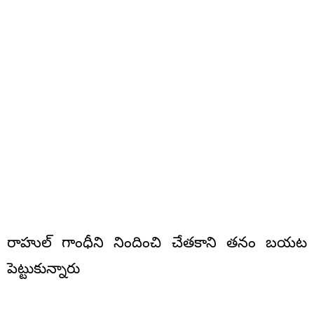
రాహుల్ గాంధీని నిందించి చేతకాని తనం బయట
పెట్టుకున్నారు