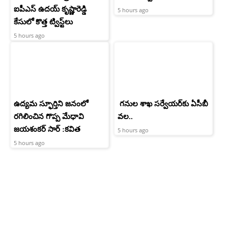
ఐపీఎస్ ఉదయ్ కృష్ణారెడ్డి
5 hours ago
కేసులో కొత్త ట్విస్ట్‌లు
5 hours ago
ఉద్యమ స్ఫూర్తిని జనంలో
గనుల శాఖ సర్వేయర్‌కు ఏసీబీ
రగిలించిన గొప్ప మేధావి
వల..
జయశంకర్ సార్ :కవిత
5 hours ago
5 hours ago