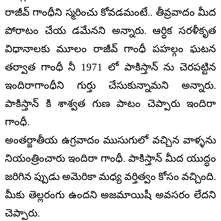
రాజీవ్ గాంధీని స్మరించు కోవడమంటే.. తీవ్రవాదం మీద
పోరాటం చేయ డమేనని అన్నారు. ఆర్ధిక సరళీకృత
విధానాలకు మూలం రాజీవ్ గాంధీ పహల్గం ఘటన
తర్వాత గాంధీ నీ 1971 లో పాకిస్తాన్ ను చెరపట్టిన
ఇందిరాగాంధీని గుర్తు చేసుకున్నామని అన్నారు.
పాకిస్తాన్ కి శాశ్వత గుణ పాటం చెప్పారు ఇందిరా
గాంధీ.
అంతర్జాతీయ ఉగ్రవాదం ముసుగులో వచ్చిన వాళ్ళను
నియంత్రించారు ఇందిరా గాంధీ. పాకిస్తాన్ మీద యుద్ధం
జరిగిన ప్పుడు అమెరికా మధ్య వర్తిత్వం కోసం వచ్చింది.
మీకు తెల్లరంగు ఉందని అజమాయిషీ అవసరం లేదని
చెప్పారు.