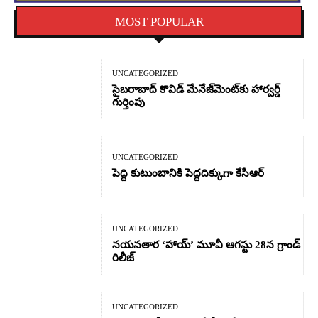
MOST POPULAR
UNCATEGORIZED
సైబరాబాద్‌ కొవిడ్‌ మేనేజ్‌మెంట్‌కు హార్వర్డ్‌
గుర్తింపు
UNCATEGORIZED
పెద్ది కుటుంబానికి పెద్దదిక్కుగా కేసీఆర్
UNCATEGORIZED
నయనతార ‘హాయ్’ మూవీ ఆగస్టు 28న గ్రాండ్
రిలీజ్
UNCATEGORIZED