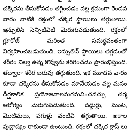
చక్కెర‌ను తీసుకోవ‌డం త‌గ్గించ‌డం వ‌ల్ల క్ర‌మంగా రెండ‌వ
వారం నాటికి ర‌క్తంలో చ‌క్కెర స్థాయిలు త‌గ్గుతాయి.
ఇన్సులిన్ సెన్సిటివిటీ మెరుగుప‌డుతుంది. ర‌క్తంలో
గ్లూకోజ్ మ‌రింత స‌మ‌ర్థ‌వంతంగా
నిర్వ‌హించ‌బ‌డుతుంది. ఇన్సులిన్ స్థాయిలు త‌గ్గ‌డంతో
శ‌రీరం నిల్వ ఉన్న కొవ్వును క‌రిగించ‌డం ప్రారంభిస్తుంది.
త‌ద్వారా శ‌రీర బ‌రువు త‌గ్గుతుంది. ఇక మూడ‌వ వారం
కూడా చ‌క్కెర‌ను తీసుకోవ‌డం మానేయ‌డం వ‌ల్ల మ‌నం
దీర్ఘ‌కాలిక ప్ర‌యోజ‌నాల‌నుగ‌మ‌నించ‌వ‌చ్చు. చ‌ర్మ
ఆరోగ్యం మెరుగుప‌డుతుంది. ద‌ద్దుర్లు, మంట,
మొటిమ‌లు, ప‌గుళ్లు వంటివి త‌గ్గుతాయి. అకాల
వృద్దాప్యం రాకుండా ఉంటుంది. ర‌క్తంలో చ‌క్కెర క్రాష్ లు