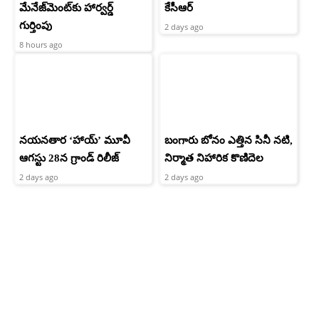
మేనేజ్‌మెంట్‌కు హార్వర్డ్‌
కేసీఆర్
గుర్తింపు
2 days ago
8 hours ago
నయనతార ‘హాయ్’ మూవీ
బంగారు బోనం ఎత్తిన సినీ నటి,
ఆగస్టు 28న గ్రాండ్ రిలీజ్
నిర్మాత నిహారిక కొణిదెల
2 days ago
2 days ago