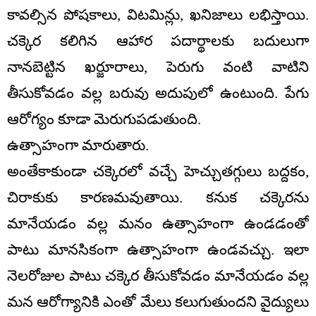
కావ‌ల్సిన పోష‌కాలు, విట‌మిన్లు, ఖ‌నిజాలు ల‌భిస్తాయి.
చ‌క్కెర క‌లిగిన ఆహార ప‌దార్థాల‌కు బ‌దులుగా
నాన‌బెట్టిన ఖ‌ర్జూరాలు, పెరుగు వంటి వాటిని
తీసుకోవ‌డం వ‌ల్ల బ‌రువు అదుపులో ఉంటుంది. పేగు
ఆరోగ్యం కూడా మెరుగుప‌డుతుంది.
ఉత్సాహంగా మారుతారు.
అంతేకాకుండా చ‌క్కెర‌లో వ‌చ్చే హెచ్చుత‌గ్గులు బ‌ద్ద‌కం,
చిరాకుకు కార‌ణ‌మ‌వుతాయి. క‌నుక చ‌క్కెర‌ను
మానేయ‌డం వ‌ల్ల మ‌నం ఉత్సాహంగా ఉండ‌డంతో
పాటు మాన‌సికంగా ఉత్సాహంగా ఉండ‌వ‌చ్చు. ఇలా
నెల‌రోజుల పాటు చ‌క్కెర తీసుకోవ‌డం మానేయ‌డం వ‌ల్ల
మ‌న ఆరోగ్యానికి ఎంతో మేలు క‌లుగుతుందని వైద్యులు