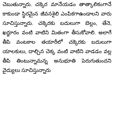
చెబుతున్నారు. చ‌క్కెర మానేయ‌డం తాత్కాలికంగానే
కాకుండా స్థిర‌మైన జీవ‌న‌శైలి ఎంపిక‌గాఉండాలని వారు
సూచిస్తున్నారు. చ‌క్కెర‌కు బ‌దులుగా బెల్లం, తేనె,
ఖ‌ర్జూరం వంటి వాటిని మితంగా తీసుకోవాలి. అలాగే
తీపి వంట‌కాల త‌యారీలో చ‌క్కెర‌కు బ‌దులుగా
యాల‌కులు, దాల్చిన చెక్క వంటి వాటిని వాడ‌డం వ‌ల్ల
తీపి తింటున్నామ‌న్న అనుభూతి పెరుగుతుంద‌ని
వైద్యులు సూచిస్తున్నారు