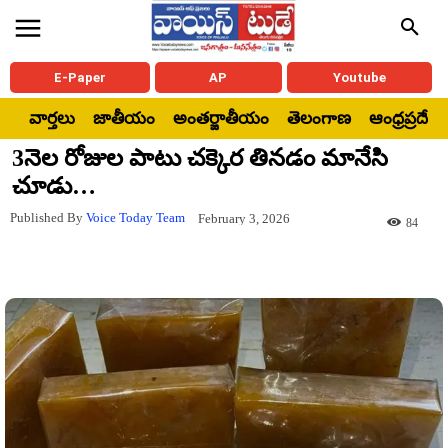
E-Paper
AP
Youtube
వార్తలు
జాతీయం
అంతర్జాతీయం
తెలంగాణ
ఆంధ్రప్రదేశ్
3నెల రోజుల పాటు చ‌క్కెర తిన‌డం మానేసి
చూడు…
Published By
Voice Today Team
February 3, 2026
84