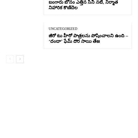
బంగారు బోనం ఎత్తిన సినీ నటి, నిర్మాత
నిహారిక కొణిదెల
UNCATEGORIZED
జీరో టు హీరో పాత్రలను పోషించాలని ఉంది –
‘దందా’ ఫేమ్ దొర సాయి తేజ