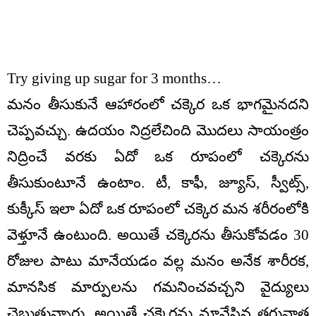
Try giving up sugar for 3 months…
మ‌నం తీసుకునే ఆహారంలో చ‌క్కెర ఒక భాగ‌మైన‌ద‌ని
చెప్ప‌వ‌చ్చు. ఉద‌యం నిద్ర‌లేచింది మొద‌లు సాయంత్రం
నిద్రించే వ‌ర‌కు ఏదో ఒక రూపంలో చ‌క్కెర‌ను
తీసుకుంటూనే ఉంటాం. టీ, కాఫీ, జ్యూస్, స్వీట్స్,
కుక్కీస్ ఇలా ఏదో ఒక రూపంలో చ‌క్కెర మ‌న శ‌రీరంలోకి
వెళ్తూనే ఉంటుంది. అయితే చ‌క్కెర‌ను తీసుకోవ‌డం 30
రోజుల పాటు మానేయ‌డం వ‌ల్ల మ‌నం అనేక శారీర‌క,
మాన‌సిక మార్పులను గ‌మ‌నించ‌వ‌చ్చ‌ని వైద్యులు
చెబుతున్నారు. అయితే చ‌క్కెర‌ను మానేసిన‌ త‌రువాత