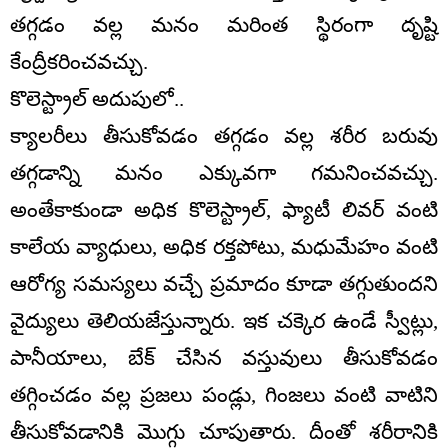
త‌గ్గ‌డం వ‌ల్ల మ‌నం మ‌రింత స్థిరంగా దృష్టి
కేంద్రీక‌రించవ‌చ్చు.
కొలెస్ట్రాల్ అదుపులో..
క్యాల‌రీలు తీసుకోవ‌డం త‌గ్గ‌డం వ‌ల్ల శ‌రీర బ‌రువు
త‌గ్గ‌డాన్ని మ‌నం ఎక్కువ‌గా గ‌మ‌నించ‌వ‌చ్చు.
అంతేకాకుండా అధిక కొలెస్ట్రాల్, ఫ్యాటీ లివ‌ర్ వంటి
కాలేయ వ్యాధులు, అధిక ర‌క్తపోటు, మ‌ధుమేహం వంటి
ఆరోగ్య స‌మ‌స్య‌లు వ‌చ్చే ప్ర‌మాదం కూడా త‌గ్గుతుందని
వైద్యులు తెలియ‌జేస్తున్నారు. ఇక చ‌క్కెర ఉండే స్వీట్లు,
పానీయాలు, బేక్ చేసిన వ‌స్తువులు తీసుకోవ‌డం
త‌గ్గించ‌డం వ‌ల్ల ప్ర‌జ‌లు పండ్లు, గింజ‌లు వంటి వాటిని
తీసుకోవ‌డానికి మొగ్గు చూపుతారు. దీంతో శ‌రీరానికి