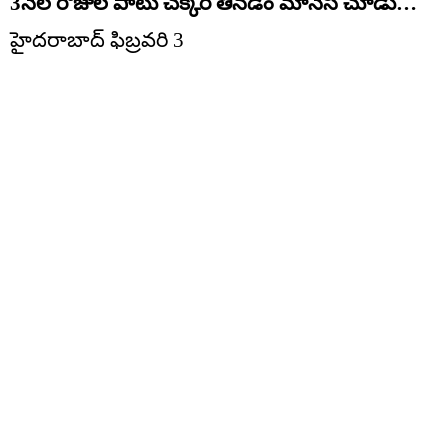
3నెల రోజుల పాటు చ‌క్కెర తిన‌డం మానేసి చూడు…
హైదరాబాద్ ఫిబ్రవరి 3