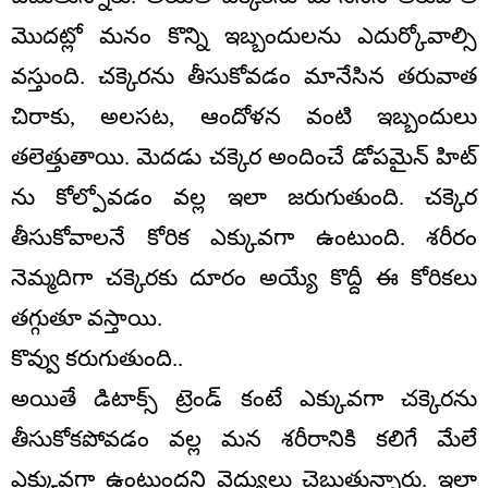
మొద‌ట్లో మ‌నం కొన్ని ఇబ్బందుల‌ను ఎదుర్కోవాల్సి
వ‌స్తుంది. చ‌క్కెర‌ను తీసుకోవ‌డం మానేసిన త‌రువాత
చిరాకు, అల‌స‌ట‌, ఆందోళ‌న వంటి ఇబ్బందులు
త‌లెత్తుతాయి. మెద‌డు చ‌క్కెర అందించే డోప‌మైన్ హిట్
ను కోల్పోవ‌డం వ‌ల్ల ఇలా జ‌రుగుతుంది. చ‌క్కెర
తీసుకోవాల‌నే కోరిక ఎక్కువ‌గా ఉంటుంది. శ‌రీరం
నెమ్మ‌దిగా చ‌క్కెరకు దూరం అయ్యే కొద్దీ ఈ కోరిక‌లు
త‌గ్గుతూ వ‌స్తాయి.
కొవ్వు క‌రుగుతుంది..
అయితే డిటాక్స్ ట్రెండ్ కంటే ఎక్కువ‌గా చ‌క్కెర‌ను
తీసుకోక‌పోవ‌డం వ‌ల్ల మ‌న శ‌రీరానికి క‌లిగే మేలే
ఎక్కువ‌గా ఉంటుంద‌ని వైద్యులు చెబుతున్నారు. ఇలా