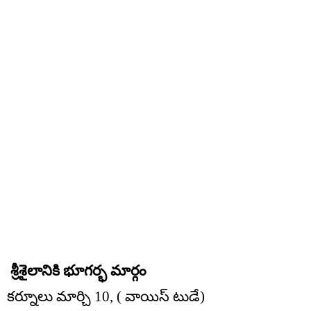
శ్రీశైలానికి భూగర్భ మార్గం
కర్నూలు మార్చి 10, ( వాయిస్ టుడే)