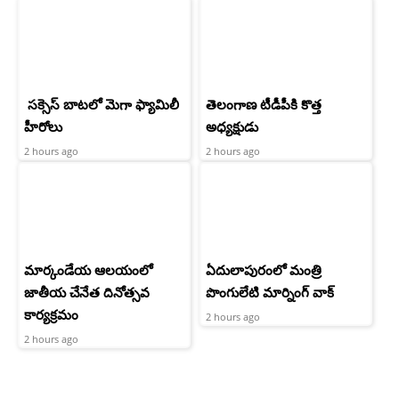
సక్సెస్ బాటలో మెగా ఫ్యామిలీ
తెలంగాణ టీడీపీకి కొత్త
హీరోలు
అధ్యక్షుడు
2 hours ago
2 hours ago
మార్కండేయ ఆలయంలో
ఏదులాపురంలో మంత్రి
జాతీయ చేనేత దినోత్సవ
పొంగులేటి మార్నింగ్ వాక్
కార్యక్రమం
2 hours ago
2 hours ago