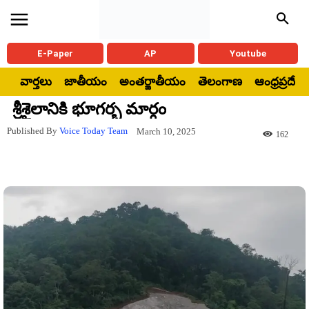
E-Paper
AP
Youtube
వార్తలు
జాతీయం
అంతర్జాతీయం
తెలంగాణ
ఆంధ్రప్రదేశ్
శ్రీశైలానికి భూగర్భ మార్గం
Published By
Voice Today Team
March 10, 2025
162