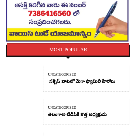
MOST POPULAR
UNCATEGORIZED
సక్సెస్ బాటలో మెగా ఫ్యామిలీ హీరోలు
UNCATEGORIZED
తెలంగాణ టీడీపీకి కొత్త అధ్యక్షుడు