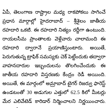
ఏపీ, తెలంగాణ రాష్ట్రాల మధ్య రాకపోకలు సాగించే
ప్రధాన మార్గాల్లో హైదరాబాద్ – శ్రీశైలం జాతీయ
రహదారి ఒకటి. ఈ రహదారి నిత్యం రద్దీగా ఉంటుంది.
రాయలసీమ ప్రాంతాలకు వెళ్లేవారు చాలామంది ఈ
రహదారి ద్వారానే ప్రయాణిస్తుంటారు. అయితే,
పెరుగుతున్న ట్రాఫిక్ సమస్యకు చెక్ పెట్టేందుకు తద్వారా
వాహనదారుల ఇబ్బందులను తొలగించేందుకు ఈ
జాతీయ రహదారి విస్తరణకు కేంద్రం రెడీ అయింది.
అయితే, ఈ మార్గంలో అమ్రాబాద్ టైగర్ రిజర్వు ఫారెస్ట్
ఉండటంతో 30 అడుగుల ఎత్తులో 62.5 కిలో మీటర్లు
మేర ఎలివేటెడ్ కారిడార్ నిర్మించాలని నిర్ణయించారు.