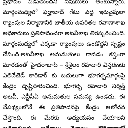
ప్రభావం పడుతుందని నిపుణులు అంటున్నారు.
మార్గంమధ్యలో ఫర్హాబాద్ గేటు వద్ద ఇరువైపులా
ర్యాంపుల నిర్మాణానికి జాతీయ ఉపరితల రవాణాశాఖ
అధికారులు ప్రతిపాదించగా అటవీశాఖ తిరస్కరించింది.
మార్గంమధ్యలో ఎక్కడా ర్యాంపులు ఉండొద్దని స్పష్టం
చేసింది.అటవీశాఖ అనుమతులు రావడం కష్టంగా
మారడంతో హైదరాబాద్ – శ్రీశైలం రహదారి విస్తరణకు
ఎలివేటెడ్ కారిడార్ కు బదులుగా భూగర్భమార్గంపై
కేంద్రం దృష్టిసారించింది. భూగర్భ రహదారి నిర్మిస్తే
అటవీ, ఎన్టీసీఏ అనుమతుల సమస్య ఉండదు. ఈ
నేపథ్యంలోనే ఈ ప్రతిపాదనపై కేంద్రం ఆలోచన
చేస్తోంది. ఈ మేరకు అధ్యయనం చేయాలని