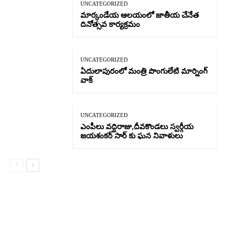
UNCATEGORIZED
మార్కండేయ ఆలయంలో జాతీయ చేనేత
దినోత్సవ కార్యక్రమం
UNCATEGORIZED
ఏదులాపురంలో మంత్రి పొంగులేటి మార్నింగ్
వాక్
UNCATEGORIZED
ఎంపీలు వద్దిరాజు,దీవకొండలు స్వర్గీయ
జయశంకర్ సార్ కు ఘన నివాళులు