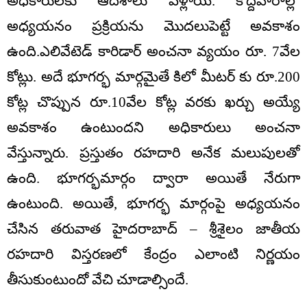
అధికారులకు ఆదేశాలు వెళ్లాయి. కొద్దివారాల్లో
అధ్యయనం ప్రక్రియను మొదలుపెట్టే అవకాశం
ఉంది.ఎలివేటెడ్ కారిడార్ అంచనా వ్యయం రూ. 7వేల
కోట్లు. అదే భూగర్భ మార్గమైతే కిలో మీటర్ కు రూ.200
కోట్ల చొప్పున రూ.10వేల కోట్ల వరకు ఖర్చు అయ్యే
అవకాశం ఉంటుందని అధికారులు అంచనా
వేస్తున్నారు. ప్రస్తుతం రహదారి అనేక మలుపులతో
ఉంది. భూగర్భమార్గం ద్వారా అయితే నేరుగా
ఉంటుంది. అయితే, భూగర్భ మార్గంపై అధ్యయనం
చేసిన తరువాత హైదరాబాద్ – శ్రీశైలం జాతీయ
రహదారి విస్తరణలో కేంద్రం ఎలాంటి నిర్ణయం
తీసుకుంటుందో వేచి చూడాల్సిందే.