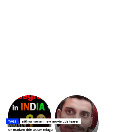
భగవంతుని
కేజీఎఫ్
ప్రసాదం
Upasana:
సినిమాతో
తీర్థం..తులసీదళం
భర్తపై
పాన్
TAGS
nithya menen new movie title teaser
లేకుండా
రివెంజ్
ఇండియా
అసంపూర్ణం
తీర్చుకున్న
స్టార్
sir madam title teaser telugu