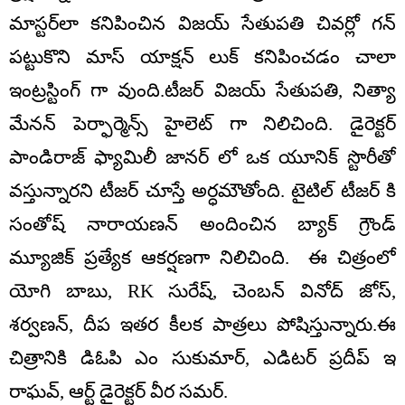
మాస్టర్‌లా కనిపించిన విజయ్ సేతుపతి చివర్లో గన్
పట్టుకొని మాస్‌ యాక్షన్‌ లుక్‌ కనిపించడం చాలా
ఇంట్రస్టింగ్ గా వుంది.టీజర్ విజయ్ సేతుపతి, నిత్యా
మేనన్‌ పెర్ఫార్మెన్స్ హైలెట్ గా నిలిచింది. డైరెక్టర్
పాండిరాజ్‌ ఫ్యామిలీ జానర్ లో ఒక యూనిక్ స్టొరీతో
వస్తున్నారని టీజర్ చూస్తే అర్ధమౌతోంది. టైటిల్ టీజర్ కి
సంతోష్ నారాయణన్ అందించిన బ్యాక్ గ్రౌండ్
మ్యూజిక్ ప్రత్యేక ఆకర్షణగా నిలిచింది. ఈ చిత్రంలో
యోగి బాబు, RK సురేష్, చెంబన్ వినోద్ జోస్,
శర్వణన్, దీప ఇతర కీలక పాత్రలు పోషిస్తున్నారు.ఈ
చిత్రానికి డిఓపి ఎం సుకుమార్, ఎడిటర్ ప్రదీప్ ఇ
రాఘవ్, ఆర్ట్ డైరెక్టర్ వీర సమర్.