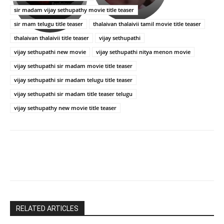
ఉపాసన..
హీరోయిన్‏గా
sir madam vijay sethupathy movie title teaser
పాపం
శ్రీనిధి
sir mam telugu title teaser
thalaivan thalaivii tamil movie title teaser
రామ్
శెట్టి.
చరణ్
thalaivan thalaivii title teaser
vijay sethupathi
vijay sethupathi new movie
vijay sethupathi nitya menon movie
vijay sethupathi sir madam movie title teaser
vijay sethupathi sir madam telugu title teaser
vijay sethupathi sir madam title teaser telugu
vijay sethupathy new movie title teaser
RELATED ARTICLES