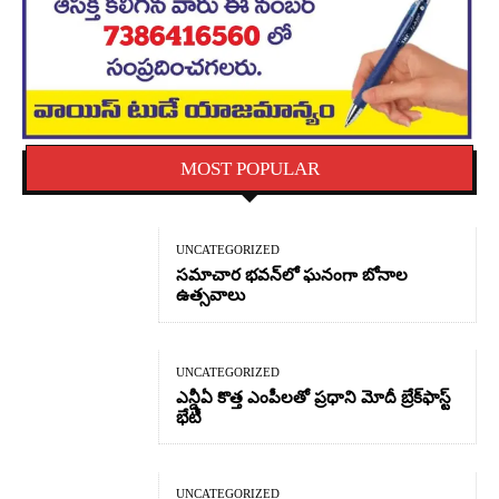
MOST POPULAR
UNCATEGORIZED
సమాచార భవన్‌లో ఘనంగా బోనాల
ఉత్సవాలు
UNCATEGORIZED
ఎన్డీఏ కొత్త ఎంపీలతో ప్రధాని మోదీ బ్రేక్‌ఫాస్ట్
భేటీ
UNCATEGORIZED