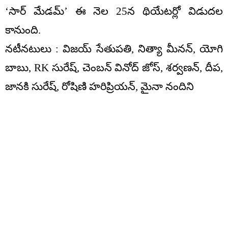
‘సార్‌ మేడమ్‌’ ఈ నెల 25న థియేటర్లో విడుదల
కానుంది.
నటీనటులు : విజయ్ సేతుపతి, నిత్యా మీనన్, యోగి
బాబు, RK సురేష్, చెంబన్ వినోద్ జోస్, శర్వణన్, దీప,
జానకి సురేష్, రోషిణి హరిప్రియన్, మైనా నందిని