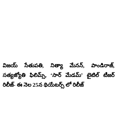
విజయ్ సేతుపతి, నిత్యా మేనన్‌, పాండిరాజ్‌,
సత్యజ్యోతి ఫిలిమ్స్‌, ‘సార్‌ మేడమ్‌’ టైటిల్ టీజర్
రిలీజ్- ఈ నెల 25న థియేటర్స్ లో రిలీజ్