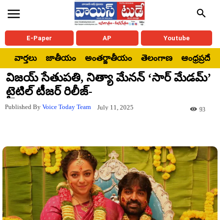
E-Paper
AP
Youtube
వార్తలు
జాతీయం
అంతర్జాతీయం
తెలంగాణ
ఆంధ్రప్రదేశ్
విజయ్ సేతుపతి, నిత్యా మేనన్‌ ‘సార్‌ మేడమ్‌’
టైటిల్ టీజర్ రిలీజ్-
Published By
Voice Today Team
July 11, 2025
93