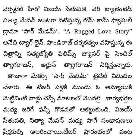
వెర్సటైల్ హీరో విజయ్ సేతుపతి, వెరీ ట్యాలెంటెడ్
నిత్యా మేనన్‌ జంటగా నటిస్తున్న రోమ్ కామ్ ఫ్యామిలీ
డ్రామా ‘సార్‌ మేడమ్‌’. “A Rugged Love Story”
అనేది ట్యాగ్ లైన్‌. పాండిరాజ్‌ దర్శకత్వం వహిస్తున్న ఈ
చిత్రాన్ని సత్యజ్యోతి ఫిలిమ్స్‌ బ్యానర్ పై సెందిల్
త్యాగరాజన్, అర్జున్ త్యాగరాజన్ నిర్మిస్తున్నారు.
తాజాగా మేకర్స్ ‘సార్‌ మేడమ్‌’ టైటిల్‌ విడుదల
చేశారు. ఈ టీజర్‌ పెళ్లికి ముందు ఓ అమ్మాయికి
మెట్టినింటి వాళ్లు చెప్పే మాటలతో మొదలై.. భార్యభర్తల
మధ్య జరిగే ఫన్నీ గొడవతో ఆకట్టుకుంది. విజయ్‌
సేతుపతి, నిత్యా మేనన్ మధ్య సాగే సంభాషణలు
ప్రేక్షకుల్ని అలరించాయి.టీజర్‌ ప్రారంభంలో వంట