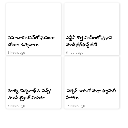
సమాచార భవన్‌లో ఘనంగా
ఎన్డీఏ కొత్త ఎంపీలతో ప్రధాని
బోనాల ఉత్సవాలు
మోదీ బ్రేక్‌ఫాస్ట్ భేటీ
6 hours ago
6 hours ago
సూర్య ‘విశ్వనాథ్ & సన్స్’
సక్సెస్ బాటలో మెగా ఫ్యామిలీ
మూవీ ట్రైలర్ విడుదల
హీరోలు
6 hours ago
13 hours ago