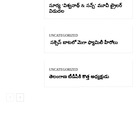
సూర్య ‘విశ్వనాథ్ & సన్స్’ మూవీ ట్రైలర్
విడుదల
UNCATEGORIZED
సక్సెస్ బాటలో మెగా ఫ్యామిలీ హీరోలు
UNCATEGORIZED
తెలంగాణ టీడీపీకి కొత్త అధ్యక్షుడు