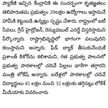
ప్యాకేజీ ఇచ్చిన కేంద్రానికి ఈ సందర్భంగా కృతజ్ఞతలు
తెలిపారుతమ ప్రభుత్వం 20లక్షల ఉద్యోగాలు ఇస్తామనే
హామీకి కట్టుబడి ఉన్నట్లు స్పష్టం చేశారు. రాష్ట్రంలో ఐటీ
సేవలు, గ్రీన్‌ హైడ్రోజన్‌, రెన్యువబుల్‌ ఎనర్జీ విస్తరిస్తామని
పేర్కొన్నారు. రాష్ట్రాభివృద్ధిలో భాగంగా పలువురిని
కలుస్తామని అన్నారు. ఫీడ్‌ బ్యాక్‌ తీసుకునేందుకే
ప్రశాంత్‌ కిశోర్‌ను కలిశామని, గత ప్రభుత్వ పాలనలో
ప్రభుత్వ పాఠశాలల్లో చదివే పిల్లలు భారీగా తగ్గారని
మంత్రి లోకేష్‌ అన్నారు. ఐదేళ్లలో పాఠశాలల్లో చదివే
విద్యార్ధులు 45 లక్షల నుంచి 32 లక్షలకు తగ్గినట్లు లోకేశ్‌
మీడియాకు వివరించారు