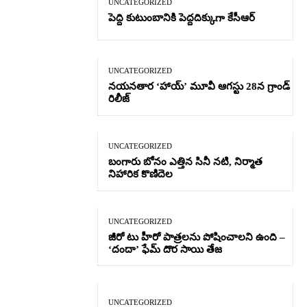
UNCATEGORIZED
పెద్ది కుటుంబానికి పెద్దదిక్కుగా కేసీఆర్
UNCATEGORIZED
నయనతార ‘హాయ్’ మూవీ ఆగస్టు 28న గ్రాండ్
రిలీజ్
UNCATEGORIZED
బంగారు బోనం ఎత్తిన సినీ నటి, నిర్మాత
నిహారిక కొణిదెల
UNCATEGORIZED
జీరో టు హీరో పాత్రలను పోషించాలని ఉంది –
‘దందా’ ఫేమ్ దొర సాయి తేజ
UNCATEGORIZED