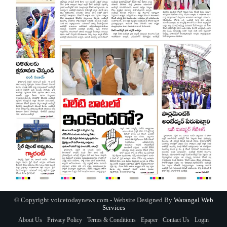
© Copyright voicetodaynews.com - Website Designed By
Warangal Web
Services
About Us
Privacy Policy
Terms & Conditions
Epaper
Contact Us
Login