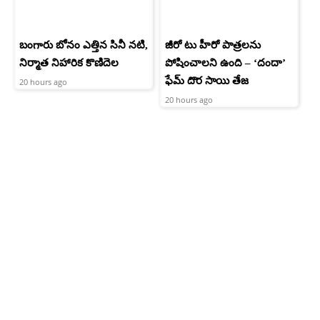
బంగారు బోనం ఎత్తిన సినీ నటి,
జీరో టు హీరో పాత్రలను
నిర్మాత నిహారిక కొణిదెల
పోషించాలని ఉంది – ‘దందా’
ఫేమ్ దొర సాయి తేజ
20 hours ago
20 hours ago