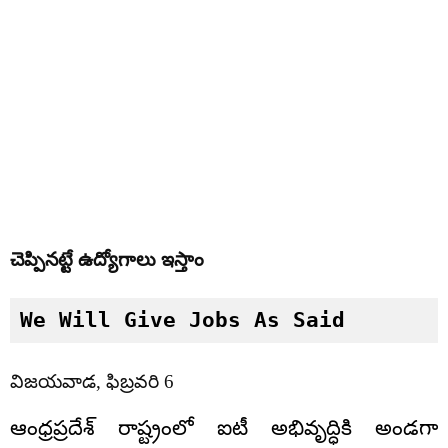
చెప్పినట్టే ఉద్యోగాలు ఇస్తాం
We Will Give Jobs As Said
విజయవాడ, ఫిబ్రవరి 6
ఆంధ్రప్రదేశ్‌ రాష్ట్రంలో ఐటీ అభివృద్ధికి అండగా