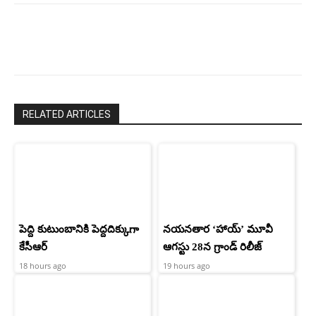
RELATED ARTICLES
పెద్ది కుటుంబానికి పెద్దదిక్కుగా
నయనతార ‘హాయ్’ మూవీ
కేసీఆర్
ఆగస్టు 28న గ్రాండ్ రిలీజ్
18 hours ago
19 hours ago