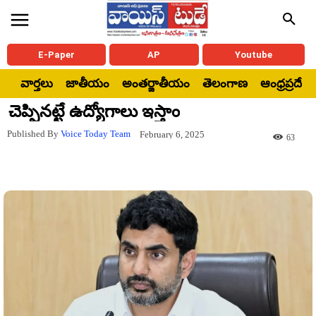
E-Paper
AP
Youtube
వార్తలు
జాతీయం
అంతర్జాతీయం
తెలంగాణ
ఆంధ్రప్రదేశ్
చెప్పినట్టే ఉద్యోగాలు ఇస్తాం
Published By
Voice Today Team
February 6, 2025
63