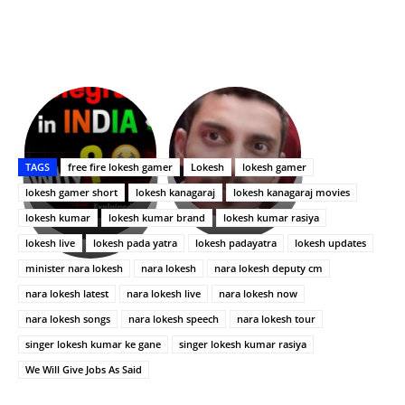
భగవంతుని
కేజీఎఫ్
ప్రసాదం
Upasana:
సినిమాతో
తీర్థం..తులసీదళం
భర్తపై
పాన్
TAGS
free fire lokesh gamer
Lokesh
lokesh gamer
లేకుండా
రివెంజ్
ఇండియా
అసంపూర్ణం
తీర్చుకున్న
స్టార్
lokesh gamer short
lokesh kanagaraj
lokesh kanagaraj movies
ఉపాసన..
హీరోయిన్‏గా
lokesh kumar
lokesh kumar brand
lokesh kumar rasiya
పాపం
శ్రీనిధి
lokesh live
lokesh pada yatra
lokesh padayatra
lokesh updates
రామ్
శెట్టి.
చరణ్
minister nara lokesh
nara lokesh
nara lokesh deputy cm
nara lokesh latest
nara lokesh live
nara lokesh now
nara lokesh songs
nara lokesh speech
nara lokesh tour
singer lokesh kumar ke gane
singer lokesh kumar rasiya
We Will Give Jobs As Said