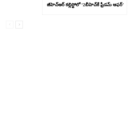
జీహెచ్ఆర్‌ కల్లిస్టోలో ‘2బీహెచ్‌కే ఫ్రీడమ్ ఆఫర్’