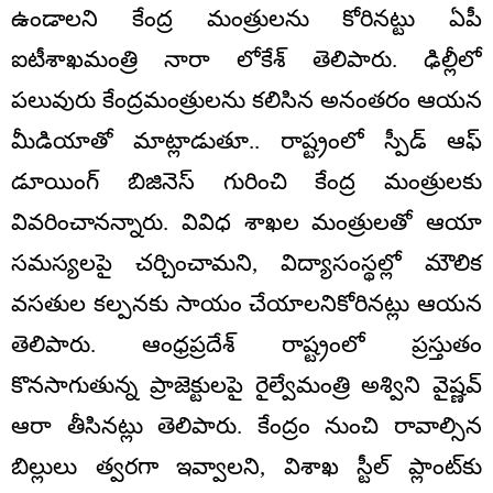
ఉండాలని కేంద్ర మంత్రులను కోరినట్టు ఏపీ
ఐటీశాఖమంత్రి నారా లోకేశ్‌ తెలిపారు. ఢిల్లీలో
పలువురు కేంద్రమంత్రులను కలిసిన అనంతరం ఆయన
మీడియాతో మాట్లాడుతూ.. రాష్ట్రంలో స్పీడ్‌ ఆఫ్‌
డూయింగ్‌ బిజినెస్‌ గురించి కేంద్ర మంత్రులకు
వివరించానన్నారు. వివిధ శాఖల మంత్రులతో ఆయా
సమస్యలపై చర్చించామని, విద్యాసంస్థల్లో మౌలిక
వసతుల కల్పనకు సాయం చేయాలనికోరినట్లు ఆయన
తెలిపారు. ఆంధ్రప్రదేశ్‌ రాష్ట్రంలో ప్రస్తుతం
కొనసాగుతున్న ప్రాజెక్టులపై రైల్వేమంత్రి అశ్విని వైష్ణవ్‌
ఆరా తీసినట్లు తెలిపారు. కేంద్రం నుంచి రావాల్సిన
బిల్లులు త్వరగా ఇవ్వాలని, విశాఖ స్టీల్‌ ప్లాంట్‌కు