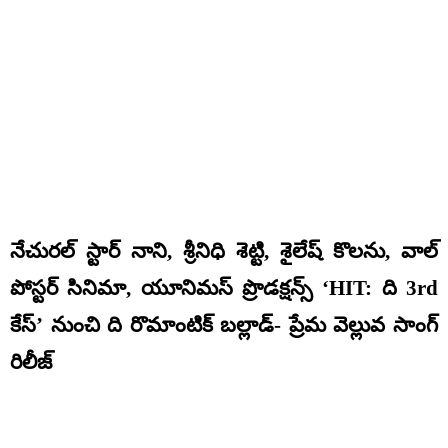
నేచురల్ స్టార్ నాని, శ్రీనిధి శెట్టి, శైలేష్ కొలను, వాల్
పోస్టర్ సినిమా, యూనిమస్ ప్రొడక్షన్స్ ‘HIT: ది 3rd
కేస్’ నుంచి ది రొమాంటిక్ బల్లాడ్- ప్రేమ వెల్లువ సాంగ్
రిలీజ్