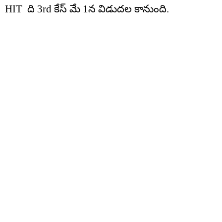
HIT ది 3rd కేస్ మే 1న విడుదల కానుంది.