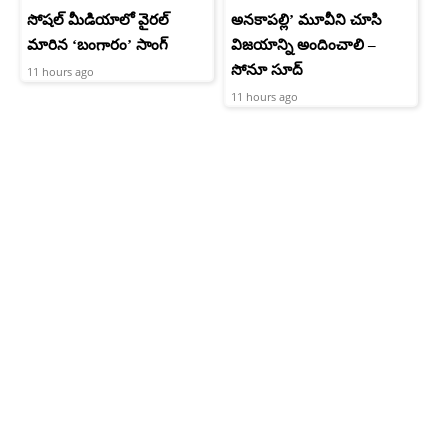
సోషల్ మీడియాలో వైరల్
అనకాపల్లి’ మూవీని చూసి
మారిన ‘బంగారం’ సాంగ్
విజయాన్ని అందించాలి –
సోనూ సూద్
11 hours ago
11 hours ago