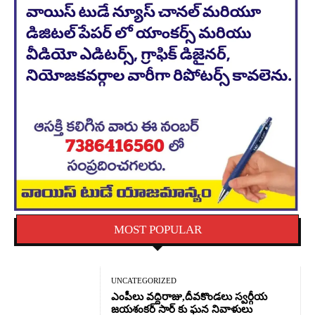
MOST POPULAR
UNCATEGORIZED
ఎంపీలు వద్దిరాజు,దీవకొండలు స్వర్గీయ
జయశంకర్ సార్ కు ఘన నివాళులు