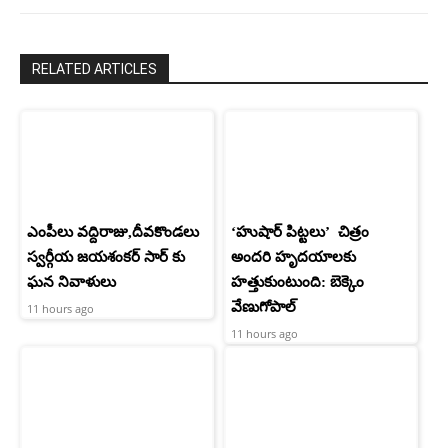
RELATED ARTICLES
ఎంపీలు వద్దిరాజు,దీవకొండలు
‘హుషార్‌ పిట్టలు’ చిత్రం
స్వర్గీయ జయశంకర్ సార్ కు
అందరి హృదయాలకు
ఘన నివాళులు
హత్తుకుంటుంది: బెక్కెం
వేణుగోపాల్‌
11 hours ago
11 hours ago