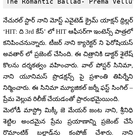
The Romantic Ballad- Prema Vellu
నేచురల్ స్టార్ నాని మోస్ట్ ఎవైటెడ్ క్రైమ్ యాక్షన్ థ్రిల్లర్
‘HIT: ది 3rd కేస్‌’ లో HIT ఆఫీసర్‌గా ఇంటెన్స్ పాత్రలో
కనిపించనున్నారు. టీజర్ నాని క్యారెక్టర్ ని ఫెరోషియస్
అవతార్ లో ప్రజెంట్ చేసింది. ఈ చిత్రానికి డాక్టర్ శైలేష్
కొలను దర్శకత్వం వహించారు. వాల్ పోస్టర్ సినిమా,
నాని యూనిమస్ ప్రొడక్షన్స్ పై ప్రశాంతి తిపిర్నేని
నిర్మించారు. ఈ సినిమా మ్యూజికల్ జర్నీ ఫస్ట్ సింగిల్ –
ప్రేమ వెల్లువ రిలీజ్ చేయడంతో ప్రారంభమైయింది.
మెలోడీ మాస్ట్రో మిక్కీ జె మేయర్ జంట నాని, శ్రీనిధి
శెట్టిల అందమైన ప్రేమ ప్రయాణాన్ని ప్రజెంట్ చేసే
రొమాంటిక్ బల్లాడ్‌ను కంపోజ్ చేశారు. నాని