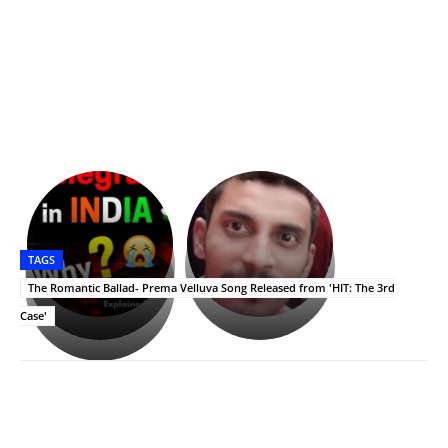
భగవంతుని
కేజీఎఫ్
ప్రసాదం
Upasana:
సినిమాతో
తీర్థం..తులసీదళం
భర్తపై
పాన్
TAGS
లేకుండా
రివెంజ్
ఇండియా
అసంపూర్ణం
తీర్చుకున్న
స్టార్
The Romantic Ballad- Prema Velluva Song Released from 'HIT: The 3rd
ఉపాసన..
హీరోయిన్‏గా
Case'
పాపం
శ్రీనిధి
రామ్
శెట్టి.
చరణ్