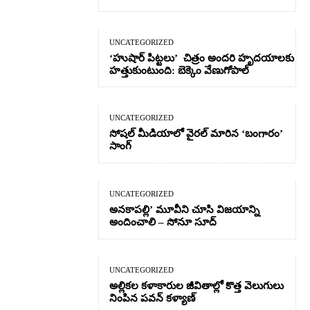
UNCATEGORIZED
‘హుషార్‌ పిట్టలు’ చిత్రం అందరి హృదయాలకు
హత్తుకుంటుంది: బెక్కెం వేణుగోపాల్‌
UNCATEGORIZED
సోషల్ మీడియాలో వైరల్ మారిన ‘బంగారం’
సాంగ్
UNCATEGORIZED
అనకాపల్లి’ మూవీని చూసి విజయాన్ని
అందించాలి – సోనూ సూద్
UNCATEGORIZED
అల్లికల కళాకారుల జీవితాల్లో కొత్త వెలుగులు
నింపిన పవన్ కళ్యాణ్