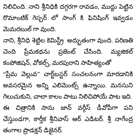
నిలిచింది. నాని శ్రీనిధికి దగ్గరగా రావడం, ముద్దు పెట్టిన
రొమాంటిక్ గెస్చర్ లో సాంగ్ కి ఫినిషింగ్ ఇవ్వడం
మెమరబుల్ గా వుంది.
నాని, శ్రీనిధి శెట్టిల కెమిస్ట్రీ అద్భుతంగా వుంది. పరిణతి
చెంది ప్రేమకథను ప్రజెంట్ చేసింది. మ్యజికల్
కంపోజిషన్, వోకల్స్, మరపురాని సాహిత్యంతో
“ప్రేమ వెల్లువ” చార్ట్‌బస్టర్ సంచలనంగా మారడానికి
అవసరమైన అన్ని ఎలిమెంట్స్ ఉన్నాయి. మనసుని
గెలుచుకుని, చాలా కాలం పాటు నిలిచిపోయే పాట ఇది.
ఈ చిత్రానికి సాను జాన్ వర్గీస్ డీవోపీగా పని
చేస్తుండగా, కార్తీక శ్రీనివాస్ ఆర్ ఎడిటర్. శ్రీ నాగేంద్ర
తంగాల ప్రొడక్షన్ డిజైనర్.