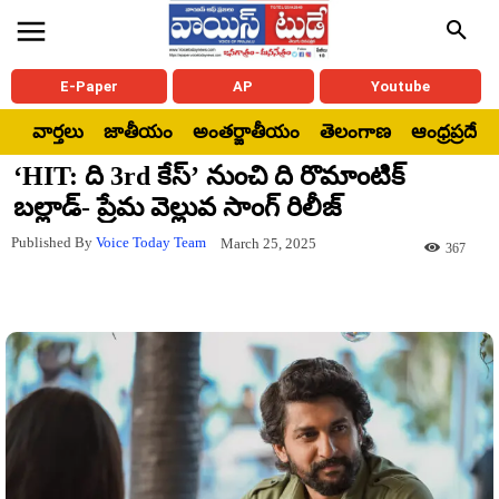
E-Paper
AP
Youtube
వార్తలు
జాతీయం
అంతర్జాతీయం
తెలంగాణ
ఆంధ్రప్రదేశ్
‘HIT: ది 3rd కేస్’ నుంచి ది రొమాంటిక్
బల్లాడ్- ప్రేమ వెల్లువ సాంగ్ రిలీజ్
Published By
Voice Today Team
March 25, 2025
367