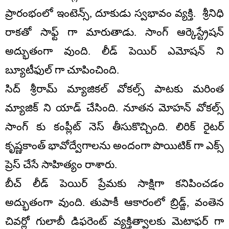
ప్రారంభంలో ఇంటెన్స్, దూకుడు స్వభావం వ్యక్తి. శ్రీనిధి
రాకతో సాఫ్ట్ గా మారుతాడు. సాంగ్ ఆర్కెస్ట్రేషన్
అద్భుతంగా వుంది. లీడ్ పెయిర్ ఎమోషన్ ని
బ్యూటీఫుల్ గా చూపించింది.
సిద్ శ్రీరామ్ మ్యాజికల్ వోకల్స్ పాటకు మరింత
మ్యాజిక్ ని యాడ్ చేసింది. నూతన మోహన్ వోకల్స్
సాంగ్ కు కంప్లీట్ నెస్ తీసుకొచ్చింది. లిరిక్ రైటర్
కృష్ణకాంత్ భావోద్వేగాలను అందంగా పొయిటిక్ గా ఎక్స్
ప్రెస్ చేసే సాహిత్యం రాశారు.
బీచ్ లీడ్ పెయిర్ ప్రేమకు సాక్షిగా కనిపించడం
అద్భుతంగా వుంది. తుపాకీ ఆకారంలో బ్రిడ్జ్, వంతెన
చివర్లో గులాబీ డిఫరెంట్ వ్యక్తిత్వాలకు మెటాఫర్ గా