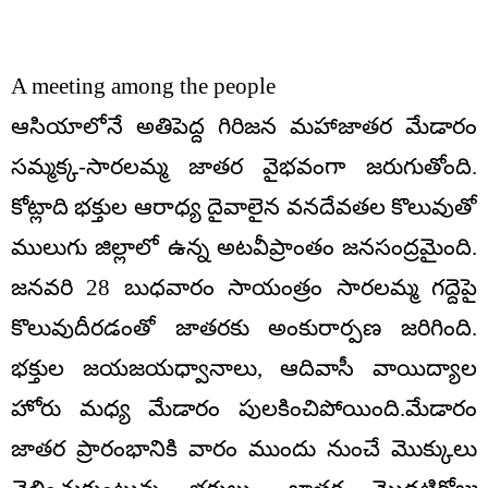
A meeting among the people
ఆసియాలోనే అతిపెద్ద గిరిజన మహాజాతర మేడారం
సమ్మక్క-సారలమ్మ జాతర వైభవంగా జరుగుతోంది.
కోట్లాది భక్తుల ఆరాధ్య దైవాలైన వనదేవతల కొలువుతో
ములుగు జిల్లాలో ఉన్న అటవీప్రాంతం జనసంద్రమైంది.
జనవరి 28 బుధవారం సాయంత్రం సారలమ్మ గద్దెపై
కొలువుదీరడంతో జాతరకు అంకురార్పణ జరిగింది.
భక్తుల జయజయధ్వానాలు, ఆదివాసీ వాయిద్యాల
హోరు మధ్య మేడారం పులకించిపోయింది.మేడారం
జాతర ప్రారంభానికి వారం ముందు నుంచే మొక్కులు