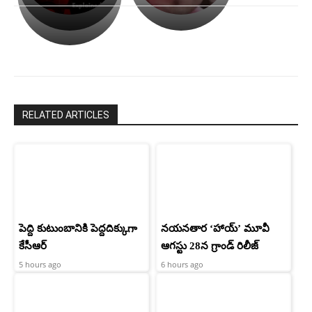
ఉపాసన..
హీరోయిన్‏గా
పాపం
శ్రీనిధి
రామ్
శెట్టి.
చరణ్
RELATED ARTICLES
పెద్ది కుటుంబానికి పెద్దదిక్కుగా
నయనతార ‘హాయ్’ మూవీ
కేసీఆర్
ఆగస్టు 28న గ్రాండ్ రిలీజ్
5 hours ago
6 hours ago