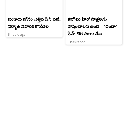
బంగారు బోనం ఎత్తిన సినీ నటి,
జీరో టు హీరో పాత్రలను
నిర్మాత నిహారిక కొణిదెల
పోషించాలని ఉంది – ‘దందా’
ఫేమ్ దొర సాయి తేజ
6 hours ago
6 hours ago