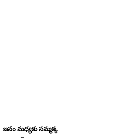
జనం మధ్యకు సమ్మక్క