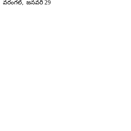
వరంగల్, జనవరి 29