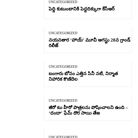
UNCATEGORIZED
పెద్ది కుటుంబానికి పెద్దదిక్కుగా కేసీఆర్
UNCATEGORIZED
నయనతార ‘హాయ్’ మూవీ ఆగస్టు 28న గ్రాండ్
రిలీజ్
UNCATEGORIZED
బంగారు బోనం ఎత్తిన సినీ నటి, నిర్మాత
నిహారిక కొణిదెల
UNCATEGORIZED
జీరో టు హీరో పాత్రలను పోషించాలని ఉంది –
‘దందా’ ఫేమ్ దొర సాయి తేజ
UNCATEGORIZED