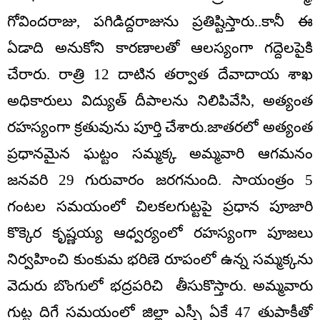
గోవిందరాజు, పగిడిద్దరాజును ప్రతిష్టిస్తారు..కానీ ఈ
ఏడాది అనుకోని కారణాలతో ఆలస్యంగా గద్దెలపైకి
చేరారు. రాత్రి 12 దాటిన తర్వాత దేవాదాయ శాఖ
అధికారులు విద్యుత్ దీపాలను నిలిపివేసి, అత్యంత
రహస్యంగా క్రతువును పూర్తి చేశారు.జాతరలో అత్యంత
ప్రధానమైన ఘట్టం సమ్మక్క అమ్మవారి ఆగమనం
జనవరి 29 గురువారం జరగనుంది. సాయంత్రం 5
గంటల సమయంలో చిలకలగుట్టపై ప్రధాన పూజారి
కొక్కెర కృష్ణయ్య ఆధ్వర్యంలో రహస్యంగా పూజలు
నిర్వహించి కుంకుమ భరిణె రూపంలో ఉన్న సమ్మక్కను
వెదురు బొంగులో భద్రపరిచి తీసుకొస్తారు. అమ్మవారు
గుట్ట దిగే సమయంలో జిల్లా ఎస్పీ ఏకే 47 తుపాకీతో