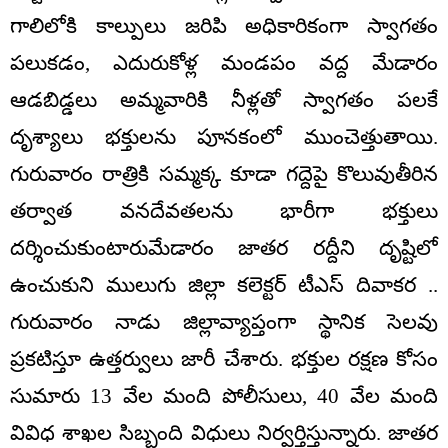
గాలిలోకి కాల్పులు జరిపి అధికారికంగా స్వాగతం
పలుకడం, ఎదురుకోళ్ల మండపం వద్ద మేడారం
ఆడబిడ్డలు అమ్మవారికి నీళ్లతో స్వాగతం పలకే
దృశ్యాలు భక్తులను పూనకంలో ముంచెత్తుతాయి.
గురువారం రాత్రికి సమ్మక్క కూడా గద్దెపై కొలువుతీరిన
తర్వాత వనదేవతలను భారీగా భక్తులు
దర్శించుకుంటారుమేడారం జాతర రద్దీని దృష్టిలో
ఉంచుకుని ములుగు జిల్లా కలెక్టర్ టీఎస్ దివాకర ..
గురువారం నాడు జిల్లావ్యాప్తంగా స్థానిక సెలవు
ప్రకటిస్తూ ఉత్తర్వులు జారీ చేశారు. భక్తుల రక్షణ కోసం
సుమారు 13 వేల మంది పోలీసులు, 40 వేల మంది
వివిధ శాఖల సిబ్బంది విధులు నిర్వర్తిస్తున్నారు. జాతర