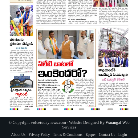
© Copyright voicetodaynews.com - Website Designed By
Warangal Web
Services
About Us
Privacy Policy
Terms & Conditions
Epaper
Contact Us
Login