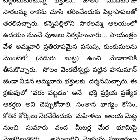
చెల్లించుకుంటున్న భక్తులు.. జాతర మొదటిరోజు
సారలమ్మ రాకను చూసి తరించేందుకు పిల్లాపాపలతో
తరలివచ్చారు. కన్నెపల్లిలోని సారలమ్మ ఆలయంలో
ఉదయం నుంచే పూజలు నిర్వహించారు… సాయంత్రం
వేళ అమ్మవారి ప్రతిరూపమైన పసుపు, కుంకుమలను
మొంటెలో (వెదురు బుట్ట) ఉంచి మేడారానికి
తీసుకొచ్చారు. సోలం వెంకటేశ్వర్లు పట్టిన హనుమాన్
జెండా నీడన అమ్మవారు భక్తులకు దర్శనమిచ్చారు. ఈ
క్రతువులో ‘వరం పట్టడం’ అనే భక్తి ప్రక్రియ ప్రత్యేక
ఆకర్షణ అని చెప్పుకోవాలి. సంతాన భాగ్యం కోసం,
కోరిన కోర్కెలు నెరవేరేందుకు మహిళలు ఆలయ మెట్ల
నుంచి సుమారు వంద మీటర్ల మేర భూమిపై
మోకరిల్లుతారు.. అమ్మవారిని మోస్తున్న పూజారులు