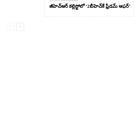
జీహెచ్ఆర్‌ కల్లిస్టోలో ‘2బీహెచ్‌కే ఫ్రీడమ్ ఆఫర్’