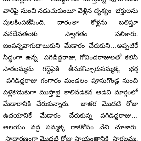
వారిపై నుంచి నడుచుకుంటూ వెళ్లిన దృశ్యం భక్తులను
పులకింపజేసింది. దారంతా కోళ్లను బలిస్తూ
వనదేవతలకు స్వాగతం పలికారు.
జంపన్నవాగుదాటుకుని మేడారం చేరుకుని…అప్పటికే
సిద్ధంగా ఉన్న పగిడిద్దరాజు, గోవిందరాజులతో కలిసి
సారలమ్మను గద్దెపైకి తీసుకొచ్చారుసమ్మక్క భర్త
పగిడిద్దరాజు గంగారం మండలం పూనుగొండ్ల నుంచి
పెళ్లికొడుకుగా ముస్తాబై కాలినడకన అడవి మార్గంలో
మేడారానికి చేరుకున్నారు. జాతర మొదటి రోజు
ఉదయానికే మేడారం చేరుకున్న పగిడిద్దరాజు…
ఆలయం వద్ద సమ్మక్క రాకకోసం వేచి చూశారు.
సాధారణంగా మొదటి రోజు సాయంత్రానికి సారలమ్మ,