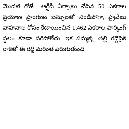
మొదటి రోజే ఆర్టీసీ ఏర్పాటు చేసిన 50 ఎకరాల
ప్రయాణ ప్రాంగణం బస్సులతో నిండిపోగా, ప్రైవేటు
వాహనాల కోసం కేటాయించిన 1,462 ఎకరాల పార్కింగ్
స్థలం కూడా సరిపోలేదు. ఇక సమ్మక్క తల్లి గద్దెపైకి
రాకతో ఈ రద్దీ మరింత పెరుగుతుంది