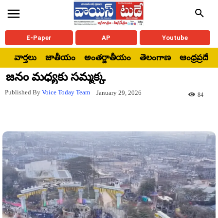
E-Paper
AP
Youtube
వార్తలు
జాతీయం
అంతర్జాతీయం
తెలంగాణ
ఆంధ్రప్రదేశ్
జనం మధ్యకు సమ్మక్క
Published By
Voice Today Team
January 29, 2026
84