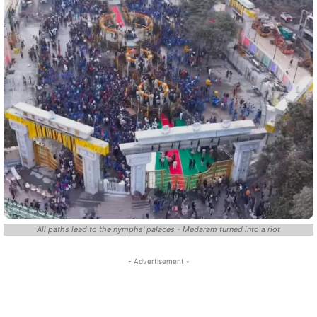
All paths lead to the nymphs' palaces - Medaram turned into a riot
- Advertisement -