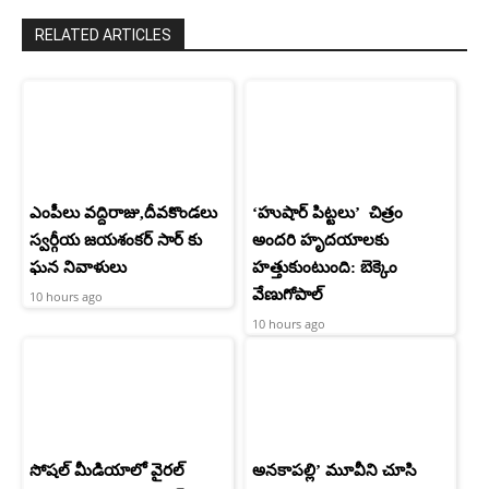
RELATED ARTICLES
ఎంపీలు వద్దిరాజు,దీవకొండలు
‘హుషార్‌ పిట్టలు’ చిత్రం
స్వర్గీయ జయశంకర్ సార్ కు
అందరి హృదయాలకు
ఘన నివాళులు
హత్తుకుంటుంది: బెక్కెం
వేణుగోపాల్‌
10 hours ago
10 hours ago
సోషల్ మీడియాలో వైరల్
అనకాపల్లి’ మూవీని చూసి