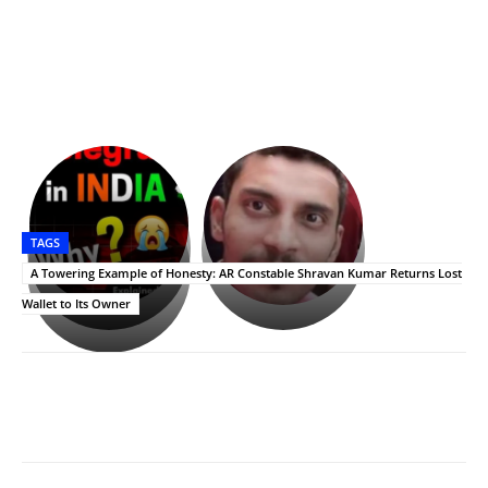
భగవంతుని
కేజీఎఫ్
ప్రసాదం
Upasana:
సినిమాతో
తీర్థం..తులసీదళం
భర్తపై
పాన్
TAGS
లేకుండా
రివెంజ్
ఇండియా
అసంపూర్ణం
తీర్చుకున్న
స్టార్
A Towering Example of Honesty: AR Constable Shravan Kumar Returns Lost
ఉపాసన..
హీరోయిన్‏గా
Wallet to Its Owner
పాపం
శ్రీనిధి
రామ్
శెట్టి.
చరణ్