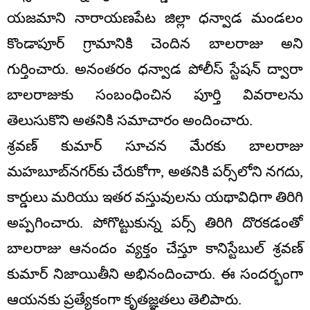
యజమాని నారాయణపేట జిల్లా ధన్వాడ మండలం
కొండాపూర్ గ్రామానికి చెందిన బాలరాజు అని
గుర్తించారు. అనంతరం ధన్వాడ పోలీస్ స్టేషన్ ద్వారా
బాలరాజుకు సంబంధించిన పూర్తి వివరాలను
తెలుసుకొని అతనికి సమాచారం అందించారు.
శ్రవణ్ కుమార్ సూచన మేరకు బాలరాజు
మహబూబ్‌నగర్‌కు చేరుకోగా, అతనికి పర్స్‌లోని నగదు,
కార్డులు మరియు ఇతర వస్తువులను యథావిధిగా తిరిగి
అప్పగించారు. పోగొట్టుకున్న పర్స్ తిరిగి దొరకడంతో
బాలరాజు ఆనందం వ్యక్తం చేస్తూ కానిస్టేబుల్ శ్రవణ్
కుమార్ నిజాయితీని అభినందించారు. ఈ సందర్భంగా
ఆయనకు ప్రత్యేకంగా కృతజ్ఞతలు తెలిపారు.