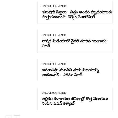
UNCATEGORIZED
‘హుషార్‌ పిట్టలు’ చిత్రం అందరి హృదయాలకు
హత్తుకుంటుంది: బెక్కెం వేణుగోపాల్‌
UNCATEGORIZED
సోషల్ మీడియాలో వైరల్ మారిన ‘బంగారం’
సాంగ్
UNCATEGORIZED
అనకాపల్లి’ మూవీని చూసి విజయాన్ని
అందించాలి – సోనూ సూద్
UNCATEGORIZED
అల్లికల కళాకారుల జీవితాల్లో కొత్త వెలుగులు
నింపిన పవన్ కళ్యాణ్