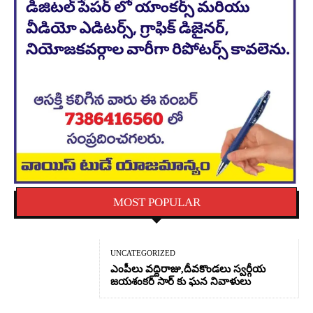
MOST POPULAR
UNCATEGORIZED
ఎంపీలు వద్దిరాజు,దీవకొండలు స్వర్గీయ
జయశంకర్ సార్ కు ఘన నివాళులు