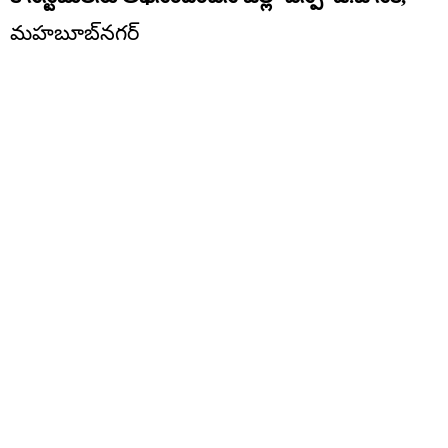
మహబూబ్‌నగర్‌