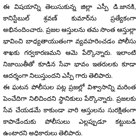
ఈ విషయాన్ని తెలుసుకున్న జిల్లా ఎస్పీ డి.జానకి,
కానిస్టేబుల్ శ్రవణ్ కుమార్‌ను ప్రత్యేకంగా
అభినందించారు. ప్రజల ఆస్తులను తమ సొంత ఆస్తుల్లా
భావించి బాధ్యతాయుతంగా వ్యవహరించడం పోలీసు
శాఖకు గర్వకారణమని ఆమె పేర్కొన్నారు. ఇలాంటి
నిజాయితీతో కూడిన సేవా భావం ఇతరులకు కూడా
ఆదర్శంగా నిలుస్తుందని ఎస్పీ గారు తెలిపారు.
ఈ ఘటన పోలీసుల పట్ల ప్రజల్లో విశ్వాసాన్ని మరింత
పెంచేదిగా నిలిచిందని స్థానికులు పేర్కొన్నారు. ప్రజలకు
సేవ చేయడమే కాకుండా వారి ఆస్తులను సురక్షితంగా
కాపాడేందుకు పోలీసులు ఎల్లప్పుడూ కట్టుబడి
ఉంటారని అధికారులు తెలిపారు.