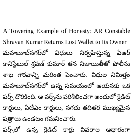
A Towering Example of Honesty: AR Constable
Shravan Kumar Returns Lost Wallet to Its Owner
మహబూబ్‌నగర్‌లో విధులు నిర్వహిస్తున్న ఏఆర్
కానిస్టేబుల్ శ్రవణ్ కుమార్ తన నిజాయితీతో పోలీసు
శాఖ గౌరవాన్ని మరింత పెంచారు. విధుల నిమిత్తం
మహబూబ్‌నగర్‌లో ఉన్న సమయంలో ఆయనకు ఒక
పర్స్ దొరికింది. ఆ పర్స్‌ను పరిశీలించగా అందులో క్రెడిట్
కార్డులు, ఏటీఎం కార్డులు, నగదు తదితర ముఖ్యమైన
పత్రాలు ఉండటం గమనించారు.
పర్స్‌లో ఉన్న క్రెడిట్ కార్డు వివరాల ఆధారంగా