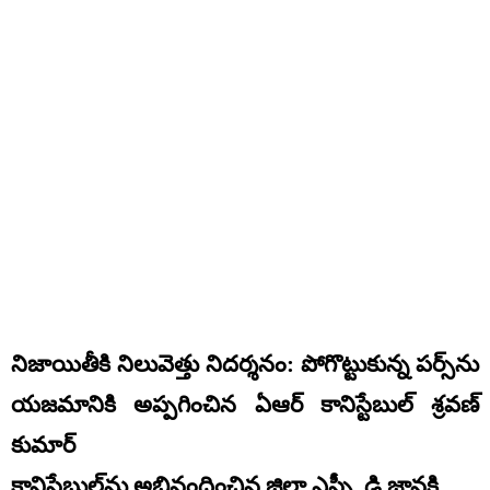
నిజాయితీకి నిలువెత్తు నిదర్శనం: పోగొట్టుకున్న పర్స్‌ను
యజమానికి అప్పగించిన ఏఆర్ కానిస్టేబుల్ శ్రవణ్
కుమార్
కానిస్టేబుల్‌ను అభినందించిన జిల్లా ఎస్పీ డి.జానకి,