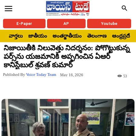
E-Paper
AP
Youtube
వార్తలు
జాతీయం
అంతర్జాతీయం
తెలంగాణ
ఆంధ్రప్రదేశ్
నిజాయితీకి నిలువెత్తు నిదర్శనం: పోగొట్టుకున్న
పర్స్‌ను యజమానికి అప్పగించిన ఏఆర్
కానిస్టేబుల్ శ్రవణ్ కుమార్
Published By
Voice Today Team
May 16, 2026
53