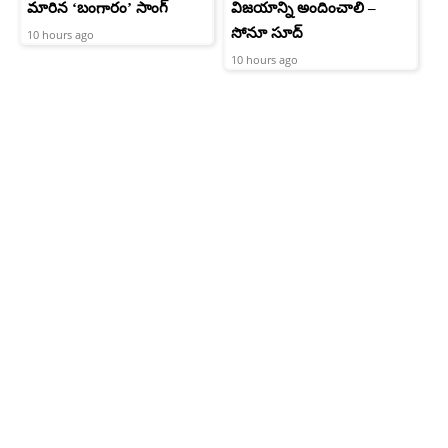
మారిన ‘బంగారం’ సాంగ్
విజయాన్ని అందించాలి –
సోనూ సూద్
10 hours ago
10 hours ago