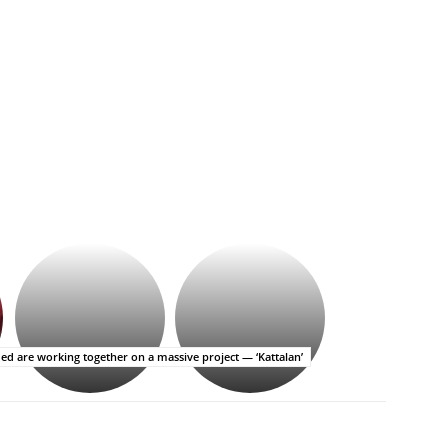
భగవంతుని
కేజీఎఫ్
ప్రసాదం
సినిమాతో
తీర్థం..తులసీదళం
పాన్
లేకుండా
ఇండియా
అసంపూర్ణం
స్టార్
 are working together on a massive project — ‘Kattalan’
హీరోయిన్‏గా
శ్రీనిధి
శెట్టి.