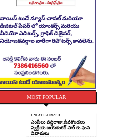
MOST POPULAR
UNCATEGORIZED
ఎంపీలు వద్దిరాజు,దీవకొండలు
స్వర్గీయ జయశంకర్ సార్ కు ఘన
నివాళులు