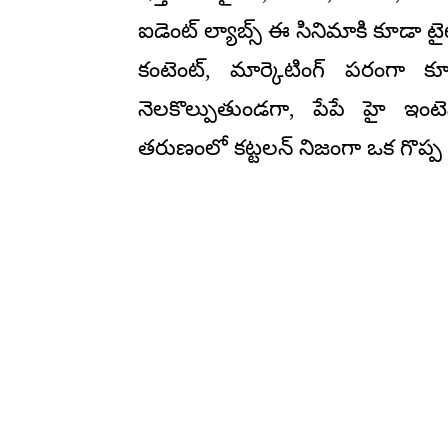
ఐడెంట్ ల్యాబ్స్ ఈ సినిమాకి కూడా టైట
కంటెంట్, మార్కెటింగ్ పరంగా క్యూ
నెలకొల్పుతుండగా, పేపే హై ఇంటెన్స
తరుణంలో కట్టలన్ నిజంగా ఒక గొప్