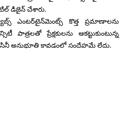
ిల్ డిజైన్ చేశారు.
బ్స్ ఎంటర్‌టైన్‌మెంట్స్ కొత్త ప్రమాణాలను
ిటీ పాత్రలతో ప్రేక్షకులను ఆకట్టుకుంటున్న
ప సినీ అనుభూతి కావడంలో సందేహమే లేదు.