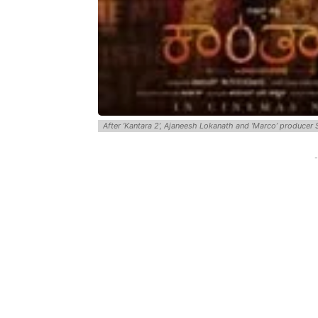
After ‘Kantara 2’, Ajaneesh Lokanath and ‘Marco’ produce
-