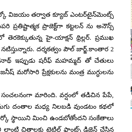
 మార్కో విజయం తర్వాత క్యూబ్ ఎంటర్‌టైన్‌మెంట్స్
రతిష్టాత్మక ప్రాజెక్ట్‌గా కట్టలన్ ను అనౌన్స్
తెరకెక్కుతున్న హై-యాక్షన్ థ్రిల్లర్. ప్రముఖ
నటిస్తున్నారు. దర్శకత్వం పౌల్ జార్జ్.కాంతార 2
కనాథ్ ఇప్పుడు షరీఫ్ మహమ్మద్ తో చేతులు
ీష్ మరోసారి ప్రేక్షకులను మంత్ర ముగ్ధులను
టర్ సంచలనంగా మారింది. వర్షంలో తడిచిన పేపే,
ఏనుగు దంతాల మధ్య నిలబడి వుండటం కథలో
ర్కో స్థాయిని మించి ఉండబోతోందని సంకేతాలు
 లాంటి చిత్రాలకు టైటిల్ ఫాంట్స్ డిజైన్ చేసిన