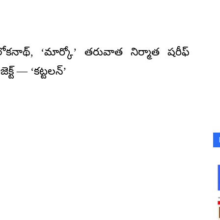
నాథ్, ‘మార్కో’ తరువాత నిర్మాత షరీఫ్
ెక్ట్ — ‘కట్టలన్’