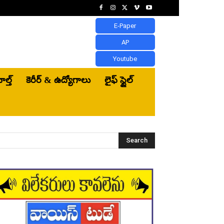
E-Paper
AP
Youtube
ెల్త్‌
కెరీర్ & ఉద్యోగాలు
లైఫ్ స్టైల్
Search