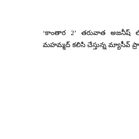
‘కాంతార 2’ తరువాత అజనీష్ లోక
మహమ్మద్ కలిసి చేస్తున్న మ్యాసీవ్ ప్రాజ