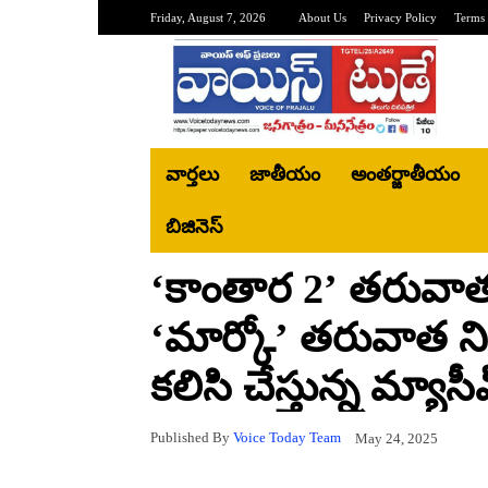
Friday, August 7, 2026
About Us
Privacy Policy
Terms 
వార్తలు
జాతీయం
అంతర్జాతీయం
బిజినెస్‌
‘కాంతార 2’ తరువాత
‘మార్కో’ తరువాత ని
కలిసి చేస్తున్న మ్యాసీవ
Published By
Voice Today Team
May 24, 2025