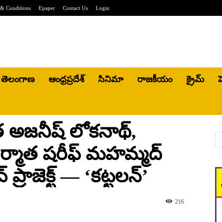
& Conditions
Epaper
Contact Us
Login
తెలంగాణ
ఆంధ్రప్రదేశ్
సినిమా
రాజకీయం
క్రైమ్
హ
 అజనీష్ లోకనాథ్,
ర్మాత షరీఫ్ మహమ్మద్
్ ప్రాజెక్ట్ — ‘కట్టలన్’
216