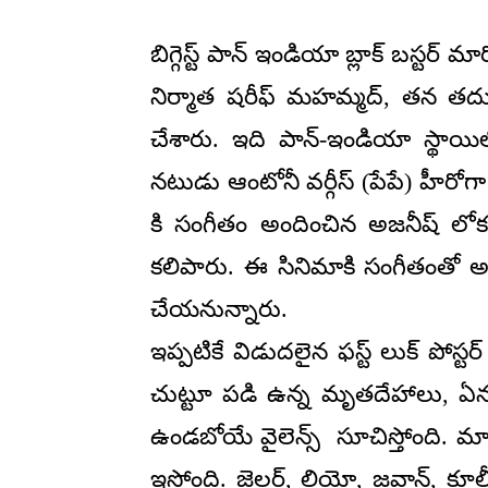
బిగ్గెస్ట్ పాన్ ఇండియా బ్లాక్ బస్టర్
నిర్మాత షరీఫ్ మహమ్మద్, తన తదుపరి ప్
చేశారు. ఇది పాన్-ఇండియా స్థాయిలో 
నటుడు ఆంటోనీ వర్గీస్ (పేపే) హీరోగా 
కి సంగీతం అందించిన అజనీష్ లో
కలిపారు. ఈ సినిమాకి సంగీతంతో అజన
చేయనున్నారు.
ఇప్పటికే విడుదలైన ఫస్ట్ లుక్ పోస్
చుట్టూ పడి ఉన్న మృతదేహాలు, 
ఉండబోయే వైలెన్స్ సూచిస్తోంది. మా
ఇస్తోంది. జైలర్, లియో, జవాన్, కూలీ