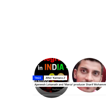
Upasana:
భర్తపై
రివెంజ్
TAGS
After ‘Kantara 2’
తీర్చుకున్న
Ajaneesh Lokanath and ‘Marco’ producer Sharif Mohammed
ఉపాసన..
పాపం
రామ్
చరణ్