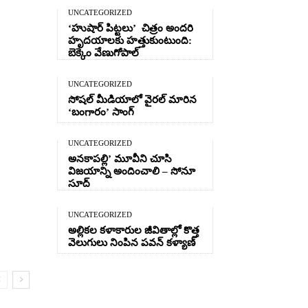
UNCATEGORIZED
‘హుషార్‌ పిట్టలు’ చిత్రం అందరి
హృదయాలకు హత్తుకుంటుంది:
బెక్కెం వేణుగోపాల్‌
UNCATEGORIZED
సోషల్ మీడియాలో వైరల్ మారిన
‘బంగారం’ సాంగ్
UNCATEGORIZED
అనకాపల్లి’ మూవీని చూసి
విజయాన్ని అందించాలి – సోనూ
సూద్
UNCATEGORIZED
అల్లికల కళాకారుల జీవితాల్లో కొత్త
వెలుగులు నింపిన పవన్ కళ్యాణ్