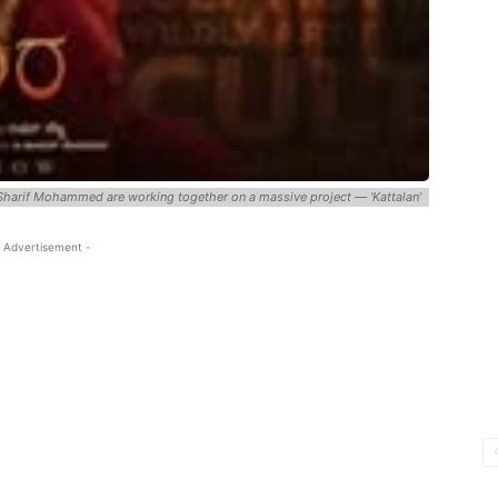
r Sharif Mohammed are working together on a massive project — ‘Kattalan’
 Advertisement -