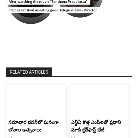
అసంపూర్ణం
తీర్చుకున్న
స్టార్
After watching the movie "Santhana Praptirastu"
ఉపాసన..
హీరోయిన్‏గా
I felt as satisfied as eating good Telugu meals - Director
పాపం
శ్రీనిధి
రామ్
శెట్టి.
చరణ్
RELATED ARTICLES
సమాచార భవన్‌లో ఘనంగా
ఎన్డీఏ కొత్త ఎంపీలతో ప్రధాని
బోనాల ఉత్సవాలు
మోదీ బ్రేక్‌ఫాస్ట్ భేటీ