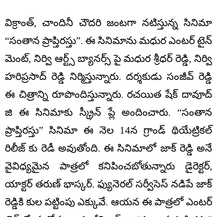
విక్రాంత్, చాందినీ చౌదరి జంటగా నటిస్తున్న సినిమా
“సంతాన ప్రాప్తిరస్తు”. ఈ సినిమాను మధుర ఎంటర్ టైన్
మెంట్, నిర్వి ఆర్ట్స్ బ్యానర్స్ పై మధుర శ్రీధర్ రెడ్డి, నిర్వి
హరిప్రసాద్ రెడ్డి నిర్మిస్తున్నారు. దర్శకుడు సంజీవ్ రెడ్డి
ఈ చిత్రాన్ని రూపొందిస్తున్నారు. రచయిత షేక్ దావూద్
జి ఈ సినిమాకు స్క్రీన్ ప్లే అందించారు. “సంతాన
ప్రాప్తిరస్తు” సినిమా ఈ నెల 14న గ్రాండ్ థియేట్రికల్
రిలీజ్ కు రెడీ అవుతోంది. ఈ సినిమాలో జాక్ రెడ్డి అనే
వైవిధ్యమైన పాత్రలో కనిపించబోతున్నారు డైరెక్టర్,
యాక్టర్ తరుణ్ భాస్కర్. ఫ్యునెరల్ సర్వీసెస్ నడిపే జాక్
రెడ్డికి కుల పట్టింపు ఎక్కువే. ఆయన ఈ పాత్రలో ఎంటర్