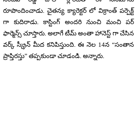
రూపొందించాడు. చైతన్య క్యారెక్టర్ లో విక్రాంత్ పర్పెక్ట్
గా కుదిరాడు. కాస్టింగ్ అందరి నుంచి మంచి పర్
ఫార్మెన్స్ చూస్తారు. అలాగే టీమ్ అంతా హానెస్ట్ గా చేసిన
వర్క్ స్క్రీన్ మీద కనిపిస్తుంది. ఈ నెల 14న “సంతాన
ప్రాప్తిరస్తు” తప్పకుండా చూడండి. అన్నారు.