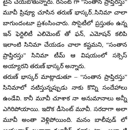
టైన్ చేయబోతున్నారు. రీసెంట్ గా “సంతాన ప్రాప్తిరస్తు”
మూవీ ప్రివ్యూ చూసిన తరుణ్ భాస్కర్..సినిమా చాలా
బాగుందంటూ ప్రశంసించారు. సొసైటీలో ప్రస్తుతం ఉన్న
ఇన్ ఫెర్టిలిటీ ఎలిమెంట్ తో ఫన్, ఎమోషన్ కలిపి
ఇలాంటి సినిమా చేయడం చాలా కష్టమని, “సంతాన
ప్రాప్తిరస్తు” సినిమా టీమ్ ఆ విషయంలో సక్సెస్
అయ్యారని తరుణ్ భాస్కర్ అన్నారు.
తరుణ్ భాస్కర్ మాట్లాడుతూ – “సంతాన ప్రాప్తిరస్తు”
సినిమాలో నటిస్తున్నప్పుడు నాకు కొన్ని సందేహాలు
ఉండేవి. కానీ మూవీ చూశాక నా అనుమానాలు అన్నీ
ఎగిరిపోయాయి. ఇదొక డీసెంట్ మూవీ. సరదాగా అలా
మూవీ అంతా వెళ్లిపోయింది. మనం బాలీవుడ్ లో