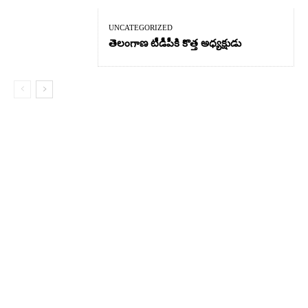
UNCATEGORIZED
తెలంగాణ టీడీపీకి కొత్త అధ్యక్షుడు