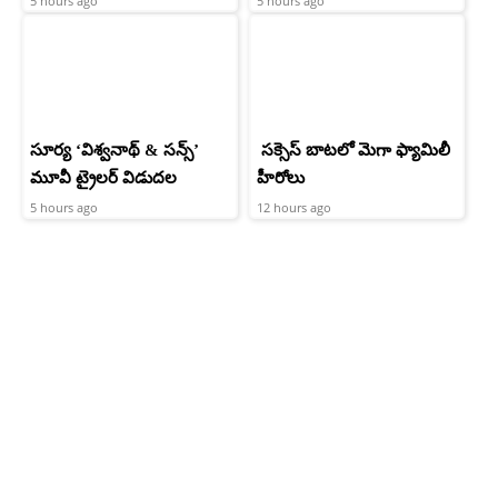
5 hours ago
5 hours ago
సూర్య ‘విశ్వనాథ్ & సన్స్’
సక్సెస్ బాటలో మెగా ఫ్యామిలీ
మూవీ ట్రైలర్ విడుదల
హీరోలు
5 hours ago
12 hours ago