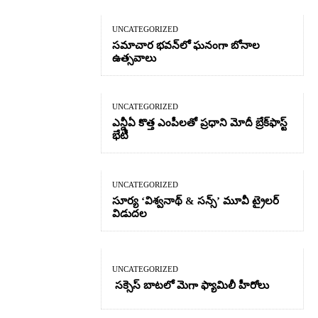
UNCATEGORIZED
సమాచార భవన్‌లో ఘనంగా బోనాల
ఉత్సవాలు
UNCATEGORIZED
ఎన్డీఏ కొత్త ఎంపీలతో ప్రధాని మోదీ బ్రేక్‌ఫాస్ట్
భేటీ
UNCATEGORIZED
సూర్య ‘విశ్వనాథ్ & సన్స్’ మూవీ ట్రైలర్
విడుదల
UNCATEGORIZED
సక్సెస్ బాటలో మెగా ఫ్యామిలీ హీరోలు