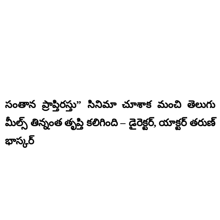
సంతాన ప్రాప్తిరస్తు” సినిమా చూశాక మంచి తెలుగు
మీల్స్ తిన్నంత తృప్తి కలిగింది – డైరెక్టర్, యాక్టర్ తరుణ్
భాస్కర్