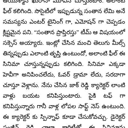
ఆయుశ్మాన్ ఖురానా మూవీస్ చూస్తుంటాం. అలాంటి
ఫీల్ కలిగింది. సొసైటీలో ఇప్పుడున్న సంతాన లేమి అనే
సమస్యను ఎంటర్ టైనింగ్ గా, ఎమోషన్ గా చెప్పడం
క్లిష్టమైన పని. “సంతాన ప్రాప్తిరస్తు” టీమ్ ఆ విషయంలో
సక్సెస్ అయ్యారు. ఇంట్లో చేసిన మంచి తెలుగు మీల్స్
తిన్నప్పుడు ఎలాంటి తృప్తి ఉంటుందో, అలాంటి ఫీల్ ఈ
సినిమా చూస్తున్నప్పుడు కలిగింది. సినిమా ఎక్కడా
హెవీగా అనిపించలేదు, ఓవర్ డ్రామా లేదు, సరదాగా
చూస్తూ వెళ్లాను. నేను చేసిన జాక్ రెడ్డి క్యారెక్టర్ లాంటి
వాళ్లు బయట కనిపిస్తుంటారు. పైకి టఫ్ గా
కనిపిస్తున్నారు గానీ వాళ్ల లోపల సాఫ్ట్ నెస్ ఉంటుంది.
ఈ క్యారెక్టర్ కు స్పిన్నాఫ్ కూడా చేసుకోవచ్చు. డైరెక్టర్
సంజీవ్ రెడ్డి చాలా క్లారిటీతో ఈ సినిమాను