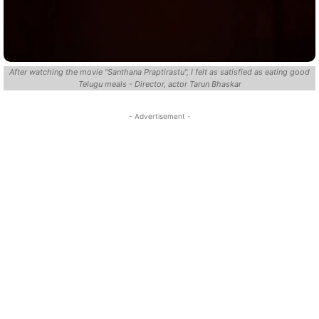
After watching the movie "Santhana Praptirastu", I felt as satisfied as eating good
Telugu meals - Director, actor Tarun Bhaskar
- Advertisement -