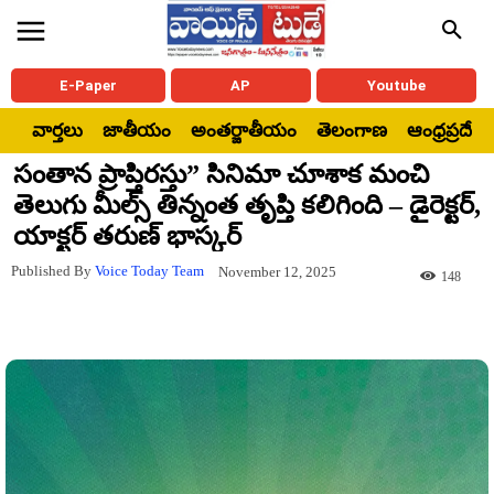
E-Paper
AP
Youtube
వార్తలు
జాతీయం
అంతర్జాతీయం
తెలంగాణ
ఆంధ్రప్రదేశ్
సంతాన ప్రాప్తిరస్తు” సినిమా చూశాక మంచి
తెలుగు మీల్స్ తిన్నంత తృప్తి కలిగింది – డైరెక్టర్,
యాక్టర్ తరుణ్ భాస్కర్
Published By
Voice Today Team
November 12, 2025
148