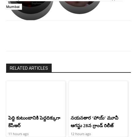
ఉపాసన..
హీరోయిన్‏గా
Mumbai
పాపం
శ్రీనిధి
రామ్
శెట్టి.
చరణ్
RELATED ARTICLES
పెద్ది కుటుంబానికి పెద్దదిక్కుగా
నయనతార ‘హాయ్’ మూవీ
కేసీఆర్
ఆగస్టు 28న గ్రాండ్ రిలీజ్
11 hours ago
12 hours ago