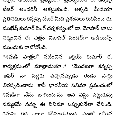
టీజర్ అందరినీ ఆకట్టుకుంది. అక్కడి మీడియా
ప్రతినిధులు కన్నప్ప టీజర్ మీద ప్రశంసలు కురిపించారు.
ముఖేష్ కుమార్ సింగ్ దర్శకత్వంలో డా. మోహన్ బాబు
నిర్మించిన ఈ చిత్రం విజువల్ వండర్‌గా ఆడియెన్స్
ముందుకు రాబోతోంది.
*శివుడి పాత్రలో నటించిన అక్షయ్ కుమార్ ఈ
కార్యక్రమంలో మాట్లాడుతూ..* ‘మొదటగా కన్నప్ప
ఆఫర్ నా వద్దకు వచ్చినప్పుడు రెండు సార్లు
తిరస్కరించాను. కానీ భారతీయ సినిమా ప్రపంచంలో
శివుడిగా నేను బాగుంటాను అని విష్ణు పెట్టుకున్న
నమ్మకమే నన్ను ఈ సినిమా ఒప్పుకునేలా చేసింది.
కన్నప్ప కథ చాలా శక్తివంతమైంది. ఎంతో లోతైన