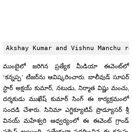
Akshay Kumar and Vishnu Manchu r
ముంబైలో జరిగిన ప్రత్యేక మీడియా ఈవెంట్‌లో
‘కన్నప్ప’ టీజర్‌ను ఆవిష్కరించారు. బాలీవుడ్ సూపర్
స్టార్ అక్షయ్ కుమార్, నటుడు, నిర్మాత విష్ణు మంచు,
దర్శకుడు ముఖేష్ కుమార్ సింగ్ ఈ కార్యక్రమంలో
సందడి చేశారు. సినిమా ఎగ్జిక్యూటివ్ ప్రొడ్యూసర్ శ్రీ
వినయ్ మహేశ్వరి ఆధ్వర్యంలో ఈ ఈవెంట్ గ్రాండ్
సక్సెస్ అయింది. ప్రత్యేకంగా ప్రదర్శించిన ఈ కన్నప్ప