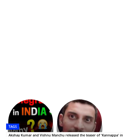
భగవంతుని
కేజీఎఫ్
ప్రసాదం
Upasana:
సినిమాతో
తీర్థం..తులసీదళం
భర్తపై
పాన్
TAGS
లేకుండా
రివెంజ్
ఇండియా
అసంపూర్ణం
తీర్చుకున్న
స్టార్
Akshay Kumar and Vishnu Manchu released the teaser of 'Kannappa' in