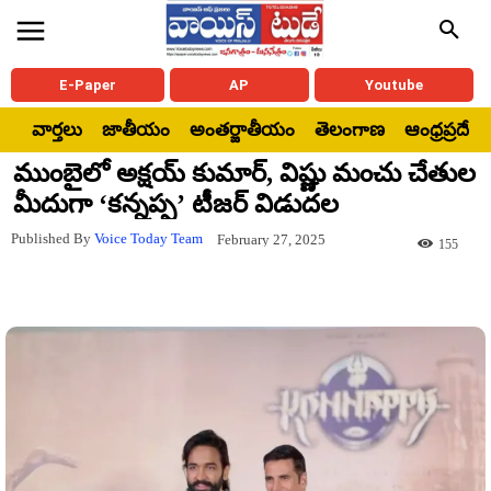
E-Paper
AP
Youtube
వార్తలు
జాతీయం
అంతర్జాతీయం
తెలంగాణ
ఆంధ్రప్రదేశ్
ముంబైలో అక్షయ్ కుమార్, విష్ణు మంచు చేతుల
మీదుగా ‘కన్నప్ప’ టీజర్ విడుదల
Published By
Voice Today Team
February 27, 2025
155