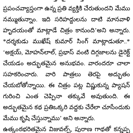
ప్రపంచవ్యాప్తంగా ఉన్న ప్రతి వ్యక్తికి చేరుతుందని మేము
నమ్ముతున్నాం. ఇది సరిహద్దులను దాటి మానవాళి
హృదయంతో మాట్లాడే చిత్రం కానుంది’అని అన్నారు.
*దర్శకుడు ముఖేష్ కుమార్ సింగ్ మాట్లాడుతూ..*
‘అక్షయ్, మోహన్‌లాల్, ప్రభాస్ వంటి దిగ్గజాలను డైరెక్ట్
చేయడం అద్భుతమైన అనుభవం. వారందరూ చాలా
సహకరించారు. వారి పాత్రలు తెరపై అద్భుతం
చేయబోతోన్నాయి. ఈ చిత్రం పట్ల విష్ణుకున్న ప్యాషన్
గురించి ఎంత చెప్పినా తక్కువే అవుతుంది. ఈ
అద్భుతమైన కథ ప్రతిఒక్కరి వద్దకు చేరేలా చూసేందుకు
మేము కృషి చేస్తున్నాము’ అని అన్నారు.
ఉత్కంఠభరితమైన విజువల్స్, పురాణ గాథతో కన్నప్ప