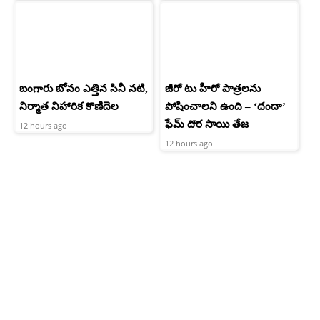
బంగారు బోనం ఎత్తిన సినీ నటి,
జీరో టు హీరో పాత్రలను
నిర్మాత నిహారిక కొణిదెల
పోషించాలని ఉంది – ‘దందా’
ఫేమ్ దొర సాయి తేజ
12 hours ago
12 hours ago