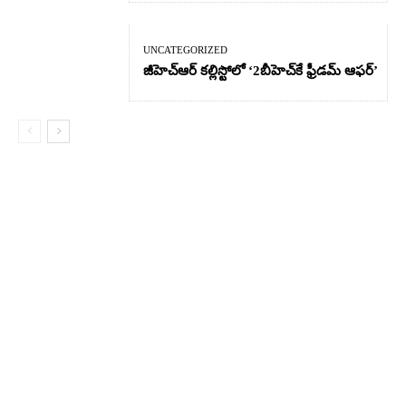
UNCATEGORIZED
జీహెచ్ఆర్‌ కల్లిస్టోలో ‘2బీహెచ్‌కే ఫ్రీడమ్ ఆఫర్’