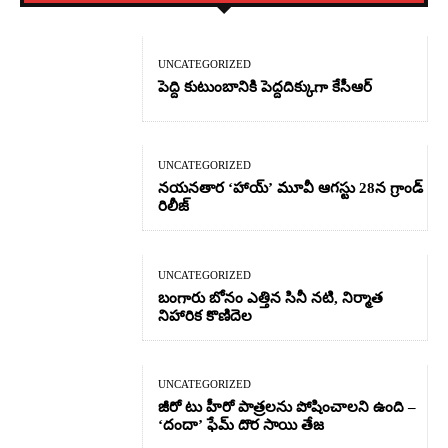
UNCATEGORIZED
పెద్ది కుటుంబానికి పెద్దదిక్కుగా కేసీఆర్
UNCATEGORIZED
నయనతార ‘హాయ్’ మూవీ ఆగస్టు 28న గ్రాండ్
రిలీజ్
UNCATEGORIZED
బంగారు బోనం ఎత్తిన సినీ నటి, నిర్మాత
నిహారిక కొణిదెల
UNCATEGORIZED
జీరో టు హీరో పాత్రలను పోషించాలని ఉంది –
‘దందా’ ఫేమ్ దొర సాయి తేజ