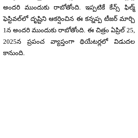
అందరి ముందుకు రాబోతోంది. ఇప్పటికే కేన్స్ ఫిల్మ్
ఫెస్టివల్‌లో దృష్టిని ఆకర్షించిన ఈ కన్నప్ప టీజర్ మార్చి
1న అందరి ముందుకు రాబోతోంది. ఈ చిత్రం ఏప్రిల్ 25,
2025న ప్రపంచ వ్యాప్తంగా థియేటర్లలో విడుదల
కానుంది.