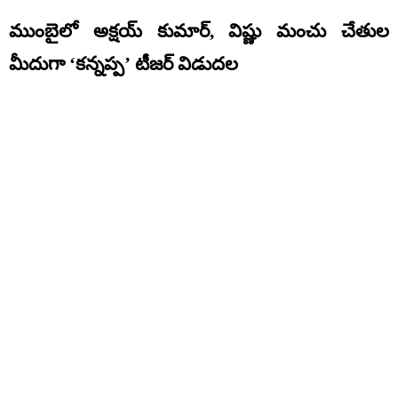
ముంబైలో అక్షయ్ కుమార్, విష్ణు మంచు చేతుల
మీదుగా ‘కన్నప్ప’ టీజర్ విడుదల