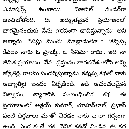
ఎమోషన్స్ ఉంటాయి. విజువల్ వండర్‌గా
ఉండబోతోంది. ఈ అద్భుతమైన ప్రయాణంలో
భాగమైనందుకు నేను గౌరవంగా భావిస్తున్నాను’ అని
అన్నారు. *విష్ణు మంచు మాట్లాడుతూ..* ‘కన్నప్ప
కేవలం నాకు ఓ ప్రాజెక్ట్.. ఓ సినిమా కాదు.. ఇది నా
జీవిత ప్రయాణం. నేను ప్రస్తుతం భారతదేశంలోని అన్ని
జ్యోతిర్లింగాలను సందర్శిస్తున్నాను. కన్నప్ప కథతో నాకు
ఆధ్యాత్మిక బంధం ఏర్పడింది. ఇది అచంచలమైన
విశ్వాసం, త్యాగానికి సంబంధించిన కథ. ఈ
ప్రయాణంలో అక్షయ్ కుమార్, మోహన్‌లాల్, ప్రభాస్
వంటి దిగ్గజాలు మాతో చేరడం నాకు చాలా గర్వంగా
ఉంది. ఎందుకంటే భక్తి, దైవిక శక్తితో నిండిన ఈ కథ