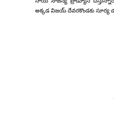
సాయి సౌజన్య ప్రొడ్యూస్ చేస్తున
అక్కడ విజయ్ దేవరకొండకు సూర్య డబ్
-