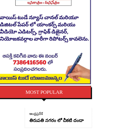
MOST POPULAR
ఆంధ్రప్రదేశ్
తిరుపతి నగరం లో చీకటి దందా