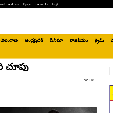
ms & Conditions
Epaper
Contact Us
Login
తెలంగాణ
ఆంధ్రప్రదేశ్
సినిమా
రాజకీయం
క్రైమ్
హ
రి చూపు
110