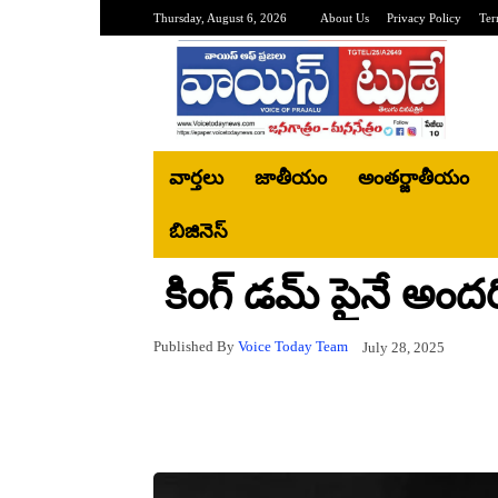
Thursday, August 6, 2026
About Us
Privacy Policy
Ter
వార్తలు
జాతీయం
అంతర్జాతీయం
బిజినెస్‌
కింగ్ డమ్ పైనే అంద
Published By
Voice Today Team
July 28, 2025