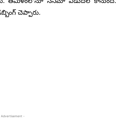
్నారు. తమిళంలోనూ సినిమా విడుదల కానుంది.
బింగ్ చెప్పారు.
 Advertisement -