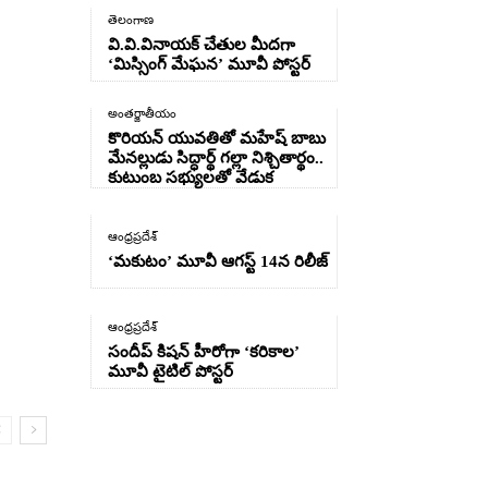
తెలంగాణ
వి.వి.వినాయక్ చేతుల మీదగా
‘మిస్సింగ్ మేఘన’ మూవీ పోస్టర్
అంతర్జాతీయం
కొరియన్ యువతితో మహేష్ బాబు
మేనల్లుడు సిద్ధార్థ్ గల్లా నిశ్చితార్థం..
కుటుంబ సభ్యులతో వేడుక
ఆంధ్రప్రదేశ్
‘మకుటం’ మూవీ ఆగస్ట్ 14న రిలీజ్
ఆంధ్రప్రదేశ్
సందీప్ కిషన్ హీరోగా ‘కరికాల’
మూవీ టైటిల్ పోస్టర్