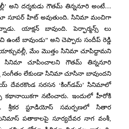
ల్లీ’ అని దర్శకుడు గౌతమ్ తిన్ననూరి అంటే…
నిమా సూపర్ హిట్ అవుతుంది. సినిమా మంచిగా
డు. యాక్షన్ బావుంది. పెర్ఫార్మన్స్ లు
ి ఉంటే బావుండు” అని చెప్పారు సందీప్ రెడ్డి
క్చువల్లీ, మేం మొత్తం సినిమా చూపిద్దామని
ో సినిమా చూపించాలని గౌతమ్ తిన్ననూరి
్య సంగీతం లేకుండా సినిమా చూసినా బావుందని
ిజయ్ దేవరకొండ సరసన ‘కింగ్‌డమ్’ సినిమాలో
ోర్సే కథానాయికగా నటించారు. ఇందులో హీరోకి
. శ్రీకర స్టూడియోస్ సమర్పణలో సితార
ర్ సినిమాస్ పతాకాలపై సూర్యదేవర నాగ వంశీ,