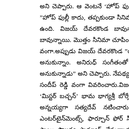
అని చెప్పారు. ఆ వెంటనే ‘హోప్ ఫు
”హోప్ ఫుల్లీ కాదు, తప్పకుండా సి
ఉంది. విజయ్ దేవరకొండ బావున్నా
బావున్నాయి. మొత్తం సినిమా చూపించ
వంగా.అప్పుడు విజయ్ దేవరకొండ ”యా
అనుకున్నాం. అనిరుధ్ సంగీతంత
అనుకున్నాడు” అని చెప్పారు. నేపథ
సందీప్ రెడ్డి వంగా వివరించారు.వ
‘మిస్టర్ బచ్చన్’ భామ భాగ్యశ్రీ బ
అన్నయ్యగా సత్యదేవ్ నటించారు
ఎంటర్‌టైన్‌మెంట్స్, ఫార్చూన్ ఫో