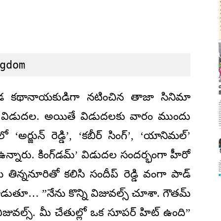
gdom
ండ కథానాయకుడిగా నటించిన తాజా సినిమా
లలో విడుదల. అయితే విడుదలకు వారం ముందు
‘అర్జున్ రెడ్డి’, ‘కబీర్ సింగ్’, ‘యానిమల్’
ా ఉన్నారు. కింగ్‌డమ్’ విడుదల సందర్భంగా హీరో
ిన్ననూరితో కలిసి సందీప్ రెడ్డి వంగా పాడ్
డుతూ… ”నేను కొన్ని విజువల్స్ చూశా. గౌతమ్
జువల్స్. మీ చేతుల్లో ఒక సూపర్ హిట్ ఉంది”