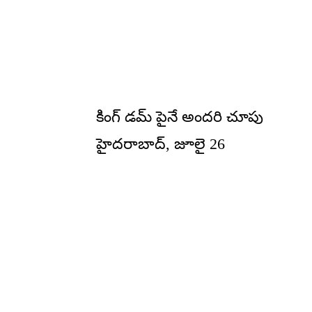
కింగ్ డమ్ పైనే అందరి చూపు
హైదరాబాద్, జూలై 26