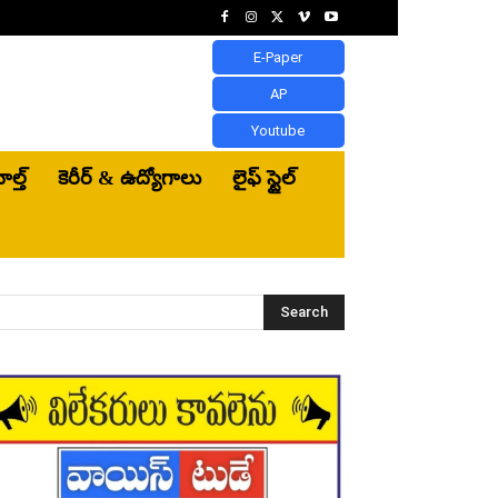
E-Paper
AP
Youtube
ెల్త్‌
కెరీర్ & ఉద్యోగాలు
లైఫ్ స్టైల్
Search