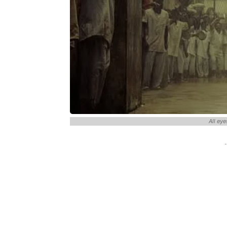
All ey
-