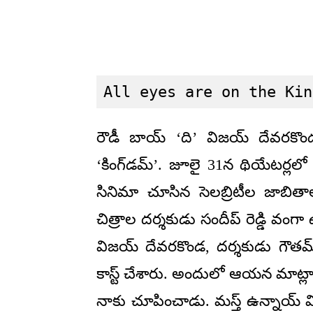
All eyes are on the Kin
రౌడీ బాయ్ ‘ది’ విజయ్ దేవరకొ
‘కింగ్‌డమ్’. జూలై 31న థియేటర్
సినిమా చూసిన సెలబ్రిటీల జాబితాలో 
చిత్రాల దర్శకుడు సందీప్ రెడ్డి వంగ
విజయ్ దేవరకొండ, దర్శకుడు గౌతమ్ త
కాస్ట్ చేశారు. అందులో ఆయన మాట్లా
నాకు చూపించాడు. మస్త్ ఉన్నాయ్ వి