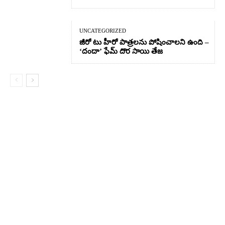
UNCATEGORIZED
జీరో టు హీరో పాత్రలను పోషించాలని ఉంది –
‘దందా’ ఫేమ్ దొర సాయి తేజ