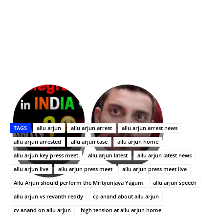
భగవంతుని
కేజీఎఫ్
ప్రసాదం
Upasana:
సినిమాతో
తీర్థం..తులసీదళం
భర్తపై
పాన్
TAGS
allu arjun
allu arjun arrest
allu arjun arrest news
లేకుండా
రివెంజ్
ఇండియా
అసంపూర్ణం
తీర్చుకున్న
స్టార్
allu arjun arrested
allu arjun case
allu arjun home
ఉపాసన..
హీరోయిన్‏గా
allu arjun key press meet
allu arjun latest
allu arjun latest news
పాపం
శ్రీనిధి
allu arjun live
allu arjun press meet
allu arjun press meet live
రామ్
శెట్టి.
చరణ్
Allu Arjun should perform the Mrityunjaya Yagum
allu arjun speech
allu arjun vs revanth reddy
cp anand about allu arjun
cv anand on allu arjun
high tension at allu arjun home