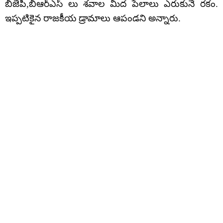
బీజేపీ,బీఆర్ఎస్ లు శవాల మీద పేలాలు ఎరుకునే రకం.
ఇప్పటికైన రాజకీయ డ్రామాలు ఆపండని అన్నారు.