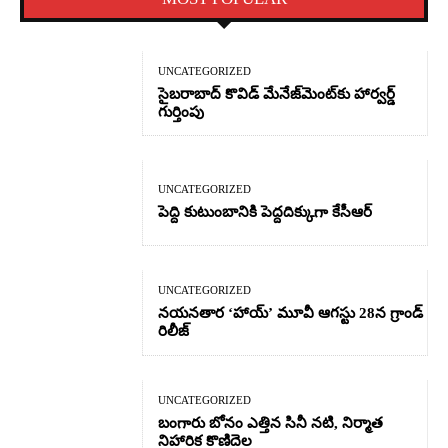
UNCATEGORIZED
సైబరాబాద్‌ కొవిడ్‌ మేనేజ్‌మెంట్‌కు హార్వర్డ్‌
గుర్తింపు
UNCATEGORIZED
పెద్ది కుటుంబానికి పెద్దదిక్కుగా కేసీఆర్
UNCATEGORIZED
నయనతార ‘హాయ్’ మూవీ ఆగస్టు 28న గ్రాండ్
రిలీజ్
UNCATEGORIZED
బంగారు బోనం ఎత్తిన సినీ నటి, నిర్మాత
నిహారిక కొణిదెల