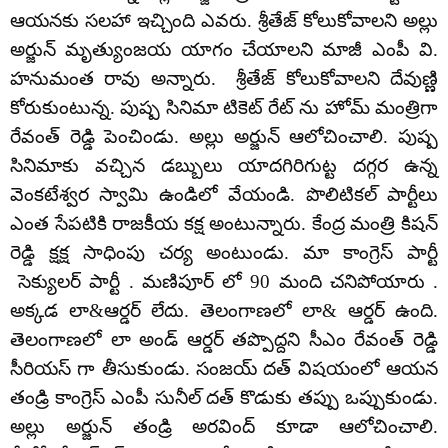
ఆయనకు సలహా ఇచ్చింది ఎవరు. శ్రీతేజ్ కోలుకోవాలని అల్లు
అర్జున్ మృత్యుంజయ యాగం చేయాలని మాజీ ఎంపీ వి.
హనుమంత రావు అన్నారు. శ్రీతేజ్ కోలుకోవాలని దేవుణ్ణి
కోరుకుంటున్న. పుష్ప సినిమా టికెట్ రేట్ ను హోమ్ మంత్రిగా
రేవంత్ రెడ్డి పెంచిండు. అల్లు అర్జున్ ఆలోచించాలి. పుష్ప
సినిమాకు వచ్చిన డబ్బులు యాదగిరిగుట్ట దగ్గర ఉన్న
వెంకటేశ్వర స్వామి ఉండిలో వేయండి. పొలిటికల్ పార్టీలు
ఎంత సేపటికి రాజకీయ కక్ష అంటున్నారు. కేంద్ర మంత్రి కిషన్
రెడ్డి క్షక్ష సాధింపు చర్య అంటుండు. మా కాంగ్రెస్ పార్టీ
సెక్యులర్ పార్టీ . మణిపూర్ లో 90 మంది చనిపోయారు .
అక్కడ లా&ఆర్డర్ లేదు. తెలంగాణలో లా& ఆర్డర్ ఉంది.
తెలంగాణలో లా అండ్ ఆర్డర్ తప్పొద్దని సీఎం రేవంత్ రెడ్డి
సీరియస్ గా తీసుకుండు. సంజయ్ దత్ విషయంలో ఆయన
తండ్రి కాంగ్రెస్ ఎంపీ సునీల్ దత్ కొడుకు తప్పు ఒప్పుకుండు.
అల్లు అర్జున్ తండ్రి అరవింద్ కూడా ఆలోచించాలి.