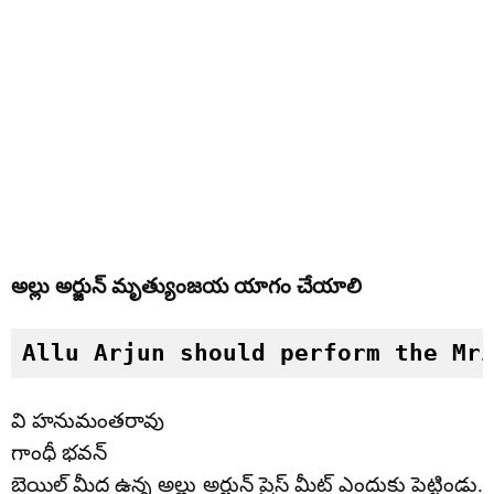
అల్లు అర్జున్ మృత్యుంజయ యాగం చేయాలి
Allu Arjun should perform the Mr
వి హనుమంతరావు
గాంధీ భవన్
బెయిల్ మీద ఉన్న అల్లు అర్జున్ ప్రెస్ మీట్ ఎందుకు పెట్టిండు.