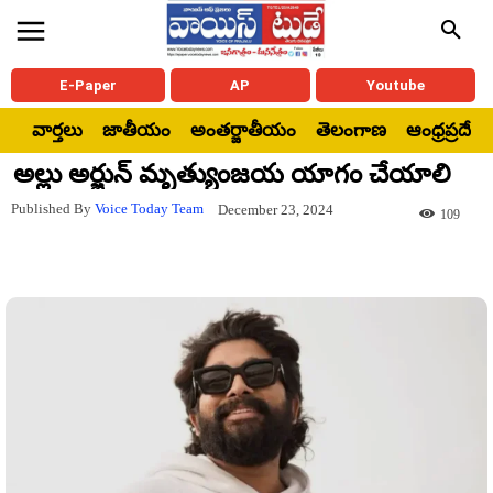
E-Paper
AP
Youtube
వార్తలు
జాతీయం
అంతర్జాతీయం
తెలంగాణ
ఆంధ్రప్రదేశ్
అల్లు అర్జున్ మృత్యుంజయ యాగం చేయాలి
Published By
Voice Today Team
December 23, 2024
109