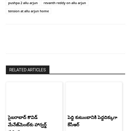
pushpa 2 allu arjun
revanth reddy on allu arjun
tension at allu arjun home
RELATED ARTICLES
సైబరాబాద్‌ కొవిడ్‌
పెద్ది కుటుంబానికి పెద్దదిక్కుగా
మేనేజ్‌మెంట్‌కు హార్వర్డ్‌
కేసీఆర్