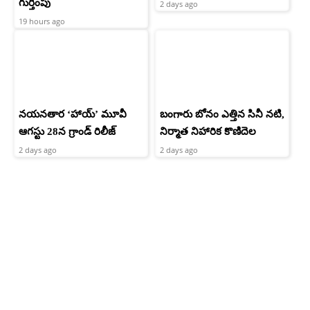
గుర్తింపు
2 days ago
19 hours ago
నయనతార ‘హాయ్’ మూవీ
బంగారు బోనం ఎత్తిన సినీ నటి,
ఆగస్టు 28న గ్రాండ్ రిలీజ్
నిర్మాత నిహారిక కొణిదెల
2 days ago
2 days ago