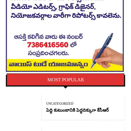
MOST POPULAR
UNCATEGORIZED
పెద్ది కుటుంబానికి పెద్దదిక్కుగా కేసీఆర్