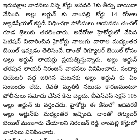
ఇరుపక్షాల వాదనలు విన్న కోర్టు జనవరి 3కు తీర్పు వాయిదా
వేసింది. అల్లు అర్జున్ కు నాంపల్లి కోర్టు 14 రోజుల
జ్యుడిషీయల్ కస్టడీ విధించగా పోలీసులు ఆయనను చంచల్
గూడ జైలుకు తరలించారు. అదేరోజు హైకోర్టులో వేసిన
పిటిషన్ విచారించిన హైకోర్టు నాలుగు వారాల మధ్యంతర
బెయిల్ ఇవ్వడం తెలిసిందే. దాంతో రెగ్యూలర్ బెయిల్ కోసం
అల్లు అర్జున్ లాయర్లు ప్రయత్నిస్తున్నారు. అల్లు అర్జున్
తరపున లాయర్ నిరంజన్ వాదనలు వినిపించారు. సంధ్యా
థియేటర్ వద్ద జరిగిన ఘటనకు అల్లు అర్జున్ కు ఏం
సంబంధం లేదు. రేవతి మృతికి నటుడు కారణమంటూ
పోలీసులు నమోదు చేసిన కేసు చెల్లదు. బీఎన్ఎస్ సెక్షన్ 105
అల్లు అర్జున్ కు వర్తించదు. హైకోర్టు ఈ కేసులో ఇదివరకే
అల్లు అర్జున్‌కు మధ్యంతర ఇచ్చింది. దాంతో రెగ్యులర్
బెయిల్ మంజూరు చేయాలని నిరంజన్ రెడ్డి నాంపల్లి కోర్టులో
వాదనలు వినిపించారు.