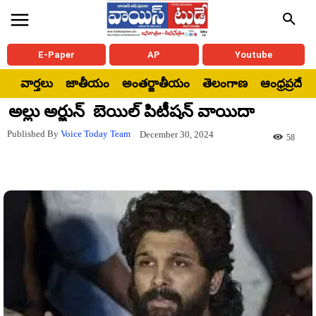
E-Paper
AP
Youtube
వార్తలు
జాతీయం
అంతర్జాతీయం
తెలంగాణ
ఆంధ్రప్రదేశ్
అల్లు అర్జున్ బెయిల్ పిటీషన్ వాయిదా
Published By
Voice Today Team
December 30, 2024
58