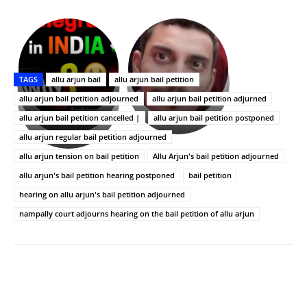
భగవంతుని
కేజీఎఫ్
ప్రసాదం
Upasana:
సినిమాతో
తీర్థం..తులసీదళం
భర్తపై
పాన్
TAGS
allu arjun bail
allu arjun bail petition
లేకుండా
రివెంజ్
ఇండియా
అసంపూర్ణం
తీర్చుకున్న
స్టార్
allu arjun bail petition adjourned
allu arjun bail petition adjurned
ఉపాసన..
హీరోయిన్‏గా
allu arjun bail petition cancelled |
allu arjun bail petition postponed
పాపం
శ్రీనిధి
allu arjun regular bail petition adjourned
రామ్
శెట్టి.
చరణ్
allu arjun tension on bail petition
Allu Arjun's bail petition adjourned
allu arjun's bail petition hearing postponed
bail petition
hearing on allu arjun's bail petition adjourned
nampally court adjourns hearing on the bail petition of allu arjun