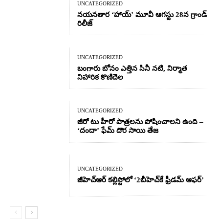
UNCATEGORIZED
నయనతార ‘హాయ్’ మూవీ ఆగస్టు 28న గ్రాండ్
రిలీజ్
UNCATEGORIZED
బంగారు బోనం ఎత్తిన సినీ నటి, నిర్మాత
నిహారిక కొణిదెల
UNCATEGORIZED
జీరో టు హీరో పాత్రలను పోషించాలని ఉంది –
‘దందా’ ఫేమ్ దొర సాయి తేజ
UNCATEGORIZED
జీహెచ్ఆర్‌ కల్లిస్టోలో ‘2బీహెచ్‌కే ఫ్రీడమ్ ఆఫర్’