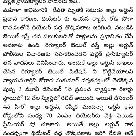
పబ్లిక్ ప్రాసుక్యూటర్ వాదనలు ఇవీ..
మహిళా అభిమానికి రేవతి మృతికి నటుడు అల్లు అర్జున్
ప్రధాన కారణం. థియేటర్ కు ఆయన ర్యాలీ, రోడ్ షోగా
రావడంతోనే థియేటర్ వద్ద తొక్కిసలాట జరిగింది. నటుడికి
బెయిల్ ఇస్తే తన పలుకుబడితో సాక్షులను ప్రభావితం చేసే
అవకాశం ఉంది. రెగ్యూలర్ బెయిల్ వస్తే అల్లు అర్జున్
పోలీసుల విచారణకు సహకరించడని పబ్లిక్ ప్రాసిక్యూటర్
తన వాదనలు వినిపించారు. అందుకే అల్లు అర్జున్ దాఖలు
చేసిన రెగ్యూలర్ బెయిల్ పిటిషన్ ని కొట్టివేయాలని
న్యాయమూర్తిని కోరారు.సుకుమార్ దర్శకత్వంలో తెరకెక్కిన
పుష్ప 2 మూవీ డిసెంబర్ 5న ప్రపంచ వ్యాప్తంగా రికార్డు
స్థాయిలో 12 వేల స్క్రీన్లలో రిలీజ్ అయింది. అయితే డిసెంబర్
4న హీరో అల్లు అర్జున్, రష్మిక మందన్నా ఆర్టీసీ క్రాస్
రోడ్డులోని సంధ్య 70 ఎంఎం థియేటర్‌కు వెళ్లి పెయిడ్
ప్రీమియర్ షో చూశారు. అయితే అల్లు అర్జున్ రాక
సందర్భంగా థియేటర్ వద్ద తొక్కిసలాట జరిగి రేవతి అనే