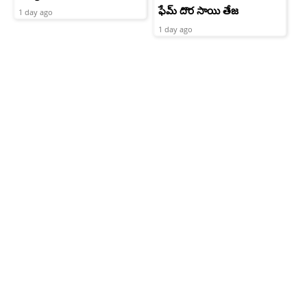
ఫేమ్ దొర సాయి తేజ
1 day ago
1 day ago