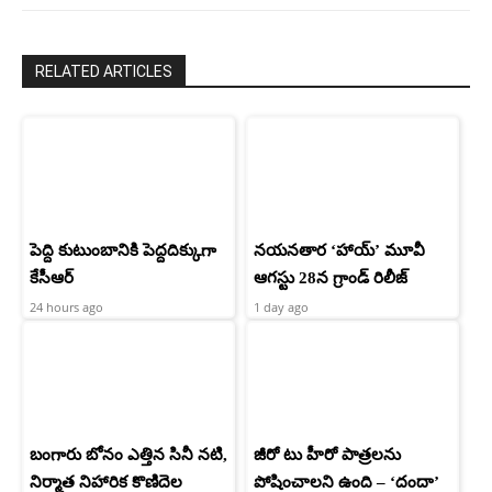
RELATED ARTICLES
పెద్ది కుటుంబానికి పెద్దదిక్కుగా
నయనతార ‘హాయ్’ మూవీ
కేసీఆర్
ఆగస్టు 28న గ్రాండ్ రిలీజ్
24 hours ago
1 day ago
బంగారు బోనం ఎత్తిన సినీ నటి,
జీరో టు హీరో పాత్రలను
నిర్మాత నిహారిక కొణిదెల
పోషించాలని ఉంది – ‘దందా’