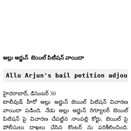
అల్లు అర్జున్ బెయిల్ పిటీషన్ వాయిదా
Allu Arjun's bail petition adjou
హైదరాబాద్, డిసెంబర్ 30
టాలీవుడ్ హీరో అల్లు అర్జున్ బెయిల్ పిటిషన్ విచారణ
వాయిదా పడింది. నేడు అల్లు అర్జున్ రెగ్యూలర్ బెయిల్
పిటిషన్ పై విచారణ చేపట్టిన నాంపల్లి కోర్టు, బెయిల్ పై
పోలీసులు దాఖలు చేసిన కౌంటర్ ను పరిశీలించింది.