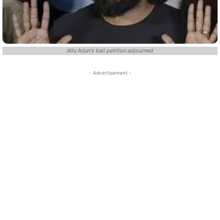
Allu Arjun's bail petition adjourned
- Advertisement -