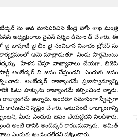
అంబేద్కర్ ను అవ మానపరిచిన కేంద్ర హోం శాఖ మంత్రి
ీసీ అధ్యక్షురాలు వైఎస్ షర్మిల డిమాం డ్ చేశారు. ఈ
 లో జై బాపూజీ జై భీం జై సంవిధాన నినాదం బ్రోచర్ ను
కార్యక్రమంలో ఆమె మాట్లాడుతూ నిండు పార్లమెంటు
ద్కర్ను హేళన చేస్తూ వాఖ్యానాలు చేయగా, బిజెపి
 పార్టీ అంబేద్కర్ ని జపం చేస్తుందని, ఎందుకు జపం
ంచారు. అంబేద్కర్ రాజ్యాంగమే ప్రజాస్వామ్యాన్ని
ారికి ఓటు హక్కును రాజ్యాంగమే కల్పించింద న్నారు.
ఆ రాజ్యాంగమే అన్నారు. అందరూ సమానంగా స్వేచ్ఛగా
మే కారణమని స్పష్టం చేశారు. అటువంటి రాజ్యాంగాన్ని
 తప్పేంటని, మీరు ఎందుకు జపం చేయట్లేదని నిలదీశారు.
్తుంది అంటే దానికి అంబేద్కర్ కారణమన్నారు. అమిత్
బాబు ఎందుకు ఖండించలేదని ప్రశ్నించారు.