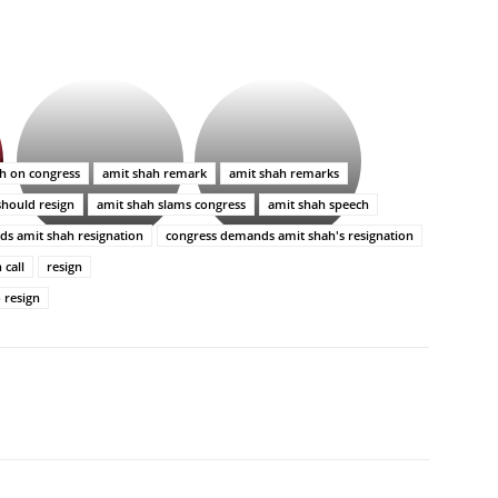
భగవంతుని
కేజీఎఫ్
ప్రసాదం
సినిమాతో
తీర్థం..తులసీదళం
పాన్
లేకుండా
ఇండియా
h on congress
amit shah remark
amit shah remarks
అసంపూర్ణం
స్టార్
should resign
amit shah slams congress
amit shah speech
హీరోయిన్‏గా
శ్రీనిధి
s amit shah resignation
congress demands amit shah's resignation
శెట్టి.
 call
resign
 resign