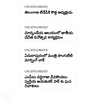
UNCATEGORIZED
తెలంగాణ టీడీపీకి కొత్త అధ్యక్షుడు
UNCATEGORIZED
మార్కండేయ ఆలయంలో జాతీయ
చేనేత దినోత్సవ కార్యక్రమం
UNCATEGORIZED
ఏదులాపురంలో మంత్రి పొంగులేటి
మార్నింగ్ వాక్
UNCATEGORIZED
ఎంపీలు వద్దిరాజు,దీవకొండలు
స్వర్గీయ జయశంకర్ సార్ కు ఘన
నివాళులు