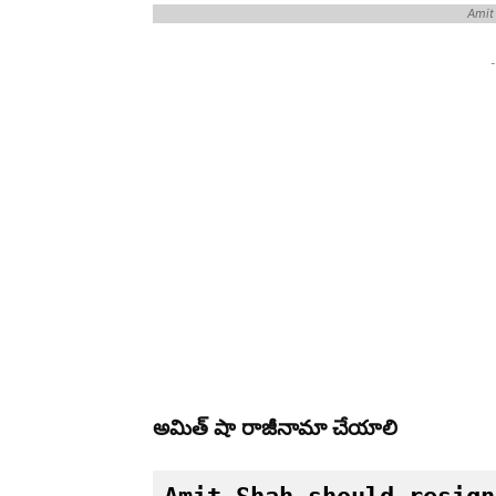
Amit
-
అమిత్ షా రాజీనామా చేయాలి