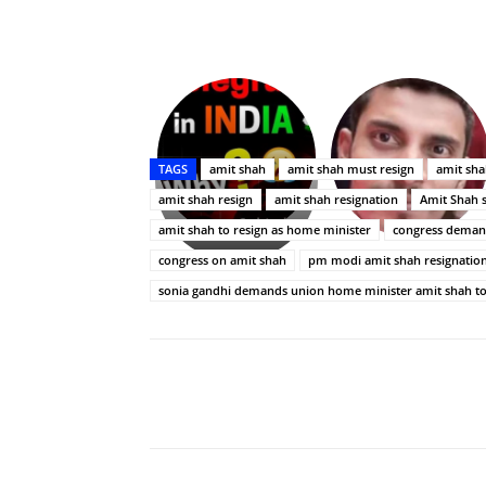
Upasana:
భర్తపై
రివెంజ్
TAGS
amit shah
amit shah must resign
amit sha
తీర్చుకున్న
amit shah resign
amit shah resignation
Amit Shah 
ఉపాసన..
పాపం
amit shah to resign as home minister
congress demand
రామ్
congress on amit shah
pm modi amit shah resignation
చరణ్
sonia gandhi demands union home minister amit shah to
Share