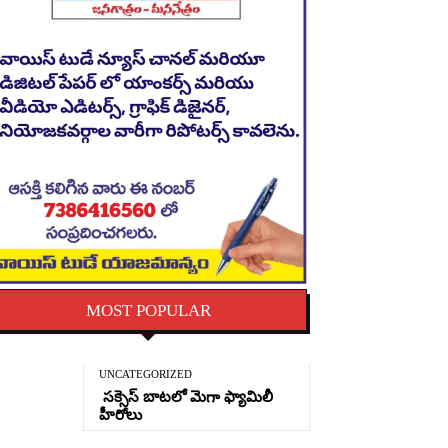
MOST POPULAR
UNCATEGORIZED
సక్సెస్ బాటలో మెగా ఫ్యామిలీ
హీరోలు