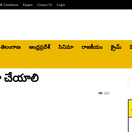
& Conditions
Epaper
Contact Us
Login
తెలంగాణ
ఆంధ్రప్రదేశ్
సినిమా
రాజకీయం
క్రైమ్
హ
ా చేయాలి
102