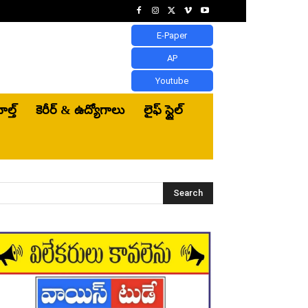
E-Paper
AP
Youtube
ెల్త్‌
కెరీర్ & ఉద్యోగాలు
లైఫ్ స్టైల్
Search