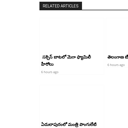
RELATED ARTICLES
సక్సెస్ బాటలో మెగా ఫ్యామిలీ
తెలంగాణ టీడీ
హీరోలు
6 hours ago
6 hours ago
ఏదులాపురంలో మంత్రి పొంగులేటి