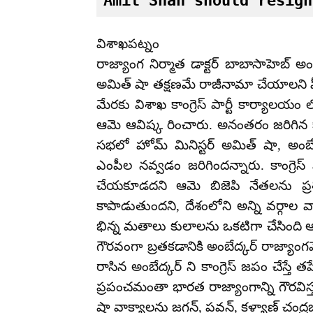
Amit Shah should resign
విశాఖపట్నం
రాజ్యాంగ నిర్మాత డాక్టర్ బాబాసాహెబ్ 
అమిత్ షా తక్షణమే రాజీనామా చేయాలని పీస
మేరకు విశాఖ కాంగ్రెస్ పార్టీ కార్యాలయం
ఆమె ఆవిష్క రించారు. అనంతరం జరిగిన 
సభలో హోమ్ మినిస్టర్ అమిత్ షా, అంబే
ఎంపీల నవ్వడం జరిగిందన్నారు. కాంగ్రెస్
చేయకూడదని ఆమె బిజెపి నేతలను ప్రశ్ని
కాపాడుతుందని, దేశంలోని అన్ని వర్గాల వ
భిన్న మతాలు కులాలను ఒకటిగా చేసింది 
గౌరవంగా బ్రతకడానికి అంబేద్కర్ రాజ్యాంగ
రాసిన అంబేద్కర్ ని కాంగ్రెస్ జపం చేస్తే
ప్రపంచమంతా భారత రాజ్యాంగాన్ని గౌరవిస
షా వాక్యాలను జగన్, పవన్, కళ్యాణ్ చంద్ర