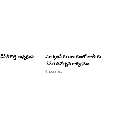
పీకి కొత్త అధ్యక్షుడు
మార్కండేయ ఆలయంలో జాతీయ
చేనేత దినోత్సవ కార్యక్రమం
6 hours ago