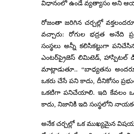
విధానంలో ఉండే వ్యత్యాసం అని ఆయ
రోజంతా జరిగిన చర్చల్లో వక్తలంద
వచ్చారు: రోగుల భద్రత అనేది ప
సంస్థలు అన్నీ కలిసికట్టుగా పనిచే
ఎంటర్‌ప్రైజెస్ లిమిటెడ్, హాస్పిటల్ 
మాట్లాడుతూ.. “బాధ్యతను అందరూ
ఒకరు చేసే పని కాదు, దీనికోసం ప్ర
ఒకటిగా పనిచేయాలి. ఇది కేవలం ఒ
కాదు, నిజానికి ఇది సంస్థలోని నాయకత
అనేక చర్చల్లో ఒక ముఖ్యమైన విషయం