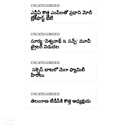
UNCATEGORIZED
ఎన్డీఏ కొత్త ఎంపీలతో ప్రధాని మోదీ
బ్రేక్‌ఫాస్ట్ భేటీ
UNCATEGORIZED
సూర్య ‘విశ్వనాథ్ & సన్స్’ మూవీ
ట్రైలర్ విడుదల
UNCATEGORIZED
సక్సెస్ బాటలో మెగా ఫ్యామిలీ
హీరోలు
UNCATEGORIZED
తెలంగాణ టీడీపీకి కొత్త అధ్యక్షుడు