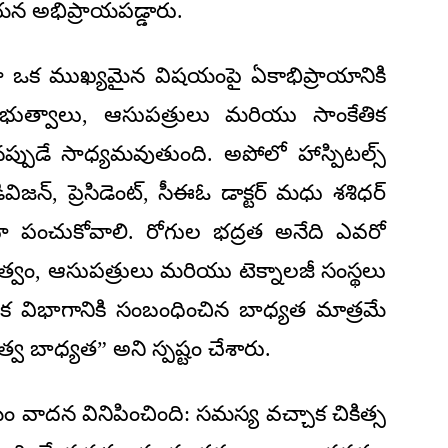
న అభిప్రాయపడ్డారు.
రూ ఒక ముఖ్యమైన విషయంపై ఏకాభిప్రాయానికి
్రభుత్వాలు, ఆసుపత్రులు మరియు సాంకేతిక
సినప్పుడే సాధ్యమవుతుంది. అపోలో హాస్పిటల్స్
డివిజన్, ప్రెసిడెంట్, సీఈఓ డాక్టర్ మధు శశిధర్
 పంచుకోవాలి. రోగుల భద్రత అనేది ఎవరో
భుత్వం, ఆసుపత్రులు మరియు టెక్నాలజీ సంస్థలు
క విభాగానికి సంబంధించిన బాధ్యత మాత్రమే
్వ బాధ్యత” అని స్పష్టం చేశారు.
 వాదన వినిపించింది: సమస్య వచ్చాక చికిత్స