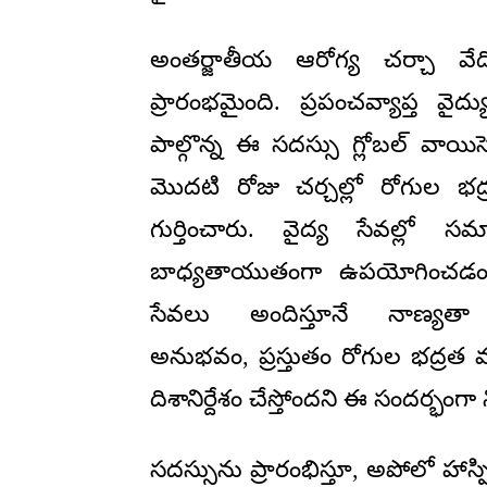
అంతర్జాతీయ ఆరోగ్య చర్చా వే
ప్రారంభమైంది. ప్రపంచవ్యాప్త వై
పాల్గొన్న ఈ సదస్సు గ్లోబల్ వాయిస
మొదటి రోజు చర్చల్లో రోగుల భద
గుర్తించారు. వైద్య సేవల్లో 
బాధ్యతాయుతంగా ఉపయోగించడంపై ద
సేవలు అందిస్తూనే నాణ్యతా
అనుభవం, ప్రస్తుతం రోగుల భద్ర
దిశానిర్దేశం చేస్తోందని ఈ సందర్భంగ
సదస్సును ప్రారంభిస్తూ, అపోలో హాస్పిటల