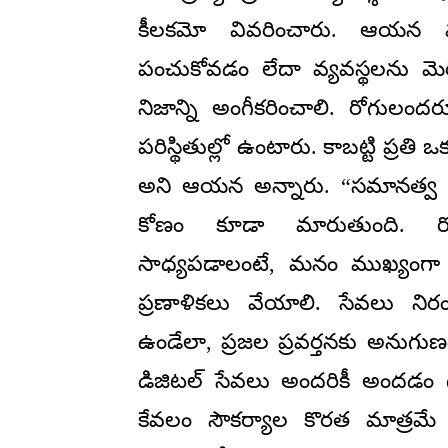
కీలకమో వివరించారు. ఆయన మ
పంచుకోవడం లేదా వ్యవస్థలను మె
నిజాన్ని అంగీకరించాలి. రోగులందర
పరిస్థితుల్లో ఉంటారు. కాబట్టి ప్రతి
అని ఆయన అన్నారు. “సమానత్వ కో
కోణం కూడా మారుతుంది. ర
సాధ్యపడాలంటే, మనం ముఖ్యంగా బ
ప్రణాళికలు వేయాలి. సేవలు ని
ఉండేలా, ప్రజల ప్రవర్తనకు అనుగుణం
డిజిటల్ సేవలు అందరికీ అందడం గ
కేవలం సౌకర్యాల కొరత మాత్ర