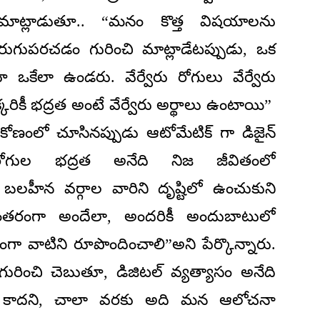
ాట్లాడుతూ.. “మనం కొత్త విషయాలను
రుగుపరచడం గురించి మాట్లాడేటప్పుడు, ఒక
ూ ఒకేలా ఉండరు. వేర్వేరు రోగులు వేర్వేరు
 ఒక్కరికీ భద్రత అంటే వేర్వేరు అర్థాలు ఉంటాయి”
ణంలో చూసినప్పుడు ఆటోమేటిక్ గా డిజైన్
ోగుల భద్రత అనేది నిజ జీవితంలో
లహీన వర్గాల వారిని దృష్టిలో ఉంచుకుని
రంతరంగా అందేలా, అందరికీ అందుబాటులో
గా వాటిని రూపొందించాలి”అని పేర్కొన్నారు.
ురించి చెబుతూ, డిజిటల్ వ్యత్యాసం అనేది
మే కాదని, చాలా వరకు అది మన ఆలోచనా