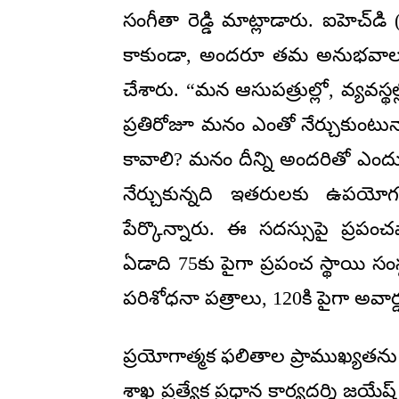
సంగీతా రెడ్డి మాట్లాడారు. ఐహెచ్‌డ
కాకుండా, అందరూ తమ అనుభవాలను 
చేశారు. “మన ఆసుపత్రుల్లో, వ్యవస్థ
ప్రతిరోజూ మనం ఎంతో నేర్చుకుంటున
కావాలి? మనం దీన్ని అందరితో ఎంద
నేర్చుకున్నది ఇతరులకు ఉపయ
పేర్కొన్నారు. ఈ సదస్సుపై ప్రపంచ
ఏడాది 75కు పైగా ప్రపంచ స్థాయి సంస్థ
పరిశోధనా పత్రాలు, 120కి పైగా అవార
ప్రయోగాత్మక ఫలితాల ప్రాముఖ్యతను 
శాఖ ప్రత్యేక ప్రధాన కార్యదర్శి జ