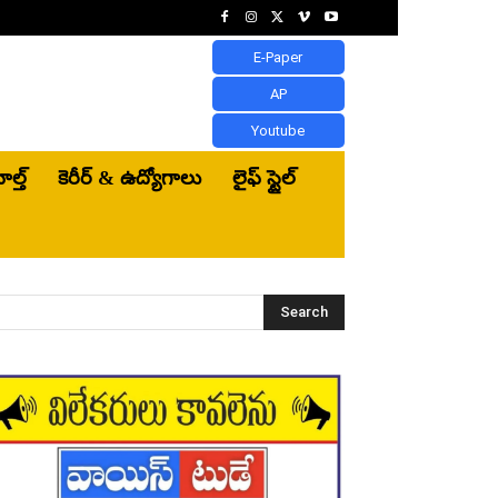
E-Paper
AP
Youtube
ెల్త్‌
కెరీర్ & ఉద్యోగాలు
లైఫ్ స్టైల్
Search