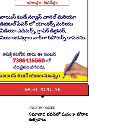
MOST POPULAR
UNCATEGORIZED
సమాచార భవన్‌లో ఘనంగా బోనాల
ఉత్సవాలు