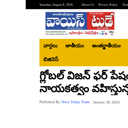
Saturday, August 8, 2026
About Us
Privacy Policy
Ter
వార్తలు
జాతీయం
అంతర్జాతీయం
బిజినెస్‌
గ్లోబల్ విజన్ ఫర్ పేష
నాయకత్వం వహిస్తున
Published By
Voice Today Team
January 30, 2026