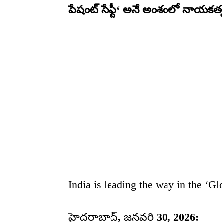
పేషంట్ సేఫ్టీ
‘
అనే అంశంలో నాయకత్వ
India is leading the way in the ‘G
హైదరాబాద్
,
జనవరి
30, 2026: