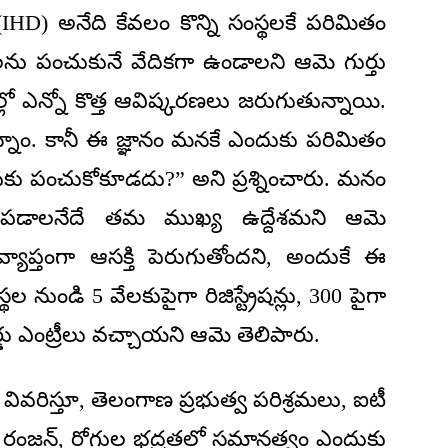
ి (IHD) అనేది కేవలం కొన్ని సంస్థలకే పరిమితం
పంచుకునే వేదికగా ఉండాలని ఆమె గుర్తు
ల్లో ఎన్నో కొత్త ఆవిష్కరణలు జరుగుతున్నాయి.
్నాం. కానీ ఈ జ్ఞానం మనకే ఎందుకు పరిమితం
ుకు పంచుకోకూడదు?” అని ప్రశ్నించారు. మనం
ోగపడాలనేదే తమ ముఖ్య ఉద్దేశమని ఆమె
వ్యాప్తంగా ఆసక్తి పెరుగుతోందని, అందుకే ఈ
ల నుండి 5 వేలకుపైగా రిజిస్ట్రేషన్లు, 300 పైగా
్డు ఎంట్రీలు వచ్చాయని ఆమె తెలిపారు.
వివరిస్తూ, తెలంగాణ ప్రభుత్వ పరిశ్రమలు, ఐటీ
యేష్ రంజన్, రోగుల భద్రతలో సమానత్వం ఎందుకు