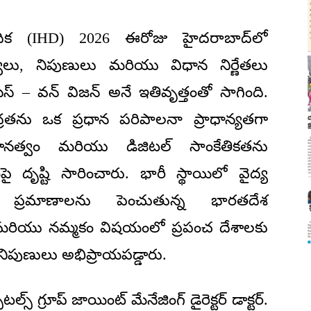
దిక (IHD) 2026 ఈరోజు హైదరాబాద్‌లో
ద్యులు, నిపుణులు మరియు విధాన నిర్ణేతలు
ెస్ – వన్ విజన్ అనే ఇతివృత్తంతో సాగింది.
్రతను ఒక ప్రధాన పరిపాలనా ప్రాధాన్యతగా
సమానత్వం మరియు డిజిటల్ సాంకేతికతను
ృష్టి సారించారు. భారీ స్థాయిలో వైద్య
 ప్రమాణాలను పెంచుతున్న భారతదేశ
త మరియు నమ్మకం విషయంలో ప్రపంచ దేశాలకు
ా నిపుణులు అభిప్రాయపడ్డారు.
్స్ గ్రూప్ జాయింట్ మేనేజింగ్ డైరెక్టర్ డాక్టర్.