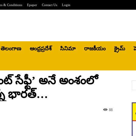
ms & Conditions
Epaper
Contact Us
Login
తెలంగాణ
ఆంధ్రప్రదేశ్
సినిమా
రాజకీయం
క్రైమ్
హ
ంట్ సేఫ్టీ’ అనే అంశంలో
్న భారత్…
88