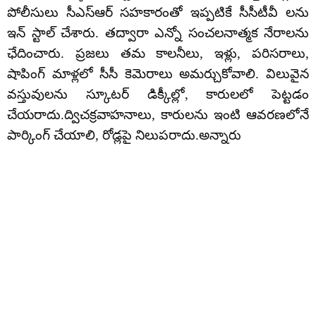
పోలీసులు సీఎస్ఆర్ సహకారంతో ఇప్పటికే సీసీటీవీ లను
ఇన్ స్టాల్ చేశారు. తద్వారా ఎన్నో సంచలనాత్మక నేరాలను
ఛేదించారు. ప్రజలు తమ కాలనీలు, ఇళ్లు, పరిసరాలు,
షాపింగ్‌ మాళ్లలో సీసీ కెమెరాలు అమర్చుకోవాలి. విలువైన
వస్తువులను స్కూటర్ డిక్కీల్లో, కారులలో పెట్టడం
చేయరాదు.ద్విచక్రవాహనాలు, కారులను ఇంటి ఆవరణలోనే
పార్కింగ్ చేయాలి, రోడ్లపై నిలుపరాదు.అన్నారు