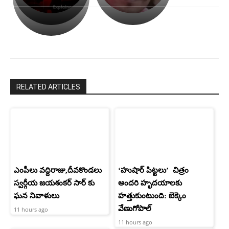
ఉపాసన..
హీరోయిన్‏గా
పాపం
శ్రీనిధి
రామ్
శెట్టి.
చరణ్
RELATED ARTICLES
ఎంపీలు వద్దిరాజు,దీవకొండలు
‘హుషార్‌ పిట్టలు’ చిత్రం
స్వర్గీయ జయశంకర్ సార్ కు
అందరి హృదయాలకు
ఘన నివాళులు
హత్తుకుంటుంది: బెక్కెం
వేణుగోపాల్‌
11 hours ago
11 hours ago