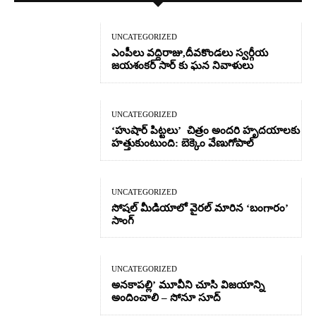
UNCATEGORIZED
ఎంపీలు వద్దిరాజు,దీవకొండలు స్వర్గీయ
జయశంకర్ సార్ కు ఘన నివాళులు
UNCATEGORIZED
‘హుషార్‌ పిట్టలు’ చిత్రం అందరి హృదయాలకు
హత్తుకుంటుంది: బెక్కెం వేణుగోపాల్‌
UNCATEGORIZED
సోషల్ మీడియాలో వైరల్ మారిన ‘బంగారం’
సాంగ్
UNCATEGORIZED
అనకాపల్లి’ మూవీని చూసి విజయాన్ని
అందించాలి – సోనూ సూద్