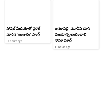
సోషల్ మీడియాలో వైరల్
అనకాపల్లి’ మూవీని చూసి
మారిన ‘బంగారం’ సాంగ్
విజయాన్ని అందించాలి –
సోనూ సూద్
11 hours ago
11 hours ago