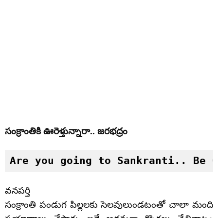
సంక్రాంతికి ఊరెళ్తున్నారా.. జరభద్రం
Are you going to Sankranti.. Be 
వనపర్తి
సంక్రాంతి పండుగ పిల్లలకు సెలవులుండటంతో చాలా మంది