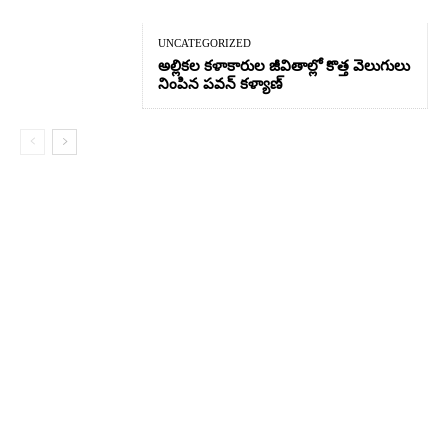
UNCATEGORIZED
అల్లికల కళాకారుల జీవితాల్లో కొత్త వెలుగులు
నింపిన పవన్ కళ్యాణ్