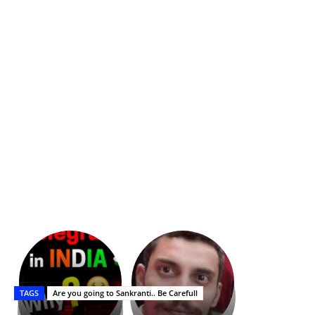
భగవంతుని
కేజీఎఫ్
ప్రసాదం
Upasana:
సినిమాతో
తీర్థం..తులసీదళం
భర్తపై
పాన్
TAGS
Are you going to Sankranti.. Be Carefull
లేకుండా
రివెంజ్
ఇండియా
అసంపూర్ణం
తీర్చుకున్న
స్టార్