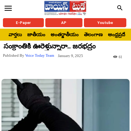
E-Paper
AP
Youtube
వార్తలు
జాతీయం
అంతర్జాతీయం
తెలంగాణ
ఆంధ్రప్రదేశ్
సంక్రాంతికి ఊరెళ్తున్నారా.. జరభద్రం
Published By
Voice Today Team
January 9, 2025
61