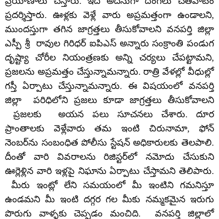
ప్రయాణాలు చేస్తారు. ఇదే అదనుగా దొంగలు చేతివాటం
ప్రదర్శిస్తారు. ఊళ్లకు వెళ్లే వారు అప్రమత్తంగా ఉండాలని,
ముందస్తుగా తగిన జాగ్రత్తలు తీసుకోవాలని వనపర్తి జిల్లా
ఎస్పీ శ్రీ రావుల గిరిధర్ ఐపిఎస్ అన్నారు సంక్రాంతి పండుగ
దృష్ట్యా చోరీల నియంత్రణకు అన్ని చర్యలు చేపట్టామని,
ప్రజలను అప్రమత్తం చేస్తున్నామన్నారు. రాత్రి వేళల్లో వీధుల్లో
గస్తీ ఏర్పాటు చేస్తున్నామన్నారు. ఈ విషయంలో వనపర్తి
జిల్లా పరిధిలోని ప్రజలు కూడా జాగ్రత్తలు తీసుకోవాలని
ప్రజలకు అయన పలు సూచనలు చేశారు. దూర
ప్రాంతాలకు వెళ్లేవారు తమ ఇంటి చిరునామా, ఫోన్‌
నెంబర్‌ను సంబంధిత పోలీసు స్టేషన్‌ అధికారులకు తెలపాలి.
దీంతో వారి వివరాలను రిజిస్టర్‌లో నమోదు చేసుకుని
ఊర్లెళ్లిన వారి ఇళ్లపై నిఘాను ఏర్పాటు చేస్తామని తెలిపారు.
మీరు ఇంట్లో లేని సమయంలో మీ ఇంటిని గమనిస్తూ
ఉండమని మీ ఇంటి దగ్గర గల మీకు నమ్మకమైన ఇరుగు
పొరుగు వాళ్ళకు చెప్పడం మంచిది. వనపర్తి జిల్లాలో