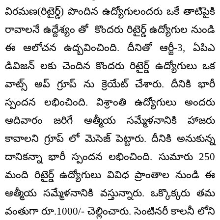
విరమణ(రిటైర్డ్) పొందిన ఉద్యోగులందరు ఒకే తాటిపైకి
రావాలనే ఉద్దేశ్యం తో కొందరు రిటైర్డ్ ఉద్యోగుల నుండి
ఈ ఆలోచన ఉద్బవించింది. దీనితో ఆర్జీ-3, ఏపిఎ
డివిజన్ లకు చెందిన కొందరు రిటైర్డ్ ఉద్యోగులు ఒక
వాట్స్ అప్ గ్రూప్ ను క్రెయేట్ చేశారు. దీనికి భారీ
స్పందన లభించింది. విశ్రాంతి ఉద్యోగులు అందరు
ఆదివారం జరిగే ఆత్మీయ సమ్మేళనానికి హాజరు
కావాలని గ్రూప్ లో మెసెజ్ పెట్టారు. దీనికి అనుకున్న
దానికన్నా భారీ స్పందన లభించింది. సుమారు 250
మంది రిటైర్డ్ ఉద్యోగులు వివిధ ప్రాంతాల నుండి ఈ
ఆత్మీయ సమ్మేళనానికి వస్తున్నారు. ఒక్కొక్కరు తమ
వంతుగా రూ.1000/- చెల్లించారు. సెంటినరీ కాలనీ లోని