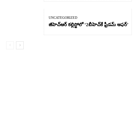
UNCATEGORIZED
జీహెచ్ఆర్‌ కల్లిస్టోలో ‘2బీహెచ్‌కే ఫ్రీడమ్ ఆఫర్’