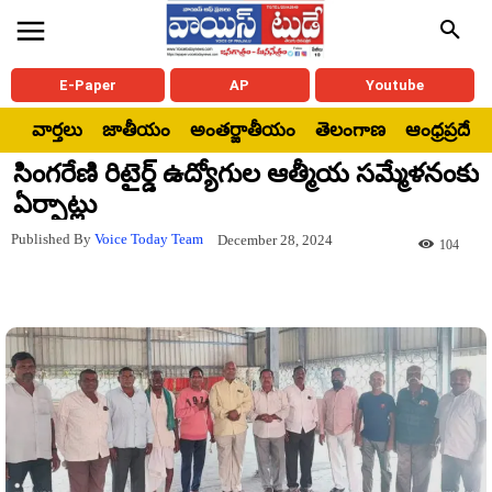
E-Paper
AP
Youtube
వార్తలు
జాతీయం
అంతర్జాతీయం
తెలంగాణ
ఆంధ్రప్రదేశ్
సింగరేణి రిటైర్డ్ ఉద్యోగుల ఆత్మీయ సమ్మేళనంకు
ఏర్పాట్లు
Published By
Voice Today Team
December 28, 2024
104