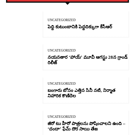
UNCATEGORIZED
పెద్ది కుటుంబానికి పెద్దదిక్కుగా కేసీఆర్
UNCATEGORIZED
నయనతార ‘హాయ్’ మూవీ ఆగస్టు 28న గ్రాండ్
రిలీజ్
UNCATEGORIZED
బంగారు బోనం ఎత్తిన సినీ నటి, నిర్మాత
నిహారిక కొణిదెల
UNCATEGORIZED
జీరో టు హీరో పాత్రలను పోషించాలని ఉంది –
‘దందా’ ఫేమ్ దొర సాయి తేజ