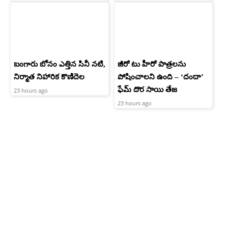
బంగారు బోనం ఎత్తిన సినీ నటి,
జీరో టు హీరో పాత్రలను
నిర్మాత నిహారిక కొణిదెల
పోషించాలని ఉంది – ‘దందా’
ఫేమ్ దొర సాయి తేజ
23 hours ago
23 hours ago