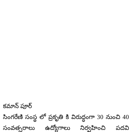
కమాన్ పూర్
సింగరేణి సంస్థ లో ప్రకృతి కి విరుద్ధంగా 30 నుంచి 40
సంవత్సరాలు ఉద్యోగాలు నిర్వహించి పదవి