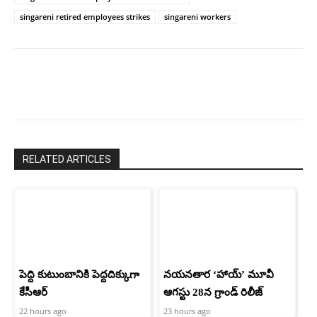
singareni retired employees strikes
singareni workers
RELATED ARTICLES
పెద్ది కుటుంబానికి పెద్దదిక్కుగా
నయనతార ‘హాయ్’ మూవీ
కేసీఆర్
ఆగస్టు 28న గ్రాండ్ రిలీజ్
22 hours ago
23 hours ago