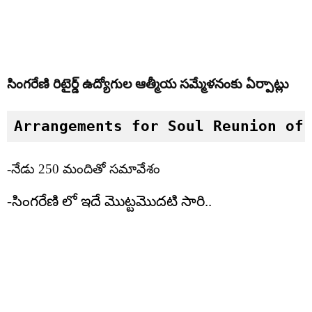
సింగరేణి రిటైర్డ్ ఉద్యోగుల ఆత్మీయ సమ్మేళనంకు ఏర్పాట్లు
Arrangements for Soul Reunion of
-నేడు 250 మందితో సమావేశం
-సింగరేణి లో ఇదే మొట్టమొదటి సారి..