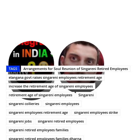
భగవంతుని
కేజీఎఫ్
ప్రసాదం
Upasana:
సినిమాతో
తీర్థం..తులసీదళం
భర్తపై
పాన్
TAGS
Arrangements for Soul Reunion of Singareni Retired Employees
లేకుండా
రివెంజ్
ఇండియా
అసంపూర్ణం
తీర్చుకున్న
స్టార్
elangana govt raises singareni employees retirement age
ఉపాసన..
హీరోయిన్‏గా
increase the retirement age of singareni employees
పాపం
శ్రీనిధి
retirement age of singareni employees
Singareni
రామ్
శెట్టి.
చరణ్
singareni collieries
singareni employees
singareni employees retirement age
singareni employees strike
singareni jobs
singareni retired employees
singareni retired employees families
singareni retired employees families dharna