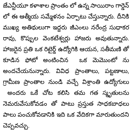
జేఎన్టీయూ కళాశాల ప్రాంతం లో ఉన్న సాయిరాం గార్డెన్
లో ఈ ఆత్మీయ సమ్మేళనం ఏర్పాటు చేస్తున్నారు. దీనికి
ముఖ్య అతిథులుగా ఇద్దరు జీఎంలు నరేంద్ర సుధాకర
రావు, కొప్పుల వెంకటేశ్వర్లు హాజరు అవుతున్నారు.
హాజరైన ప్రతి ఒక రిటైర్డ్ ఉద్యోగికి ఆయన, సతీమణి తో
కూడిన ఫోటో అంటించిన ఒక మెమొంటో ను
అందచేయనున్నారు. వివిధ ప్రాంతాలు, పట్టణాలు,
గ్రామీణ ప్రాంతాల నుండి వచ్చే విశ్రాంతి ఉద్యోగులు
అందరు ఒకే చోట కలిసి తమ గత స్మృతులను
నెమరువేసుకోవడం తో పాటు ప్రస్తుత సాధకబాధలు
పాలు పంచుకోవడానికి ఇది ఒక వేదికగా మారుతుందని
చెప్పవచ్చు.