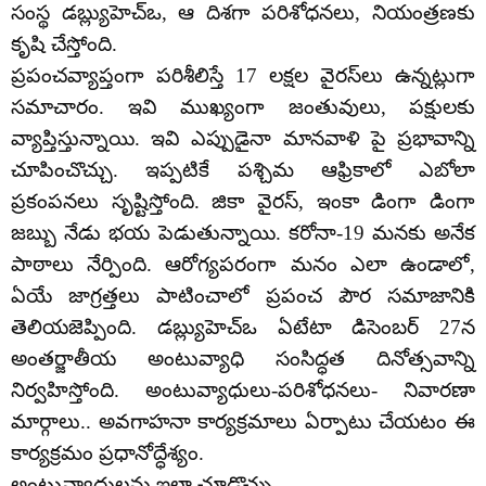
సంస్థ డబ్ల్యుహెచ్ఒ, ఆ దిశగా పరిశోధనలు, నియంత్రణకు
కృషి చేస్తోంది.
ప్రపంచవ్యాప్తంగా పరిశీలిస్తే 17 లక్షల వైరస్‌లు ఉన్నట్లుగా
సమాచారం. ఇవి ముఖ్యంగా జంతువులు, పక్షులకు
వ్యాప్తిస్తున్నాయి. ఇవి ఎప్పుడైనా మానవాళి పై ప్రభావాన్ని
చూపించొచ్చు. ఇప్పటికే పశ్చిమ ఆఫ్రికాలో ఎబోలా
ప్రకంపనలు సృష్టిస్తోంది. జికా వైరస్‌, ఇంకా డింగా డింగా
జబ్బు నేడు భయ పెడుతున్నాయి. కరోనా-19 మనకు అనేక
పాఠాలు నేర్పింది. ఆరోగ్యపరంగా మనం ఎలా ఉండాలో,
ఏయే జాగ్రత్తలు పాటించాలో ప్రపంచ పౌర సమాజానికి
తెలియజెప్పింది. డబ్ల్యుహెచ్ఒ ఏటేటా డిసెంబర్‌ 27న
అంతర్జాతీయ అంటువ్యాధి సంసిద్ధత దినోత్సవాన్ని
నిర్వహిస్తోంది. అంటువ్యాధులు-పరిశోధనలు- నివారణా
మార్గాలు.. అవగాహనా కార్యక్రమాలు ఏర్పాటు చేయటం ఈ
కార్యక్రమం ప్రధానోద్ధేశ్యం.
అంటువ్యాధులను ఇలా చూడొచ్చు