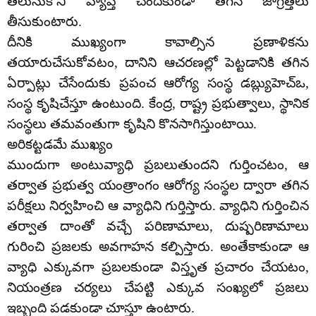
తెలుసుకొని వ్యాప్తి చెందకుండా తగిన జాగ్రత్తలు
తీసుకుంటారు.
దీనికి ముఖ్యంగా కావాల్సిన ప్రణాళికను
తయారుచేసుకోవటం, దానిని ఆచరణల్లో పెట్టడానికి తగిన
ఏర్పాట్లు చేసేందుకు ప్రపంచ ఆరోగ్య సంస్థ డబ్ల్యుహెచ్ఒ,
సంస్థ కృషిచేస్తూ ఉంటుంది. కేంద్ర, రాష్ట్ర ప్రభుత్వాలు, స్థానిక
సంస్థలు తమవంతుగా కృషిని కొనసాగిస్తుంటాయి.
అరికట్టడమే ముఖ్యం
ముందుగా అంటువ్యాధి ప్రబలుతుందని గుర్తించటం, ఆ
తర్వాత ప్రభుత్వ యంత్రాంగం ఆరోగ్య సంస్థల ద్వారా తగిన
పరీక్షలు నిర్వహించి ఆ వ్యాధిని గుర్తిస్తారు. వ్యాధిని గుర్తించిన
తర్వాత దాంతో వచ్చే పరిణామాలు, దుష్పరిణామాలు
గురించి ప్రజలకు అవగాహన కల్పిస్తారు. అంతేకాకుండా ఆ
వ్యాధి ఎక్కువగా ప్రబలకుండా విస్తృత ప్రచారం చేయటం,
నియంత్రణ చర్యలు చేపట్టి ఎక్కువ సంఖ్యలో ప్రజలు
ఇబ్బంది పడకుండా చూస్తూ ఉంటారు.