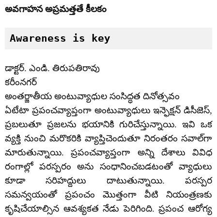
అవగాహన అప్రమత్తతే కీలకం
Awareness is key
డాక్టర్. ఎండి. తిరుపతిరావు
కరీంనగర్
అంతర్జాతీయ అంటువ్యాధుల సంసిద్ధత దినోత్సవం
ఏటేటా ప్రపంచవ్యాప్తంగా అంటువ్యాధులు ఇన్ఫెక్షన్‌ డిసీజెస్‌,
ప్రబలుతూ ప్రజలను భయానికి గురిచేస్తున్నాయి. ఇవి ఒక
వ్యక్తి నుంచి మరొకరికి వ్యాప్తిచెందుతూ నిరంతరం సవాల్‌గా
మారుతున్నాయి. ప్రపంచవ్యాప్తంగా అన్ని దేశాలు వివిధ
రంగాల్లో పరస్పరం అను సంధానించబడటంతో వ్యాధులు
కూడా సరిహద్దులు దాటుతున్నాయి. పరస్పర
సమన్వయంతో ప్రపంచం మొత్తంగా వీటి నియంత్రణకు
కృషిచేయాల్సిన ఆవశ్యకత నేడు పెరిగింది. ప్రపంచ ఆరోగ్య