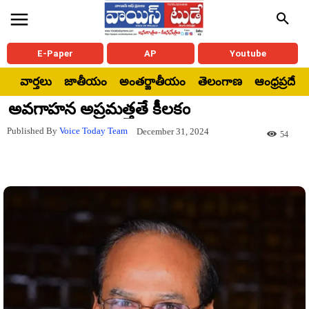
E-Paper
AP
Youtube
వార్తలు
జాతీయం
అంతర్జాతీయం
తెలంగాణ
ఆంధ్రప్రదేశ్
అవగాహన అప్రమత్తతే కీలకం
Published By
Voice Today Team
December 31, 2024
54