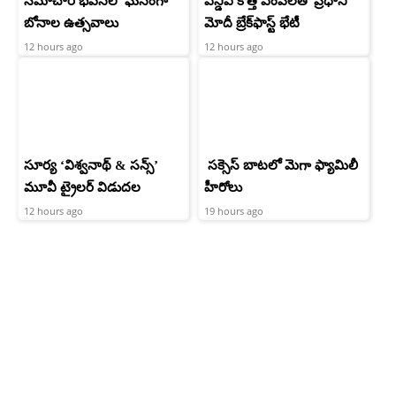
సమాచార భవన్‌లో ఘనంగా
ఎన్డీఏ కొత్త ఎంపీలతో ప్రధాని
బోనాల ఉత్సవాలు
మోదీ బ్రేక్‌ఫాస్ట్ భేటీ
12 hours ago
12 hours ago
సూర్య ‘విశ్వనాథ్ & సన్స్’
సక్సెస్ బాటలో మెగా ఫ్యామిలీ
మూవీ ట్రైలర్ విడుదల
హీరోలు
12 hours ago
19 hours ago