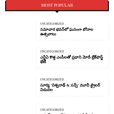
MOST POPULAR
UNCATEGORIZED
సమాచార భవన్‌లో ఘనంగా బోనాల
ఉత్సవాలు
UNCATEGORIZED
ఎన్డీఏ కొత్త ఎంపీలతో ప్రధాని మోదీ బ్రేక్‌ఫాస్ట్
భేటీ
UNCATEGORIZED
సూర్య ‘విశ్వనాథ్ & సన్స్’ మూవీ ట్రైలర్
విడుదల
UNCATEGORIZED