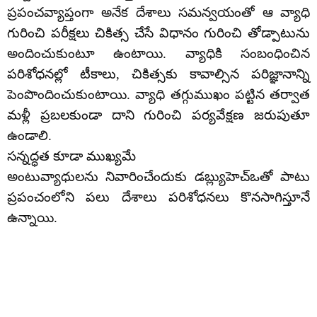
ప్రపంచవ్యాప్తంగా అనేక దేశాలు సమన్వయంతో ఆ వ్యాధి
గురించి పరీక్షలు చికిత్స చేసే విధానం గురించి తోడ్పాటును
అందించుకుంటూ ఉంటాయి. వ్యాధికి సంబంధించిన
పరిశోధనల్లో టీకాలు, చికిత్సకు కావాల్సిన పరిజ్ఞానాన్ని
పెంపొందించుకుంటాయి. వ్యాధి తగ్గుముఖం పట్టిన తర్వాత
మళ్లీ ప్రబలకుండా దాని గురించి పర్యవేక్షణ జరుపుతూ
ఉండాలి.
సన్నద్ధత కూడా ముఖ్యమే
అంటువ్యాధులను నివారించేందుకు డబ్ల్యుహెచ్ఒతో పాటు
ప్రపంచంలోని పలు దేశాలు పరిశోధనలు కొనసాగిస్తూనే
ఉన్నాయి.