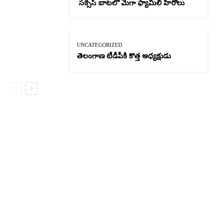
సక్సెస్ బాటలో మెగా ఫ్యామిలీ హీరోలు
UNCATEGORIZED
తెలంగాణ టీడీపీకి కొత్త అధ్యక్షుడు