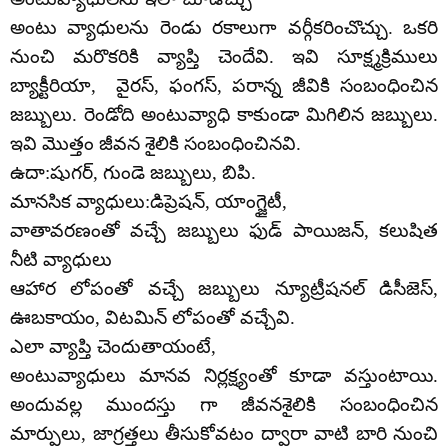
అంటు వ్యాధులను రెండు రకాలుగా వర్గీకరించొచ్చు. ఒకరి
నుంచి మరొకరికి వ్యాప్తి చెందేవి. ఇవి సూక్ష్మక్రిములు
బ్యాక్టీరియా, వైరస్‌, ఫంగస్‌, పరాన్న జీవికి సంబంధించిన
జబ్బులు. రెండోది అంటువ్యాధి కాకుండా మిగిలిన జబ్బులు.
ఇవి మొత్తం జీవన శైలికి సంబంధించినవి.
ఉదా:షుగర్‌, గుండె జబ్బులు, బిపి.
మానసిక వ్యాధులు:డిప్రెషన్‌, యాంగ్జైటీ,
వాతావరణంతో వచ్చే జబ్బులు ఫుడ్‌ పాయిజన్‌, కలుషిత
నీటి వ్యాధులు
ఆహార లోపంతో వచ్చే జబ్బులు న్యూట్రీషనల్‌ డిసీజెస్‌,
ఊబకాయం, విటమిన్‌ లోపంతో వచ్చేవి.
ఎలా వ్యాప్తి చెందుతాయంటే,
అంటువ్యాధులు మానవ నిర్లక్ష్యంతో కూడా వస్తుంటాయి.
అందువల్ల ముందస్తు గా జీవనశైలికి సంబంధించిన
మార్పులు, జాగ్రత్తలు తీసుకోవటం ద్వారా వాటి బారి నుంచి