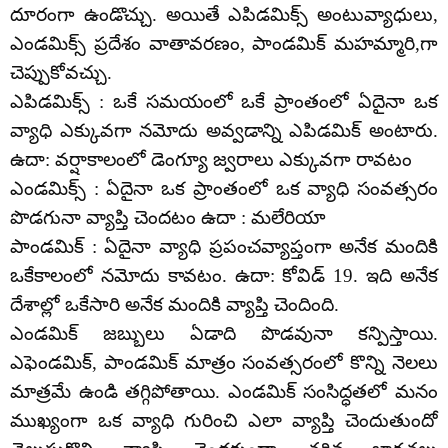
దూరంగా ఉండొచ్చు. అయితే ఎపిడమిక్స్‌ అంటువ్యాధులు,
ఎండమిక్స్‌ ప్రదేశం వాతావరణం, పాండమిక్‌ మహమ్మారి,గా
చెప్పుకోవచ్చు.
ఎపిడమిక్స్‌ : ఒకే సమయంలో ఒకే ప్రాంతంలో ఏదైనా ఒక
వ్యాధి ఎక్కువగా నమోదు అవ్వడాన్ని ఎపిడమిక్‌ అంటారు.
ఉదా: వర్షాకాలంలో డెంగ్యూ జ్వరాలు ఎక్కువగా రావటం
ఎండమిక్స్‌ : ఏదైనా ఒక ప్రాంతంలో ఒక వ్యాధి సంవత్సరం
పొడగునా వ్యాప్తి చెందటం ఉదా : మలేరియా
పాండమిక్‌ : ఏదైనా వ్యాధి ప్రపంచవ్యాప్తంగా అనేక మందికి
ఒకేకాలంలో నమోదు కావటం. ఉదా: కోవిడ్‌ 19. ఇది అనేక
దేశాల్లో ఒకేసారి అనేక మందికి వ్యాప్తి చెందింది.
ఎండమిక్‌ జబ్బులు ఏడాది పొడవునా కన్పిస్తాయి.
ఎఫెండమిక్‌, పాండమిక్‌ మాత్రం సంవత్సరంలో కొన్ని నెలలు
మాత్రమే ఉండి తగ్గిపోతాయి. ఎండమిక్‌ సంసిద్ధతలో మనం
ముఖ్యంగా ఒక వ్యాధి గురించి ఎలా వ్యాప్తి చెందుతుందో