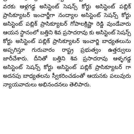
వరకు ఆళ్లగడ్డ అసిస్టెంట్ సెషన్స్ కోర్టు అసిస్టెంట్ పబ్లిక్
ప్రాసిక్యూటర్ ఇంచార్జీగా నంద్యాల అసిస్టెంట్ సెషన్స్ కోర్టు
అసిస్టెంట్ పబ్లిక్ ప్రాసిక్యూటర్ గోపాలక్రిష్ణా రెడ్డి వుండేవారు
ఆయన స్థానంలో బత్తిని శివ ప్రసాదరావు కు అసిస్టెంట్ సెషన్స్
కోర్టు అసిస్టెంట్ పబ్లిక్ ప్రాసిక్యూటర్ ఇంచార్జి బాధ్యతలును
అప్పగిస్తూ గురువారం రాష్ట్ర ప్రభుత్వం ఉత్తర్వులు
జారీచేశారు. దీనితో బత్తిని శివ ప్రసాదరావు ఆళ్ళగడ్డ
అసిస్టెంట్ సెషన్స్ కోర్టు అసిస్టెంట్ పబ్లిక్ ప్రాసిక్యూటర్ గా
అదనపు బాధ్యతలను స్వీకరించడంతో ఆయనకు పలువురు
న్యాయవాదులు అభినందనలు తెలిపారు.