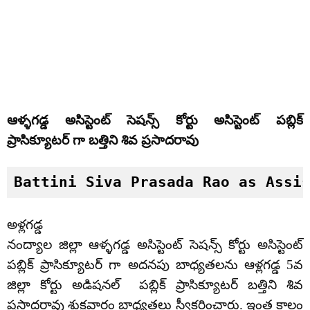
ఆళ్ళగడ్డ అసిస్టెంట్ సెషన్స్ కోర్టు అసిస్టెంట్ పబ్లిక్
ప్రాసిక్యూటర్ గా బత్తిని శివ ప్రసాదరావు
Battini Siva Prasada Rao as Assi
అళ్లగడ్డ
నంద్యాల జిల్లా ఆళ్ళగడ్డ అసిస్టెంట్ సెషన్స్ కోర్టు అసిస్టెంట్
పబ్లిక్ ప్రాసిక్యూటర్ గా అదనపు బాధ్యతలను ఆళ్లగడ్డ 5వ
జిల్లా కోర్టు అడిషనల్ పబ్లిక్ ప్రాసిక్యూటర్ బత్తిని శివ
ప్రసాదరావు శుక్రవారం బాధ్యతలు స్వీకరించారు. ఇంత కాలం