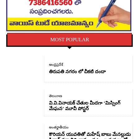
MOST POPULAR
ఆంధ్రప్రదేశ్
తిరుపతి నగరం లో చీకటి దందా
తెలంగాణ
వి.వి.వినాయక్ చేతుల మీదగా ‘మిస్సింగ్
మేఘన’ మూవీ పోస్టర్
అంతర్జాతీయం
కొరియన్ యువతితో మహేష్ బాబు మేనల్లుడు