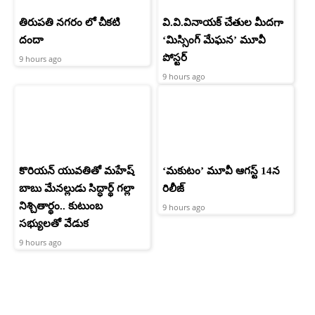
తిరుపతి నగరం లో చీకటి
వి.వి.వినాయక్ చేతుల మీదగా
దందా
‘మిస్సింగ్ మేఘన’ మూవీ
పోస్టర్
9 hours ago
9 hours ago
కొరియన్ యువతితో మహేష్
‘మకుటం’ మూవీ ఆగస్ట్ 14న
బాబు మేనల్లుడు సిద్ధార్థ్ గల్లా
రిలీజ్
నిశ్చితార్థం.. కుటుంబ
9 hours ago
సభ్యులతో వేడుక
9 hours ago