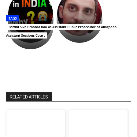
భగవంతుని
కేజీఎఫ్
ప్రసాదం
Upasana:
సినిమాతో
తీర్థం..తులసీదళం
భర్తపై
పాన్
TAGS
లేకుండా
రివెంజ్
ఇండియా
అసంపూర్ణం
తీర్చుకున్న
స్టార్
Battini Siva Prasada Rao as Assistant Public Prosecutor of Allagadda
ఉపాసన..
హీరోయిన్‏గా
Assistant Sessions Court
పాపం
శ్రీనిధి
రామ్
శెట్టి.
చరణ్
RELATED ARTICLES