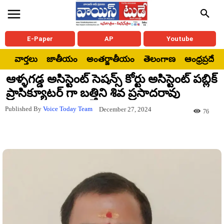
E-Paper
AP
Youtube
వార్తలు
జాతీయం
అంతర్జాతీయం
తెలంగాణ
ఆంధ్రప్రదేశ్
ఆళ్ళగడ్డ అసిస్టెంట్ సెషన్స్ కోర్టు అసిస్టెంట్ పబ్లిక్
ప్రాసిక్యూటర్ గా బత్తిని శివ ప్రసాదరావు
Published By
Voice Today Team
December 27, 2024
76