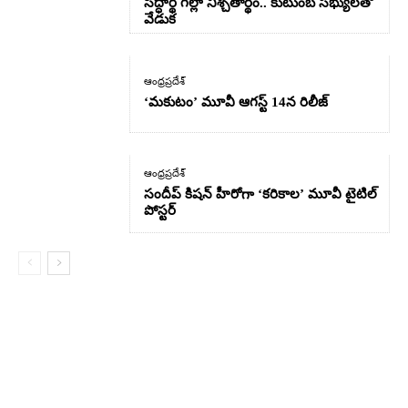
సిద్ధార్థ్ గల్లా నిశ్చితార్థం.. కుటుంబ సభ్యులతో
వేడుక
ఆంధ్రప్రదేశ్
‘మకుటం’ మూవీ ఆగస్ట్ 14న రిలీజ్
ఆంధ్రప్రదేశ్
సందీప్ కిషన్ హీరోగా ‘కరికాల’ మూవీ టైటిల్
పోస్టర్