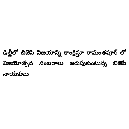
ఢిల్లీలో బిజెపి విజయాన్ని కాంక్షిస్తూ రామంతపూర్ లో
విజయోత్సవ సంబరాలు జరుపుకుంటున్న బిజెపి
నాయకులు