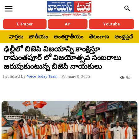
E-Paper
AP
Youtube
వార్తలు
జాతీయం
అంతర్జాతీయం
తెలంగాణ
ఆంధ్రప్రదేశ్
ఢిల్లీలో బిజెపి విజయాన్ని కాంక్షిస్తూ
రామంతపూర్ లో విజయోత్సవ సంబరాలు
జరుపుకుంటున్న బిజెపి నాయకులు
Published By
Voice Today Team
February 9, 2025
94