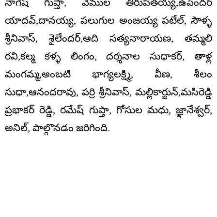
నాగేష్ గుప్తా, వేముల తిరుపతయ్య,ఉపేందర్
యాదవ్,దానయ్య, పలుగుల అంజయ్య పటేల్, సౌళ్ళ
శ్రీనివాస్, శైలేందర్,ఆది సత్యనారాయణ, తమ్మలి
రవి,కల్మ కళ్ళ లింగం, దర్శనాల సుధాకర్, తాళ్ల
మంగమ్మ,అంబటి భాగ్యలక్ష్మి, వీణ, శీలం
సుధా,ఆనందరావు, పర్రి శ్రీనివాస్, మల్లికార్జున్,మసిరెడ్డి
ప్రభాకర్ రెడ్డి, రమేష్ గుప్తా, గోసుల మధు, జ్ఞానేశ్వర్,
అనిల్, పాల్గొనడం జరిగింది.