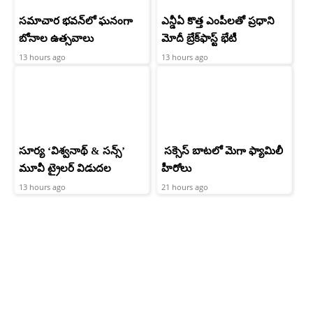
సమాచార భవన్‌లో ఘనంగా
ఎన్డీఏ కొత్త ఎంపీలతో ప్రధాని
బోనాల ఉత్సవాలు
మోదీ బ్రేక్‌ఫాస్ట్ భేటీ
13 hours ago
13 hours ago
సూర్య ‘విశ్వనాథ్ & సన్స్’
సక్సెస్ బాటలో మెగా ఫ్యామిలీ
మూవీ ట్రైలర్ విడుదల
హీరోలు
13 hours ago
21 hours ago