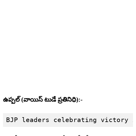
ఉప్పల్ (వాయిస్ టుడే ప్రతినిధి):-
BJP leaders celebrating victory 