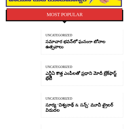
MOST POPULAR
UNCATEGORIZED
సమాచార భవన్‌లో ఘనంగా బోనాల
ఉత్సవాలు
UNCATEGORIZED
ఎన్డీఏ కొత్త ఎంపీలతో ప్రధాని మోదీ బ్రేక్‌ఫాస్ట్
భేటీ
UNCATEGORIZED
సూర్య ‘విశ్వనాథ్ & సన్స్’ మూవీ ట్రైలర్
విడుదల