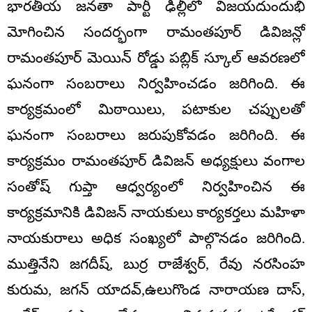
భారతీయ జనతా పార్టీ ఢిల్లీలో విజయదుందుభి
మోగించిన సందర్భంగా రామంతపూర్ డివిజన్లో
రామంతపూర్ మెయిన్ రోడ్డు పబ్లిక్ స్కూల్ ఆవరణలో
ఘనంగా సంబరాలు నిర్వహించడం జరిగింది. ఈ
కార్యక్రమంలో మిఠాయిలు, పటాకుల చప్పులతో
ఘనంగా సంబరాలు జరుపుకోవడం జరిగింది. ఈ
కార్యక్రమం రామంతపూర్ డివిజన్ అధ్యక్షులు వంగాల
సంతోష్ గుప్తా ఆధ్వర్యంలో నిర్వహించిన ఈ
కార్యక్రమానికి డివిజన్ నాయకులు కార్యకర్తలు మహిళా
నాయకురాలు అధిక సంఖ్యలో పాల్గొనడం జరిగింది.
ముత్తినేని జగదీష్, బుర్ర రాజేశ్వర్, రేవు నరసింహ
కురుమ, జగన్ యాదవ్,ఉలుగొండ నారాయణ దాస్,