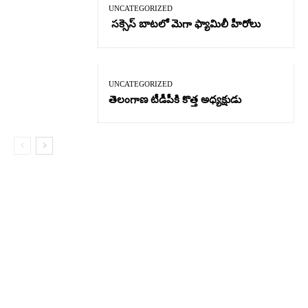
UNCATEGORIZED
సక్సెస్ బాటలో మెగా ఫ్యామిలీ హీరోలు
UNCATEGORIZED
తెలంగాణ టీడీపీకి కొత్త అధ్యక్షుడు