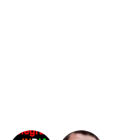
భగవంతుని
కేజీఎఫ్