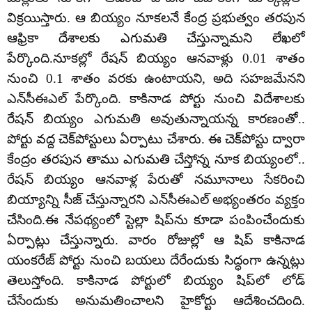
విక్ర‌యిస్తారు. ఆ బియ్యం నూక‌ల‌నే కేంద్ర ప్ర‌భుత్వం త‌ర‌పున
ఆఫ్రికా దేశాల‌కు ఎగుమ‌తి చేస్తున్నామ‌ని లేఖ‌లో
పేర్కొంది.నూక‌ల్లో రేష‌న్ బియ్యం ఆన‌వాళ్లు 0.01 శాతం
నుంచి 0.1 శాతం వ‌ర‌కు ఉంటాయని, అది స‌హ‌జ‌మేన‌ని
ఎన్‌సీఈఎల్ పేర్కొంది. కాకినాడ పోర్టు నుంచి విదేశాల‌కు
రేష‌న్ బియ్యం ఎగుమ‌తి అవుతున్నాయ‌న్న కార‌ణంతో..
పోర్టు వ‌ద్ద చెక్‌పోస్టులు ఏర్పాటు చేశారు. ఈ చెక్‌పోస్టు ద్వారా
కేంద్రం త‌ర‌పున తాము ఎగుమ‌తి చేస్తోన్న నూక బియ్యంలో..
రేష‌న్ బియ్యం ఆన‌వాళ్ల పేరుతో న‌మూనాలు సేక‌రించి
బియ్యాన్ని సీజ్ చేస్తున్నార‌ని ఎన్‌సీఈఎల్ అభ్యంత‌రం వ్య‌క్తం
చేసింది.ఈ నేప‌థ్యంలో స్టెల్లా షిప్‌ను కూడా పంపించేందుకు
ఏర్పాట్లు చేస్తున్నారు. వారం రోజుల్లో ఆ షిప్ కాకినాడ
యంక‌రేజ్ పోర్టు నుంచి బ‌య‌లు దేరేందుకు సిద్ధంగా ఉన్న‌ట్లు
తెలుస్తోంది. కాకినాడ పోర్టులో బియ్యం షిప్‌లో లోడ్
చేసేందుకు అనుమ‌తించాల‌ని హైకోర్టు ఆదేశించ‌దింది.