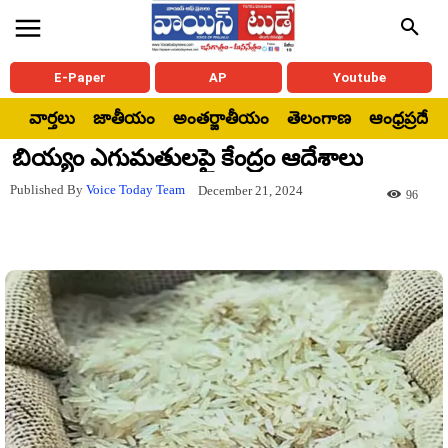
E-Paper
AP
Youtube
వార్తలు
జాతీయం
అంతర్జాతీయం
తెలంగాణ
ఆంధ్రప్రదేశ్
బియ్యం ఎగుమతులపై కేంద్రం ఆదేశాలు
Published By
Voice Today Team
December 21, 2024
96