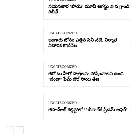
నయనతార ‘హాయ్’ మూవీ ఆగస్టు 28న గ్రాండ్
రిలీజ్
UNCATEGORIZED
బంగారు బోనం ఎత్తిన సినీ నటి, నిర్మాత
నిహారిక కొణిదెల
UNCATEGORIZED
జీరో టు హీరో పాత్రలను పోషించాలని ఉంది –
‘దందా’ ఫేమ్ దొర సాయి తేజ
UNCATEGORIZED
జీహెచ్ఆర్‌ కల్లిస్టోలో ‘2బీహెచ్‌కే ఫ్రీడమ్ ఆఫర్’