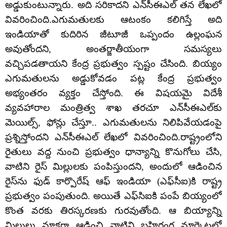
అడ్డుకుంటున్నారు. అది స‌రికాద‌ని ఎన్‌సీఈఎల్ త‌న లేఖ‌లో
వివరించింది.ఎగుమ‌తుల‌కు ఆటంకం కలిగిస్తే అది
ఇండియాతో కుదిరిన జీటూజీ ఒప్పందం ఉల్లంఘన
అవుతోందని, అంత‌ర్జాతీయంగా స‌మ‌స్య‌లు
వ‌చ్చిప‌డ‌తాయ‌ని కేంద్ర ప్ర‌భుత్వం స్పష్టం చేసింది. బియ్యం
ఎగుమ‌తుల‌ను అడ్డుకోవ‌డం ప‌ట్ల కేంద్ర ప్ర‌భుత్వం
అభ్యంతరం వ్య‌క్తం చేస్తోంది. ఈ విష‌య‌మై విదేశీ
వ్య‌వ‌హారాల మంత్రిత్వ శాఖ త‌ర‌చూ ఎన్‌సీఈఎల్‌కు
మెయిల్స్‌, ఫోన్లు చేస్తూ.. ఎగుమ‌తులను నిలిపివేయ‌డంపై
ప్ర‌శ్నిస్తోంద‌ని ఎన్‌సీఈఎల్ లేఖ‌లో వివరించింది.రాష్ట్రంలోని
రైతులు వ‌ద్ద నుంచి ప్ర‌భుత్వం ధాన్యాన్ని కొనుగోలు చేసి,
వాటిని రైస్ మిల్లుల‌కు పంపిస్తుంద‌ని, అందులో ఆడించిన
రైస్‌ను ఫుడ్ కార్పొరేష్ ఆఫ్ ఇండియా (ఎఫ్‌సీఐ)కి రాష్ట్ర
ప్ర‌భుత్వం పంపుతుంది. అయితే ఎఫ్‌సిఐకి పంపే బియ్యంలో
కొంత వ‌ర‌కు తిర‌స్క‌ర‌ణకు గురవుతోంది. ఆ బియ్యాన్ని
మిల్లులు నూక‌గా ఆడించి వాటిని బ‌హిరంగ మార్కెట్ల‌లో