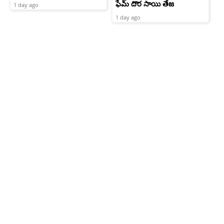
ఫేమ్ దొర సాయి తేజ
1 day ago
1 day ago