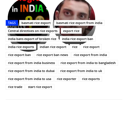
భగవంతుని
కేజీఎఫ్
ప్రసాదం
Upasana:
సినిమాతో
తీర్థం..తులసీదళం
భర్తపై
పాన్
TAGS
basmati rice export
basmati rice export from india
లేకుండా
రివెంజ్
ఇండియా
అసంపూర్ణం
తీర్చుకున్న
స్టార్
Central directives on rice exports
export rice
ఉపాసన..
హీరోయిన్‏గా
india bans export of broken rice
india rice export ban
పాపం
శ్రీనిధి
india rice exports
indian rice export
rice
rice export
రామ్
శెట్టి.
చరణ్
rice export ban
rice export ban news
rice export from india
rice export from india business
rice export from india to bangladesh
rice export from india to dubai
rice export from india to uk
rice export from india to usa
rice exporter
rice exports
rice trade
start rice export