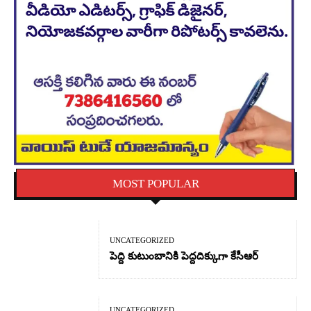
MOST POPULAR
UNCATEGORIZED
పెద్ది కుటుంబానికి పెద్దదిక్కుగా కేసీఆర్
UNCATEGORIZED