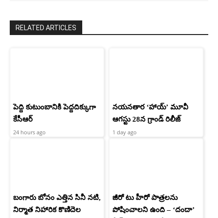
RELATED ARTICLES
పెద్ది కుటుంబానికి పెద్దదిక్కుగా
నయనతార ‘హాయ్’ మూవీ
కేసీఆర్
ఆగస్టు 28న గ్రాండ్ రిలీజ్
24 hours ago
1 day ago
బంగారు బోనం ఎత్తిన సినీ నటి,
జీరో టు హీరో పాత్రలను
నిర్మాత నిహారిక కొణిదెల
పోషించాలని ఉంది – ‘దందా’