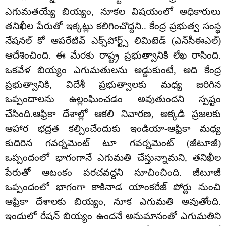
ఎగుమ‌త‌య్యే బియ్యం, నూక‌ల విష‌యంలో అధికారులు
త‌నిఖీల పేరుతో ఇక్క‌ట్లు క‌లిగించొద్ద‌ని.. కేంద్ర ప్ర‌భుత్వ సంస్థ
నేష‌న‌ల్ కో ఆప‌రేటివ్ ఎక్స్‌పోర్ట్స్ లిమిటెడ్ (ఎన్‌సీఈఎల్)
ఆదేశించింది. ఈ మేర‌కు రాష్ట్ర ప్ర‌భుత్వానికి లేఖ రాసింది.
ఒక‌వేళ బియ్యం ఎగుమ‌తులను అడ్డుకుంటే, అది కేంద్ర
ప్ర‌భుత్వానికి, విదేశీ ప్ర‌భుత్వాల‌కు మ‌ధ్య జ‌రిగిన
ఒప్పందాల‌ను ఉల్లంఘించ‌డం అవుతుంద‌ని స్పష్టం
చేసింది.ఆఫ్రికా దేశాల్లో ఆక‌లి నివార‌ణ‌, అక్క‌డి ప్ర‌జ‌ల‌కు
ఆహార భ‌ద్ర‌త క‌ల్పించేందుకు ఇండియా-ఆఫ్రికా మ‌ధ్య
కుదిరిన గ‌వ‌ర్న‌మెంట్ టూ గ‌వ‌ర్న‌మెంట్ (జీటూజీ)
ఒప్పందంలో భాగంగానే ఎగుమ‌తి చేస్తున్నామ‌ని, త‌నిఖీల
పేరుతో ఆటంకం ప‌ర‌చ‌వ‌ద్దని సూచించింది. జీటూజీ
ఒప్పందంలో భాగంగా కాకినాడ యాంక‌రేజ్ పోర్టు నుంచి
ఆఫ్రికా దేశాల‌కు బియ్యం, నూక ఎగుమ‌తి అవుతోంది.
ఇందులో రేష‌న్ బియ్యం ఉందనే అనుమానంతో ఎగుమ‌తిని