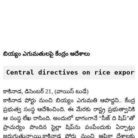
బియ్యం ఎగుమతులపై కేంద్రం ఆదేశాలు
Central directives on rice expor
కాకినాడ, డిసెంబర్ 21, (వాయిస్ టుడే)
కాకినాడ పోర్టు నుంచి బియ్యం ఎగుమ‌తి ఆపొద్ద‌ని.. కేంద్ర
ప్ర‌భుత్వ సంస్థ ఆదేశించింది. ఈ మేర‌కు రాష్ట్ర ప్రభుత్వానికి
ఆ సంస్థ లేఖ రాసింది. అందులో భాగంగానే “సీజ్ ది షిప్‌”తో
ప్రాచుర్యం పొందిన స్టెల్లా షిప్‌ను పంపేందుకు ఏర్పాట్లు
జ‌రుగుతున్నాయి.కాకినాడ పోర్టు నుంచి ఆఫ్రికా దేశాల‌కు