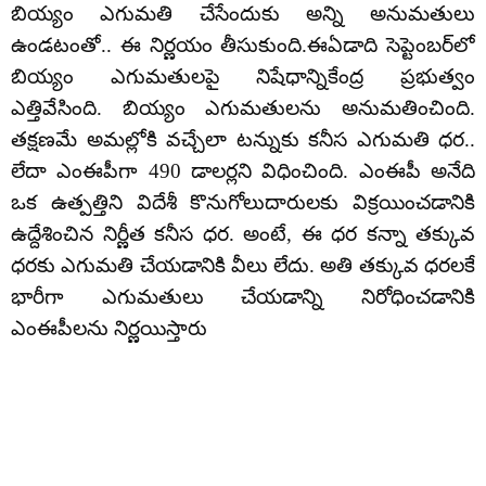
బియ్యం ఎగుమ‌తి చేసేందుకు అన్ని అనుమ‌తులు
ఉండ‌టంతో.. ఈ నిర్ణయం తీసుకుంది.ఈఏడాది సెప్టెంబ‌ర్‌లో
బియ్యం ఎగుమతులపై నిషేధాన్నికేంద్ర ప్రభుత్వం
ఎత్తివేసింది. బియ్యం ఎగుమతులను అనుమతించింది.
తక్షణమే అమల్లోకి వచ్చేలా టన్నుకు కనీస ఎగుమతి ధర..
లేదా ఎంఈపీగా 490 డాలర్లని విధించింది. ఎంఈపీ అనేది
ఒక ఉత్పత్తిని విదేశీ కొనుగోలుదారులకు విక్రయించడానికి
ఉద్దేశించిన నిర్ణీత కనీస ధర. అంటే, ఈ ధర కన్నా తక్కువ
ధరకు ఎగుమతి చేయడానికి వీలు లేదు. అతి తక్కువ ధరలకే
భారీగా ఎగుమతులు చేయడాన్ని నిరోధించడానికి
ఎంఈపీలను నిర్ణయిస్తారు