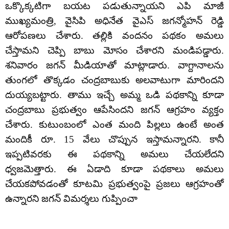
ఒక్కొక్కటిగా బయట పడుతున్నాయని ఎపి మాజీ
ముఖ్యమంత్రి, వైసిపి అధినేత వైఎస్ జగన్మోహన్ రెడ్డి
ఆరోపణలు చేశారు. తల్లికి వందనం పథకం అమలు
చేస్తామని చెప్పి బాబు మోసం చేశారని మండిపడ్డారు.
శనివారం జగన్ మీడియాతో మాట్లాడారు. వాగ్దానాలను
తుంగలో తొక్కడం చంద్రబాబుకు అలవాటుగా మారిందని
దుయ్యబట్టారు. తాము ఇచ్చే అమ్మ ఒడి పథకాన్ని కూడా
చంద్రబాబు ప్రభుత్వం ఆపేసిందని జగన్ ఆగ్రహం వ్యక్తం
చేశారు. కుటుంబంలో ఎంత మంది పిల్లలు ఉంటే అంత
మందికీ రూ. 15 వేలు చొప్పున ఇస్తామన్నారని. కానీ
ఇప్పటివరకు ఈ పథకాన్ని అమలు చేయలేదని
ధ్వజమెత్తారు. ఈ ఏడాది కూడా పథకాలు అమలు
చేయకపోవడంతో కూటమి ప్రభుత్వంపై ప్రజలు ఆగ్రహంతో
ఉన్నారని జగన్ విమర్శలు గుప్పించా