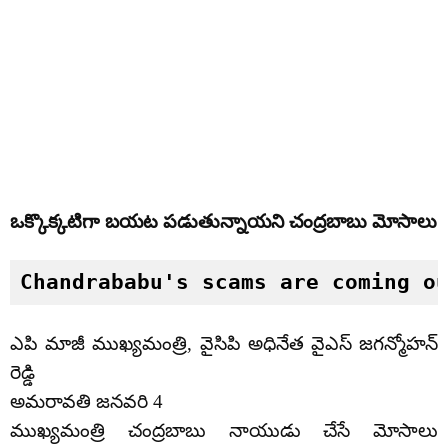
ఒక్కొక్కటిగా బయట పడుతున్నాయని చంద్రబాబు మోసాలు
Chandrababu's scams are coming o
ఎపి మాజీ ముఖ్యమంత్రి, వైసిపి అధినేత వైఎస్ జగన్మోహన్
రెడ్డి
అమరావతి జనవరి 4
ముఖ్యమంత్రి చంద్రబాబు నాయుడు చేసే మోసాలు