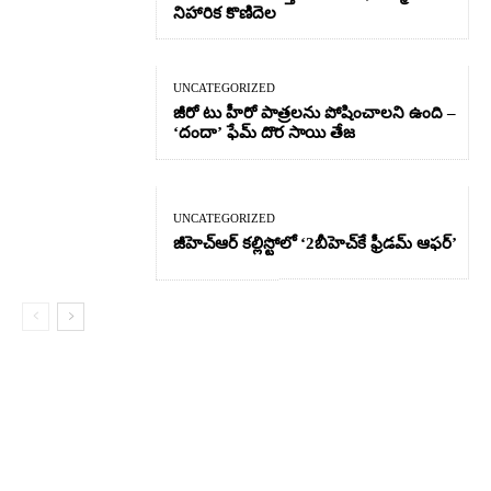
నిహారిక కొణిదెల
UNCATEGORIZED
జీరో టు హీరో పాత్రలను పోషించాలని ఉంది –
‘దందా’ ఫేమ్ దొర సాయి తేజ
UNCATEGORIZED
జీహెచ్ఆర్‌ కల్లిస్టోలో ‘2బీహెచ్‌కే ఫ్రీడమ్ ఆఫర్’