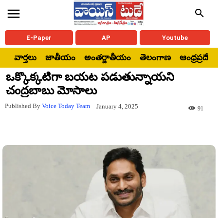
E-Paper
AP
Youtube
వార్తలు
జాతీయం
అంతర్జాతీయం
తెలంగాణ
ఆంధ్రప్రదేశ్
ఒక్కొక్కటిగా బయట పడుతున్నాయని
చంద్రబాబు మోసాలు
Published By
Voice Today Team
January 4, 2025
91