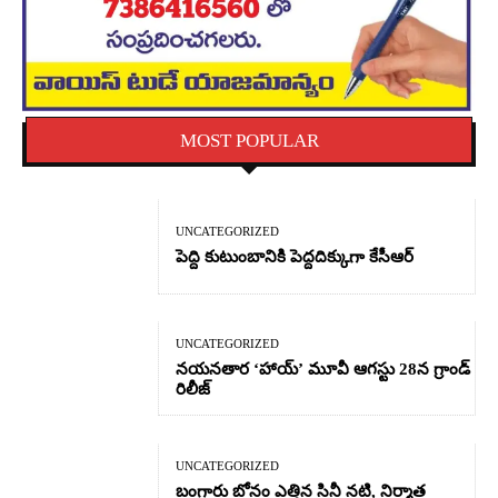
MOST POPULAR
UNCATEGORIZED
పెద్ది కుటుంబానికి పెద్దదిక్కుగా కేసీఆర్
UNCATEGORIZED
నయనతార ‘హాయ్’ మూవీ ఆగస్టు 28న గ్రాండ్
రిలీజ్
UNCATEGORIZED
బంగారు బోనం ఎత్తిన సినీ నటి, నిర్మాత