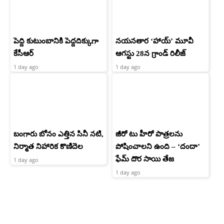
పెద్ది కుటుంబానికి పెద్దదిక్కుగా
నయనతార ‘హాయ్’ మూవీ
కేసీఆర్
ఆగస్టు 28న గ్రాండ్ రిలీజ్
1 day ago
1 day ago
బంగారు బోనం ఎత్తిన సినీ నటి,
జీరో టు హీరో పాత్రలను
నిర్మాత నిహారిక కొణిదెల
పోషించాలని ఉంది – ‘దందా’
ఫేమ్ దొర సాయి తేజ
1 day ago
1 day ago