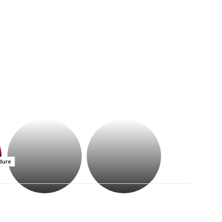
భగవంతుని
కేజీఎఫ్
ప్రసాదం
సినిమాతో
తీర్థం..తులసీదళం
పాన్
లేకుండా
ఇండియా
dure
అసంపూర్ణం
స్టార్
హీరోయిన్‏గా
శ్రీనిధి
శెట్టి.