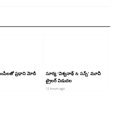
 ఎంపీలతో ప్రధాని మోదీ
సూర్య ‘విశ్వనాథ్ & సన్స్’ మూవీ
ట్రైలర్ విడుదల
12 hours ago