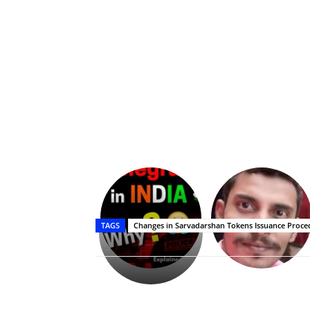
Upasana:
భర్తపై
రివెంజ్
TAGS
Changes in Sarvadarshan Tokens Issuance Proce
తీర్చుకున్న
ఉపాసన..
పాపం
రామ్
చరణ్
Share