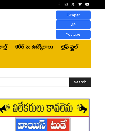
E-Paper
AP
Youtube
ెల్త్‌
కెరీర్ & ఉద్యోగాలు
లైఫ్ స్టైల్
Search