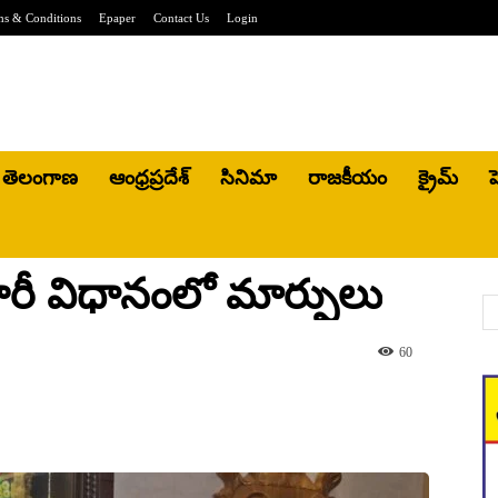
ms & Conditions
Epaper
Contact Us
Login
తెలంగాణ
ఆంధ్రప్రదేశ్
సినిమా
రాజకీయం
క్రైమ్
హ
జారీ విధానంలో మార్పులు
60