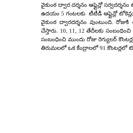
వైకుంఠ ద్వార దర్శనం ఆఫ్లైన్లో సర్వదర్శన
ఉదయం 5 గంటలకు టీటీడీ ఆఫ్లైన్లో టోకెన్ల
వైకుంఠ ద్వారదర్శనం వుంటుంది. రోజుకి 4
చేస్తారు. 10, 11, 12 తేదీలకు సంబంధించి 
సంబంధించి ముందు రోజు రెగ్యులర్ కౌంటర్
తిరుమలలో ఒక కేంద్రాలలో 91 కౌంటర్లలో టోకెన