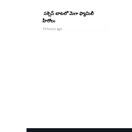
సక్సెస్ బాటలో మెగా ఫ్యామిలీ
హీరోలు
19 hours ago