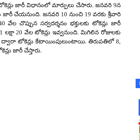
ం టోకెన్లు జారీ విధానంలో మార్పులు చేసారు. జనవరి 9న
ు జారీ చేయనుంది. జనవరి 10 నుంచి 19 వరకు శ్రీవారి
0 వేల చొప్పున సర్వదర్శనం భక్తులకు టోకెన్లు జారీ
1 లక్షా 20 వేల టోకెన్లు ఇవ్వనుంది. మిగిలిన రోజులకు
ల ద్వారా టోకెన్లు కేటాయింపులుంటాయి. తిరుపతిలో 8,
్లు జారీ చేస్తారు.