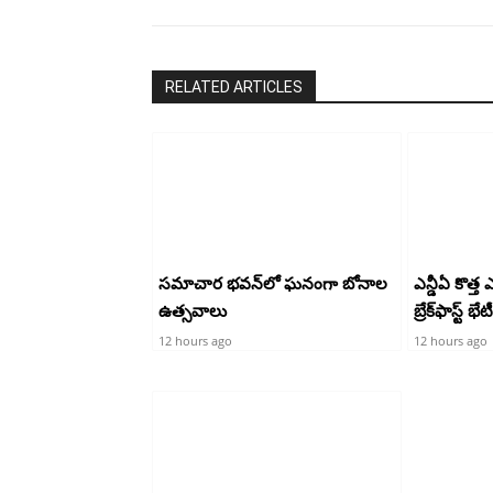
RELATED ARTICLES
సమాచార భవన్‌లో ఘనంగా బోనాల
ఎన్డీఏ కొత్త
ఉత్సవాలు
బ్రేక్‌ఫాస్ట్ భేటీ
12 hours ago
12 hours ago