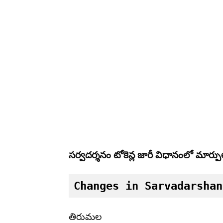
సర్వదర్శనం టోకెన్ల జారీ విధానంలో మార్ప
Changes in Sarvadarshan
తిరుమల