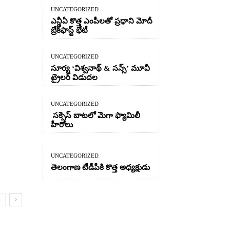
UNCATEGORIZED
ఎన్డీఏ కొత్త ఎంపీలతో ప్రధాని మోదీ
బ్రేక్‌ఫాస్ట్ భేటీ
UNCATEGORIZED
సూర్య ‘విశ్వనాథ్ & సన్స్’ మూవీ
ట్రైలర్ విడుదల
UNCATEGORIZED
సక్సెస్ బాటలో మెగా ఫ్యామిలీ
హీరోలు
UNCATEGORIZED
తెలంగాణ టీడీపీకి కొత్త అధ్యక్షుడు