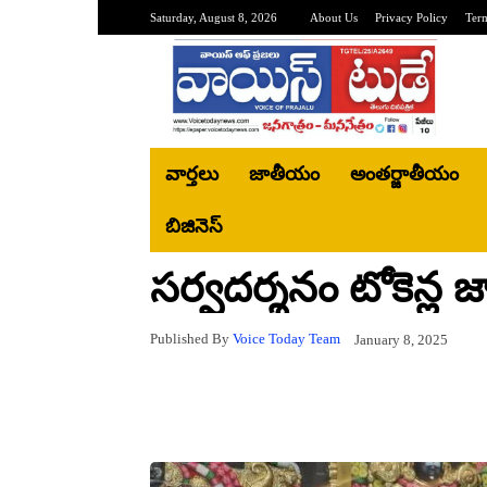
Saturday, August 8, 2026
About Us
Privacy Policy
Ter
వార్తలు
జాతీయం
అంతర్జాతీయం
బిజినెస్‌
సర్వదర్శనం టోకెన్ల 
Published By
Voice Today Team
January 8, 2025