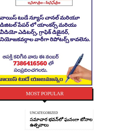
MOST POPULAR
UNCATEGORIZED
సమాచార భవన్‌లో ఘనంగా బోనాల
ఉత్సవాలు