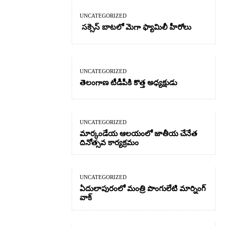
UNCATEGORIZED
సక్సెస్ బాటలో మెగా ఫ్యామిలీ హీరోలు
UNCATEGORIZED
తెలంగాణ టీడీపీకి కొత్త అధ్యక్షుడు
UNCATEGORIZED
మార్కండేయ ఆలయంలో జాతీయ చేనేత
దినోత్సవ కార్యక్రమం
UNCATEGORIZED
ఏదులాపురంలో మంత్రి పొంగులేటి మార్నింగ్
వాక్