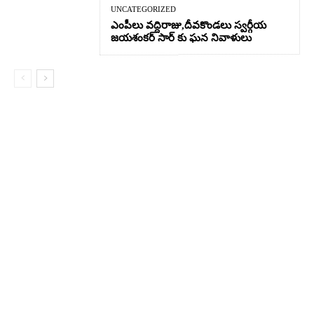
UNCATEGORIZED
ఎంపీలు వద్దిరాజు,దీవకొండలు స్వర్గీయ
జయశంకర్ సార్ కు ఘన నివాళులు