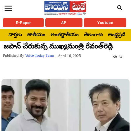
E-Paper
AP
Youtube
వార్తలు
జాతీయం
అంతర్జాతీయం
తెలంగాణ
ఆంధ్రప్రదేశ్
జపాన్‌ చేరుకున్న ముఖ్యమంత్రి రేవంత్‌రెడ్డి
Published By
Voice Today Team
April 16, 2025
84