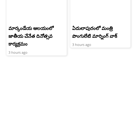
మార్కండేయ ఆలయంలో
ఏదులాపురంలో మంత్రి
జాతీయ చేనేత దినోత్సవ
పొంగులేటి మార్నింగ్ వాక్
కార్యక్రమం
3 hours ago
3 hours ago