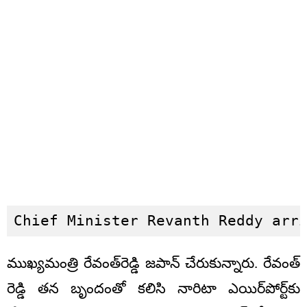
Chief Minister Revanth Reddy arr
ముఖ్యమంత్రి రేవంత్‌రెడ్డి జపాన్‌ చేరుకున్నారు. రేవంత్
రెడ్డి తన బృందంతో కలిసి నారిటా ఎయిర్‌పోర్ట్‌కు