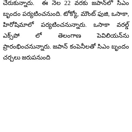
చేరుకున్నారు. ఈ నెల 22 వరకు జపాన్‌లో సిఎం
బృందం పర్యటించనుంది. టోక్యో, మౌంట్‌ ఫుజి, ఒసాకా,
హిరోషిమాలో పర్యటించనున్నారు. ఒసాకా వరల్డ్‌
ఎక్స్‌పో లో తెలంగాణ పెవిలియన్‌ను
ప్రారంభించనున్నారు. జపాన్‌ కంపెనీలతో సిఎం బృందం
చర్చలు జరుపనుంది