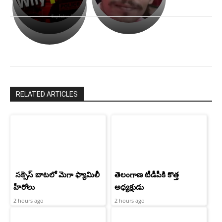
అసంపూర్ణం
తీర్చుకున్న
స్టార్
ఉపాసన..
హీరోయిన్‏గా
పాపం
శ్రీనిధి
రామ్
శెట్టి.
చరణ్
RELATED ARTICLES
సక్సెస్ బాటలో మెగా ఫ్యామిలీ
తెలంగాణ టీడీపీకి కొత్త
హీరోలు
అధ్యక్షుడు
2 hours ago
2 hours ago