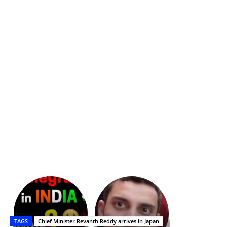
భగవంతుని
కేజీఎఫ్
ప్రసాదం
Upasana:
సినిమాతో
తీర్థం..తులసీదళం
భర్తపై
పాన్
TAGS
Chief Minister Revanth Reddy arrives in Japan
లేకుండా
రివెంజ్
ఇండియా