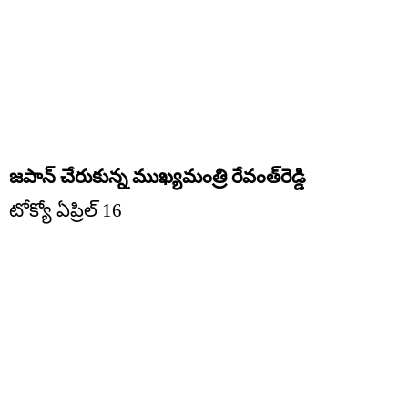
జపాన్‌ చేరుకున్న ముఖ్యమంత్రి రేవంత్‌రెడ్డి
టోక్యో ఏప్రిల్ 16