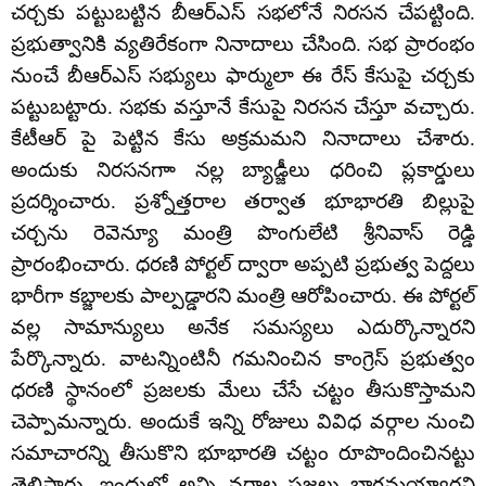
చర్చకు పట్టుబట్టిన బీఆర్‌ఎస్ సభలోనే నిరసన చేపట్టింది.
ప్రభుత్వానికి వ్యతిరేకంగా నినాదాలు చేసింది. సభ ప్రారంభం
నుంచే బీఆర్‌ఎస్ సభ్యులు ఫార్ములా ఈ రేస్‌ కేసుపై చర్చకు
పట్టుబట్టారు. సభకు వస్తూనే కేసుపై నిరసన చేస్తూ వచ్చారు.
కేటీఆర్ పై పెట్టిన కేసు అక్రమమని నినాదాలు చేశారు.
అందుకు నిరసనగాా నల్ల బ్యాడ్జీలు ధరించి ప్లకార్డులు
ప్రదర్శించారు. ప్రశ్నోత్తరాల తర్వాత భూభారతి బిల్లుపై
చర్చను రెవెన్యూ మంత్రి పొంగులేటి శ్రీనివాస్ రెడ్డి
ప్రారంభించారు. ధరణి పోర్టల్‌ ద్వారా అప్పటి ప్రభుత్వ పెద్దలు
భారీగా కబ్జాలకు పాల్పడ్డారని మంత్రి ఆరోపించారు. ఈ పోర్టల్
వల్ల సామాన్యులు అనేక సమస్యలు ఎదుర్కొన్నారని
పేర్కొన్నారు. వాటన్నింటినీ గమనించిన కాంగ్రెస్ ప్రభుత్వం
ధరణి స్థానంలో ప్రజలకు మేలు చేసే చట్టం తీసుకొస్తామని
చెప్పామన్నారు. అందుకే ఇన్ని రోజులు వివిధ వర్గాల నుంచి
సమాచారన్ని తీసుకొని భూభారతి చట్టం రూపొందించినట్టు
తెలిపారు. ఇందులో అన్ని వర్గాల ప్రజలు భాగమయ్యారని