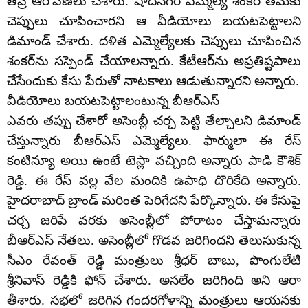
తీవ్ర ఆరోపణలు చేశారు. షాద్‌నగర్ ఎమ్మెల్యే శంకర్ తమకు
చెప్పులు చూపించారని ఆ వీడియోలు బయటపెట్టాలని
డిమాండ్ చేశారు. దళిత ఎమ్మెల్యేలకు చెప్పులు చూపించిన
శంకర్‌ను సస్పెండ్ చేయాలన్నారు. కేటీఆర్‌ను అప్రతిష్టపాలు
చేసేందుకు కేసు పేరుతో నాటకాలు ఆడుతున్నారని అన్నారు.
వీడియోలు బయటపెట్టాలంటున్న బీఆర్ఎస్
ఎవరు తప్పు చేశారో అసెంబ్లీ చర్చ పెట్టి తేల్చాలని డిమాండ్
చేస్తున్నారు బీఆర్‌ఎస్ ఎమ్మెల్యేలు. ఫార్ములా ఈ రేస్
కంటిన్యూ అయి ఉంటే టెస్లా వచ్చింది అన్నారు పాడి కౌశిక్
రెడ్డి. ఈ రేస్ వల్ల వేల మందికి ఉపాధి దొరికేది అన్నారు.
హైదరాబాద్ బ్రాండ్ మరింత పెరిగేదని పేర్కొన్నారు. ఈ కేసుపై
చర్చ జరిపే వరకు అసెంబ్లీలో పోరాటం చేస్తామన్నారు
బీఆర్‌ఎస్ నేతలు. అసెంబ్లీలో గొడవ జరిగిందని తెలుసుకున్న
సీఎం రేవంత్ రెడ్డి మంత్రులు శ్రీధర్ బాబు, పొంగులేటి
శ్రీనివాస్ రెడ్డికి ఫోన్ చేశారు. అసలేం జరిగింది అని ఆరా
తీశారు. సభలో జరిగిన గందరగోళాన్ని మంత్రులు ఆయనకు