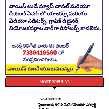
MOST POPULAR
UNCATEGORIZED
సైబరాబాద్‌ కొవిడ్‌ మేనేజ్‌మెంట్‌కు హార్వర్డ్‌