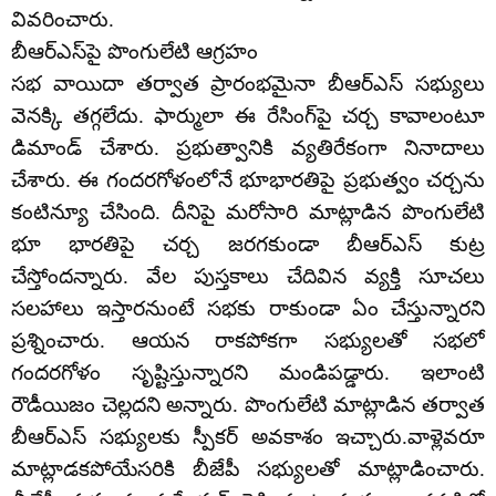
వివరించారు.
బీఆర్‌ఎస్‌పై పొంగులేటి ఆగ్రహం
సభ వాయిదా తర్వాత ప్రారంభమైనా బీఆర్‌ఎస్ సభ్యులు
వెనక్కి తగ్గలేదు. ఫార్ములా ఈ రేసింగ్‌పై చర్చ కావాలంటూ
డిమాండ్ చేశారు. ప్రభుత్వానికి వ్యతిరేకంగా నినాదాలు
చేశారు. ఈ గందరగోళంలోనే భూభారతిపై ప్రభుత్వం చర్చను
కంటిన్యూ చేసింది. దీనిపై మరోసారి మాట్లాడిన పొంగులేటి
భూ భారతిపై చర్చ జరగకుండా బీఆర్‌ఎస్ కుట్ర
చేస్తోందన్నారు. వేల పుస్తకాలు చేదివిన వ్యక్తి సూచలు
సలహాలు ఇస్తారనుంటే సభకు రాకుండా ఏం చేస్తున్నారని
ప్రశ్నించారు. ఆయన రాకపోకగా సభ్యులతో సభలో
గందరగోళం సృష్టిస్తున్నారని మండిపడ్డారు. ఇలాంటి
రౌడీయిజం చెల్లదని అన్నారు. పొంగులేటి మాట్లాడిన తర్వాత
బీఆర్‌ఎస్ సభ్యులకు స్పీకర్ అవకాశం ఇచ్చారు.వాళ్లెవరూ
మాట్లాడకపోయేసరికి బీజేపీ సభ్యులతో మాట్లాడించారు.