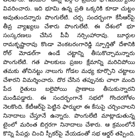
వివరించారు. ఇది భూమి ఉన్న ప్రతి ఒక్కరికి కూడా చుట్టం
అవుతుందన్నారు పొంగులేటి. చర్చ సందర్భంగా కేసీఆర్‌పై
తీవ్ర వ్యాఖ్యలు చేశారు పొంగులేటి. ఈ దేశంలో భూ
సంస్కరణలు చేసిన పీవీ నర్సింహారావు. బూర్గుల
రామకృష్ణారావు కొండా వెంకటరంగారెడ్డి స్పూర్తితో దేశానికి
రోల్ మోడల్‌గా ఉండే చట్టాన్ని తీసుకొచ్చామన్నారు
పొంగులేటి. గత పాలకులు ప్రజల క్షేమాన్ని మరిచిపోయి
తమకు తోచినట్టు నాలుగు గోడల మధ్య కూర్చొని చట్టాలు
చేశారని విమర్శించారు. దొర చేసిన తప్పునకు చాలా మంది
పేద రైతులు బలైపోయి ప్రాణాలు తీసుకున్నారని
మండిపడ్డారు. ఈ సందర్భంగానే సభలో గొందరగోళం
నెలకొంది. కేటీఆర్‌పై పెట్టిన ఫార్ములా ఈ కేసుపై చర్చించాలని
నినాదాలు చేస్తూనే ఉన్నారు. పొంగులేటి మాట్లాడుతున్న
టైంలో మరింత బిగ్గరగా నినాదాలు చేశారు. ఆ క్రమంలోనే
కొన్ని పేపర్లు చించి స్పీకర్‌పై వేయడంతో సభ ఆర్డర్ తప్పింది.