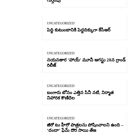
గుర్తింపు
UNCATEGORIZED
పెద్ది కుటుంబానికి పెద్దదిక్కుగా కేసీఆర్
UNCATEGORIZED
నయనతార ‘హాయ్’ మూవీ ఆగస్టు 28న గ్రాండ్
రిలీజ్
UNCATEGORIZED
బంగారు బోనం ఎత్తిన సినీ నటి, నిర్మాత
నిహారిక కొణిదెల
UNCATEGORIZED
జీరో టు హీరో పాత్రలను పోషించాలని ఉంది –
‘దందా’ ఫేమ్ దొర సాయి తేజ