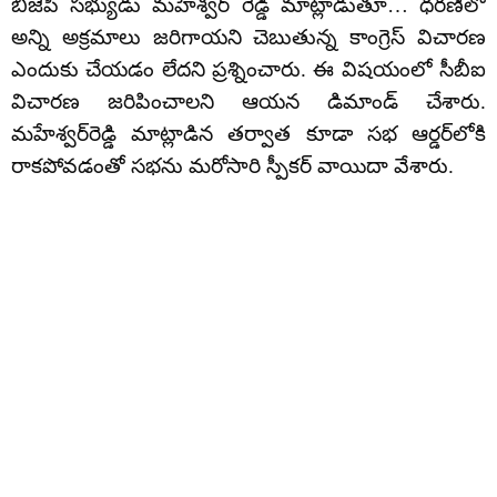
బీజేపీ సభ్యుడు మహేశ్వర్ రెడ్డి మాట్లాడుతూ… ధరణిలో
అన్ని అక్రమాలు జరిగాయని చెబుతున్న కాంగ్రెస్ విచారణ
ఎందుకు చేయడం లేదని ప్రశ్నించారు. ఈ విషయంలో సీబీఐ
విచారణ జరిపించాలని ఆయన డిమాండ్ చేశారు.
మహేశ్వర్‌రెడ్డి మాట్లాడిన తర్వాత కూడా సభ ఆర్డర్‌లోకి
రాకపోవడంతో సభను మరోసారి స్పీకర్ వాయిదా వేశారు.