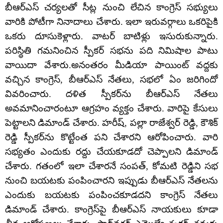
బీఆర్‌ఎస్ చర్యలతో సీట్ల నుంచి లేచిన కాంగ్రెస్‌ సభ్యులు
వారికి పోటీగా నినాదాలు చేశారు. ఇలా ఇరువర్గాలు ఒకరిపైకి
ఒకరు దూసుకెళ్లారు. వాటర్‌ బాటిళ్లు ఇసురుకున్నారు.
పరిస్థితి గమనించిన స్పీకర్‌ సభను పది నిమిషాల పాటు
వాయిదా వేశారు.అనంతరం మీడియా పాయింట్ వద్దకు
వచ్చిన కాంగ్రెస్, బీఆర్‌ఎస్ నేతలు, సభలో ఏం జరిగిందో
వివరించారు. దళిత స్పీకర్‌ను బీఆర్‌ఎస్ నేతలు
అవమానించారంటూ ఆగ్రహం వ్యక్తం చేశారు. వారిపై కేసులు
పెట్టాలని డిమాండ్ చేశారు. హరీష్‌, పల్లా రాజేశ్వర్ రెడ్డి, కౌశిక్
రెడ్డి స్పీకర్‌ను కొట్టేంత పని చేశారని ఆరోపించారు. వారి
సభ్యతం ఎందుకు రద్దు చేయకూడదో చెప్పాలని డిమాండ్
చేశారు. గతంలో ఇలా చేశారనే సంపత్‌, కోమటి రెడ్డిని సభ
నుంచి బయటకు పంపించారని ఇప్పుడు బీఆర్‌ఎస్ నేతలను
ఎందుకు బయటకు పంపించకూడదని కాంగ్రెస్ నేతలు
డిమాండ్ చేశారు. కాంగ్రెస్‌పై బీఆర్‌ఎస్ నాయకులు కూడా