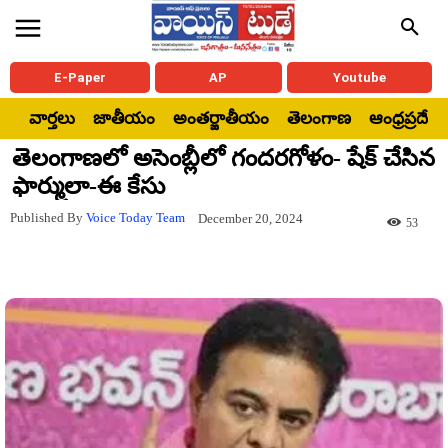
E-Paper
AP
Youtube
వార్తలు
జాతీయం
అంతర్జాతీయం
తెలంగాణ
ఆంధ్రప్రదేశ్
తెలంగాణలో అసెంబ్లీలో గందరగోళం- షేక్ చేసిన
ఫార్ములా-ఈ కేసు
Published By
Voice Today Team
December 20, 2024
53