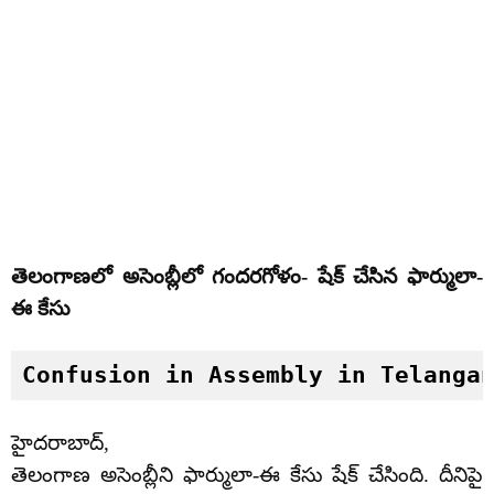
తెలంగాణలో అసెంబ్లీలో గందరగోళం- షేక్ చేసిన ఫార్ములా-
ఈ కేసు
Confusion in Assembly in Telanga
హైదరాబాద్‌,
తెలంగాణ అసెంబ్లీని ఫార్ములా-ఈ కేసు షేక్ చేసింది. దీనిపై