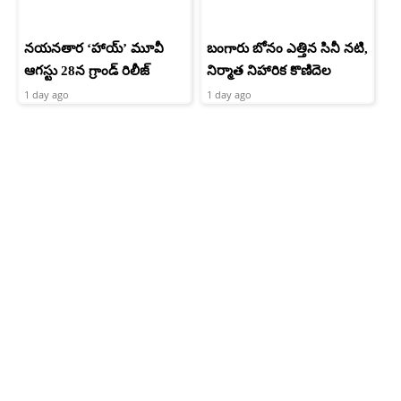
నయనతార ‘హాయ్’ మూవీ
బంగారు బోనం ఎత్తిన సినీ నటి,
ఆగస్టు 28న గ్రాండ్ రిలీజ్
నిర్మాత నిహారిక కొణిదెల
1 day ago
1 day ago