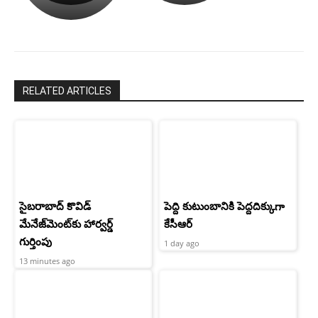
రామ్
శెట్టి.
చరణ్
RELATED ARTICLES
సైబరాబాద్‌ కొవిడ్‌
పెద్ది కుటుంబానికి పెద్దదిక్కుగా
మేనేజ్‌మెంట్‌కు హార్వర్డ్‌
కేసీఆర్
గుర్తింపు
1 day ago
13 minutes ago