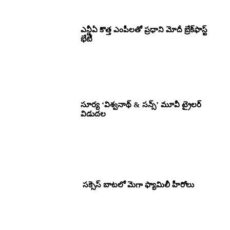
ఎన్డీఏ కొత్త ఎంపీలతో ప్రధాని మోదీ బ్రేక్‌ఫాస్ట్
భేటీ
సూర్య ‘విశ్వనాథ్ & సన్స్’ మూవీ ట్రైలర్
విడుదల
సక్సెస్ బాటలో మెగా ఫ్యామిలీ హీరోలు