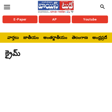
E-Paper
AP
Youtube
వార్తలు
జాతీయం
అంతర్జాతీయం
తెలంగాణ
ఆంధ్రప్రదేశ్
క్రైమ్