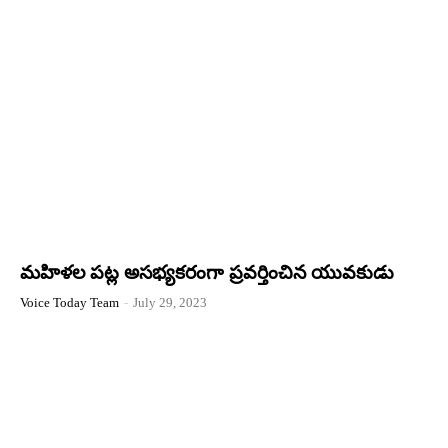
మహిళల పట్ల అసభ్యకరంగా ప్రవర్తించిన యువకుడు
Voice Today Team
-
July 29, 2023