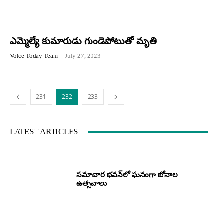
ఎమ్మెల్యే కుమారుడు గుండెపోటుతో మృతి
Voice Today Team
-
July 27, 2023
231
232
233
LATEST ARTICLES
సమాచార భవన్‌లో ఘనంగా బోనాల
ఉత్సవాలు