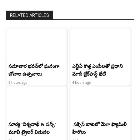
RELATED ARTICLES
సమాచార భవన్‌లో ఘనంగా
ఎన్డీఏ కొత్త ఎంపీలతో ప్రధాని
బోనాల ఉత్సవాలు
మోదీ బ్రేక్‌ఫాస్ట్ భేటీ
3 hours ago
4 hours ago
సూర్య ‘విశ్వనాథ్ & సన్స్’
సక్సెస్ బాటలో మెగా ఫ్యామిలీ
మూవీ ట్రైలర్ విడుదల
హీరోలు