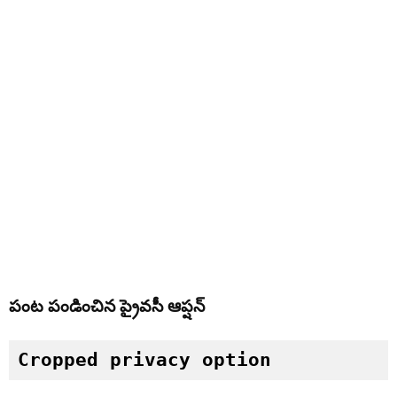
పంట పండించిన ప్రైవసీ ఆప్షన్
Cropped privacy option