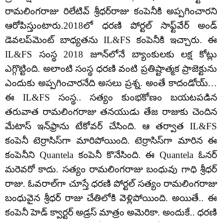
రామలింగరాజు రిలేటివ్ శ్రీధర్‌రాజు కంపెనీకి అప్పగించారని
ఆరోపిస్తుంటారు.2018లో ధరణి పోర్టల్‌ సాఫ్ట్‌వేర్‌ అండ్‌
డెవలప్‌మెంట్‌ బాధ్యతను IL&FS కంపెనీకి ఇచ్చారు. ఈ
IL&FS సంస్థ 2018 జూన్‌లోనే బ్యాంకులకు లక్ష కోట్లు
ఎగ్గొట్టింది. అలాంటి సంస్థ ధరణి వంటి ప్రతిష్టాత్మక ప్రాజెక్టును
ఎందుకు అప్పగించారనేది అసలు ప్రశ్న. అంతే కాదండోయ్…
ఈ IL&FS సంస్థ.. సత్యం కుంభకోణం బయటపడిన
తరువాత రామలింగరాజు తనయుడు తేజ రాజుకు చెందిన
మేటాస్ ఇన్‌ఫ్రాను టేకోవర్ చేసింది. ఆ తర్వాత IL&FS
కంపెనీ టెర్రాసిస్‌గా మారిపోయింది. టెర్రాసిస్‌గా మారిన ఈ
కంపెనీని Quantela కంపెనీ కొనేసింది. ఈ Quantela ఓనర్
మరెవరో కాదు. సత్యం రామలింగరాజు బంధువు గాధి శ్రీధర్
రాజు. ఓవరాల్‌గా చూస్తే ధరణి పోర్టల్ సత్యం రామలింగరాజు
బంధువైన శ్రీధర్ రాజు చేతిలోకి వెళ్లిపోయింది. అయితే.. ఈ
కంపెనీ హెడ్ క్వార్టర్ అడ్రస్ మాత్రం అమెరికా. అందుకే.. ధరణి