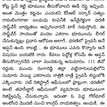
కోట్ల ఫైన్ కట్టి భూములు తీసుకోవాలని ఈడీ రిప్లై ఇచ్చింది.
అంత మొత్తం కట్టడం ఎందుకని కేసీఆర్‌ సర్కార్‌ సత్యం
రామలింగరాజు బంధువు కంపెనీకి ఇన్‌డైరెక్టుగా ధరణి
సాఫ్ట్‌వేర్‌ బాధ్యతలు అప్పగించారనే టాక్ నడుస్తోంది. ఈ
సాఫ్ట్‌వేర్ సాయంతో వందల ఎకరాల భూములను లీగల్‌
చేసుకున్నట్లు ప్రధాన ఆరోపణ.అలాగే.. ధరణిలో ప్రైవసీ అనే
ఆప్షన్ ఉంది. కాబట్టి… ఈ భూములు ఎవరు కొన్నారు అనే
విషయం బయటికి రాదు. కేవలం పెద్దోళ్ల కోసమే ఈ ఆప్షన్
తీసుకొచ్చారనేది చాలా మందికున్న అనుమానం. 111 జీవో
రద్దుకు ముందు రంగారెడ్డి జిల్లా వ‌ట్టినాగుల‌ప‌ల్లిలోని
సుమారు వెయ్యి ఎక‌రాల‌ను రాత్రికి రాత్రే ప్రైవసీ లిస్టులోకి
ఎక్కించారు. సబ్ రిజిస్ట్రార్ ఆఫీసులలో ప్లాట్లుగా, ధరణిలో
అంటే తహసీల్దార్ ఆఫీసులలో వ్యవసాయ భూములుగా
రిజిస్ట్రేషన్స్ చేసుకున్నారు. ఇదంతా ఓ పెద్ద గోల్‌మాల్
అంటోంది మొదటి నుంచి కాంగ్రెస్ నాయకత్వం. అందుకే.. ఈ