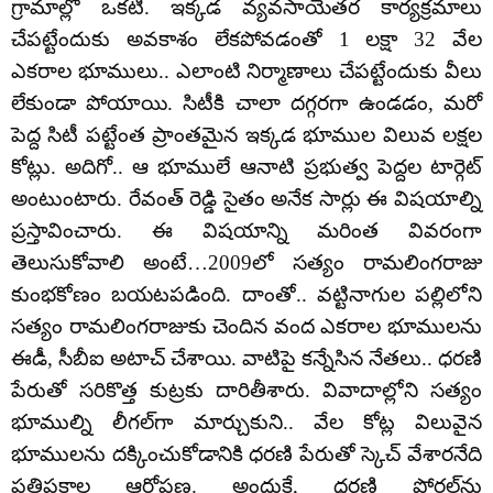
గ్రామాల్లో ఒకటి. ఇక్కడ వ్యవసాయేతర కార్యక్రమాలు
చేపట్టేందుకు అవకాశం లేకపోవడంతో 1 లక్షా 32 వేల
ఎకరాల భూములు.. ఎలాంటి నిర్మాణాలు చేపట్టేందుకు వీలు
లేకుండా పోయాయి. సిటీకి చాలా దగ్గరగా ఉండడం, మరో
పెద్ద సిటీ పట్టేంత ప్రాంతమైన ఇక్కడ భూముల విలువ లక్షల
కోట్లు. అదిగో.. ఆ భూములే ఆనాటి ప్రభుత్వ పెద్దల టార్గెట్
అంటుంటారు. రేవంత్ రెడ్డి సైతం అనేక సార్లు ఈ విషయాల్ని
ప్రస్తావించారు. ఈ విషయాన్ని మరింత వివరంగా
తెలుసుకోవాలి అంటే…2009లో సత్యం రామలింగరాజు
కుంభకోణం బయటపడింది. దాంతో.. వట్టినాగుల పల్లిలోని
సత్యం రామలింగరాజుకు చెందిన వంద ఎకరాల భూములను
ఈడీ, సీబీఐ అటాచ్‌ చేశాయి. వాటిపై కన్నేసిన నేతలు.. ధరణి
పేరుతో సరికొత్త కుట్రకు దారితీశారు. వివాదాల్లోని సత్యం
భూముల్ని లీగల్‌గా మార్చుకుని.. వేల కోట్ల విలువైన
భూములను దక్కించుకోడానికి ధరణి పేరుతో స్కెచ్ వేశారనేది
ప్రతిపక్షాల ఆరోపణ. అందుకే, ధరణి పోర్టల్‌ను