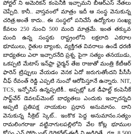
పోర్టల్ ని అమెరికన్ కంపెనీకి ఇచ్చామని బీఆర్ఎస్ నేతలు
చెప్పేది. కానీ.. వాస్తవంలో మాత్రం ఇదీ ఆ సంస్థ వెనుకున్న
చరిత్ర.అంతే కాదు.. ఈ సంస్థలో పనిచేసే ఉద్యోగుల సంఖ్య
కేవలం 250 నుంచి 500 మంది మాత్రమే. ఇంత తక్కువ
మంది ఉన్న సంస్థకు రాష్ట్రంలోని లక్షలాది ఎకరాల
భూములు, రైతుల బ్యాంకు, వ్యక్తిగత వివరాలు ఉండే ధరణి
బాధ్యతలు ఎలా ఇచ్చారనేది ప్రశ్న. పైగా సత్యం తనయుడు,
ఒకప్పటి మేటాస్ ఇన్‌ఫ్రా ఛైర్మన్ తేజ రాజుతో మంత్రి కేటీఆర్
ఫారెన్ ట్రిప్పులు వేయడం వెనక ఏదో జరుగుతోందని పీసీసీ
చీఫ్ రేవంత్ రెడ్డి ఎప్పటి నుంచో ఆరోపిస్తూనే ఉన్నారు. NIT,
TCS, ఇన్ఫోసిస్ ఉన్నప్పటికీ.. అప్పట్లో ఒక డీఫాల్ట్‌ కంపెనీకే
సాఫ్ట్‌వేర్‌ డెవలప్‌మెంట్‌ బాధ్యతలు ఎందుకు ఇచ్చారన్నది
అప్పటి ప్రతిపక్ష నాయకుల ప్రధాన అనుమానం. దాని
వెనుకున్న సీక్రెట్ స్కెట్.. ఇంకొక పెద్ద అనుమానం.సత్యం
రామలింగరాజు వట్టినాగులపల్లిలోని వేల కోట్ల భూముల
కోసం ఎన్ ఫోర్స్మెంట్ డైరెక్టరేట్-ఈడీ ని అడిగితే.. రూ. 8,500