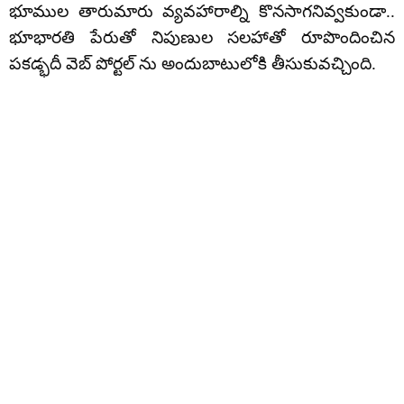
భూముల తారుమారు వ్యవహారాల్ని కొనసాగనివ్వకుండా..
భూభారతి పేరుతో నిపుణుల సలహాతో రూపొందించిన
పకడ్భదీ వెబ్ పోర్టల్ ను అందుబాటులోకి తీసుకువచ్చింది.