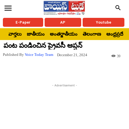
E-Paper
AP
Youtube
వార్తలు
జాతీయం
అంతర్జాతీయం
తెలంగాణ
ఆంధ్రప్రదేశ్
పంట పండించిన ప్రైవసీ ఆప్షన్
Published By
Voice Today Team
December 21, 2024
39
- Advertisement -