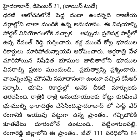
హైదరాబాద్, డిసెంబర్ 21, (వాయిస్ టుడే)
ధరణి ఆలోచనలోనే పెద్ద దందా ఉందన్నది రాజకీయ
వర్గాల్లోని చాలా మందికి ఉన్న అనుమానం. ఈ విషయాన్ని
పోర్టల్ వినియోగంలోకి వచ్చాక… అప్పుడు ప్రతిపక్ష పార్టీలో
ఉన్న రేవంత్ రెడ్డి గుర్తించారు. కళ్ల ముందే కోట్ల భూముల
రికార్డులు మారిపోతున్నాయని ఆరోపించారు. అర్థరాత్రి వేళ
మారిపోయిన నిషేధిత భూముల జాబితాలోని భూముల
వివరాల్ని ప్రజల ముందుంచి.. ప్రభుత్వాన్ని ప్రశ్నించారు.
వాటన్నింటిపై మౌనమే సమాధానంగా ఉంటూ వచ్చిన కేసీఆర్
సర్కార్.. భూమి రికార్డుల్లో అనేక చీకటి మార్పులకు
తెరలేపింది. రాత్రికి రాత్రే అనుయాయులకు కోట్లు కురిపించే
భూముల్ని ధారాదత్తం చేసేసింది.హైదరాబాద్ లో సాఫ్ట్ వేర్
రంగానికి ఆయువు పట్టుగా ఉన్న ప్రాంతం.. గచ్చిబౌలికి
కూతవేటు దూరంలోనే ఉంటుంది.. వట్టినాగులపల్లి.
రంగారెడ్డి జిల్లాలోని ఈ ప్రాంతం.. జీవో 111 పరిధిలోని 84