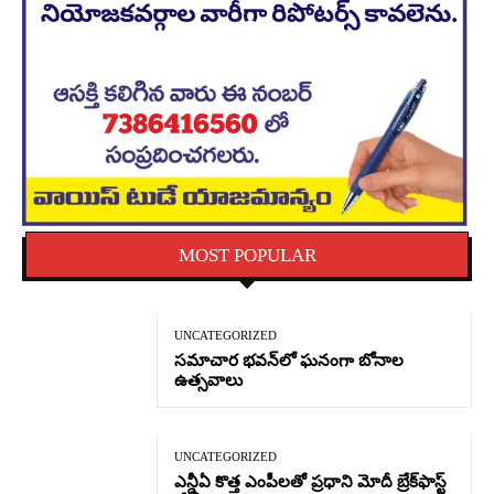
MOST POPULAR
UNCATEGORIZED
సమాచార భవన్‌లో ఘనంగా బోనాల
ఉత్సవాలు
UNCATEGORIZED
ఎన్డీఏ కొత్త ఎంపీలతో ప్రధాని మోదీ బ్రేక్‌ఫాస్ట్