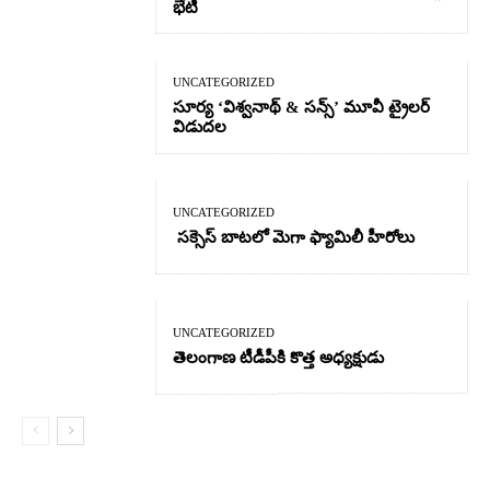
భేటీ
UNCATEGORIZED
సూర్య ‘విశ్వనాథ్ & సన్స్’ మూవీ ట్రైలర్
విడుదల
UNCATEGORIZED
సక్సెస్ బాటలో మెగా ఫ్యామిలీ హీరోలు
UNCATEGORIZED
తెలంగాణ టీడీపీకి కొత్త అధ్యక్షుడు