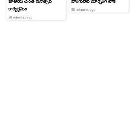
జాతీయ చేనేత దినోత్సవ
పొంగులేటి మార్నింగ్ వాక్
కార్యక్రమం
30 minutes ago
28 minutes ago