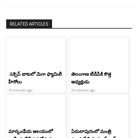
RELATED ARTICLES
సక్సెస్ బాటలో మెగా ఫ్యామిలీ
తెలంగాణ టీడీపీకి కొత్త
హీరోలు
అధ్యక్షుడు
16 minutes ago
25 minutes ago
మార్కండేయ ఆలయంలో
ఏదులాపురంలో మంత్రి