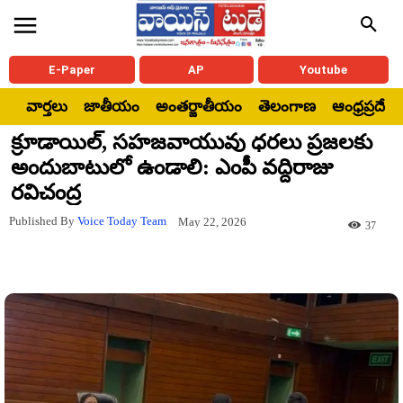
E-Paper
AP
Youtube
వార్తలు
జాతీయం
అంతర్జాతీయం
తెలంగాణ
ఆంధ్రప్రదేశ్
క్రూడాయిల్, సహజవాయువు ధరలు ప్రజలకు
అందుబాటులో ఉండాలి: ఎంపీ వద్దిరాజు
రవిచంద్ర
Published By
Voice Today Team
May 22, 2026
37