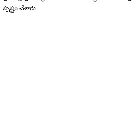
స్పష్టం చేశారు.