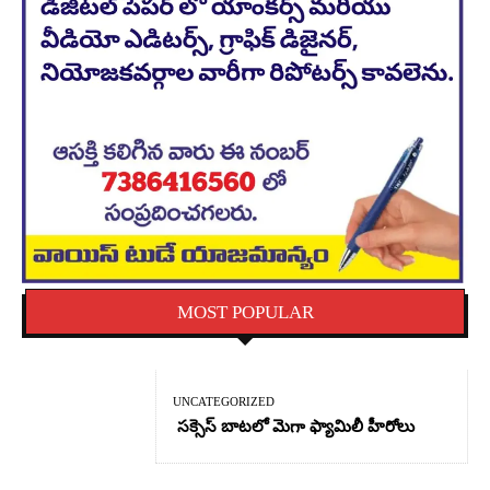
MOST POPULAR
UNCATEGORIZED
సక్సెస్ బాటలో మెగా ఫ్యామిలీ హీరోలు