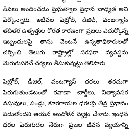
సేవలు అందించడం ప్రభుత్వాల ప్రధాన బాధ్యత అని
పేర్కొన్నారు. ఇటీవల పెట్రోల్, డీజిల్, వంటగ్యాస్
తదితర ఉత్పత్తుల కొరత కారణంగా ప్రజలు ఎదుర్కొన్న
ఇబ్బందులపై తాను వెంటనే ఉన్నతాధికారులతో
చర్చించి తెలుగు రాష్ట్రాల్లో సరఫరా వ్యవస్థను
మెరుగుపరిచే చర్యలు తీసుకున్నట్లు తెలిపారు.
పెట్రోల్, డీజిల్, వంటగ్యాస్ ధరలు తరచుగా
పెరుగుతుండటంతో రవాణా చార్జీలు, నిత్యావసర
వస్తువులు, పండ్లు, కూరగాయల ధరలపై తీవ్ర ప్రభావం
పడుతోందని ఆయన ఆందోళన వ్యక్తం చేశారు. ఇంధన
ధరల పెరుగుదల నేరుగా ప్రజల జీవన వ్యయాన్ని