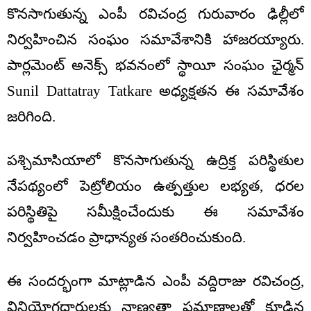
కొనసాగుతున్న ఎంపీ రవిచంద్ర గురువారం ఢిల్లీలో
నిర్వహించిన సంఘం సమావేశానికి హాజరయ్యారు.
పార్లమెంట్ అనెక్స్ భవనంలో స్థాయీ సంఘం ఛైర్మన్
Sunil Dattatray Tatkare అధ్యక్షతన ఈ సమావేశం
జరిగింది.
పశ్చిమాసియాలో కొనసాగుతున్న ఉద్రిక్త పరిస్థితుల
నేపథ్యంలో పెట్రోలియం ఉత్పత్తుల లభ్యత, ధరల
పరిస్థితిపై సమీక్షించేందుకు ఈ సమావేశం
నిర్వహించడం ప్రాధాన్యత సంతరించుకుంది.
ఈ సందర్భంగా మాట్లాడిన ఎంపీ వద్దిరాజు రవిచంద్ర,
వినియోగదారులకు నాణ్యతా ప్రమాణాలతో కూడిన