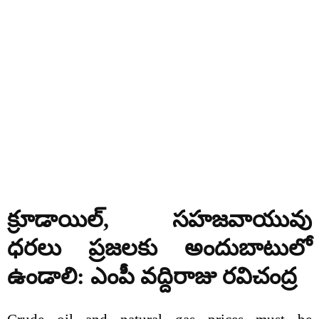
క్రూడాయిల్, సహజవాయువు
ధరలు ప్రజలకు అందుబాటులో
ఉండాలి: ఎంపీ వద్దిరాజు రవిచంద్ర