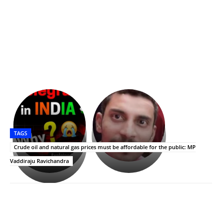
భగవంతుని
కేజీఎఫ్
ప్రసాదం
Upasana:
సినిమాతో
తీర్థం..తులసీదళం
భర్తపై
పాన్
TAGS
లేకుండా
రివెంజ్
ఇండియా
అసంపూర్ణం
తీర్చుకున్న
స్టార్
Crude oil and natural gas prices must be affordable for the public: MP
ఉపాసన..
హీరోయిన్‏గా
Vaddiraju Ravichandra
పాపం
శ్రీనిధి
రామ్
శెట్టి.
చరణ్