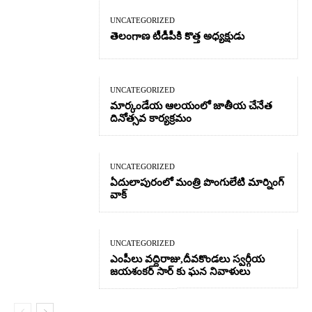
UNCATEGORIZED
తెలంగాణ టీడీపీకి కొత్త అధ్యక్షుడు
UNCATEGORIZED
మార్కండేయ ఆలయంలో జాతీయ చేనేత
దినోత్సవ కార్యక్రమం
UNCATEGORIZED
ఏదులాపురంలో మంత్రి పొంగులేటి మార్నింగ్
వాక్
UNCATEGORIZED
ఎంపీలు వద్దిరాజు,దీవకొండలు స్వర్గీయ
జయశంకర్ సార్ కు ఘన నివాళులు