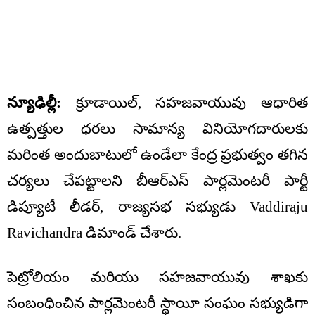
న్యూఢిల్లీ:
క్రూడాయిల్, సహజవాయువు ఆధారిత
ఉత్పత్తుల ధరలు సామాన్య వినియోగదారులకు
మరింత అందుబాటులో ఉండేలా కేంద్ర ప్రభుత్వం తగిన
చర్యలు చేపట్టాలని బీఆర్ఎస్ పార్లమెంటరీ పార్టీ
డిప్యూటీ లీడర్, రాజ్యసభ సభ్యుడు Vaddiraju
Ravichandra డిమాండ్ చేశారు.
పెట్రోలియం మరియు సహజవాయువు శాఖకు
సంబంధించిన పార్లమెంటరీ స్థాయీ సంఘం సభ్యుడిగా