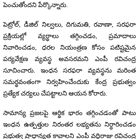
పెంచుతోందని పేర్కొన్నారు.
పెట్రోల్, డీజిల్ నిల్వలు, దిగుమతి, రవాణా, సరఫరా
ప్రక్రియల్లో వ్యర్థాలు తగ్గించడం, ప్రమాదాలు
నివారించడం, ధరల నియంత్రణ కోసం పటిష్టమైన
పర్యవేక్షణ వ్యవస్థ అవసరమని ఎంపీ రవిచంద్ర
సూచించారు. ఇంధన సరఫరా వ్యవస్థను మరింత
సమర్థవంతంగా నిర్వహించేందుకు కేంద్ర ప్రభుత్వం
ప్రత్యేక చర్యలు చేపట్టాలని ఆయన కోరారు.
సామాన్య ప్రజలపై ఆర్థిక భారం తగ్గించడంతో పాటు
ఇంధన ఉత్పత్తుల నిరంతర లభ్యతను నిర్ధారించడం
ప్రభుత్వ ప్రాధాన్యత కావాలని ఎంపీ వద్దిరాజు రవిచంద్ర