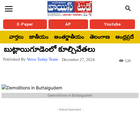
E-Paper
AP
Youtube
వార్తలు
జాతీయం
అంతర్జాతీయం
తెలంగాణ
ఆంధ్రప్రదేశ్
బుట్టాయిగూడెంలో కూల్చివేతలు
Published By
Voice Today Team
December 27, 2024
120
Demolitions in Buttaigudem
- Advertisement -