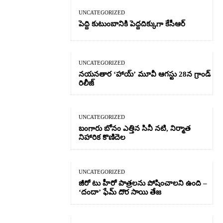
UNCATEGORIZED
పెద్ది కుటుంబానికి పెద్దదిక్కుగా కేసీఆర్
UNCATEGORIZED
నయనతార ‘హాయ్’ మూవీ ఆగస్టు 28న గ్రాండ్
రిలీజ్
UNCATEGORIZED
బంగారు బోనం ఎత్తిన సినీ నటి, నిర్మాత
నిహారిక కొణిదెల
UNCATEGORIZED
జీరో టు హీరో పాత్రలను పోషించాలని ఉంది –
‘దందా’ ఫేమ్ దొర సాయి తేజ