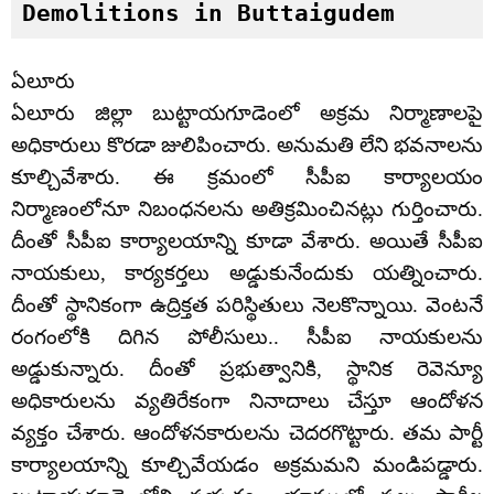
Demolitions in Buttaigudem
ఏలూరు
ఏలూరు జిల్లా బుట్టాయగూడెంలో అక్రమ నిర్మాణాలపై
అధికారులు కొరడా జులిపించారు. అనుమతి లేని భవనాలను
కూల్చివేశారు. ఈ క్రమంలో సీపీఐ కార్యాలయం
నిర్మాణంలోనూ నిబంధనలను అతిక్రమించినట్లు గుర్తించారు.
దీంతో సీపీఐ కార్యాలయాన్ని కూడా వేశారు. అయితే సీపీఐ
నాయకులు, కార్యకర్తలు అడ్డుకునేందుకు యత్నించారు.
దీంతో స్థానికంగా ఉద్రిక్తత పరిస్థితులు నెలకొన్నాయి. వెంటనే
రంగంలోకి దిగిన పోలీసులు.. సీపీఐ నాయకులను
అడ్డుకున్నారు. దీంతో ప్రభుత్వానికి, స్థానిక రెవెన్యూ
అధికారులను వ్యతిరేకంగా నినాదాలు చేస్తూ ఆందోళన
వ్యక్తం చేశారు. ఆందోళనకారులను చెదరగొట్టారు. తమ పార్టీ
కార్యాలయాన్ని కూల్చివేయడం అక్రమమని మండిపడ్డారు.