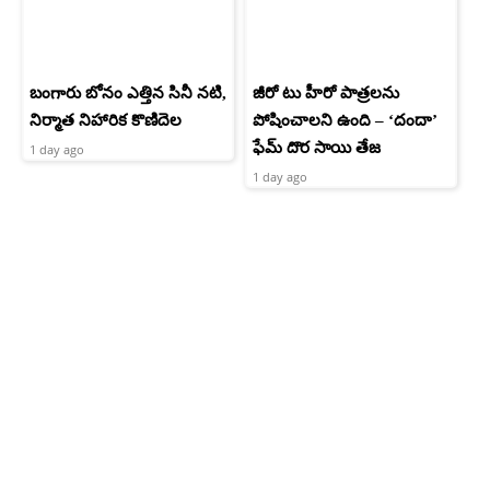
బంగారు బోనం ఎత్తిన సినీ నటి,
జీరో టు హీరో పాత్రలను
నిర్మాత నిహారిక కొణిదెల
పోషించాలని ఉంది – ‘దందా’
ఫేమ్ దొర సాయి తేజ
1 day ago
1 day ago