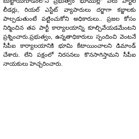
బుట్టాయగూడెంలోని ప్రభుత్వం భూముల్లో పలు పార్టీల
లీడర్లు, రియల్ ఎస్టేట్ వ్యాపారులు దర్జాగా కబ్జాలకు
పాల్పడుతుంటే పట్టించుకోని అధికారులు.. ప్రజల కోసం
నిర్మించిన తప పార్టీ కార్యాలయాన్ని కూల్చివేయడమేంటని
ప్రశ్నించారు.ప్రభుత్వం, ఉన్నతాధికారులు స్పందించి వెంటనే
సీపీఐ కార్యాలయానికి భూమి కేటాయించాలని డిమాండ్
చేశారు. లేని పక్షంలో నిరసనలు కొనసాగిస్తామని సీపీఐ
నాయకులు హెచ్చరించారు.