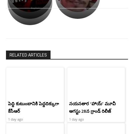
అసంపూర్ణం
తీర్చుకున్న
స్టార్
ఉపాసన..
హీరోయిన్‏గా
పాపం
శ్రీనిధి
రామ్
శెట్టి.
చరణ్
RELATED ARTICLES
పెద్ది కుటుంబానికి పెద్దదిక్కుగా
నయనతార ‘హాయ్’ మూవీ
కేసీఆర్
ఆగస్టు 28న గ్రాండ్ రిలీజ్
1 day ago
1 day ago