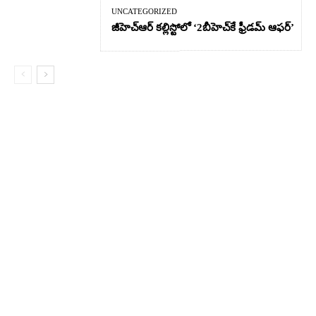
UNCATEGORIZED
జీహెచ్ఆర్‌ కల్లిస్టోలో ‘2బీహెచ్‌కే ఫ్రీడమ్ ఆఫర్’