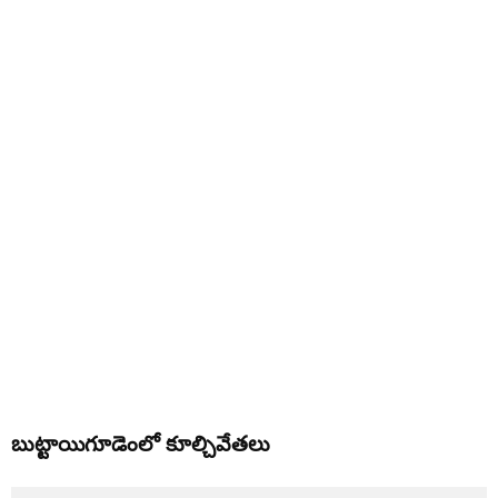
బుట్టాయిగూడెంలో కూల్చివేతలు