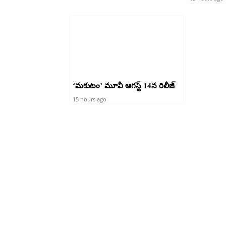
‘మకుటం’ మూవీ ఆగస్ట్ 14న రిలీజ్
15 hours ago