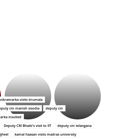
భగవంతుని
కేజీఎఫ్
ప్రసాదం
సినిమాతో
తీర్థం..తులసీదళం
పాన్
లేకుండా
ఇండియా
 vikramarka visits tirumala
అసంపూర్ణం
స్టార్
eputy cm manish sisodia
deputy cm
హీరోయిన్‏గా
శ్రీనిధి
arka insulted
శెట్టి.
Deputy CM Bhatti's visit to IIT
deputy cm telangana
ijheel
kamal haasan visits madras university