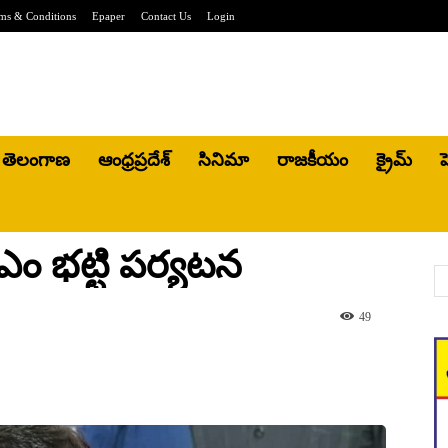
ms & Conditions
Epaper
Contact Us
Login
తెలంగాణ
ఆంధ్రప్రదేశ్
సినిమా
రాజకీయం
క్రైమ్
హ
ఎం భట్టి పర్యటన
49