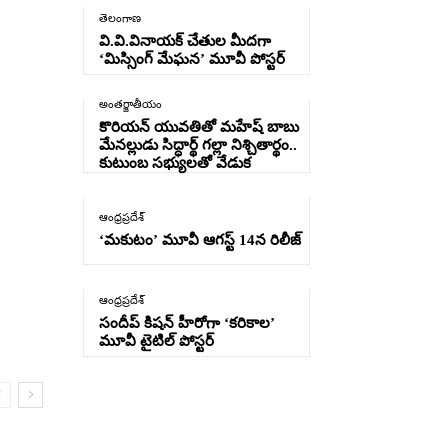
తెలంగాణ
వి.వి.వినాయక్ చేతుల మీదగా
‘మిస్సింగ్ మేఘన’ మూవీ పోస్టర్
అంతర్జాతీయం
కొరియన్ యువతితో మహేష్ బాబు
మేనల్లుడు సిద్ధార్థ్ గల్లా నిశ్చితార్థం..
కుటుంబ సభ్యులతో వేడుక
ఆంధ్రప్రదేశ్
‘మకుటం’ మూవీ ఆగస్ట్ 14న రిలీజ్
ఆంధ్రప్రదేశ్
సందీప్ కిషన్ హీరోగా ‘కరికాల’
మూవీ టైటిల్ పోస్టర్