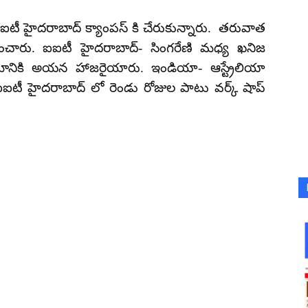
ం ఐఐటీ హైదరాబాద్ క్యాంపస్ కి చేరుకున్నారు. తరువాత
చారు. ఐఐటీ హైదరాబాద్- సింగరేణి మధ్య ఖనిజ
్రమానికి అయన హాజరైయారు. ఇండియా- ఆస్ట్రేలియా
పై ఐఐటీ హైదరాబాద్ లో రెండు రోజుల పాటు వర్క్ షాప్