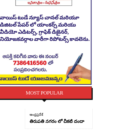
MOST POPULAR
ఆంధ్రప్రదేశ్
తిరుపతి నగరం లో చీకటి దందా