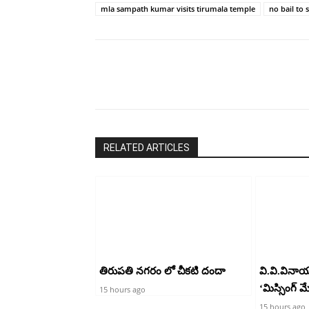
mla sampath kumar visits tirumala temple
no bail to 
Share
RELATED ARTICLES
తిరుపతి నగరం లో చీకటి దందా
వి.వి.వినా
‘మిస్సింగ్ 
15 hours ago
15 hours ago