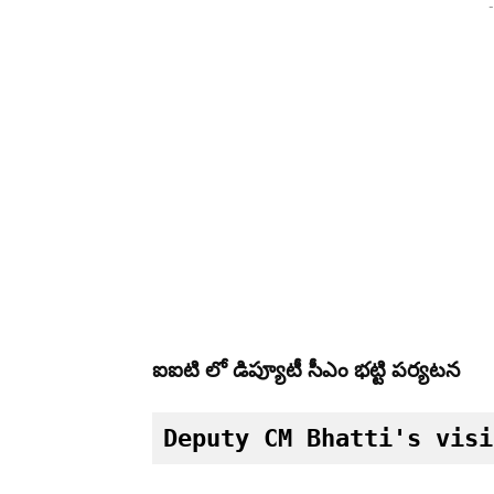
-
ఐఐటి లో డిప్యూటీ సీఎం భట్టి పర్యటన
Deputy CM Bhatti's visi