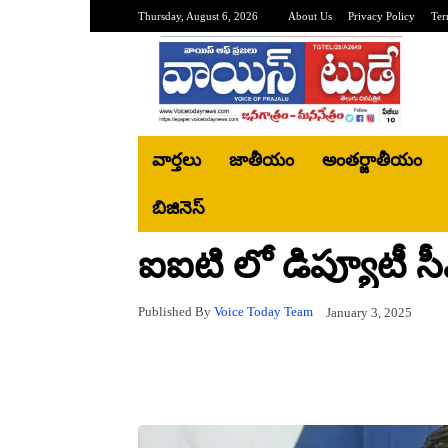
Thursday, August 6, 2026
About Us
Privacy Policy
Ter
వార్తలు
జాతీయం
అంతర్జాతీయం
బిజినెస్‌
ఐఐటి లో డిప్యూటీ సీ
Published By
Voice Today Team
January 3, 2025