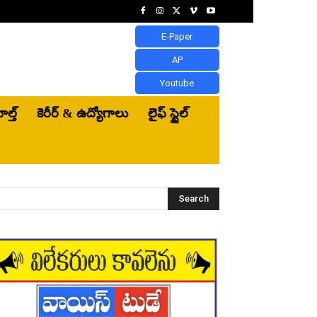
E-Paper
AP
Youtube
ెల్త్‌
కెరీర్ & ఉద్యోగాలు
లైఫ్ స్టైల్
Search