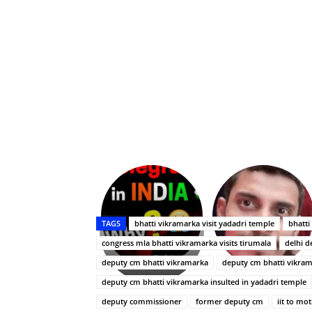
Upasana:
భర్తపై
రివెంజ్
TAGS
bhatti vikramarka visit yadadri temple
bhatti
తీర్చుకున్న
congress mla bhatti vikramarka visits tirumala
delhi d
ఉపాసన..
పాపం
deputy cm bhatti vikramarka
deputy cm bhatti vikram
రామ్
deputy cm bhatti vikramarka insulted in yadadri temple
చరణ్
deputy commissioner
former deputy cm
iit to mot