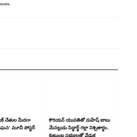
sisodia
యక్ చేతుల మీదగా
కొరియన్ యువతితో మహేష్ బాబు
మేఘన’ మూవీ పోస్టర్
మేనల్లుడు సిద్ధార్థ్ గల్లా నిశ్చితార్థం..
కుటుంబ సభ్యులతో వేడుక