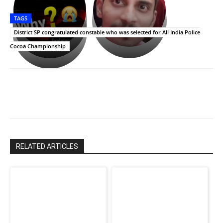
తీర్థం..తులసీదళం
భర్తపై
పాన్
TAGS
లేకుండా
రివెంజ్
ఇండియా
అసంపూర్ణం
తీర్చుకున్న
స్టార్
District SP congratulated constable who was selected for All India Police
ఉపాసన..
హీరోయిన్‏గా
Cocoa Championship
పాపం
శ్రీనిధి
రామ్
శెట్టి.
చరణ్
RELATED ARTICLES