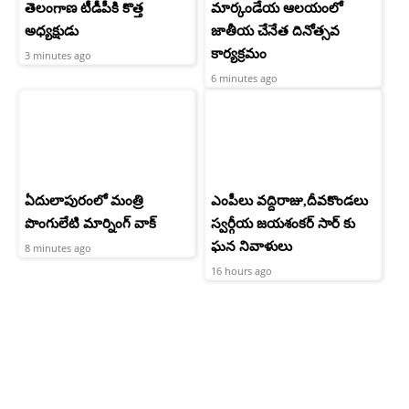
తెలంగాణ టీడీపీకి కొత్త
మార్కండేయ ఆలయంలో
అధ్యక్షుడు
జాతీయ చేనేత దినోత్సవ
కార్యక్రమం
3 minutes ago
6 minutes ago
ఏదులాపురంలో మంత్రి
ఎంపీలు వద్దిరాజు,దీవకొండలు
పొంగులేటి మార్నింగ్ వాక్
స్వర్గీయ జయశంకర్ సార్ కు
ఘన నివాళులు
8 minutes ago
16 hours ago