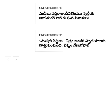
UNCATEGORIZED
ఎంపీలు వద్దిరాజు,దీవకొండలు స్వర్గీయ
జయశంకర్ సార్ కు ఘన నివాళులు
UNCATEGORIZED
‘హుషార్‌ పిట్టలు’ చిత్రం అందరి హృదయాలకు
హత్తుకుంటుంది: బెక్కెం వేణుగోపాల్‌