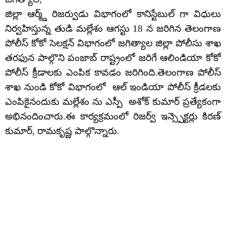
జిల్లా ఆర్మ్డ్ రిజర్వుడు విభాగంలో కానిస్టేబుల్ గా విధులు
నిర్వహిస్తున్న తుడి మల్లేశం ఆగస్టు 18 న జరిగిన తెలంగాణ
పోలీస్ కోకో సెలక్షన్ విభాగంలో జగిత్యాల జిల్లా పోలీసు శాఖ
తరఫున పాల్గొని పంజాబ్ రాష్ట్రంలో జరిగే ఆలిండియా కోకో
పోలీస్ క్రీడాలకు ఎంపిక కావడం జరిగింది.తెలంగాణ పోలీస్
శాఖ నుండి కోకో విభాగంలో ఆల్ ఇండియా పోలీస్ క్రీడలకు
ఎంపికైనందుకు మల్లేశం ను ఎస్పీ అశోక్ కుమార్ ప్రత్యేకంగా
అభినందించారు.ఈ కార్యక్రమంలో రిజర్వ్ ఇన్స్పెక్టర్లు కిరణ్
కుమార్, రామకృష్ణ పాల్గొన్నారు.