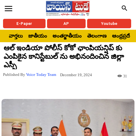
E-Paper
AP
Youtube
వార్తలు
జాతీయం
అంతర్జాతీయం
తెలంగాణ
ఆంధ్రప్రదేశ్
ఆల్ ఇండియా పోలీస్ కోకో ఛాంపియన్షిప్ కు
ఎంపికైన కానిస్టేబుల్ ను అభినందించిన జిల్లా
ఎస్పీ
Published By
Voice Today Team
December 19, 2024
31