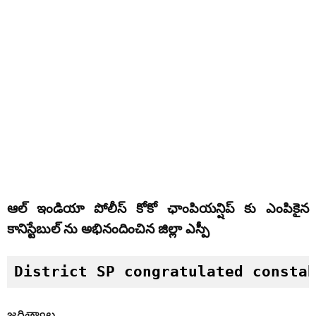
ఆల్ ఇండియా పోలీస్ కోకో ఛాంపియన్షిప్ కు ఎంపికైన
కానిస్టేబుల్ ను అభినందించిన జిల్లా ఎస్పీ
District SP congratulated consta
జగిత్యాల,