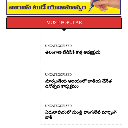
MOST POPULAR
UNCATEGORIZED
తెలంగాణ టీడీపీకి కొత్త అధ్యక్షుడు
UNCATEGORIZED
మార్కండేయ ఆలయంలో జాతీయ చేనేత
దినోత్సవ కార్యక్రమం
UNCATEGORIZED
ఏదులాపురంలో మంత్రి పొంగులేటి మార్నింగ్
వాక్