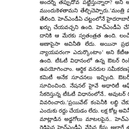
అందర్నీ తప్పుదోవ పట్టిస్తున్నారా? అన
ముందుకెళతామని తేల్చిచెప్పారు.’మంత్రి
తేలింది. హెచ్ఎండీఏ చట్టంలోనే హైదరాబాద్ 
ఖర్చు చేయవచ్చని ఉంది. హెచ్ఎండీఏ చే
దానికి ఆ మేరకు స్వతంత్రత ఉంది. లంచ్ 
అణాపైసా అవినీతి లేదు. అయినా ప్రభుత
న్యాయపరంగా ఎదుర్కొంటాం’ అని కేటీఆర్
ఉంది. టీఓటీ విధానంలో ఉన్న ఔటర్ రింగ
ఉపయోగించాం. ఆర్థిక వనరుల సమీకరణపైన 
కమిటీ అనేక సూచనలు ఇచ్చింది. ఔటర్ 
సూచించింది. నేషనల్ హైవే అథారిటీ
సేకరిస్తున్న టీఓటీ విధానంలోనే.. అవుటర్ 
వివరించారు.’ప్రయివేట్ కంపెనీకి లబ్ధి చేక
ఎందుకు రద్దు చేయడం లేదు. లక్ష కోట్ల అవినీ
మాట్లాడిన అడ్డగోలు మాటలపైన.. హెచ్ఎం
రెడ్డిపైన హెచ్ఎండీఏ వేసిన కేసు అలాగే ఉ