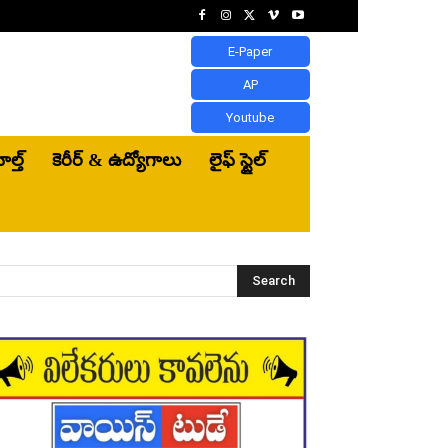
E-Paper
AP
Youtube
ెల్త్‌
కెరీర్ & ఉద్యోగాలు
లైఫ్ స్టైల్
Search