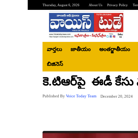
Thursday, August 6, 2026
About Us
Privacy Policy
Ter
వార్తలు
జాతీయం
అంతర్జాతీయం
బిజినెస్‌
కె.టిఆర్‌పై ఈడీ కేస
Published By
Voice Today Team
December 20, 2024