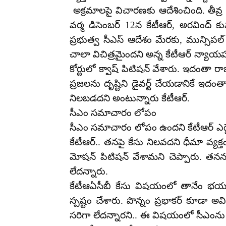
అక్రమాలపై విచారణకు ఆదేశించింది. తీవ్ర
వర్మ డిసెంబర్ 12న కేటీఆర్, అరవింద్ క
ప్రభుత్వ సీఎస్‌ ఆదేశం మేరకు, మున్సిపల
చాలా విచిత్రమైందని అన్న కేటీఆర్‌ న్యాయ
కోర్టులో క్వాష్ పిటిషన్ వేశారు. ఇదంతా
ప్రజలను దృష్టిని డైవర్ట్ చేయడానికే ఇదం
నిలబడదని అంటున్నారు కేటీఆర్.
సీఎం సమాచారం లోపం
సీఎం సమాచారం లోపం ఉందని కేటీఆర్‌ ఎద్దే
కేటీఆర్.. తనపై కేసు నిలవదని ధీమా వ్యక్త
మోషన్‌ పిటిషన్‌ వేశామని చెప్పారు. తన
లేదన్నారు.
కేటీఆఏసీబీ కేసు విషయంలో తానేం భయపడడం
స్పష్టం చేశారు. పొన్నం ప్రభాకర్ కూడా అవి
సరిగా లేదన్నారని.. ఈ విషయంలో సీఎంను ఎ