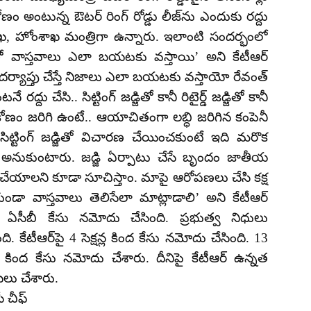
 అంటున్న ఔటర్ రింగ్ రోడ్డు లీజ్‌ను ఎందుకు రద్దు
శాఖ, హోంశాఖ మంత్రిగా ఉన్నారు. ఇలాంటి సందర్భంలో
తో వాస్తవాలు ఎలా బయటకు వస్తాయి’ అని కేటీఆర్
దర్యాప్తు చేస్తే నిజాలు ఎలా బయటకు వస్తాయో రేవంత్
 రద్దు చేసి.. సిట్టింగ్ జడ్జితో కానీ రిటైర్డ్ జడ్జితో కానీ
కోణం జరిగి ఉంటే.. ఆయాచితంగా లబ్ధి జరిగిన కంపెనీ
 సిట్టింగ్ జడ్జితో విచారణ చేయించకుంటే ఇది మరొక
ు అనుకుంటారు. జడ్జి ఏర్పాటు చేసే బృందం జాతీయ
యాలని కూడా సూచిస్తాం. మాపై ఆరోపణలు చేసి కక్ష
డా వాస్తవాలు తెలిసేలా మాట్లాడాలి’ అని కేటీఆర్
‌పై ఏసీబీ కేసు నమోదు చేసింది. ప్రభుత్వ నిధులు
కేటీఆర్‌పై 4 సెక్షన్ల కింద కేసు నమోదు చేసింది. 13
B కింద కేసు నమోదు చేశారు. దీనిపై కేటీఆర్ ఉన్నత
ాఖలు చేశారు.
ీ చీఫ్