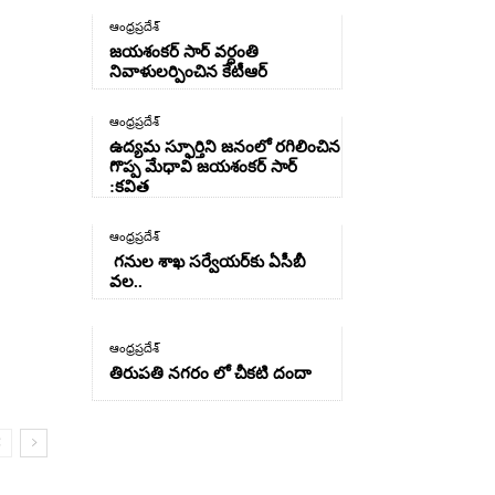
ఆంధ్రప్రదేశ్
జయశంకర్ సార్ వర్ధంతి
నివాళులర్పించిన కేటీఆర్
ఆంధ్రప్రదేశ్
ఉద్యమ స్ఫూర్తిని జనంలో రగిలించిన
గొప్ప మేధావి జయశంకర్ సార్
:కవిత
ఆంధ్రప్రదేశ్
గనుల శాఖ సర్వేయర్‌కు ఏసీబీ
వల..
ఆంధ్రప్రదేశ్
తిరుపతి నగరం లో చీకటి దందా