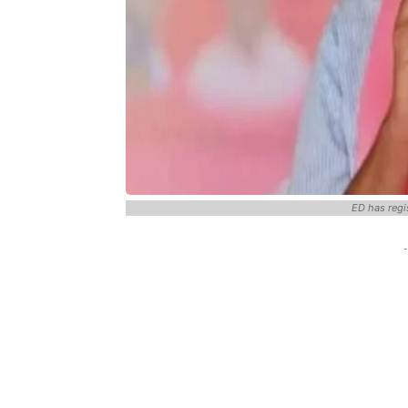
ED has regi
-