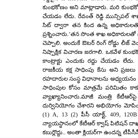
కుంభకోణం అని మాట్లాడారు. మరి కుంభకోణం
చేయడం లేదు. రేవంత్ రెడ్డి మున్సిపల్ 
సిట్ ద్వారా తన కింద ఉన్న అధికారుల
ప్రశ్నించారు.’తన సొంత శాఖ అధికారులతో 
చెప్పాలి. అందుకే ఔటర్ రింగ్ రోడ్డు లీజ్ వెంటనే
నిష్పాక్షిక విచారణ జరగాలి. ఒకవేళ కుంభ
కాంట్రాక్టు ఎందుకు రద్దు చేయడం లేదు.
రాజకీయ కక్ష సాధింపు కేసు అని ప్రజల
రహదారుల సంస్థ విధానాలను అధ్యయనం చే
సాధింపుల కోసం మాత్రమే పరిమితం కాకుం
వ్యాఖ్యానించారు.మాజీ మంత్రి కేటీఆర్
దుర్వినియోగం చేశారని అభియోగం మోపింది. 
(1) A, 13 (2) పీసీ యాక్ట్‌, 409, 120
న్యాయస్థానంలో కేటీఆర్‌ క్వాష్‌ పిటిషన్‌ ద
కబుర్లొద్దు.. అంతా క్లియర్‌గా ఉందన్న టీపీసీస