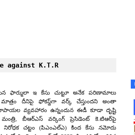
e against K.T.R
ిన ఫార్ములా ఇ కేసు చుట్టూ అనేక పరిణామాలు
్రం దీనిపై ఫోకస్డ్‌గా వర్క్ చేస్తుందని అంతా
ల రూపాయల వ్యవహారం ఉన్నందున ఈడీ కూడా దృష్టి
ంత్రి, బీఆర్‌ఎస్ వర్కింగ్ ప్రెసిడెంట్‌ కె.టిఆర్‌పై
రింగ్ నిరోధక చట్టం (పిఎంఎల్‌ఎ) కింద కేసు నమోదు