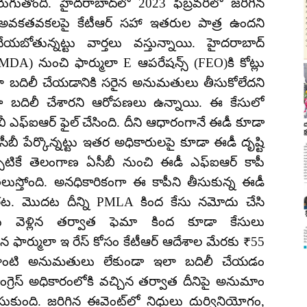
జరుగుతోంది. హైదరాబాద్‌లో 2023 ఫిబ్రవరిలో జరిగిన
థిక అవకతవకలపై కేటీఆర్ సహా ఇతరుల పాత్ర ఉందని
బోతున్నట్టు వార్తలు వస్తున్నాయి. హైదరాబాద్
HMDA) నుంచి ఫార్ములా E ఆపరేషన్స్ (FEO)కి కోట్లు
ఇలా బదిలీ చేయడానికి సరైన అనుమతులు తీసుకోలేదని
ంగా బదిలీ చేశారని ఆరోపణలు ఉన్నాయి. ఈ కేసులో
బీ ఎఫ్‌ఐఆర్‌ ఫైల్ చేసింది. దీని ఆధారంగానే ఈడీ కూడా
ఏసీబీ పేర్కొన్నట్టు ఇతర అధికారులపై కూడా ఈడీ దృష్టి
ప్పటికే తెలంగాణ ఏసీబీ నుంచి ఈడీ ఎఫ్‌ఐఆర్‌ కాపీ
 తెలుస్తోంది. అనధికారికంగా ఈ కాపీని తీసుకున్న ఈడీ
నారట. మొదట దీన్ని PMLA కింద కేసు నమోదు చేసి
ు వెళ్లిన తర్వాత ఫెమా కింద కూడా కేసులు
 ఫార్ములా ఇ రేస్‌ కోసం కేటీఆర్ ఆదేశాల మేరకు ₹55
 ఎలాంటి అనుమతులు లేకుండా ఇలా బదిలీ చేయడం
ాంగ్రెస్ అధికారంలోకి వచ్చిన తర్వాత దీనిపై అనుమాం
 చేసుకుంది. జరిగిన ఈవెంట్‌లో నిధులు దుర్వినియోగం,