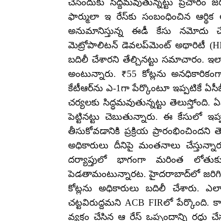
చేసేందుకు సిద్దమవుతున్నట్టు ప్రచారం 
ఫార్ములా ఇ రేస్‌కు సంబంధించిన ఆర్
అనుమానిస్తున్న ఈడీ కేసు నమోదు చేయ
మెట్రోపాలిటన్ డెవలప్‌మెంట్ అథారిటీ (
బదిలీ చేశారని తేల్చినట్టు సమాచారం. 
అంటున్నారు. ₹55 కోట్లను అనధికారిక
కేటీఆర్‌ను ఎ-1గా పేర్కొంటూ ఇప్పటికే ఏసీ
చర్యలకు సిద్ధమవుతున్నట్టు తెలుస్తోంది. 
పెట్టినట్టు చెబుతున్నారు. ఈ కేసులో ఇ
తీసుకోవడానికి ప్రక్రియ ప్రారంభించిందని
అధికారులు దీనిపై మంతనాలు చేస్తున్
దర్యాప్తులో భాగంగా మరింత లోతుక
పెడతామంటున్నారట. హైదరాబాద్‌లో జరిగిన
కోట్లను అధికారులు బదిలీ చేశారు.
చట్టవిరుద్దమని ACB FIRలో పేర్కొంది. క
వ్యక్తం చేసిన ఆ రేస్‌ ఒప్పందాన్ని రద్దు