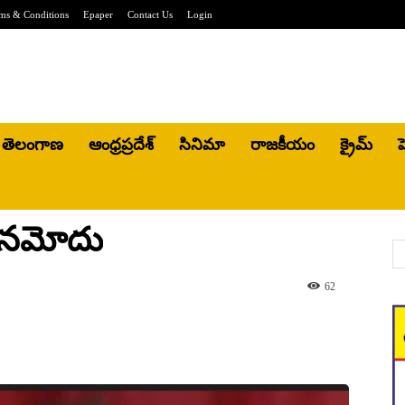
ms & Conditions
Epaper
Contact Us
Login
తెలంగాణ
ఆంధ్రప్రదేశ్
సినిమా
రాజకీయం
క్రైమ్
హ
ు నమోదు
62