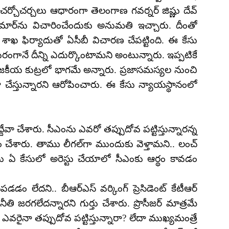
 చర్చోచర్చలు ఆధారంగా తెలంగాణ గవర్నర్ జిష్ణు దేవ్
ుమార్‌ను విచారించేందుకు అనుమతి ఇచ్చారు. దీంతో
్ శాఖ ఫిర్యాదుతో ఏసీబీ విచారణ చేపట్టింది. ఈ కేసు
పరంగానే దీన్ని ఎదుర్కొంటామని అంటున్నారు. ఇప్పటికే
 రాజకీయ కుట్రలో భాగమే అన్నారు. ప్రజాసమస్యల నుంచి
తా చేస్తున్నారని ఆరోపించారు. ఈ కేసు న్యాయస్థానంలో
వా చేశారు. సీఎంను ఎవరో తప్పుదోవ పట్టిస్తున్నారన్న
ం చేశారు. తాము లీగల్‌గా ముందుకు వెళ్తామని.. లంచ్‌
ను ఏ కేసులో అరెస్టు చేయాలో సీఎంకు ఆర్థం కావడం
 లేదని.. బీఆర్ఎస్ వర్కింగ్ ప్రెసిడెంట్ కేటీఆర్
నీతి జరగలేదన్నారని గుర్తు చేశారు. ప్రొసీజర్ మాత్రమే
వరైనా తప్పుదోవ పట్టిస్తున్నారా? లేదా ముఖ్యమంత్రే