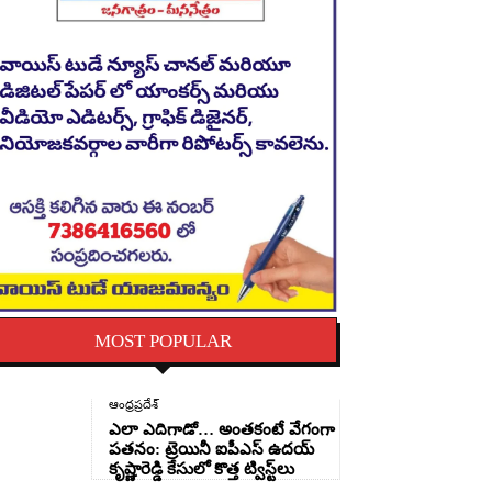
MOST POPULAR
ఆంధ్రప్రదేశ్
ఎలా ఎదిగాడో… అంతకంటే వేగంగా
పతనం: ట్రెయినీ ఐపీఎస్ ఉదయ్
కృష్ణారెడ్డి కేసులో కొత్త ట్విస్ట్‌లు