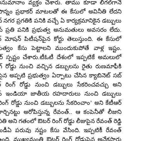
ి అనుమానాం వ్యక్తం చేశారు. తాము కూడా లీగల్‌గానే
 పొన్నం ప్రభాకర్ మాటలతో ఈ కేసులో అవినీతి లేదని
నగర ప్రగతికి పనికి వచ్చే ఏ కార్యక్రమానికైన డబ్బులు
సే ప్రతి పనికి ప్రభుత్వ అనుమతులు అవసరం లేదు.
మోషన్ పిటీషన్‌పైన కోర్టు తెలుస్తుంది. ఈ కేసులో
్వం కేసు పెట్టాలని ముందుకుపోతే వాళ్ల ఇష్టం.
 స్పష్టం చేశారు.టీఓటీ దేశంలో ఇప్పటికే అమలులో
్ రోడ్డు నుంచి వచ్చిన డబ్బులను రైతు రుణమాఫీకి
అప్పటి ప్రభుత్వం ఏర్పాటు చేసిన క్యాబినెట్ సబ్
రింగ్ రోడ్డు నుంచి డబ్బులు సేకరించవచ్చు అని
 ఆఫ్ ఇండియా జాతీయ రహదారులు నుంచి డబ్బులు
రింగ్ రోడ్డు నుంచి డబ్బులను సేకరించాం’ అని కేటీఆర్
ూర్చినట్టు అరోపిస్తున్న రేవంత్.. ఆ కంపెనీతో లీజుని
తి అని గతంలో ఔటర్ రింగ్ రోడ్డు లీజుపైన రేవంత్ రెడ్డి
డీఏ పరువు నష్టం కేసు వేసింది. ఇప్పటికీ రేవంత్
ంది. ముఖ్యమంత్రి ఔటర్ రింగ్ రోడ్డుపైన అనేకసార్లు