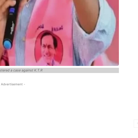
stered a case against K.T.R
 Advertisement -