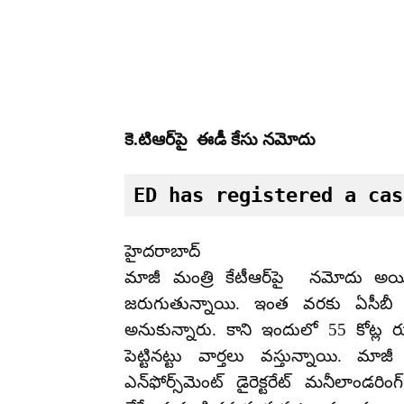
కె.టిఆర్‌పై ఈడీ కేసు నమోదు
ED has registered a cas
హైదరాబాద్‌
మాజీ మంత్రి కేటీఆర్‌పై నమోదు అయ
జరుగుతున్నాయి. ఇంత వరకు ఏసీబీ మాత
అనుకున్నారు. కాని ఇందులో 55 కోట్
పెట్టినట్టు వార్తలు వస్తున్నాయి. మాజీ మ
ఎన్‌ఫోర్స్‌మెంట్ డైరెక్టరేట్ మనీలాండ