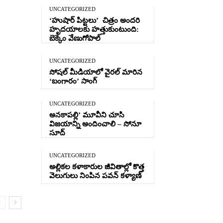
UNCATEGORIZED
‘హుషార్‌ పిట్టలు’ చిత్రం అందరి
హృదయాలకు హత్తుకుంటుంది:
బెక్కెం వేణుగోపాల్‌
UNCATEGORIZED
సోషల్ మీడియాలో వైరల్ మారిన
‘బంగారం’ సాంగ్
UNCATEGORIZED
అనకాపల్లి’ మూవీని చూసి
విజయాన్ని అందించాలి – సోనూ
సూద్
UNCATEGORIZED
అల్లికల కళాకారుల జీవితాల్లో కొత్త
వెలుగులు నింపిన పవన్ కళ్యాణ్
on