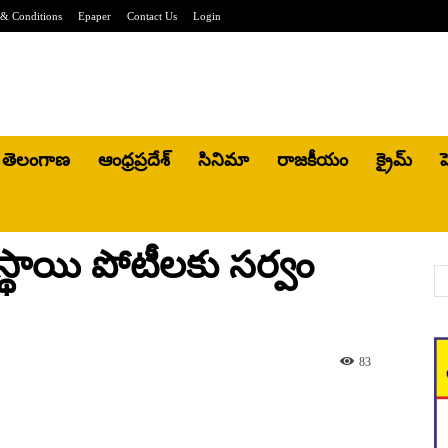
& Conditions
Epaper
Contact Us
Login
తెలంగాణ
ఆంధ్రప్రదేశ్
సినిమా
రాజకీయం
క్రైమ్
హ
రస్థాయి పోటీలకు సర్వం
83