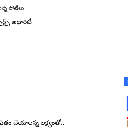
న్న పోటీలు
ర్ట్స్ అథారిటీ
ోపేతం చేయాలన్న లక్ష్యంతో..