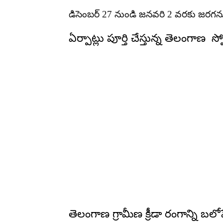
డిసెంబర్ 27 నుండి జనవరి 2 వరకు జరగను
ఏర్పాట్లు పూర్తి చేస్తున్న తెలంగాణ స్పో
తెలంగాణ గ్రామీణ క్రీడా రంగాన్ని బల