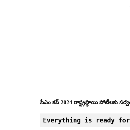
-
సీఎం కప్ 2024 రాష్ట్రస్థాయి పోటీలకు సర్వం
Everything is ready for