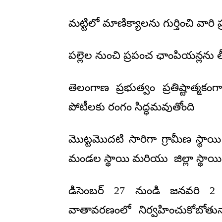
మట్టిలో మాణిక్యాలను గుర్తించి వారి
పల్లెల నుంచి ప్రపంచ ఛాంపియన్లను తీర
తెలంగాణ ప్రభుత్వం ప్రతిష్టాత్మకంగా
పోటీలకు రంగం సిద్ధమవుతోంది
మొట్టమొదటి సారిగా గ్రామీణ స్థాయి 
మండల స్థాయి మరియు జిల్లా స్థాయి 
డిసెంబర్ 27 నుండి జనవరి 2 
వాతావరణంలో నిర్వహించుకోబోతున్