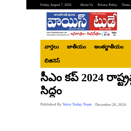
Friday, August 7, 2026
About Us
Privacy Policy
Terms 
వార్తలు
జాతీయం
అంతర్జాతీయం
బిజినెస్‌
సీఎం కప్ 2024 రాష్ట్
సిద్ధం
Published By
Voice Today Team
December 26, 2024