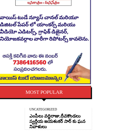
MOST POPULAR
UNCATEGORIZED
ఎంపీలు వద్దిరాజు,దీవకొండలు
స్వర్గీయ జయశంకర్ సార్ కు ఘన
నివాళులు