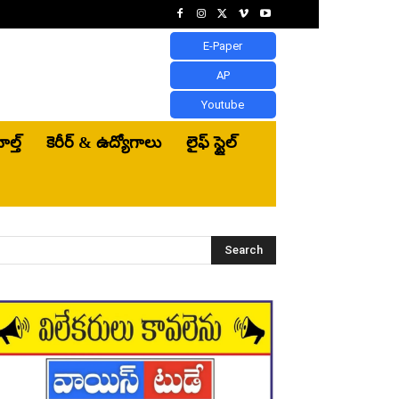
E-Paper
AP
Youtube
ెల్త్‌
కెరీర్ & ఉద్యోగాలు
లైఫ్ స్టైల్
Search