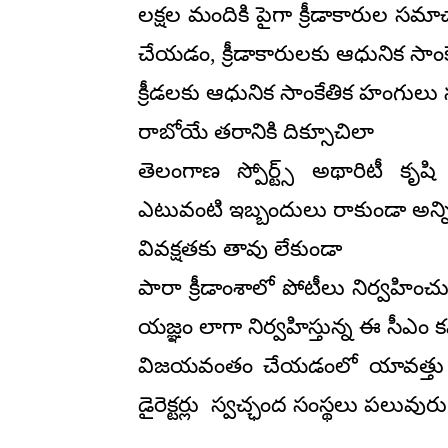
లక్షల మందికి పైగా క్రీడాకారుల సమాచారా
చేయడం, క్రీడాకారులకు ఆధునిక సా
క్రీడలకు ఆధునిక సాంకేతిక హంగుల
రాబోయే తరానికి దిక్సూచిలా
తెలంగాణ స్పోర్ట్స్ అథారిటీ కృషి చే
ఎటువంటి ఇబ్బందులు రాకుండా అన్ని 
వివక్షతకు తావు లేకుండా
పారా క్రీడాంశాలో పోటీలు నిర్వహి
యజ్ఞం లాగా నిర్వహిస్తున్న ఈ సీఎం 
విజయవంతం చేయడంలో యావత్తు తెల
డైరెక్టర్లు స్వచ్ఛంద సంస్థలు పలువ