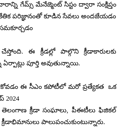
న్ని గేమ్స్ మేనేజ్మెంట్ సిస్టం ద్వారా సంక్షిప్తం
ంకేతిక పరిజ్ఞానంతో కూడిన సేవలు అందజేయడం
ు సమకూర్చడం
స్తోంది. ఈ క్రీడల్లో పాల్గొని క్రీడాకారులకు
ఏర్పాట్లు పూర్తి అవుతున్నాయి.
ంచుకోవడం ఈ సీఎం కపోటీలో మరో ప్రత్యేకత ఒక
కప్ 2024
ంగాణ క్రీడా సంఘాలు, పీఈటీలు ఫిజికల్
ురు క్రీడాభిమానులు పాలుపంచుకుంటున్నారు.