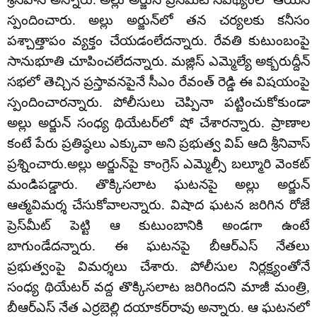
స్పందించారు. అల్లు అర్జున్‌లో తన చర్యలకు కనీసం
పశ్చాత్తాపం వ్యక్తం చేయడంలేదన్నారు. రేవతి కుటుంబంపై
సానుభూతి చూపించలేదన్నారు. మజ్లిస్‌ ఎమ్మెల్యే అక్బరుద్దీన్‌
సభలో తెచ్చిన ప్రస్తావనపైనే సీఎం రేవంత్ రెడ్డి ఈ విషయంపై
స్పందించారన్నారు. పోలీసులు చెప్పినా పట్టించుకోకుండా
అల్లు అర్జున్‌ సంధ్య థియేటర్‌లో షో చేశారన్నారు. ప్రాణాల
కంటే పేరు ప్రతిష్ఠలు ఎక్కువా అని ప్రభుత్వ విప్ ఆది శ్రీనివాస్‌
ప్రశ్నించారు.అల్లు అర్జున్‌పై కాంగ్రెస్‌ ఎమ్మెల్సీ బల్మూరి వెంకట్
మండిపడ్డారు. తొక్కిసలాట ఘటనపై అల్లు అర్జున్‌
ఆత్మవిమర్శ చేసుకోవాలన్నారు. విషాద ఘటన జరిగిన రోజే
ప్రెస్‌మీట్‌ పెట్టి ఆ కుటుంబానికి అండగా ఉంటే
బాగుండేదన్నారు. ఈ ఘటనపై బీఆర్‌ఎస్ నేతలు
ప్రభుత్వంపై విమర్శలు చేశారు. పోలీసుల నిర్లక్ష్యంతోనే
సంధ్య థియేటర్‌ వద్ద తొక్కిసలాట జరిగిందని మాజీ మంత్రి,
బీఆర్‌ఎస్‌ నేత ఎర్రబెల్లి దయాకర్‌రావు అన్నారు. ఆ ఘటనలో