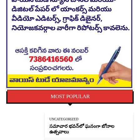
MOST POPULAR
UNCATEGORIZED
సమాచార భవన్‌లో ఘనంగా బోనాల
ఉత్సవాలు