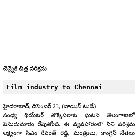
చెన్నైకి చిత్ర పరిశ్రమ
Film industry to Chennai
హైదరాబాద్, డిసెంబర్ 23, (వాయిస్ టుడే)
సంధ్య థియేటర్ తొక్కిసలాట ఘటన తెలంగాణలో
పెనుదుమారం రేపుతోంది. ఈ వ్యవహారంలో సిని పరిశ్రమ
లక్ష్యంగా సీఎం రేవంత్ రెడ్డి, మంత్రులు, కాంగ్రెస్ నేతలు