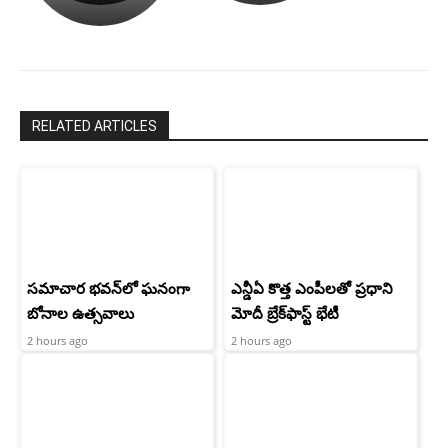
రామ్
శెట్టి.
చరణ్
RELATED ARTICLES
సమాచార భవన్‌లో ఘనంగా
ఎన్డీఏ కొత్త ఎంపీలతో ప్రధాని
బోనాల ఉత్సవాలు
మోదీ బ్రేక్‌ఫాస్ట్ భేటీ
2 hours ago
2 hours ago