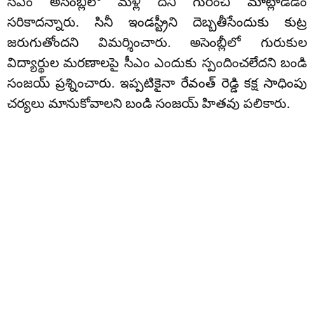
సీఎం అసెంబ్లీలో మళ్లీ దీని గురించి మాట్లాడడం
సరికాదన్నారు. సినీ ఇండస్ట్రీని దెబ్బతీసేందుకు కుట్ర
జరుగుతోందని విమర్శించారు. అసెంబ్లీలో గురుకుల
విద్యార్థుల మరణాలపై సీఎం ఎందుకు స్పందించలేదని బండి
సంజయ్‌ ప్రశ్నించారు. ఇప్పటికైనా రేవంత్‌ రెడ్డి కక్ష సాధింపు
చర్యలు మానుకోవాలని బండి సంజయ్ హితవు పలికారు.