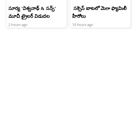
సూర్య ‘విశ్వనాథ్ & సన్స్’
సక్సెస్ బాటలో మెగా ఫ్యామిలీ
మూవీ ట్రైలర్ విడుదల
హీరోలు
2 hours ago
10 hours ago