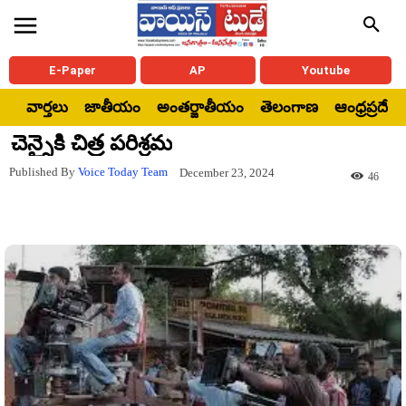
E-Paper
AP
Youtube
వార్తలు
జాతీయం
అంతర్జాతీయం
తెలంగాణ
ఆంధ్రప్రదేశ్
చెన్నైకి చిత్ర పరిశ్రమ
Published By
Voice Today Team
December 23, 2024
46