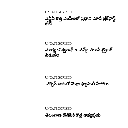
UNCATEGORIZED
ఎన్డీఏ కొత్త ఎంపీలతో ప్రధాని మోదీ బ్రేక్‌ఫాస్ట్
భేటీ
UNCATEGORIZED
సూర్య ‘విశ్వనాథ్ & సన్స్’ మూవీ ట్రైలర్
విడుదల
UNCATEGORIZED
సక్సెస్ బాటలో మెగా ఫ్యామిలీ హీరోలు
UNCATEGORIZED
తెలంగాణ టీడీపీకి కొత్త అధ్యక్షుడు