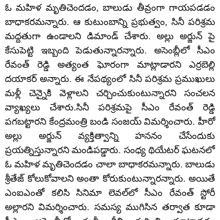
ఓ మహిళ మృతిచెందడం, బాలుడు తీవ్రంగా గాయపడడం
బాధాకరమన్నారు. ఆ కుటుంబాన్ని ప్రభుత్వం, సినీ పరిశ్రమ
మద్దతుగా ఉండాలని డిమాండ్‌ చేశారు. అల్లు అర్జున్‌ పై
కేసుపెట్టి ఇబ్బంది పెడుతున్నారన్నారు. అసెంబ్లీలో సీఎం
రేవంత్‌ రెడ్డి అత్యంత ఘోరంగా మాట్లాడారని ఎర్రబెల్లి
దయాకర్‌ అన్నారు. ఈ నేపథ్యంలో సినీ పరిశ్రమ ప్రముఖులు
మళ్లీ చెన్నైకి వెళ్లాలని చర్చించుకుంటున్నారని సంచలన
వ్యాఖ్యలు చేశారు.సినీ పరిశ్రమపై సీఎం రేవంత్‌ రెడ్డి
పగబట్టారని కేంద్రమంత్రి బండి సంజయ్‌ విమర్శించారు. హీరో
అల్లు అర్జున్‌ వ్యక్తిత్వాన్ని హననం చేసేందుకు
ప్రయత్నిస్తున్నారని మండిపడ్డారు. సంధ్య థియేటర్ ఘటనలో
ఓ మహిళ మృతిచెందడం చాలా బాధాకరమన్నారు. బాలుడు
శ్రీతేజ్‌ కోలుకోవాలని అంతా కోరుకుంటున్నారన్నారు. అయితే
ఎంఐఎంతో కలిసి సినిమా లెవల్‌లో సీఎం రేవంత్ స్టోరీ
అల్లారని విమర్శించారు. సమస్య ముగిసిన తర్వాత కూడా