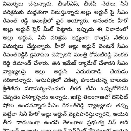
విమర్శలు చేస్తున్నారు. బీఆర్ఎస్, బీజేపీ నేతలు సినీ
పరిశ్రమకు మద్దతుగా నిలుస్తున్నారు.అల్లు అర్జున్ పై సీఎం
రేవంత్ రెడ్డి అసెంబ్లీలో ఫైర్ అయ్యారు. అనంతరం హీరో
అల్లు అర్జున్ ప్రెస్ మీట్ పెట్టారు. ఇప్పుడు ఈ వివాదంలో
అల్లు అర్జున్, సినీ పరిశ్రమ లక్ష్యంగా కాంగ్రెస్ నేతలు
విమర్శలు చేస్తున్నారు. హీరో అల్లు అర్జున్‌ వెంటనే సీఎం
రేవంత్‌రెడ్డికి క్షమాపణ చెప్పాలని మంత్రి కోమటిరెడ్డి వెంకట్‌
రెడ్డి డిమాండ్‌ చేశారు. తన ఇమేజ్ డ్యామేజ్ చేశారని సీఎం
వ్యాఖ్యలపై అల్లు అర్జున్ ఎదురుదాడి చేయడం
సరికాదన్నారు. ఆసుపత్రిలో చికిత్స పొందుతున్న బాలుడు
శ్రీతేజ్‌ను పరామర్శించేందుకు లీగల్‌ టీమ్‌ ఒప్పుకోలేదని
చెప్పడం హాస్యాస్పదం అన్నారు. ఇకపై తెలంగాణలో బెనిఫిట్
షోలు ఉండవన్నారు.సీఎం రేవంత్‌రెడ్డి వ్యాఖ్యలను తప్పు
పట్టేలా సినీ హీరో అల్లు అర్జున్‌ వ్యవహరిస్తున్నారని, ఆయన
తీరు దారుణంగా ఉందని తెలంగాణ ప్రభుత్వ విప్‌ ఆది
శ్రీనివాస్‌ అన్నారు. అల్లు అర్జున్‌ ప్రెస్‌మీట్‌ నేపథ్యంలో ఆయన