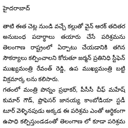
హైదరాబాద్
తాటి ఈత చెట్ల నుండి వచ్చే కల్లుతో వైన్ ఆరక్ తదితర
అనుబంధ పదార్థాలు తయారు చేసే పరిశ్రమను
తెలంగాణ రాష్ట్రంలో ఏర్పాటు చేయడానికి తగిన
సౌకర్యాలు కల్పించాలని కోరుతూ జర్మన్ ప్రతినిధి స్టీఫెన్
ముఖ్యమంత్రి రేవంత్ రెడ్డి, ఉప ముఖ్యమంత్రి బట్టి
విక్రమార్క లను కలిసారు.
గతంలో మంత్రి పొన్నం ప్రభాకర్, పీసీసీ చీఫ్ మహేష్
కుమార్ గౌడ్, ఫ్రొఫెసర్ జానయ్య కాంబోడియా స్టడీ
టూర్ వెళ్ళినపుడు అక్కడ ఈ పరిశ్రమ ఎంతో ఆర్థికంగా
ఉపాధి కల్పిస్తుండడంతో తెలంగాణ లో కూడా పరిశ్రమ