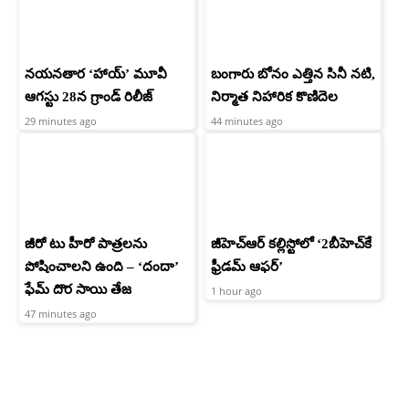
నయనతార ‘హాయ్’ మూవీ
బంగారు బోనం ఎత్తిన సినీ నటి,
ఆగస్టు 28న గ్రాండ్ రిలీజ్
నిర్మాత నిహారిక కొణిదెల
29 minutes ago
44 minutes ago
జీరో టు హీరో పాత్రలను
జీహెచ్ఆర్‌ కల్లిస్టోలో ‘2బీహెచ్‌కే
పోషించాలని ఉంది – ‘దందా’
ఫ్రీడమ్ ఆఫర్’
ఫేమ్ దొర సాయి తేజ
1 hour ago
47 minutes ago