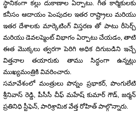
స్థానికంగా కల్లు దుకాణాల ఏర్పాటు. గీత కార్మికులకు
కనీసం ఆదాయం పెంపుదల ఇతర రాష్ట్రాలు మరియు
ఇతర దేశాలకు మార్కెటింగ్ విస్తరణ తో పాటు రీసెర్చ్
మరియు డెవలప్మెంట్ విభాగం ఏర్పాటు చేయడం, తాటి
ఈత మొక్కలు త్వరగా పెరిగి అధిక దిగుబడిని ఇచ్చే
విత్తనాల తయారుకు తాము సిద్ధంగా ఉన్నట్లు
ముఖ్యమంత్రికి వివరించారు.
సమావేశంలో మంత్రులు పొన్నం ప్రభాకర్, పొంగులేటి
శ్రీనివాస్ రెడ్డి, పీసీసీ చీఫ్ మహేష్ కుమార్ గౌడ్, జర్మన్
ప్రతినిధి స్టీఫెన్, పారిశ్రామిక వేత్త రోహిత్ పాల్గొన్నారు.