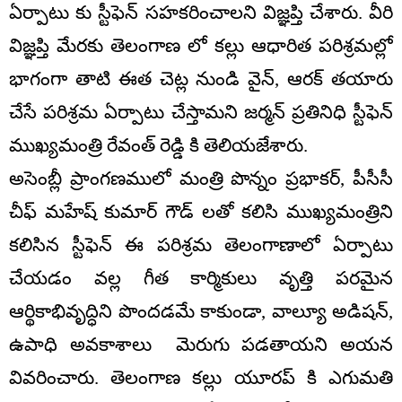
ఏర్పాటు కు స్టీఫెన్ సహకరించాలని విజ్ఞప్తి చేశారు. వీరి
విజ్ఞప్తి మేరకు తెలంగాణ లో కల్లు ఆధారిత పరిశ్రమల్లో
భాగంగా తాటి ఈత చెట్ల నుండి వైన్, ఆరక్ తయారు
చేసే పరిశ్రమ ఏర్పాటు చేస్తామని జర్మన్ ప్రతినిధి స్టీఫెన్
ముఖ్యమంత్రి రేవంత్ రెడ్డి కి తెలియజేశారు.
అసెంబ్లీ ప్రాంగణములో మంత్రి పొన్నం ప్రభాకర్, పీసీసీ
చీఫ్ మహేష్ కుమార్ గౌడ్ లతో కలిసి ముఖ్యమంత్రిని
కలిసిన స్టీఫెన్ ఈ పరిశ్రమ తెలంగాణాలో ఏర్పాటు
చేయడం వల్ల గీత కార్మికులు వృత్తి పరమైన
ఆర్థికాభివృద్ధిని పొందడమే కాకుండా, వాల్యూ అడిషన్,
ఉపాధి అవకాశాలు మెరుగు పడతాయని అయన
వివరించారు. తెలంగాణ కల్లు యూరప్ కి ఎగుమతి