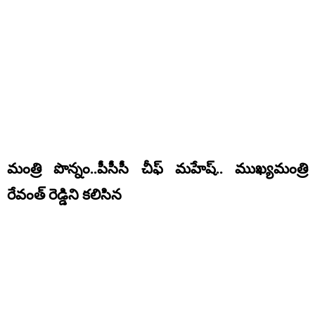
మంత్రి పొన్నం..పీసీసీ చీఫ్ మహేష్.. ముఖ్యమంత్రి
రేవంత్ రెడ్డిని కలిసిన