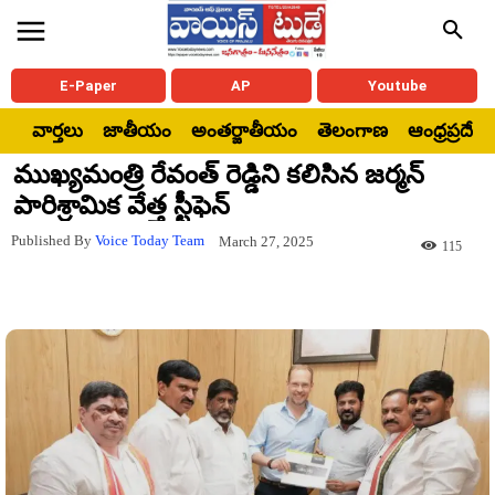
E-Paper
AP
Youtube
వార్తలు
జాతీయం
అంతర్జాతీయం
తెలంగాణ
ఆంధ్రప్రదేశ్
ముఖ్యమంత్రి రేవంత్ రెడ్డిని కలిసిన జర్మన్
పారిశ్రామిక వేత్త స్టీఫెన్
Published By
Voice Today Team
March 27, 2025
115