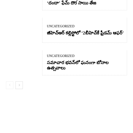
‘దందా’ ఫేమ్ దొర సాయి తేజ
UNCATEGORIZED
జీహెచ్ఆర్‌ కల్లిస్టోలో ‘2బీహెచ్‌కే ఫ్రీడమ్ ఆఫర్’
UNCATEGORIZED
సమాచార భవన్‌లో ఘనంగా బోనాల
ఉత్సవాలు