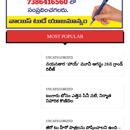
MOST POPULAR
UNCATEGORIZED
నయనతార ‘హాయ్’ మూవీ ఆగస్టు 28న గ్రాండ్
రిలీజ్
UNCATEGORIZED
బంగారు బోనం ఎత్తిన సినీ నటి, నిర్మాత
నిహారిక కొణిదెల
UNCATEGORIZED
జీరో టు హీరో పాత్రలను పోషించాలని ఉంది –