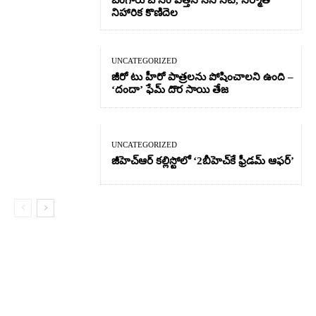
నిహారిక కొణిదెల
UNCATEGORIZED
జీరో టు హీరో పాత్రలను పోషించాలని ఉంది –
‘దందా’ ఫేమ్ దొర సాయి తేజ
UNCATEGORIZED
జీహెచ్ఆర్‌ కల్లిస్టోలో ‘2బీహెచ్‌కే ఫ్రీడమ్ ఆఫర్’