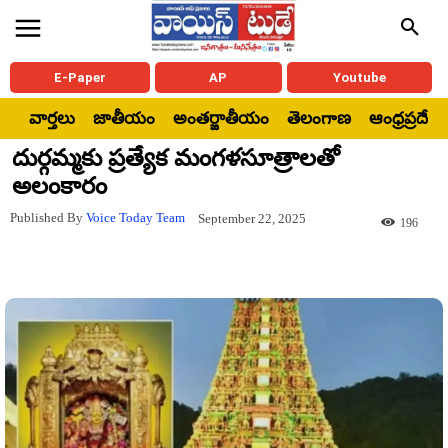
E-Paper
AP
Youtube
వార్తలు
జాతీయం
అంతర్జాతీయం
తెలంగాణ
ఆంధ్రప్రదేశ్
దుర్గమ్మకు ప్రత్యేక మంగళసూత్రాలతో
అలంకారం
Published By
Voice Today Team
September 22, 2025
196