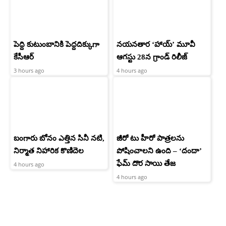
పెద్ది కుటుంబానికి పెద్దదిక్కుగా
నయనతార ‘హాయ్’ మూవీ
కేసీఆర్
ఆగస్టు 28న గ్రాండ్ రిలీజ్
3 hours ago
4 hours ago
బంగారు బోనం ఎత్తిన సినీ నటి,
జీరో టు హీరో పాత్రలను
నిర్మాత నిహారిక కొణిదెల
పోషించాలని ఉంది – ‘దందా’
ఫేమ్ దొర సాయి తేజ
4 hours ago
4 hours ago