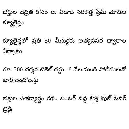
భక్తుల భద్రత కోసం ఈ ఏడాది సరికొత్త ఫ్రేమ్ మోడల్
క్యూలైన్లు
క్యూలైన్లలో ప్రతి 50 మీటర్లకు అత్యవసర ద్వారాల
ఏర్పాటు
రూ. 500 దర్శన టికెట్ రద్దు.. 6 వేల మంది పోలీసులతో
భారీ బందోబస్తు
భక్తుల సౌకర్యార్థం రథం సెంటర్ వద్ద కొత్త ఫుట్ ఓవర్
బ్రిడ్జి