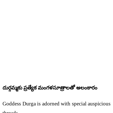
దుర్గమ్మకు ప్రత్యేక మంగళసూత్రాలతో అలంకారం
Goddess Durga is adorned with special auspicious