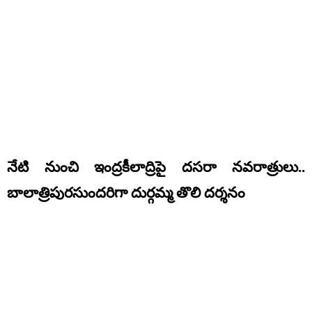
నేటి నుంచి ఇంద్రకీలాద్రిపై దసరా నవరాత్రులు..
బాలాత్రిపురసుందరిగా దుర్గమ్మ తొలి దర్శనం