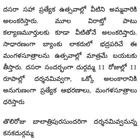
దసరా సహా ప్రత్యేక ఉత్సవాల్లో వీటిని అమ్మవారికి
అలంకరిస్తారు. మూల విరాట్తో పాటు
కల్యాణమూర్తులకు కూడా వీటితోనే అలంకరిస్తారు.
సాధారణంగా బ్యాంకు లాకరులో భద్రపరిచే ఈ
మంగళసూత్రాలను ఉత్సవాల్లో మాత్రమే బయటకు
తీస్తారు. దసరా సందర్భంగా దుర్గమ్మ 11 రోజుల్లో 11
రూపాల్లో దర్శనమివ్వగా, ఒక్కో అలంకారానికి
అనుగుణంగా ప్రత్యేక ఆభరణాలు, మంగళసూత్రాలు
ధరిస్తారు
తొలిరోజు బాలాత్రిపురసుందరిగా దర్శనమివ్వనున్న
కనకదుర్గమ్మ