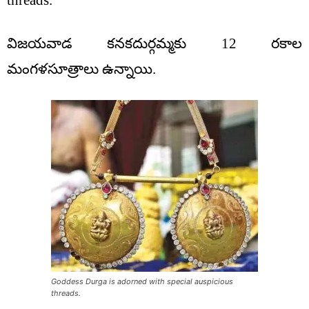
threads.
విజయవాడ కనకదుర్గమ్మకు 12 రకాల
మంగళసూత్రాలు ఉన్నాయి.
Goddess Durga is adorned with special auspicious
threads.