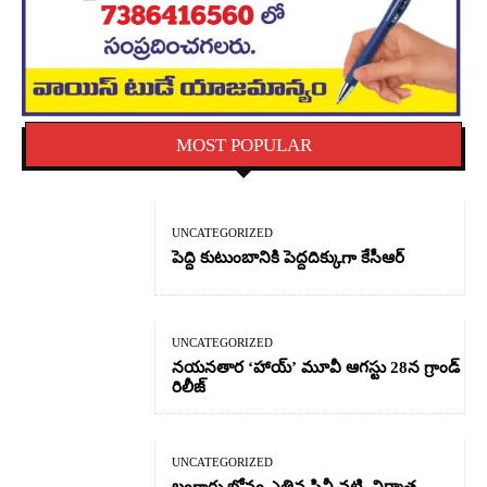
MOST POPULAR
UNCATEGORIZED
పెద్ది కుటుంబానికి పెద్దదిక్కుగా కేసీఆర్
UNCATEGORIZED
నయనతార ‘హాయ్’ మూవీ ఆగస్టు 28న గ్రాండ్
రిలీజ్
UNCATEGORIZED
బంగారు బోనం ఎత్తిన సినీ నటి, నిర్మాత