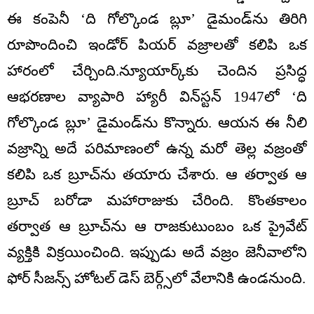
ఈ కంపెనీ ‘ది గోల్కొండ బ్లూ’ డైమండ్‌ను తిరిగి
రూపొందించి ఇండోర్ పియర్ వజ్రాలతో కలిపి ఒక
హారంలో చేర్చింది.న్యూయార్క్‌కు చెందిన ప్రసిద్ధ
ఆభరణాల వ్యాపారి హ్యారీ విన్‌స్టన్ 1947లో ‘ది
గోల్కొండ బ్లూ’ డైమండ్‌ను కొన్నారు. ఆయన ఈ నీలి
వజ్రాన్ని అదే పరిమాణంలో ఉన్న మరో తెల్ల వజ్రంతో
కలిపి ఒక బ్రూచ్‌ను తయారు చేశారు. ఆ తర్వాత ఆ
బ్రూచ్ బరోడా మహారాజుకు చేరింది. కొంతకాలం
తర్వాత ఆ బ్రూచ్‌ను ఆ రాజకుటుంబం ఒక ప్రైవేట్
వ్యక్తికి విక్రయించింది. ఇప్పుడు అదే వజ్రం జెనీవాలోని
ఫోర్ సీజన్స్ హోటల్ డెస్ బెర్గ్స్‌లో వేలానికి ఉండనుంది.