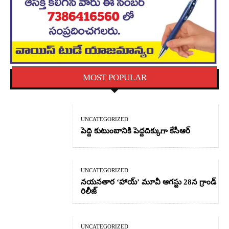
MOST POPULAR
UNCATEGORIZED
పెద్ది కుటుంబానికి పెద్దదిక్కుగా కేసీఆర్
UNCATEGORIZED
నయనతార ‘హాయ్’ మూవీ ఆగస్టు 28న గ్రాండ్
రిలీజ్
UNCATEGORIZED