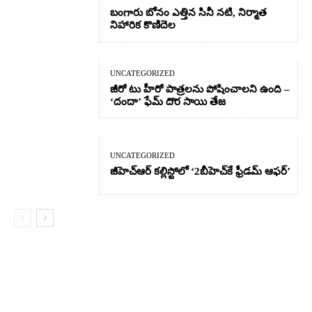
బంగారు బోనం ఎత్తిన సినీ నటి, నిర్మాత
నిహారిక కొణిదెల
UNCATEGORIZED
జీరో టు హీరో పాత్రలను పోషించాలని ఉంది –
‘దందా’ ఫేమ్ దొర సాయి తేజ
UNCATEGORIZED
జీహెచ్ఆర్‌ కల్లిస్టోలో ‘2బీహెచ్‌కే ఫ్రీడమ్ ఆఫర్’