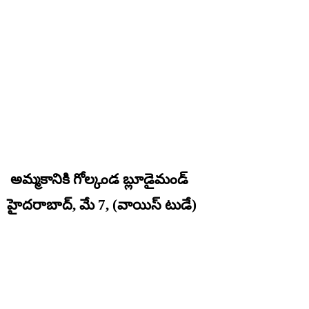
అమ్మకానికి గోల్కండ బ్లూడైమండ్
హైదరాబాద్, మే 7, (వాయిస్ టుడే)