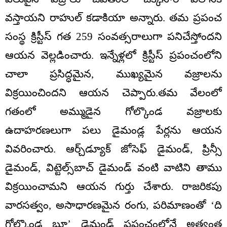
వస్తాయని రాహుల్ కడాకియా అన్నారు. తమ ప్రపంచ
సంస్థ క్రిస్టీస్ గత 259 సంవత్సరాలుగా పనిచేస్తోందని
ఆయన వెల్లడించారు. ఇన్నేళ్లలో క్రిస్టీస్ ప్రపంచంలోని
చాలా ప్రసిద్ధమైన, ముఖ్యమైన వజ్రాలను
విక్రయించిందని ఆయన చెప్పారు.తమ వేలంలో
గతంలో అమ్ముడైన గోల్కొండ వజ్రాలకు
ఉదాహరణలుగా పలు డైమండ్ల పేర్లను ఆయన
వివరించారు. ఆర్చ్‌డ్యూక్ జోసెఫ్ డైమండ్, ప్రిన్సీ
డైమండ్, విట్టెల్స్‌బాచ్ డైమండ్ వంటి వాటిని తాము
విక్రయించామని ఆయన గుర్తు చేశారు. రాజరికపు
వారసత్వం, అసాధారణమైన రంగు, పరిమాణంతో ‘ది
గోల్కొండ బ్లూ’ డైమండ్ ప్రపంచంలోనే అత్యంత