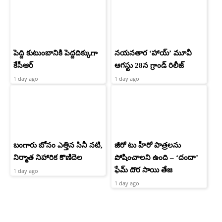
పెద్ది కుటుంబానికి పెద్దదిక్కుగా
నయనతార ‘హాయ్’ మూవీ
కేసీఆర్
ఆగస్టు 28న గ్రాండ్ రిలీజ్
1 day ago
1 day ago
బంగారు బోనం ఎత్తిన సినీ నటి,
జీరో టు హీరో పాత్రలను
నిర్మాత నిహారిక కొణిదెల
పోషించాలని ఉంది – ‘దందా’
ఫేమ్ దొర సాయి తేజ
1 day ago
1 day ago