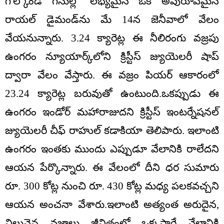
గోల్కొండ గనుల్లో లభ్యమైన ఒక అపురూపమైన
రాయల్ డైమండ్‌ను మే 14న జెనీవాలో వేలం
వేయనున్నారు. 3.24 క్యారెట్ల ఈ నీలిరంగు వజ్రపు
ఉంగరం న్యూయార్క్‌లోని క్రిస్టీస్ జ్యుయెలరీ షాప్
ద్వారా వేలం వేస్తారు. ఈ వజ్రం పియర్ ఆకారంలో
23.24 క్యారెట్ల బరువుతో ఉంటుంది.ఒకప్పుడు ఈ
ఉంగరం ఇండోర్ మహారాజుదని క్రిస్టీస్ ఇంటర్నేషనల్
జ్యుయెలరీ చీఫ్ రాహుల్ కడాకియా తెలిపారు. ఇలాంటి
ఉంగరం ఇంతకు ముందు ఎప్పుడూ వేలానికి రాలేదని
ఆయన పేర్కొన్నారు. ఈ వేలంలో దీని ధర సుమారు
రూ. 300 కోట్ల నుంచి రూ. 430 కోట్ల మధ్య పలకవచ్చని
ఆయన అంచనా వేశారు.ఇలాంటి అత్యంత అరుదైన,
విలువైన వజ్రాలు జీవితంలో ఒక్కసారే వేలానికి