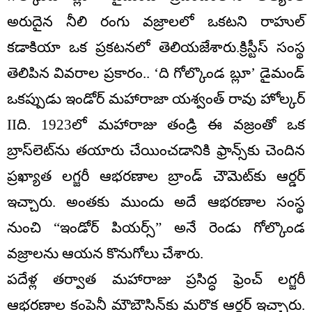
అరుదైన నీలి రంగు వజ్రాలలో ఒకటని రాహుల్
కడాకియా ఒక ప్రకటనలో తెలియజేశారు.క్రిస్టీస్ సంస్థ
తెలిపిన వివరాల ప్రకారం.. ‘ది గోల్కొండ బ్లూ’ డైమండ్
ఒకప్పుడు ఇండోర్ మహారాజా యశ్వంత్ రావు హోల్కర్
IIది. 1923లో మహారాజు తండ్రి ఈ వజ్రంతో ఒక
బ్రాస్‌లెట్‌ను తయారు చేయించడానికి ఫ్రాన్స్‌కు చెందిన
ప్రఖ్యాత లగ్జరీ ఆభరణాల బ్రాండ్ చౌమెట్‌కు ఆర్డర్
ఇచ్చారు. అంతకు ముందు అదే ఆభరణాల సంస్థ
నుంచి “ఇండోర్ పియర్స్” అనే రెండు గోల్కొండ
వజ్రాలను ఆయన కొనుగోలు చేశారు.
పదేళ్ల తర్వాత మహారాజు ప్రసిద్ధ ఫ్రెంచ్ లగ్జరీ
ఆభరణాల కంపెనీ మౌబౌసిన్‌కు మరొక ఆర్డర్ ఇచ్చారు.