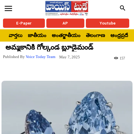
E-Paper
AP
Youtube
వార్తలు
జాతీయం
అంతర్జాతీయం
తెలంగాణ
ఆంధ్రప్రదేశ్
అమ్మకానికి గోల్కండ బ్లూడైమండ్
Published By
Voice Today Team
May 7, 2025
157