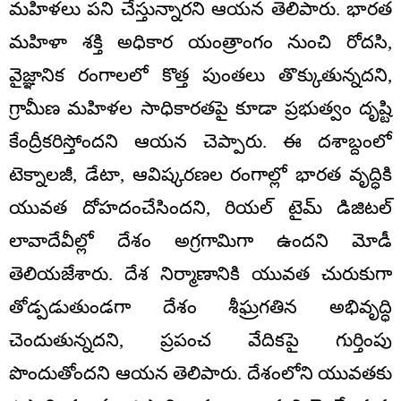
మహిళలు పని చేస్తున్నారని ఆయన తెలిపారు. భారత
మహిళా శక్తి అధికార యంత్రాంగం నుంచి రోదసి,
వైజ్ఞానిక రంగాలలో కొత్త పుంతలు తొక్కుతున్నదని,
గ్రామీణ మహిళల సాధికారతపై కూడా ప్రభుత్వం దృష్టి
కేంద్రీకరిస్తోందని ఆయన చెప్పారు. ఈ దశాబ్దంలో
టెక్నాలజీ, డేటా, ఆవిష్కరణల రంగాల్లో భారత వృద్ధికి
యువత దోహదంచేసిందని, రియల్ టైమ్ డిజిటల్
లావాదేవీల్లో దేశం అగ్రగామిగా ఉందని మోడీ
తెలియజేశారు. దేశ నిర్మాణానికి యువత చురుకుగా
తోడ్పడుతుండగా దేశం శీఘ్రగతిన అభివృద్ధి
చెందుతున్నదని, ప్రపంచ వేదికపై గుర్తింపు
పొందుతోందని ఆయన తెలిపారు. దేశంలోని యువతకు