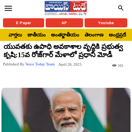
E-Paper
AP
Youtube
వార్తలు
జాతీయం
అంతర్జాతీయం
తెలంగాణ
ఆంధ్రప్రదేశ్
యువతకు ఉపాధి అవకాశాల వృద్ధికి ప్రభుత్వ
కృషి:15వ రోజ్‌గార్ మేళాలో ప్రధాని మోడీ
Published By
Voice Today Team
April 26, 2025
165