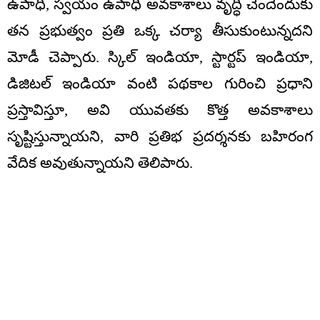
ఉపాధి, స్వయం ఉపాధి అవకాశాలు వృద్ధి చెందేందుకు
తన ప్రభుత్వం ప్రతి ఒక్క చర్యా తీసుకుంటున్నదని
మోడీ చెప్పారు. స్కిల్ ఇండియా, స్టార్టప్ ఇండియా,
డిజిటల్ ఇండియా వంటి పథకాల గురించి ప్రధాని
ప్రస్తావిస్తూ, అవి యువతకు కొత్త అవకాశాలు
సృష్టిస్తున్నాయని, వారి ప్రతిభ ప్రదర్శనకు బహిరంగ
వేదిక అవుతున్నాయని తెలిపారు.