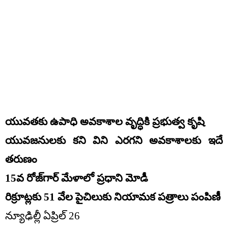
యువతకు ఉపాధి అవకాశాల వృద్ధికి ప్రభుత్వ కృషి
యువజనులకు కని విని ఎరగని అవకాశాలకు ఇదే
తరుణం
15వ రోజ్‌గార్ మేళాలో ప్రధాని మోడీ
రిక్రూట్లకు 51 వేల పైచిలుకు నియామక పత్రాలు పంపిణీ
న్యూఢిల్లీ ఏప్రిల్ 26