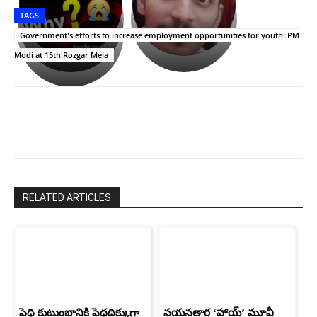
తీర్థం..తులసీదళం
భర్తపై
పాన్
TAGS
లేకుండా
రివెంజ్
ఇండియా
అసంపూర్ణం
తీర్చుకున్న
స్టార్
Government's efforts to increase employment opportunities for youth: PM
ఉపాసన..
హీరోయిన్‏గా
Modi at 15th Rozgar Mela
పాపం
శ్రీనిధి
రామ్
శెట్టి.
చరణ్
RELATED ARTICLES
పెద్ది కుటుంబానికి పెద్దదిక్కుగా
నయనతార ‘హాయ్’ మూవీ