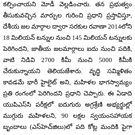
కల్పించాయని మోడీ వెల్లడించారు. తన ప్రభుత్వం
తీసుకువచ్చిన మార్పుల గురించి ప్రధాని ప్రస్తావిస్తూ,
దేశీయ జల మార్గాల ద్వారా సరకుల రవాణా 2014లోని
18 మిలియన్ టన్నుల నుంచి 145 మిలియన్ టన్నులకు
పెరిగిందని, జాతీయ జలమార్గాలు ఐదు నుంచి పదికి,
వాటి నిడివి 2700 కిమీ నుంచి 5000 కిమీకి
చేరుకున్నాయని తెలియజేశారు. వృద్ధి సమ్మిళితం
కావడమే భారీ హైలైట్ అని, మహిళల భాగస్వామ్యం
ప్రతి రంగంలో పెరిగిందని ప్రధాని చెప్పారు. ఈ ఏడాది
యుపిఎస్‌సి పరీక్షలో ఐదుగురు అగ్రశ్రేణి అభ్యర్థుల్లో
ముగ్గురు మహిళలని, 90 లక్షల స్వయంసహాయక
బృందాలు (ఎస్‌హెచ్‌జిలు)లో పది కోట్ల మందికి పైగా