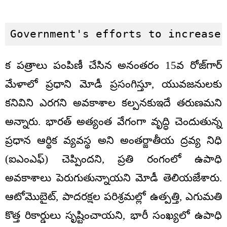
Government's efforts to increase
క పత్రాలు పంపిణీ చేసిన అనంతరం 15వ రోజ్‌గార్
మేళాలో ప్రధాని మోడీ ప్రసంగిస్తూ, యువజనులకు
కనివిని ఎరగని అవకాశాల కల్పనకుఇదే తరుణమని
అన్నారు. భారత్ అత్యంత వేగంగా వృద్ధి చెందుతున్న
ప్రధాన ఆర్థిక వ్యవస్థ అని అంతర్జాతీయ ద్రవ్య నిధి
(ఐఎంఎఫ్) చెప్పిందని, ప్రతి రంగంలో ఉపాధి
అవకాశాలు పెరుగుతున్నాయని మోడీ తెలియజేశారు.
ఆటోమొబైట్, పాదరక్షల పరిశ్రమల్లో ఉత్పత్తి, ఎగుమతి
కొత్త రికార్డులు సృష్టించాయని, భారీ సంఖ్యలో ఉపాధి