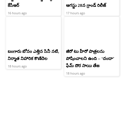
కేసీఆర్
ఆగస్టు 28న గ్రాండ్ రిలీజ్
16 hours ago
17 hours ago
బంగారు బోనం ఎత్తిన సినీ నటి,
జీరో టు హీరో పాత్రలను
నిర్మాత నిహారిక కొణిదెల
పోషించాలని ఉంది – ‘దందా’
ఫేమ్ దొర సాయి తేజ
18 hours ago
18 hours ago