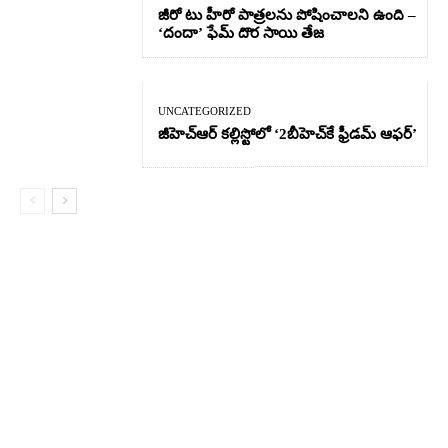
జీరో టు హీరో పాత్రలను పోషించాలని ఉంది –
‘దందా’ ఫేమ్ దొర సాయి తేజ
UNCATEGORIZED
జీహెచ్ఆర్‌ కల్లిస్టోలో ‘2బీహెచ్‌కే ఫ్రీడమ్ ఆఫర్’