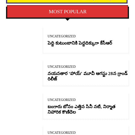
MOST POPULAR
UNCATEGORIZED
పెద్ది కుటుంబానికి పెద్దదిక్కుగా కేసీఆర్
UNCATEGORIZED
నయనతార ‘హాయ్’ మూవీ ఆగస్టు 28న గ్రాండ్
రిలీజ్
UNCATEGORIZED
బంగారు బోనం ఎత్తిన సినీ నటి, నిర్మాత
నిహారిక కొణిదెల
UNCATEGORIZED