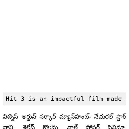
Hit 3 is an impactful film made 
విట్నెస్ అర్జున్ సర్కార్ మ్యాన్‌హంట్- నేచురల్ స్టార్
నాని, శైలేష్ కొలను, వాల్ పోస్టర్ సినిమా,