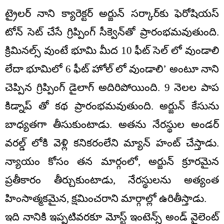
ట్రైలర్ నాని క్యారెక్టర్ అర్జున్ సర్కార్‌కు ఫెరోషియస్
టోన్ సెట్ చేసే గ్రిప్పింగ్ సీక్వెన్‌తో ప్రారంభమవుతుంది.
క్రిమినల్స్ వుంటే భూమి మీద 10 ఫీట్ సెల్ లో వుండాలి
లేదా భూమిలో 6 ఫీట్ హోల్ లో వుండాలి’ అంటూ నాని
చెప్పిన గ్రిప్పింగ్ డైలాగ్ అదిరిపోయింది. 9 నెలల పాప
కిడ్నాప్ తో కథ ప్రారంభమవుతుంది. అర్జున్ కేసును
బాధ్యతగా తీసుకుంటాడు. అతను నేరస్థుల అండర్
వరల్డ్ లోకి వెళ్లి కనికరంలేని మ్యాన్ హంట్ చేస్తాడు.
న్యాయం కోసం తన మార్గంలో, అర్జున్ క్రూరమైన
ప్రతీకారం తీర్చుకుంటాడు, నేరస్థులను అత్యంత
హింసాత్మకమైన, క్షమించరాని మార్గాల్లో ఉరితీస్తాడు.
ఇది నానికి ఇప్పటివరకూ మోస్ట్ ఇంటెన్స్ అండ్ వైలెంట్