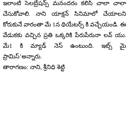
ఇలాంటి సెలబ్రేషన్స్ మనందరం కలిసి చాలా చాలా
చేసుకోవాలి. నాని యాక్షన్ సినిమాలో చేయాలని
కోరుకునే వారంతా మే 1న థియేటర్స్ కి వచ్చేయండి. ఈ
వేడుకకు వచ్చిన ప్రతి ఒక్కరికి పేరుపేరునా లవ్ యు.
మే1 కి మ్యాడ్ నెస్ ఉంటుంది. ఇట్స్ మై
ప్రామిస్’అన్నారు.
తారాగణం: నాని, శ్రీనిధి శెట్టి