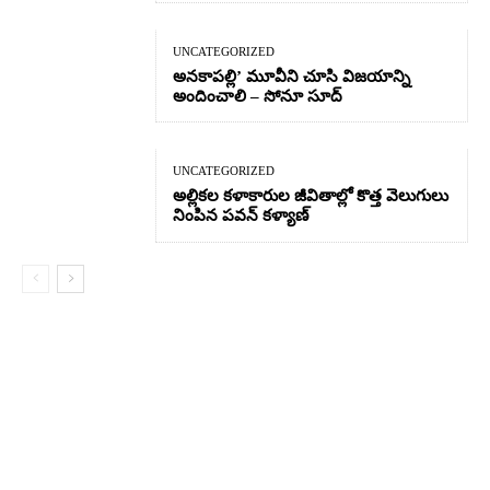
UNCATEGORIZED
అనకాపల్లి’ మూవీని చూసి విజయాన్ని
అందించాలి – సోనూ సూద్
UNCATEGORIZED
అల్లికల కళాకారుల జీవితాల్లో కొత్త వెలుగులు
నింపిన పవన్ కళ్యాణ్