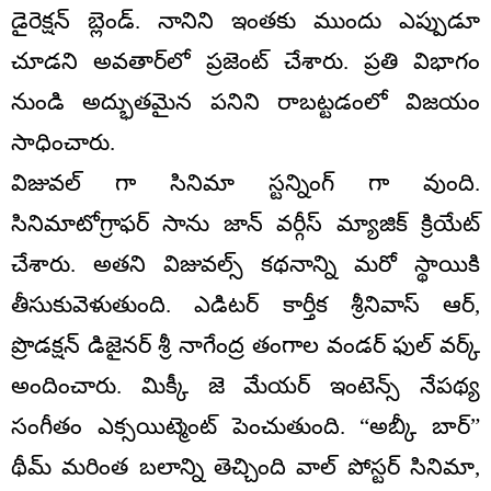
డైరెక్షన్ బ్లెండ్. నానిని ఇంతకు ముందు ఎప్పుడూ
చూడని అవతార్‌లో ప్రజెంట్ చేశారు. ప్రతి విభాగం
నుండి అద్భుతమైన పనిని రాబట్టడంలో విజయం
సాధించారు.
విజువల్ గా సినిమా స్టన్నింగ్ గా వుంది.
సినిమాటోగ్రాఫర్ సాను జాన్ వర్గీస్ మ్యాజిక్ క్రియేట్
చేశారు. అతని విజువల్స్ కథనాన్ని మరో స్థాయికి
తీసుకువెళుతుంది. ఎడిటర్ కార్తీక శ్రీనివాస్ ఆర్,
ప్రొడక్షన్ డిజైనర్ శ్రీ నాగేంద్ర తంగాల వండర్ ఫుల్ వర్క్
అందించారు. మిక్కీ జె మేయర్ ఇంటెన్స్ నేపథ్య
సంగీతం ఎక్సయిట్మెంట్ పెంచుతుంది. “అబ్కీ బార్”
థీమ్ మరింత బలాన్ని తెచ్చింది వాల్ పోస్టర్ సినిమా,