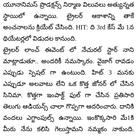
యూనానిమస్ ప్రొడక్షన్స్ నిర్మాణ విలువలు అత్యున్నత
స్థాయిలో ఉన్నాయి. ట్రైలర్ ఆకాశాన్ని తాకే
అంచనాలను క్రియేట్ చేసింది. HIT: ది 3rd కేస్ మే 1న
థియేటర్లలో విడుదల కానుంది.
ట్రైలర్ లాంచ్ ఈవెంట్ లో నేచురల్ స్టార్ నాని
మాట్లాడుతూ.. అందరికీ నమస్కారం. వైజాగ్ రావడం
ఎప్పుడు స్పెషల్ గా ఉంటుంది. హిట్ 3 మనకు
ఎప్పుడూ అలవాటు లేని ఒక కొత్త జోనర్ లో చేసిన
సినిమా. కొత్తగా ఇంపాక్ట్ ఫుల్ గా చేసిన ప్రతిసారి
తెలుగు ఆడియన్స్ చాలా గొప్పగా ఆదరించారు. దానికి
వందలు ఎగ్జాంపుల్స్ ఉన్నాయి. ఇంకొక్కసారి మే1కి
మీరు నేను కలిసి గెలుస్తామని నమ్మకం నాకుంది.