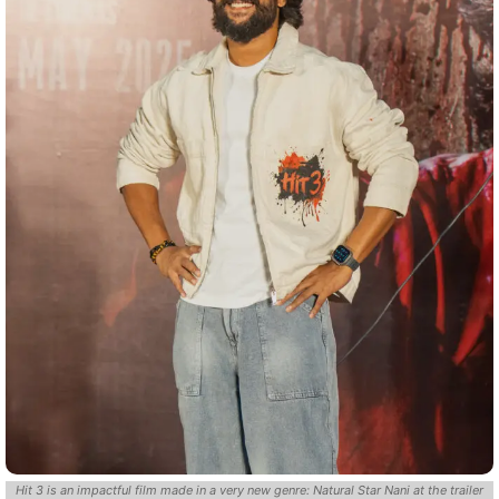
Hit 3 is an impactful film made in a very new genre: Natural Star Nani at the trailer