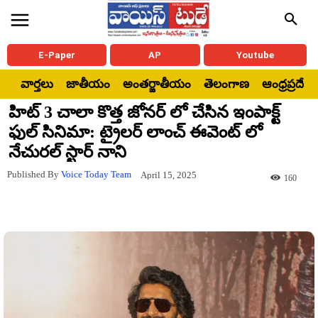
E-Paper
AP
Youtube
వార్తలు
జాతీయం
అంతర్జాతీయం
తెలంగాణ
ఆంధ్రప్రదేశ్
హిట్ 3 చాలా కొత్త జోనర్ లో చేసిన ఇంపాక్ట్
ఫుల్ సినిమా: ట్రైలర్ లాంచ్ ఈవెంట్ లో
నేచురల్ స్టార్ నాని
Published By
Voice Today Team
April 15, 2025
160