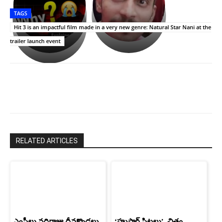
తీర్థం..తులసీదళం
భర్తపై
పాన్
TAGS
లేకుండా
రివెంజ్
ఇండియా
అసంపూర్ణం
తీర్చుకున్న
స్టార్
Hit 3 is an impactful film made in a very new genre: Natural Star Nani at the
ఉపాసన..
హీరోయిన్‏గా
trailer launch event
పాపం
శ్రీనిధి
రామ్
శెట్టి.
చరణ్
RELATED ARTICLES
ఎంపీలు వద్దిరాజు,దీవకొండలు
‘హుషార్‌ పిట్టలు’ చిత్రం