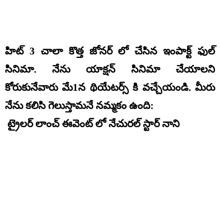
హిట్ 3 చాలా కొత్త జోనర్ లో చేసిన ఇంపాక్ట్ ఫుల్
సినిమా. నేను యాక్షన్ సినిమా చేయాలని
కోరుకునేవారు మే1న థియేటర్స్ కి వచ్చేయండి. మీరు
నేను కలిసి గెలుస్తామనే నమ్మకం ఉంది:
ట్రైలర్ లాంచ్ ఈవెంట్ లో నేచురల్ స్టార్ నాని