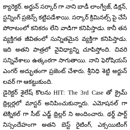
క్యారెక్టర్. అర్జున్ సర్కార్ గా నాని బాడీ లాంగ్వేజ్, డిక్షన్,
స్టన్నింగ్ ప్రజెన్స్ కట్టిపడేశాయి. సర్కార్ క్రిమినల్స్ పై చేసే
పోరాటంలో కనికరం లేని వాడిగా కనిపిస్తాడు. కానీ తన
వ్యక్తిగత జీవితంలో సున్నితమైన వ్యక్తిగా కనిపిస్తాడు.
ఇది అతని పాత్రలో వైవిధ్యాన్ని చూపిస్తోంది. చివరి
సన్నివేశాలు ఉత్కంఠగా సాగుతాయి. నాని ఫెరోషియస్
ఎంగర్ అద్భుతంగా ప్రజెంట్ చేశారు. శ్రీనిధి శెట్టి అర్జున్
లవర్ గా ఆకట్టుకుంది.
డైరెక్టర్ శైలేష్ కొలను HIT: The 3rd Case తో క్రైమ్
థ్రిల్లర్లలో మాస్టర్‌ అనిపించుకున్నారు. ఎమోషనల్ గా
టెక్నికల్ గా సీట్ ఎడ్జ్ థ్రిల్లర్ ని అందించారు. థర్డ్ పార్ట్
నిస్సందేహంగా అతని బెస్ట్ రైటింగ్, ఎక్సయిటింగ్