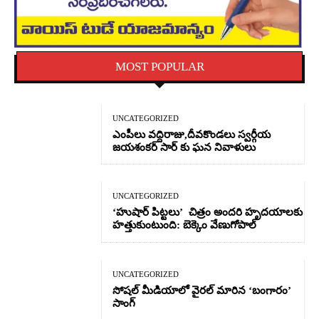
MOST POPULAR
UNCATEGORIZED
ఎంపీలు వద్దిరాజు,దీవకొండలు స్వర్గీయ
జయశంకర్ సార్ కు ఘన నివాళులు
UNCATEGORIZED
‘హుషార్‌ పిట్టలు’ చిత్రం అందరి హృదయాలకు
హత్తుకుంటుంది: బెక్కెం వేణుగోపాల్‌
UNCATEGORIZED
సోషల్ మీడియాలో వైరల్ మారిన ‘బంగారం’
సాంగ్