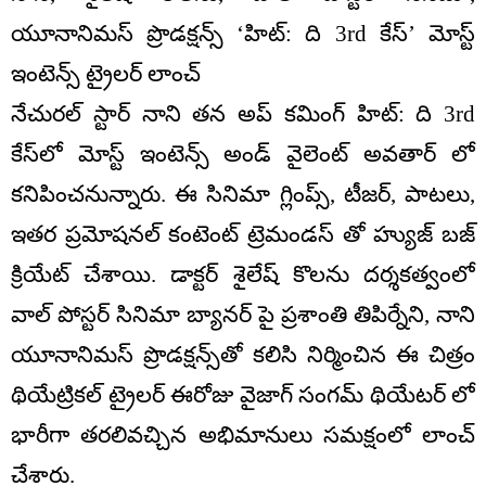
యూనానిమస్ ప్రొడక్షన్స్ ‘హిట్: ది 3rd కేస్’ మోస్ట్
ఇంటెన్స్ ట్రైలర్ లాంచ్
నేచురల్ స్టార్ నాని తన అప్ కమింగ్ హిట్: ది 3rd
కేస్‌లో మోస్ట్ ఇంటెన్స్ అండ్ వైలెంట్ అవతార్ లో
కనిపించనున్నారు. ఈ సినిమా గ్లింప్స్, టీజర్, పాటలు,
ఇతర ప్రమోషనల్ కంటెంట్‌ ట్రెమండస్ తో హ్యుజ్ బజ్
క్రియేట్ చేశాయి. డాక్టర్ శైలేష్ కొలను దర్శకత్వంలో
వాల్ పోస్టర్ సినిమా బ్యానర్ పై ప్రశాంతి తిపిర్నేని, నాని
యూనానిమస్ ప్రొడక్షన్స్‌తో కలిసి నిర్మించిన ఈ చిత్రం
థియేట్రికల్ ట్రైలర్ ఈరోజు వైజాగ్ సంగమ్ థియేటర్ లో
భారీగా తరలివచ్చిన అభిమానులు సమక్షంలో లాంచ్
చేశారు.