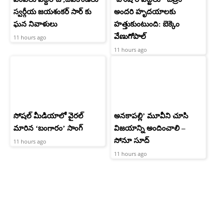
స్వర్గీయ జయశంకర్ సార్ కు
అందరి హృదయాలకు
ఘన నివాళులు
హత్తుకుంటుంది: బెక్కెం
వేణుగోపాల్‌
11 hours ago
11 hours ago
సోషల్ మీడియాలో వైరల్
అనకాపల్లి’ మూవీని చూసి
మారిన ‘బంగారం’ సాంగ్
విజయాన్ని అందించాలి –
సోనూ సూద్
11 hours ago
11 hours ago