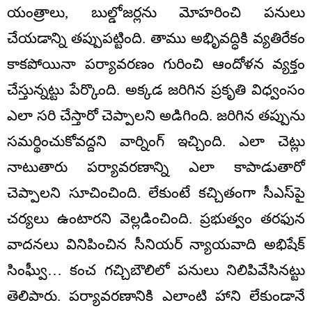
యంత్రాలు, బుల్డోజర్లను మోహరించి పనులు
చేయడాన్ని తప్పుపట్టింది. తాము అభిృవద్ధికి వ్యతిరేకం
కాకపోయినా పర్యావరణం గురించి ఆందోళన వ్యక్తం
చేస్తున్నట్టు పేర్కొంది. అక్కడ జరిగిన ప్రకృతి విధ్వంసం
ఎలా సరి చేస్తారో చెప్పాలని అడిగింది. జరిగిన తప్పును
సమర్థించుకోవద్దని వార్నింగ్ ఇచ్చింది. ఎలా చెట్లు
నాటుతారు పర్యావరణాన్ని ఎలా కాపాడుతారో
చెప్పాలని సూచించింది. లేకుంటే కచ్చితంగా సీఎస్‌పై
చర్యలు ఉంటారని వెల్లడించింది. ప్రభుత్వం తరఫున
వాదనలు వినిపించిన సీనియర్ న్యాయవాది అభిషేక్
సింఘ్వీ… కంచ గచ్చిబౌలిలో పనులు నిలిపివేసినట్టు
తెలిపారు. పర్యావరణానికి ఎలాంటి హాని లేకుండానే