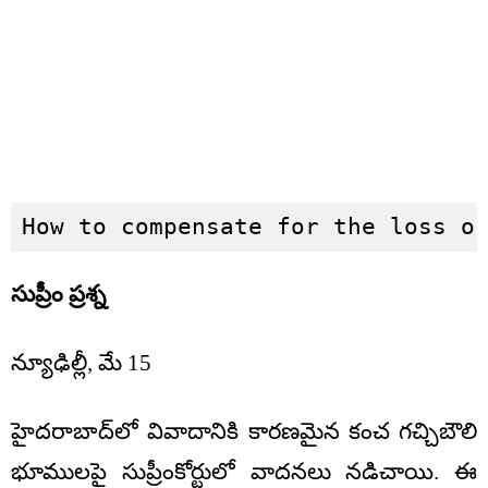
How to compensate for the loss o
సుప్రీం ప్రశ్న
న్యూఢిల్లీ, మే 15
హైదరాబాద్‌లో వివాదానికి కారణమైన కంచ గచ్చిబౌలి
భూములపై సుప్రీంకోర్టులో వాదనలు నడిచాయి. ఈ