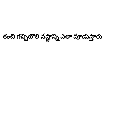
కంచి గచ్చిబౌలి నష్టాన్ని ఎలా పూడుస్తారు