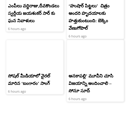
ఎంపీలు వద్దిరాజు,దీవకొండలు
‘హుషార్‌ పిట్టలు’ చిత్రం
స్వర్గీయ జయశంకర్ సార్ కు
అందరి హృదయాలకు
ఘన నివాళులు
హత్తుకుంటుంది: బెక్కెం
వేణుగోపాల్‌
6 hours ago
6 hours ago
సోషల్ మీడియాలో వైరల్
అనకాపల్లి’ మూవీని చూసి
మారిన ‘బంగారం’ సాంగ్
విజయాన్ని అందించాలి –
సోనూ సూద్
6 hours ago
6 hours ago