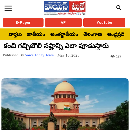
E-Paper
AP
Youtube
వార్తలు
జాతీయం
అంతర్జాతీయం
తెలంగాణ
ఆంధ్రప్రదేశ్
కంచి గచ్చిబౌలి నష్టాన్ని ఎలా పూడుస్తారు
Published By
Voice Today Team
May 16, 2025
187