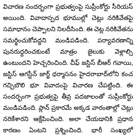
విచారణ సందర్భంగా ప్రభుత్వంపై సుప్రీంకోర్టు సీరియస్
అయింది. వివాదాస్పద భూముల్లో చెట్లు నరికివేతపై
సమాధానం చెప్పాలని నిలదీసింది. ఈ చెట్ల నరికివేతను
సమర్థించుకోవద్దని మండిపడింది. పర్యావరణాన్ని
పునరుద్ధరించకుంటే మాత్రం జైలుకు వెళ్లాల్సి
ఉంటుందని హెచ్చరించింది. చీఫ్‌ జస్టిస్ బీఆర్‌ గవాయి,
జస్టిస్ ఆగస్టీన్ జార్జ్ ధర్మాసనం హైదరాబాద్‌లోని కంచ
గచ్చిబౌలి భూ వివాదంపై విచారణ చేపట్టింది. ఈ
సందర్భంగా ప్రభుత్వపై తీవ్ర పదజాలంతో సుప్రీంకోర్టు
మండిపడింది. ప్లాన్ ప్రకారమే అక్కడ వారంతాల్లో చెట్లు
నరికేశారని ఆక్షేపించింది. అలా చేయడానికి ప్రధాన
కారణం ఏంటని ప్రశ్నించింది. భారీ సంఖ్యలో