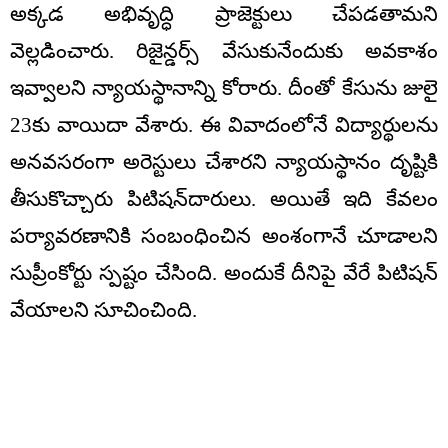
అక్కడ అభివృద్ధి ప్రాజెక్టులు చేపడతామని
వెల్లడించారు. రిజైన్డర్స్‌ వేసుకునేందుకు అవకాశం
ఇవ్వాలని న్యాయస్థానాన్ని కోరారు. దీంతో కేసును జులై
23కు వాయిదా వేశారు. ఈ వివాదంలోనే విద్యార్థులను
అనవసరంగా అరెస్టులు చేశారని న్యాయస్థానం దృష్టికి
తీసుకొచ్చారు పిటిషన్‌దారులు. అయితే ఇది కేవలం
పర్యావరణానికి సంబంధించిన అంశంగానే చూడాలని
సుప్రీంకోర్టు స్పష్టం చేసింది. అందుకే దీనిపై వేరే పిటిషన్
వేయాలని సూచించింది.