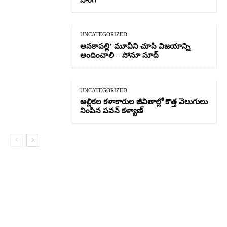
UNCATEGORIZED
అనకాపల్లి’ మూవీని చూసి విజయాన్ని
అందించాలి – సోనూ సూద్
UNCATEGORIZED
అల్లికల కళాకారుల జీవితాల్లో కొత్త వెలుగులు
నింపిన పవన్ కళ్యాణ్