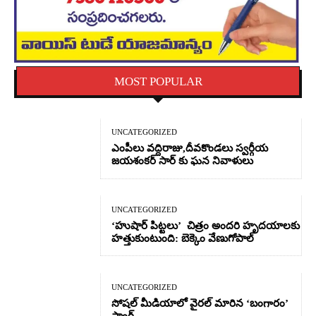
MOST POPULAR
UNCATEGORIZED
ఎంపీలు వద్దిరాజు,దీవకొండలు స్వర్గీయ
జయశంకర్ సార్ కు ఘన నివాళులు
UNCATEGORIZED
‘హుషార్‌ పిట్టలు’ చిత్రం అందరి హృదయాలకు
హత్తుకుంటుంది: బెక్కెం వేణుగోపాల్‌
UNCATEGORIZED
సోషల్ మీడియాలో వైరల్ మారిన ‘బంగారం’
సాంగ్