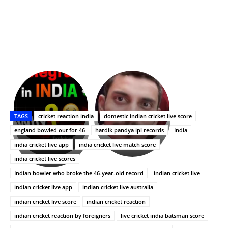
భగవంతుని
కేజీఎఫ్
ప్రసాదం
Upasana:
సినిమాతో
తీర్థం..తులసీదళం
భర్తపై
పాన్
TAGS
cricket reaction india
domestic indian cricket live score
లేకుండా
రివెంజ్
ఇండియా
అసంపూర్ణం
తీర్చుకున్న
స్టార్
england bowled out for 46
hardik pandya ipl records
India
ఉపాసన..
హీరోయిన్‏గా
india cricket live app
india cricket live match score
పాపం
శ్రీనిధి
india cricket live scores
రామ్
శెట్టి.
చరణ్
Indian bowler who broke the 46-year-old record
indian cricket live
indian cricket live app
indian cricket live australia
indian cricket live score
indian cricket reaction
indian cricket reaction by foreigners
live cricket india batsman score