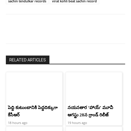
sachin tendulkar records
virat kohli beat sachin record
RELATED ARTICLES
పెద్ది కుటుంబానికి పెద్దదిక్కుగా
నయనతార ‘హాయ్’ మూవీ
కేసీఆర్
ఆగస్టు 28న గ్రాండ్ రిలీజ్
18 hours ago
19 hours ago