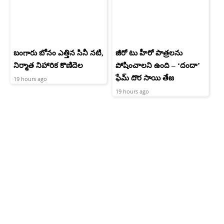
బంగారు బోనం ఎత్తిన సినీ నటి,
జీరో టు హీరో పాత్రలను
నిర్మాత నిహారిక కొణిదెల
పోషించాలని ఉంది – ‘దందా’
ఫేమ్ దొర సాయి తేజ
19 hours ago
19 hours ago