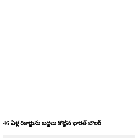
46 ఏళ్ల రికార్డును బద్దలు కొట్టిన భారత్ బౌలర్