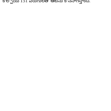
కోల్పోయి 151 పరుగులతో ఆటను కొనసాగిస్తోంది.