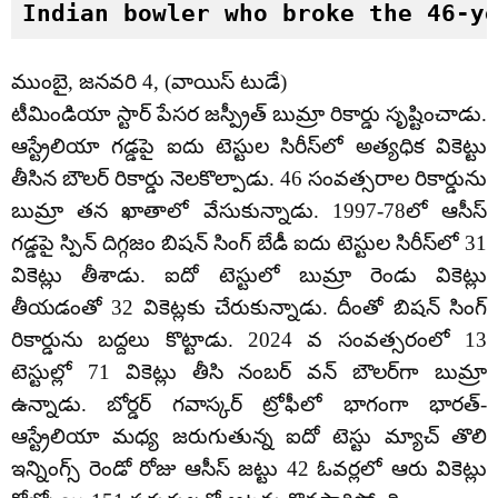
Indian bowler who broke the 46-y
ముంబై, జనవరి 4, (వాయిస్ టుడే)
టీమిండియా స్టార్ పేసర జస్ప్రీత్ బుమ్రా రికార్డు సృష్టించాడు.
ఆస్ట్రేలియా గడ్డపై ఐదు టెస్టుల సిరీస్‌లో అత్యధిక వికెట్టు
తీసిన బౌలర్ రికార్డు నెలకొల్పాడు. 46 సంవత్సరాల రికార్డును
బుమ్రా తన ఖాతాలో వేసుకున్నాడు. 1997-78లో ఆసీస్
గడ్డపై స్పిన్ దిగ్గజం బిషన్ సింగ్ బేడీ ఐదు టెస్టుల సిరీస్‌లో 31
వికెట్లు తీశాడు. ఐదో టెస్టులో బుమ్రా రెండు వికెట్లు
తీయడంతో 32 వికెట్లకు చేరుకున్నాడు. దీంతో బిషన్ సింగ్
రికార్డును బద్దలు కొట్టాడు. 2024 వ సంవత్సరంలో 13
టెస్టుల్లో 71 వికెట్లు తీసి నంబర్ వన్ బౌలర్‌గా బుమ్రా
ఉన్నాడు. బోర్డర్ గవాస్కర్ ట్రోఫీలో భాగంగా భారత్-
ఆస్ట్రేలియా మధ్య జరుగుతున్న ఐదో టెస్టు మ్యాచ్ తొలి
ఇన్నింగ్స్ రెండో రోజు ఆసీస్ జట్టు 42 ఓవర్లలో ఆరు వికెట్లు