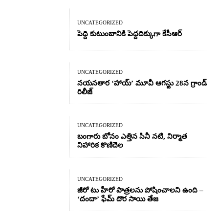
UNCATEGORIZED
పెద్ది కుటుంబానికి పెద్దదిక్కుగా కేసీఆర్
UNCATEGORIZED
నయనతార ‘హాయ్’ మూవీ ఆగస్టు 28న గ్రాండ్
రిలీజ్
UNCATEGORIZED
బంగారు బోనం ఎత్తిన సినీ నటి, నిర్మాత
నిహారిక కొణిదెల
UNCATEGORIZED
జీరో టు హీరో పాత్రలను పోషించాలని ఉంది –
‘దందా’ ఫేమ్ దొర సాయి తేజ