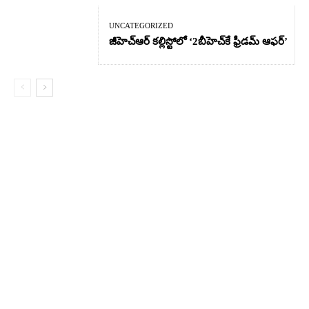
UNCATEGORIZED
జీహెచ్ఆర్‌ కల్లిస్టోలో ‘2బీహెచ్‌కే ఫ్రీడమ్ ఆఫర్’