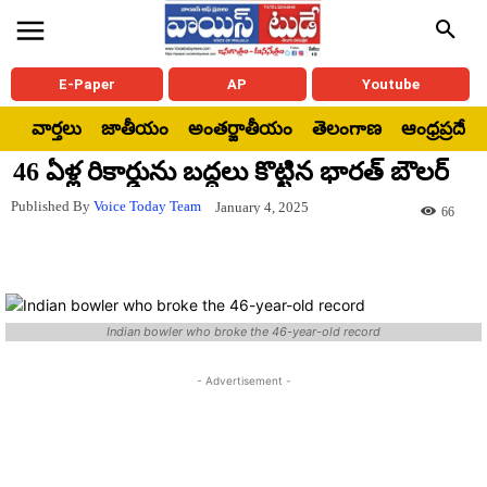
E-Paper
AP
Youtube
వార్తలు
జాతీయం
అంతర్జాతీయం
తెలంగాణ
ఆంధ్రప్రదేశ్
46 ఏళ్ల రికార్డును బద్దలు కొట్టిన భారత్ బౌలర్
Published By
Voice Today Team
January 4, 2025
66
Indian bowler who broke the 46-year-old record
- Advertisement -