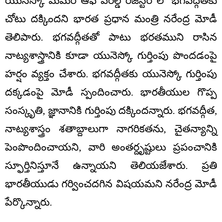
యునెస్కో మెమరీ ఆఫ్ వరల్డ్ రిజిస్టర్ లో భగవద్గీతకు
చోటు దక్కిందని భారత ప్రధాన మంత్రి నరేంద్ర మోడీ
తెలిపారు. భగవద్గీతతో పాటు భరతముని రాసిన
నాట్యశాస్త్రానికి కూడా యునెస్కో గుర్తింపు పొందడంపై
హర్షం వ్యక్తం చేశారు. భగవద్గీతకు యునెస్కో గుర్తింపు
దక్కడంపై మోడీ స్పందించారు. భారతీయుల గొప్ప
సంస్కృతి, జ్ఞానానికి గుర్తింపు దక్కిందన్నారు. భగవద్గీత,
నాట్యశాస్త్రం శతాబ్దాలుగా నాగరికతను, చైతన్యాన్ని
పెంపొందించాయని, వారి అంతర్దృష్టులు ప్రపంచానికి
స్ఫూర్తినిస్తూనే ఉన్నాయని తెలియజేశారు. ప్రతి
భారతీయుడు గర్వించదగిన విషయమని నరేంద్ర మోడీ
పేర్కొన్నారు.