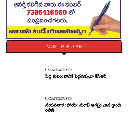
MOST POPULAR
UNCATEGORIZED
పెద్ది కుటుంబానికి పెద్దదిక్కుగా కేసీఆర్
UNCATEGORIZED
నయనతార ‘హాయ్’ మూవీ ఆగస్టు 28న గ్రాండ్
రిలీజ్