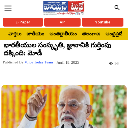
E-Paper
AP
Youtube
వార్తలు
జాతీయం
అంతర్జాతీయం
తెలంగాణ
ఆంధ్రప్రదేశ్
భారతీయుల సంస్కృతి, జ్ఞానానికి గుర్తింపు
దక్కింది: మోడీ
Published By
Voice Today Team
April 19, 2025
144