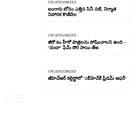
UNCATEGORIZED
బంగారు బోనం ఎత్తిన సినీ నటి, నిర్మాత
నిహారిక కొణిదెల
UNCATEGORIZED
జీరో టు హీరో పాత్రలను పోషించాలని ఉంది –
‘దందా’ ఫేమ్ దొర సాయి తేజ
UNCATEGORIZED
జీహెచ్ఆర్‌ కల్లిస్టోలో ‘2బీహెచ్‌కే ఫ్రీడమ్ ఆఫర్’