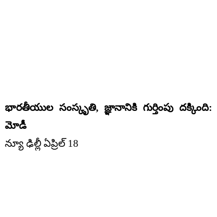
భారతీయుల సంస్కృతి, జ్ఞానానికి గుర్తింపు దక్కింది:
మోడీ
న్యూ ఢిల్లీ ఏప్రిల్ 18