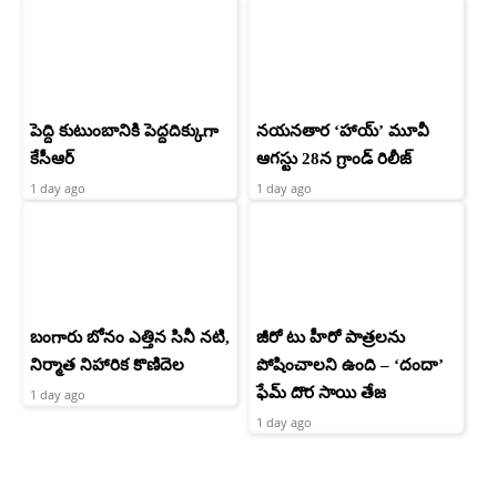
పెద్ది కుటుంబానికి పెద్దదిక్కుగా
నయనతార ‘హాయ్’ మూవీ
కేసీఆర్
ఆగస్టు 28న గ్రాండ్ రిలీజ్
1 day ago
1 day ago
బంగారు బోనం ఎత్తిన సినీ నటి,
జీరో టు హీరో పాత్రలను
నిర్మాత నిహారిక కొణిదెల
పోషించాలని ఉంది – ‘దందా’
ఫేమ్ దొర సాయి తేజ
1 day ago
1 day ago