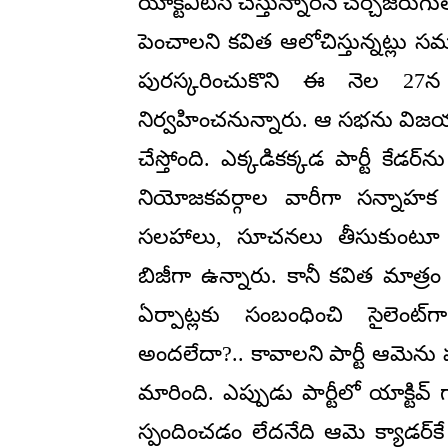
యాక్టీవిటీస్ చేస్తున్నారనే చర్చజ
పెంచాలని కవిత ఆలోచిస్తున్నట్లు సమ
పురస్కరించుకొని ఈ నెల 27
నిర్వహించనున్నారు. ఆ సభను విజయవ
చేస్తోంది. ఎక్కడికక్కడ పార్టీ కేడర్‌
నియోజకవర్గాల వారీగా సన్నాహక 
సలహాలు, సూచనలు తీసుకుంటూ ప్ర
బిజీగా ఉన్నారు. కానీ కవిత మాత్రం
ఏర్పాట్లకు సంబంధించి సైలెంట
అందలేదా?.. కావాలని పార్టీ ఆమెను పక
మారింది. ఎప్పుడు పార్టీలో యాక్టి
స్పందించడం లేదనేది ఆమె క్యాడర్‌క