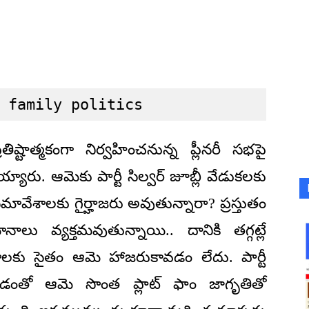
 family politics
ష్టాత్మకంగా నిర్వహించనున్న ప్లీనరీ సభపై
య్యారు. ఆమెకు పార్టీ సిల్వర్ జూబ్లీ వేడుకలకు
వేశాలకు గైర్హాజరు అవుతున్నారా? ప్రస్తుతం
ానాలు వ్యక్తమవుతున్నాయి.. దానికి తగ్గట్లే
ాలకు సైతం ఆమె హాజరుకావడం లేదు. పార్టీ
వడంతో ఆమె సొంత ప్లాట్ ఫాం జాగృతితో