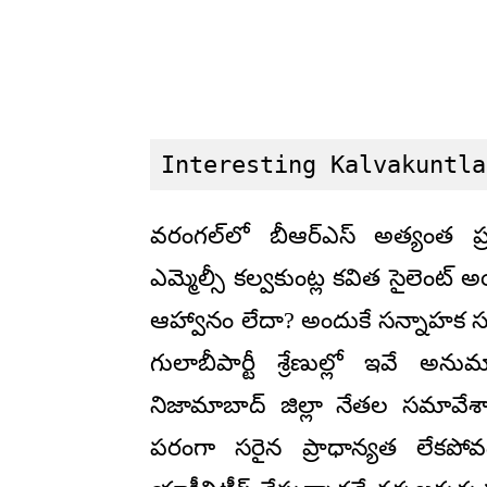
Interesting Kalvakuntla
వరంగల్‌లో బీఆర్ఎస్ అత్యంత ప్రతి
ఎమ్మెల్సీ కల్వకుంట్ల కవిత సైలెంట్ అ
ఆహ్వానం లేదా? అందుకే సన్నాహక సమా
గులాబీపార్టీ శ్రేణుల్లో ఇవే అనుమ
నిజామాబాద్ జిల్లా నేతల సమావేశ
పరంగా సరైన ప్రాధాన్యత లేకపో