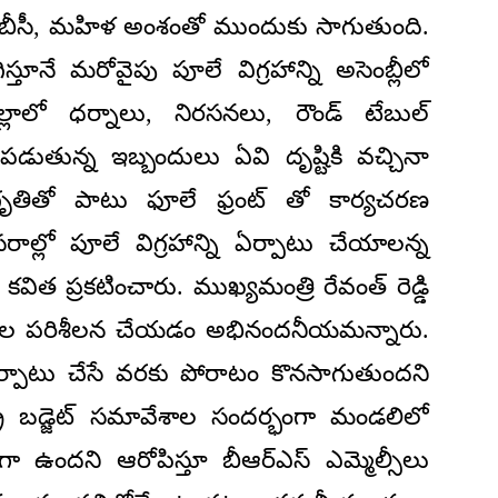
ుతం బీసీ, మహిళ అంశంతో ముందుకు సాగుతుంది.
స్తూనే మరోవైపు పూలే విగ్రహాన్ని అసెంబ్లీలో
ిజిల్లాలో ధర్నాలు, నిరసనలు, రౌండ్ టేబుల్
పడుతున్న ఇబ్బందులు ఏవి దృష్టికి వచ్చినా
జాగృతితో పాటు ఫూలే ఫ్రంట్ తో కార్యచరణ
పరిసరాల్లో పూలే విగ్రహాన్ని ఏర్పాటు చేయాలన్న
 కవిత ప్రకటించారు. ముఖ్యమంత్రి రేవంత్ రెడ్డి
కు స్థల పరిశీలన చేయడం అభినందనీయమన్నారు.
ఏర్పాటు చేసే వరకు పోరాటం కొనసాగుతుందని
ట్ర బడ్జెట్ సమావేశాల సందర్భంగా మండలిలో
 ఉందని ఆరోపిస్తూ బీఆర్ఎస్ ఎమ్మెల్సీలు