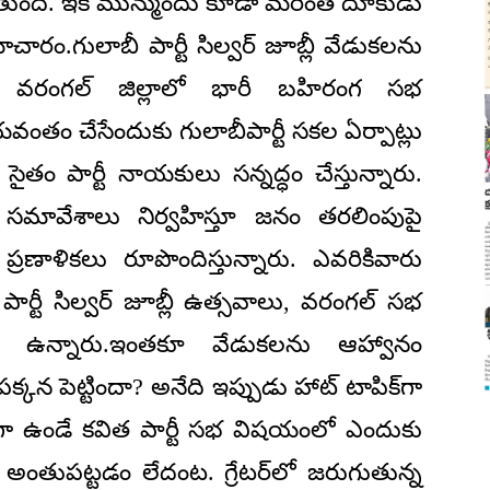
రుగుతుంది. ఇక మున్ముందు కూడా మరింత దూకుడు
ాచారం.గులాబీ పార్టీ సిల్వర్ జూబ్లీ వేడుకలను
న వరంగల్ జిల్లాలో భారీ బహిరంగ సభ
ంతం చేసేందుకు గులాబీపార్టీ సకల ఏర్పాట్లు
ను సైతం పార్టీ నాయకులు సన్నద్ధం చేస్తున్నారు.
సమావేశాలు నిర్వహిస్తూ జనం తరలింపుపై
ణాళికలు రూపొందిస్తున్నారు. ఎవరికివారు
 పార్టీ సిల్వర్ జూబ్లీ ఉత్సవాలు, వరంగల్ సభ
్‌గా ఉన్నారు.ఇంతకూ వేడుకలను ఆహ్వానం
్కన పెట్టిందా? అనేది ఇప్పుడు హాట్ టాపిక్‌గా
వ్ గా ఉండే కవిత పార్టీ సభ విషయంలో ఎందుకు
ే అంతుపట్టడం లేదంట. గ్రేటర్‌లో జరుగుతున్న