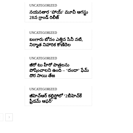
UNCATEGORIZED
నయనతార ‘హాయ్’ మూవీ ఆగస్టు
28న గ్రాండ్ రిలీజ్
UNCATEGORIZED
బంగారు బోనం ఎత్తిన సినీ నటి,
నిర్మాత నిహారిక కొణిదెల
UNCATEGORIZED
జీరో టు హీరో పాత్రలను
పోషించాలని ఉంది – ‘దందా’ ఫేమ్
దొర సాయి తేజ
UNCATEGORIZED
జీహెచ్ఆర్‌ కల్లిస్టోలో ‘2బీహెచ్‌కే
ఫ్రీడమ్ ఆఫర్’