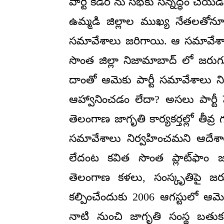
పార్టీ కేడర్ ను సభకు సన్నద్ధం చ
ఉమ్మడి జిల్లాల ముఖ్య నేతలతోనూ ఎ
సమావేశాలు జరిగాయి. ఆ సమావేశాలకు 
సొంత జిల్లా నిజామాబాద్ లో జరు
దాంతో ఆమెకు పార్టీ సమావేశాలు నిర
ఆహ్వానించడం లేదా? అసలు పార్టీ 
తెలంగాణ జాగృతి కార్యకర్తల్లో తీవ
సమావేశాలు నిర్వహించమని ఆదేశాల
లేదంట కవిత సొంత ప్లాట్‌ఫాం జా
తెలంగాణ కళలు, సంస్కృతిపై జరుగు
కల్పించేందుకు 2006 ఆగస్టులో ఆమె
నాటి నుంచి జాగృతి సంస్థ బతుక