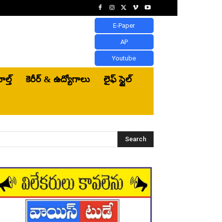
E-Paper
AP
Youtube
ెల్త్‌
కెరీర్ & ఉద్యోగాలు
లైఫ్ స్టైల్
Search