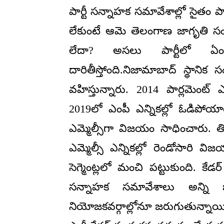
పార్టీ సన్నాహక సమావేశాల్లో సైతం 
లేకుంటే ఆమె తెలంగాణ జాగృతి సంస్థ
లేదా? అసలు పార్టీలో ఏం
దారితీస్తోంది.నిజామాబాద్ స్థానిక సం
వహిస్తున్నారు. 2014 పార్లమెంట్
2019లో ఎంపీ ఎన్నికల్లో ఓడిపోయారు
ఎమ్మెల్సీగా విజయం సాధించారు. తిర
ఎమ్మెల్సీ ఎన్నికల్లో రెండోసారి విజ
సెగ్మెంట్లలో మంచి పట్టుకుంది. క
సన్నాహక సమావేశాలు అన్ని జి
నియోజకవర్గాల్లోనూ జరుగుతున్నాయి.