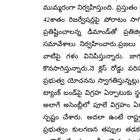
ముమ్మరంగా నిర్వహిస్తుంది. ప్రస్త
42శాతం రిజర్వేషన్లపై పోరాటం సాగి
ప్రతిష్టించాలన్న డిమాండ్‌తో ప్రత
సమావేశాలు నిర్వహించారు.ప్రజలు 
వాటిపై గళం వినిపిస్తున్నారు. 
కొనసాగిస్తున్నారు.నె క్లెస్ రోడ్డు 
ప్రభుత్వ యోచనను స్వాగతిస్తున్నట్లు
ట్యాంక్ బండ్‌పై విగ్రహ ఏర్పాటు
అలాగే అసెంబ్లీలో పూలే విగ్రహం 
స్పష్టం చేశారు. అదలా ఉంటే రాష్
ప్రభుత్వం కులగణన తప్పుల తడకగా