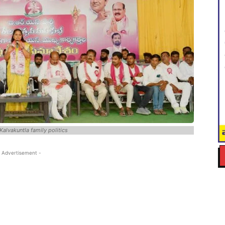
 Kalvakuntla family politics
 Advertisement -