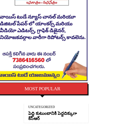
MOST POPULAR
UNCATEGORIZED
పెద్ది కుటుంబానికి పెద్దదిక్కుగా
కేసీఆర్