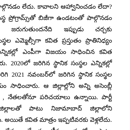
పాల్గొనడం లేదు. కావాలని ఆహ్వానించడం లేదా?
 ప్రోగ్రామ్స్‌తో బిజీగా ఉండటంతో పాల్గొనడం
 జరుగుతుందనేది ఇప్పుడు చర్చకు
స్థల ఎమ్మెల్సీగా కవిత ప్రస్తుతం ప్రాతినిధ్యం
 ఎన్నికల్లో ఎంపీగా విజయం సాధించిన కవిత
. 2020లో జరిగిన స్థానిక సంస్థల ఎన్నికల్లో
ిగి 2021 నవంబర్‌లో జరిగిన స్థానిక సంస్థల
యం సాధించారు. ఆ జిల్లాల్లోని అన్ని అసెంబ్లీ
ేడర్ , నేతలతోనూ పరిచయాలు ఉన్నాయి. పార్టీ
ల్లాలతో పాటు నిజామాబాద్ జిల్లాలోని
 అయితే కవిత మాత్రం ఇప్పటివరకు వెళ్లలేదు.