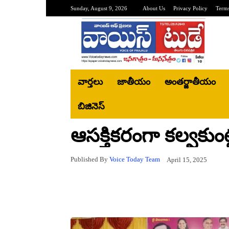
Sunday, August 9, 2026
About Us
Privacy Policy
Terms
వార్తలు
జాతీయం
అంతర్జాతీయం
బిజినెస్‌
ఆసక్తికరంగా కల్వకుంట్
Published By
Voice Today Team
April 15, 2025