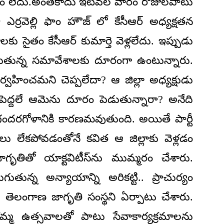
ేయడం లేదు.అంతేకాదు ఇటీవల వారం రోజులపాటు
ర్రవెల్లి ఫాం హౌజ్ లో కేసీఆర్ అధ్యక్షతన
సైతం కేసీఆర్ కుమార్తె వెళ్లలేదు. ఇప్పుడు
గుతున్న సమావేశాలకు దూరంగా ఉంటున్నారు.
్వహించమని చెప్పలేదా? ఆ జిల్లా అధ్యక్షుడు
పెద్దలే ఆమెను దూరం పెడుతున్నారా? అనేది
్ర గందరగోళానికి కారణమవుతుంది. అయితే పార్టీ
ు లేకపోవడంతోనే కవిత ఆ జిల్లాకు వెళ్లడం
గృతితో యాక్టవిటీస్‌ను ముమ్మరం చేశారు.
తున్న అన్యాయాన్ని అరికట్టి.. ప్రాచుర్యం
 తెలంగాణ జాగృతి సంస్థని ఏర్పాటు చేశారు.
మ్మ ఉత్సవాలతో పాటు సేవాకార్యక్రమాలను