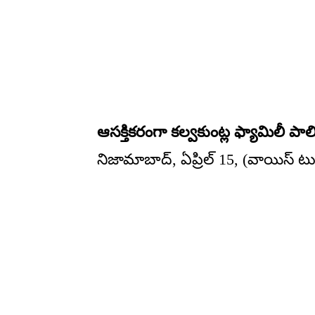
ఆసక్తికరంగా కల్వకుంట్ల ఫ్యామిలీ పాలిట
నిజామాబాద్, ఏప్రిల్ 15, (వాయిస్ టు