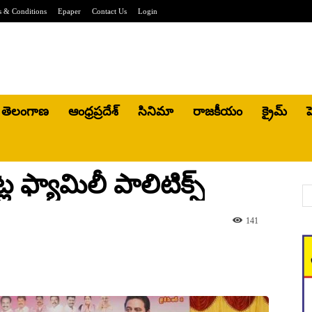
 & Conditions
Epaper
Contact Us
Login
తెలంగాణ
ఆంధ్రప్రదేశ్
సినిమా
రాజకీయం
క్రైమ్
హ
ల ఫ్యామిలీ పాలిటిక్స్
141