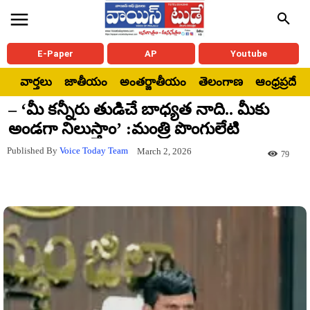
E-Paper
AP
Youtube
వార్తలు
జాతీయం
అంతర్జాతీయం
తెలంగాణ
ఆంధ్రప్రదేశ్
– ‘మీ కన్నీరు తుడిచే బాధ్యత నాది.. మీకు
అండగా నిలుస్తాం’ :మంత్రి పొంగులేటి
Published By
Voice Today Team
March 2, 2026
79