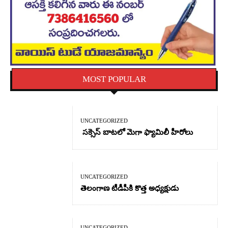
MOST POPULAR
UNCATEGORIZED
సక్సెస్ బాటలో మెగా ఫ్యామిలీ హీరోలు
UNCATEGORIZED
తెలంగాణ టీడీపీకి కొత్త అధ్యక్షుడు
UNCATEGORIZED