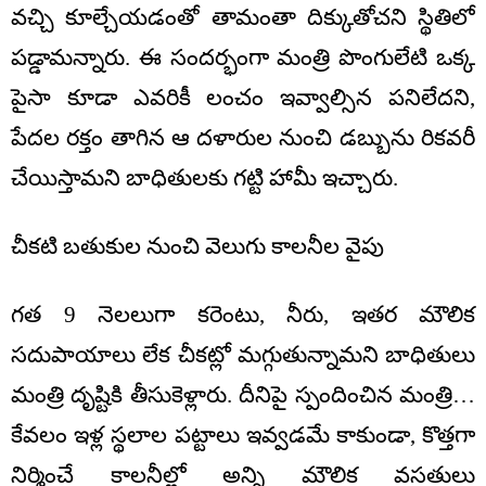
వచ్చి కూల్చేయడంతో తామంతా దిక్కుతోచని స్థితిలో
పడ్డామన్నారు. ఈ సందర్భంగా మంత్రి పొంగులేటి ఒక్క
పైసా కూడా ఎవరికీ లంచం ఇవ్వాల్సిన పనిలేదని,
పేదల రక్తం తాగిన ఆ దళారుల నుంచి డబ్బును రికవరీ
చేయిస్తామని బాధితులకు గట్టి హామీ ఇచ్చారు.
చీకటి బతుకుల నుంచి వెలుగు కాలనీల వైపు
గత 9 నెలలుగా కరెంటు, నీరు, ఇతర మౌలిక
సదుపాయాలు లేక చీకట్లో మగ్గుతున్నామని బాధితులు
మంత్రి దృష్టికి తీసుకెళ్లారు. దీనిపై స్పందించిన మంత్రి…
కేవలం ఇళ్ల స్థలాల పట్టాలు ఇవ్వడమే కాకుండా, కొత్తగా
నిర్మించే కాలనీల్లో అన్ని మౌలిక వసతులు