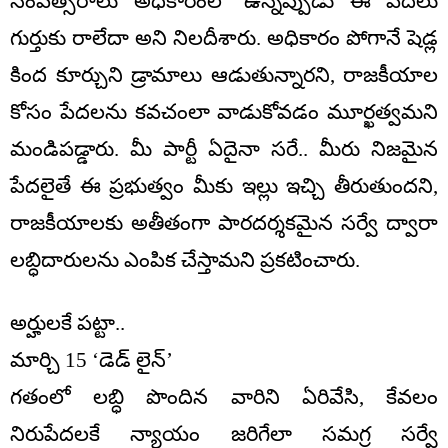
సంవత్సరాలు అధికారంలో ఉన్నప్పుడు ఈ పేదలు
గుర్తుకు రాలేదా అని నిలదీశారు. అధికారం పోగానే షెడ్ల
కింద కూర్చుని డ్రామాలు ఆడుతున్నారని, రాజకీయాల
కోసం పేదలను కవచంలా వాడుకోవడం మూర్ఖత్వమని
మండిపడ్డారు. మీ పార్టీ ఏదైనా సరే.. మీరు నిజమైన
పేదలైతే ఈ ప్రభుత్వం మీకు ఇల్లు ఇచ్చి తీరుతుందని,
రాజకీయాలకు అతీతంగా పారదర్శకమైన సర్వే ద్వారా
లబ్ధిదారులను ఎంపిక చేస్తామని ప్రకటించారు.
అర్హులకే పట్టా..
మార్చి 15 ‘డెడ్ లైన్’
గతంలో లబ్ధి పొందిన వారిని ఏరివేసి, కేవలం
నిరుపేదలకే న్యాయం జరిగేలా సమగ్ర సర్వే