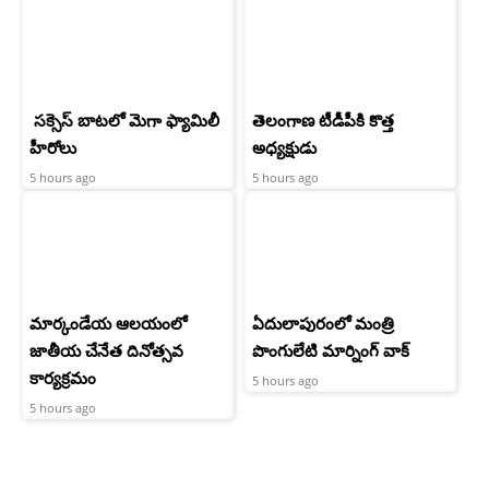
సక్సెస్ బాటలో మెగా ఫ్యామిలీ
తెలంగాణ టీడీపీకి కొత్త
హీరోలు
అధ్యక్షుడు
5 hours ago
5 hours ago
మార్కండేయ ఆలయంలో
ఏదులాపురంలో మంత్రి
జాతీయ చేనేత దినోత్సవ
పొంగులేటి మార్నింగ్ వాక్
కార్యక్రమం
5 hours ago
5 hours ago