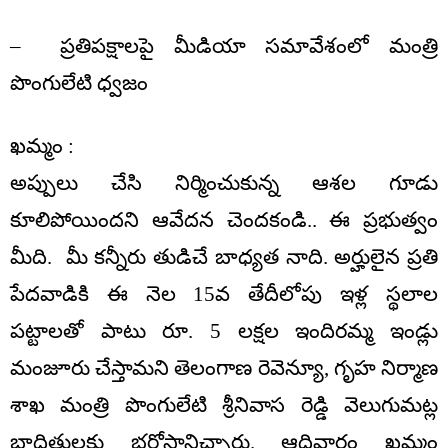
– ప్రతిపక్షాలపై మీడియా సమావేశంలో మంత్రి
పొంగులేటి ధ్వజం
ఖమ్మం :
అప్పులు చేసి నిర్మించుకున్న ఆశల గూడు
కూలిపోయిందని ఆవేదన చెందకండి.. ఈ ప్రభుత్వం
మీది. మీ కన్నీరు తుడిచే బాధ్యత నాది. అర్హులైన ప్రతి
పేదవాడికి ఈ నెల 15వ తేదీలోపు ఇళ్ల స్థలాల
పట్టాలతో పాటు రూ. 5 లక్షల ఇందిరమ్మ ఇండ్లు
మంజూరు చేస్తామని తెలంగాణ రెవెన్యూ, గృహ నిర్మాణ
శాఖ మంత్రి పొంగులేటి శ్రీనివాస రెడ్డి వెలుగుమట్ల
బాధితులకు భరోసానిచ్చారు. ఆదివారం ఖమ్మం