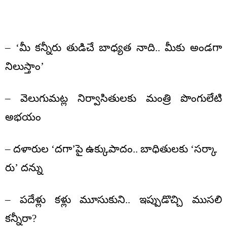
– ‘మీ కన్నీరు తుడిచే బాధ్యత నాది.. మీకు అండగా
నిలుస్తాం’
– వెలుగుమట్ల నిర్వాసితులకు మంత్రి పొంగులేటి
అభయం
– దళారుల ‘దగా’పై ఉక్కుపాదం.. బాధితులకు ‘సర్కా
రు’ దన్ను
– పదేళ్లు కళ్లు మూసుకుని.. ఇప్పుడొచ్చి ముసలి
కన్నీరా?