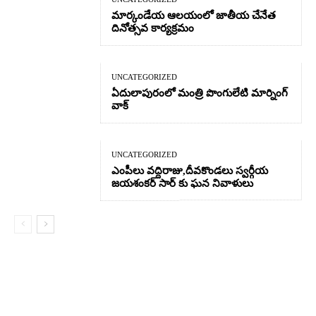
మార్కండేయ ఆలయంలో జాతీయ చేనేత
దినోత్సవ కార్యక్రమం
UNCATEGORIZED
ఏదులాపురంలో మంత్రి పొంగులేటి మార్నింగ్
వాక్
UNCATEGORIZED
ఎంపీలు వద్దిరాజు,దీవకొండలు స్వర్గీయ
జయశంకర్ సార్ కు ఘన నివాళులు