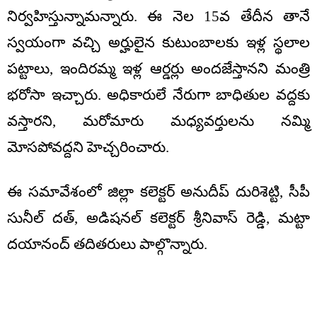
నిర్వహిస్తున్నామన్నారు. ఈ నెల 15వ తేదీన తానే
స్వయంగా వచ్చి అర్హులైన కుటుంబాలకు ఇళ్ల స్థలాల
పట్టాలు, ఇందిరమ్మ ఇళ్ల ఆర్డర్లు అందజేస్తానని మంత్రి
భరోసా ఇచ్చారు. అధికారులే నేరుగా బాధితుల వద్దకు
వస్తారని, మరోమారు మధ్యవర్తులను నమ్మి
మోసపోవద్దని హెచ్చరించారు.
ఈ సమావేశంలో జిల్లా కలెక్టర్ అనుదీప్ దురిశెట్టి, సీపీ
సునీల్ దత్, అడిషనల్ కలెక్టర్ శ్రీనివాస్ రెడ్డి, మట్టా
దయానంద్ తదితరులు పాల్గొన్నారు.