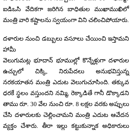
ఐడిఒసి వేదికగా జరిగిన బాధితుల ముఖాముఖిలో
మంత్రి వారి కష్టాలను స్వయంగా విని చలించిపోయారు.
దళారుల నుంచి డబ్బులు వసూలు చేయించి ఇస్తామని
హామీ
వెలుగుమట్ల భూదాన్ భూముల్లో కొన్నేళ్లుగా దళారుల
ఉచ్చులో చిక్కి, నిరుపేదలు అనుభవిస్తున్న
నరకయాతన మంత్రి ఎదుట వెలుగుచూసింది. తక్కువ
ధరకే స్థలం వస్తుందని నమ్మి, రెక్కాడితే గానీ డొక్కాడని
తాము రూ. 30 వేల నుంచి రూ. 8 లక్షల వరకు అప్పులు
చేసి దళారులకు చెల్లించామని మంత్రి ఎదుట ఆవేదన
వ్యక్తం చేశారు. తీరా ఇల్లు కట్టుకున్నాక అధికారులు