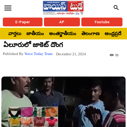
E-Paper
AP
Youtube
వార్తలు
జాతీయం
అంతర్జాతీయం
తెలంగాణ
ఆంధ్రప్రదేశ్
ఏలూరులో జాకెట్ దొంగ
Published By
Voice Today Team
December 21, 2024
98