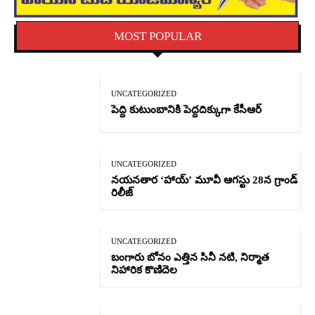
MOST POPULAR
UNCATEGORIZED
పెద్ది కుటుంబానికి పెద్దదిక్కుగా కేసీఆర్
UNCATEGORIZED
నయనతార ‘హాయ్’ మూవీ ఆగస్టు 28న గ్రాండ్
రిలీజ్
UNCATEGORIZED
బంగారు బోనం ఎత్తిన సినీ నటి, నిర్మాత
నిహారిక కొణిదెల