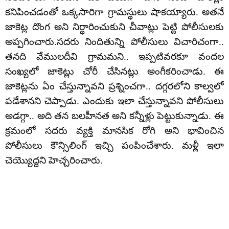
కనిపించడంతో ఒక్కసారిగా గ్రామస్థులు షాకయ్యారు. అతనే
జాకెట్ల దొంగ అని నిర్థారించుకుని చీవాట్లు పెట్టి పోలీసులకు
అప్పగించారు.సదరు నిందితున్ని పోలీసులు విచారిచంగా..
తనది వేములదీవి గ్రామమని.. ఇప్పటివరకూ వందల
సంఖ్యలో జాకెట్లు చోరీ చేసినట్లు అంగీకరించాడు. ఈ
జాకెట్లను ఏం చేస్తున్నావని ప్రశ్నించగా.. దగ్గరలోని కాల్వలో
పడేశానని చెప్పాడు. ఎందుకు ఇలా చేస్తున్నావని పోలీసులు
అడగ్గా.. అది తన బలహీనత అని కన్నీళ్లు పెట్టుకున్నాడు. ఈ
క్రమంలో సదరు వ్యక్తి మానసిక రోగి అని భావించిన
పోలీసులు కౌన్సిలింగ్ ఇచ్చి పంపించేశారు. మళ్లీ ఇలా
చెయ్యొద్దని హెచ్చరించారు.