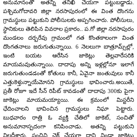
అనుమానంతో అతన్ని తనిఖీ చేయగా పట్టుబడ్డాడు.
పశ్చిమగోదావరి జిల్లా నరసాపురంలో ఈ వింత దొంగను
గ్రామస్థులు పట్టుకుని పోలీసులకు అప్పగించారు. పోలీసులు,
స్థానికులు తెలిపిన వివరాల ప్రకారం.. ప.గో జిల్లా నరసాపురం
మండలం దర్బరేవు గ్రామంలో గత కొంతకాలంగా వింత
దొంగతనాలు జరుగుతున్నాయి. 6 నెలలుగా బాత్రూమ్స్‌ల్లో,
ఇంటి బయట ఆరేసిన జాకెట్లు తెల్లవారేసరికి
మాయమవుతున్నాయి. దాదాపు అన్ని ఇళ్లల్లోనూ ఇలాగే
జరుగుతుండడంతో కోతులు కానీ, ఏవైనా జంతువులు కానీ
ఎత్తుకెళ్తున్నాయేమోనని గ్రామస్థులు భావించారు.అయితే,
ప్రతీ రోజూ ఇదే సీన్ రిపీట్ కావడంతో దాదాపు 300కు పైగా
జాకెట్లు మాయమయ్యాయి. ఈ క్రమంలో మిస్టరీని
ఛేదించాలని భావించిన గ్రామస్థులు నిఘా పెట్టారు.
బుధవారం రాత్రి ఓ వ్యక్తి చేతిలో జాకెట్‌, సంచితో
అనుమానాస్పదంగా కనిపించాడు. అతన్ని పట్టుకుని
నిలదీశారు. సంచిని చెక్ చేయగా దాని నిండా జాకెట్లు