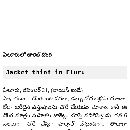
ఏలూరులో జాకెట్ దొంగ
Jacket thief in Eluru
ఏలూరు, డిసెంబర్ 21, (వాయిస్ టుడే)
సాధారణంగా దొంగలంటే నగలు, డబ్బు దోచుకెళ్లడం చూశాం.
లేదా ఖరీదైన వస్తువులను చోరీ చేయడం చూశాం. కానీ ఈ
దొంగ మాత్రం మహిళల జాకెట్లు చూస్తే వదిలిపెట్టడు. గత 6
నెలలుగా చోరీ చేస్తూ హల్చల్ చేస్తుండగా.. తాజాగా