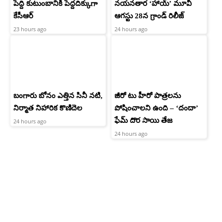
పెద్ది కుటుంబానికి పెద్దదిక్కుగా
నయనతార ‘హాయ్’ మూవీ
కేసీఆర్
ఆగస్టు 28న గ్రాండ్ రిలీజ్
23 hours ago
24 hours ago
బంగారు బోనం ఎత్తిన సినీ నటి,
జీరో టు హీరో పాత్రలను
నిర్మాత నిహారిక కొణిదెల
పోషించాలని ఉంది – ‘దందా’
ఫేమ్ దొర సాయి తేజ
24 hours ago
24 hours ago