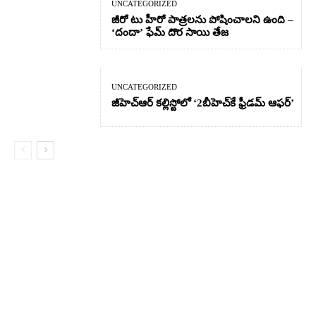
UNCATEGORIZED
జీరో టు హీరో పాత్రలను పోషించాలని ఉంది –
‘దందా’ ఫేమ్ దొర సాయి తేజ
UNCATEGORIZED
జీహెచ్ఆర్‌ కల్లిస్టోలో ‘2బీహెచ్‌కే ఫ్రీడమ్ ఆఫర్’