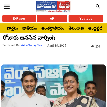
E-Paper
AP
Youtube
వార్తలు
జాతీయం
అంతర్జాతీయం
తెలంగాణ
ఆంధ్రప్రదేశ్
రోజాకు జనసేన వార్నింగ్
Published By
Voice Today Team
April 19, 2025
256