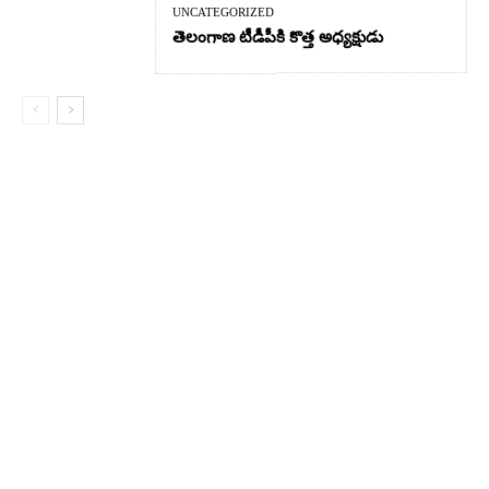
UNCATEGORIZED
తెలంగాణ టీడీపీకి కొత్త అధ్యక్షుడు