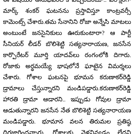
మార్క్ శంకర్ ఘటనను ప్రస్తావిస్తూ కాంట్రవర్సీ
కామెంట్స్ చేశారు.తమ సేనానిని రోజా అన్నేసి మాటలు
అంటుంటే జనసైనికులు ఊరుకుంటారా? ఆ పార్టీ
సీనియర్ లీడర్ బొలిశెట్టి సత్యనారాయణ, జనసేన
కార్పొరేటర్ మూర్తి యాదవ్‌లు రంగంలోకి దిగారు.
రోజాకు అర్థమయ్యే భాషలోనే ఘాటైన విమర్శలు
చేశారు. గోశాల ఘటనపై భూమన కరుణాకర్‌రెడ్డి
డ్రామాలు చేస్తున్నారని మండిపడ్డారు.కరుణాకర్‌రెడ్డి
హారతి డ్రామా ఆడారని.. ఇప్పుడు గోవుల డ్రామా
ఆడుతున్నారని జనసేన నేత బొలిశెట్టి సత్యనారాయణ
మండిపడ్డారు. భూమాన వలన తిరుమల ప్రతిష్ఠ
దిగజారిందన్నారు. గోశాలకు వెళ్లనివ్వడం లేదని