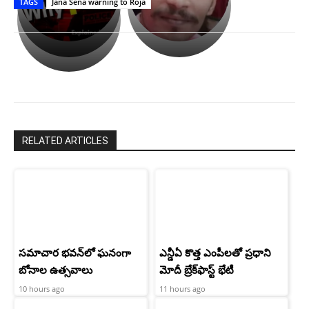
TAGS
Jana Sena warning to Roja
లేకుండా
రివెంజ్
ఇండియా
అసంపూర్ణం
తీర్చుకున్న
స్టార్
ఉపాసన..
హీరోయిన్‏గా
పాపం
శ్రీనిధి
రామ్
శెట్టి.
చరణ్
RELATED ARTICLES
సమాచార భవన్‌లో ఘనంగా
ఎన్డీఏ కొత్త ఎంపీలతో ప్రధాని
బోనాల ఉత్సవాలు
మోదీ బ్రేక్‌ఫాస్ట్ భేటీ
10 hours ago
11 hours ago