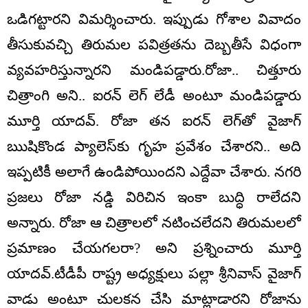
ఒడిగట్టారని విమర్శించారు. ఇప్పుడు గోశాల వివాదం
తీసుకువచ్చి తిరుమల పవిత్రతను దెబ్బతీసే విధంగా
వ్యవహరిస్తున్నారని మండిపడ్డారు.రోజా.. చిత్తూరు
చిత్రాంగి అని.. ఐరన్ లెగ్ లేడీ అంటూ మండిపడ్డారు
మూర్తి యాదవ్. రోజా తన ఐరన్ లెగ్‌తో వైజాగ్
ఋషికొండ ప్యాలెస్‌కు గృహ ప్రవేశం చేశారని.. అది
ఇప్పటికీ అలాగే ఉండిపోయిందని ఎద్దేవా చేశారు. నగరి
ప్రజలు రోజా నడ్డి విరిచిన ఇంకా బుద్ధి రాలేదని
అన్నారు. రోజా ఆ చిత్రాలలో నటించలేదని తిరుమలలో
ప్రమాణం చేయగలరా? అని ప్రశ్నించారు మూర్తి
యాదవ్.టీడీపీ రాష్ట్ర అధ్యక్షులు పల్లా శ్రీనివాస్ వైజాగ్
వాడు అంటూ చులకన చేసి మాట్లాడారని రోజాను