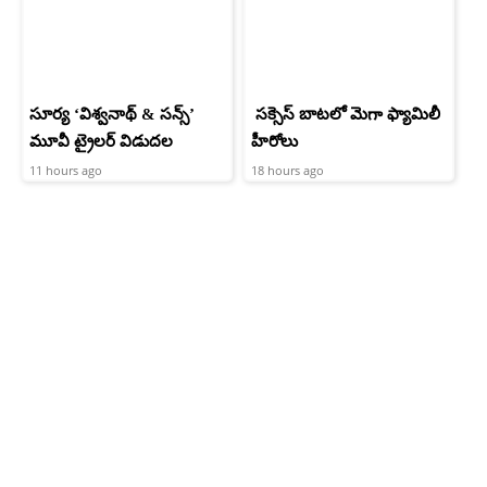
సూర్య ‘విశ్వనాథ్ & సన్స్’
సక్సెస్ బాటలో మెగా ఫ్యామిలీ
మూవీ ట్రైలర్ విడుదల
హీరోలు
11 hours ago
18 hours ago