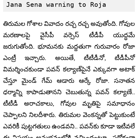
Jana Sena warning to Roja
తిరుమల గోశాల వివాదం రచ్చ రచ్చ అవుతోంది. గోవుల
మరణాలపై వైసీపీ వర్సెస్ టీడీపీ యుద్ధమే
జరుగుతోంది. భూమనకు మద్దతుగా గురువారం రోజా
ఎంట్రీ ఇచ్చారు. అయితే, టీటీడీనో, టీడీపీనో
విమర్శించకుండా పవన్ కల్యాణ్‌పైనే ఎక్కువగా అటాక్
చేస్తూ మైండ్ గేమ్ ఆడారు ఆర్కే రోజా. సనాతన
ధర్మాన్ని కాపాడుతానని చెబుతున్న పవన్ కల్యాణే..
టీటీడీ అరాచకాలు, గోవుల మృతిపై సమాధానం
చెప్పాలని నిలదీశారు. తిరుమల వెంకన్నతో పెట్టుకుంటే
ఎవరికీ పుట్టగతులు ఉండవని.. పవన్‌కు కూడా ఇటీవలే
ఈ విషయం అనుభవంలోకి వచ్చిందంటూ.. పరోక్షంగా