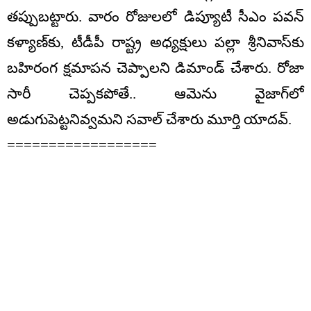
తప్పుబట్టారు. వారం రోజులలో డిప్యూటీ సీఎం పవన్
కళ్యాణ్‌కు, టీడీపీ రాష్ట్ర అధ్యక్షులు పల్లా శ్రీనివాస్‌కు
బహిరంగ క్షమాపన చెప్పాలని డిమాండ్ చేశారు. రోజా
సారీ చెప్పకపోతే.. ఆమెను వైజాగ్‌లో
అడుగుపెట్టనివ్వమని సవాల్ చేశారు మూర్తి యాదవ్.
==================