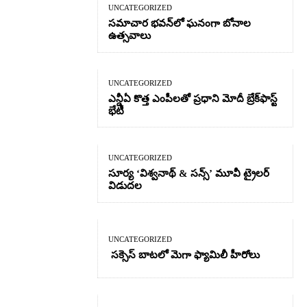
UNCATEGORIZED
సమాచార భవన్‌లో ఘనంగా బోనాల
ఉత్సవాలు
UNCATEGORIZED
ఎన్డీఏ కొత్త ఎంపీలతో ప్రధాని మోదీ బ్రేక్‌ఫాస్ట్
భేటీ
UNCATEGORIZED
సూర్య ‘విశ్వనాథ్ & సన్స్’ మూవీ ట్రైలర్
విడుదల
UNCATEGORIZED
సక్సెస్ బాటలో మెగా ఫ్యామిలీ హీరోలు