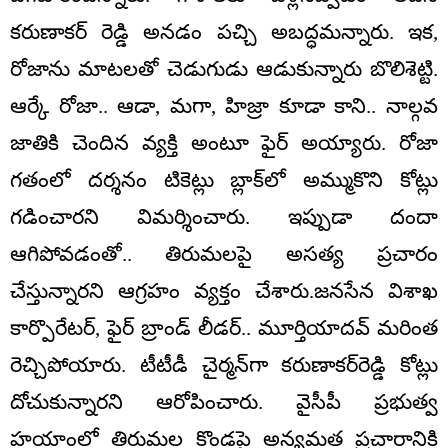
కరుణాకర్ రెడ్డి అనడం పచ్చి అబద్ధమన్నారు. ఇక,
రోజాను మాటలతో చెడుగుడు ఆడుకున్నారు బొలిశెట్టి.
ఆర్కే రోజా.. ఆడా, మగా, హిజ్రా కూడా కాని.. నాల్గవ
జాతికి చెందిన వ్యక్తి అంటూ ఫైర్ అయ్యారు. రోజా
గతంలో దర్శనం టికెట్లు బ్లాక్‌లో అమ్ముకొని కోట్లు
గడించారని విమర్శించారు. ఇప్పుడా దందా
ఆగిపోవడంతో.. తిరుమలపై అసత్య ప్రచారం
చేస్తున్నారని ఆగ్రహం వ్యక్తం చేశారు.జనసేన విశాఖ
కార్పొరేటర్, ఫైర్ బ్రాండ్ లీడర్.. మూర్తియాదవ్ మరింత
రెచ్చిపోయారు. టీటీడీ చైర్మన్‌గా కరుణాకర్‌రెడ్డి కోట్లు
దోచుకున్నారని ఆరోపించారు. వైసీపీ ప్రభుత్వ
హయాంలో తిరుమల కొండపై అన్యమత ప్రచారానికి