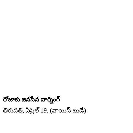
రోజాకు జనసేన వార్నింగ్
తిరుపతి, ఏప్రిల్ 19, (వాయిస్ టుడే)